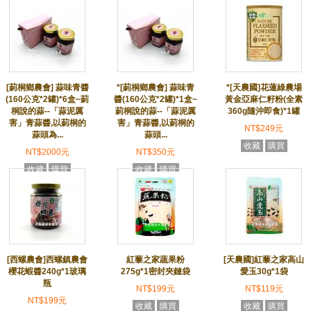
[莿桐鄉農會] 蒜味青醬
*[莿桐鄉農會] 蒜味青
*[天農國]花蓮綠農場
(160公克*2罐)*6盒~莿
醬(160公克*2罐)*1盒~
黃金亞麻仁籽粉(全素
桐說的蒜--「蒜泥厲
莿桐說的蒜--「蒜泥厲
360g隨沖即食)*1罐
害」青蒜醬,以莿桐的
害」青蒜醬,以莿桐的
NT$249元
蒜頭為...
蒜頭...
收藏
購買
NT$2000元
NT$350元
收藏
購買
收藏
購買
[西螺農會]西螺鎮農會
紅藜之家蔬果粉
[天農國]紅藜之家高山
櫻花蝦醬240g*1玻璃
275g*1密封夾鏈袋
愛玉30g*1袋
瓶
NT$199元
NT$119元
NT$199元
收藏
購買
收藏
購買