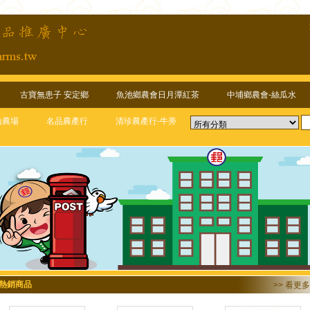
古寶無患子 安定鄉
魚池鄉農會日月潭紅茶
中埔鄉農會-絲瓜水
山農場
名品農產行
清珍農產行-牛蒡
熱銷商品
>> 看更多