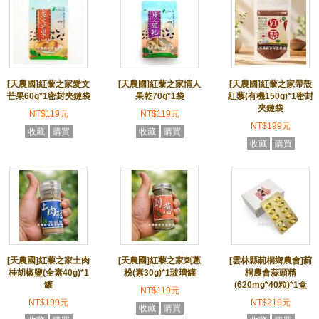
[天農國]紅藜之家愛文
[天農國]紅藜之家情人
[天農國]紅藜之家帶殼
芒果60g*1密封夾鏈袋
果乾70g*1袋
紅藜(有機150g)*1密封
夾鏈袋
NT$119元
NT$119元
NT$199元
收藏
購買
收藏
購買
收藏
購買
[天農國]紅藜之家土肉
[天農國]紅藜之家刺蔥
[雲林縣莿桐鄉農會]莿
桂胡椒鹽(全素40g)*1
粉(素30g)*1玻璃罐
桐農會蒜頭精
罐
(620mg*40粒)*1盒
NT$119元
NT$199元
NT$219元
收藏
購買