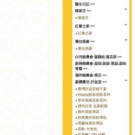
醫生日記 >>
陳家庄 >>
陳家庄
紅藜之家 >>
紅藜之家
蕎拉燕麥 >>
蕎拉燕麥
白河鎮農會 蓮藕粉.蓮花茶 >>
莿桐鄉農會-蒜頭.裝蒜·黑蒜.蒜味
青醬 >>
滿州鄉農會-黑豆 >>
蔴鑽農坊-許益堂 >>
臺灣許益堂柚子蔘
Happy鮮榖茶飲系列
草本風格茶飲系列
禮尚往來 盒家歡樂
農作茶飲專區
經典農作茶飲專區
呷趣味果乾專區
茶飲-大泡包
牛蒡麵-刀削.拉麵