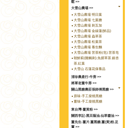
鬆 >>
大雪山農場 >>
大雪山農場 明日葉
大雪山農場 七葉膽
大雪山農場 刺五加
大雪山農場 金線蓮(鮮品)
大雪山農場 蟲草茶
大雪山農場 松葉茶
大雪山農場 養生麵
大雪山農場 苦茶粉(皂).苦茶皂
朝鮮薊(雞鵤刺).魚腥草茶.銀杏
茶.紅葉
大雪山 石蓮花保養品
清珍農產行-牛蒡 >>
將軍老董牛蒡 >>
關山黑糖農莊張師傅黑糖 >>
原味-手工柴燒黑糖
薑味-手工柴燒黑糖
東台灣-薑黃粉 >>
關西李記-黑豆蔭油.仙草醬油 >>
薑先生-薑片.薑黑糖.薑(黃)粉.足
薑 >>