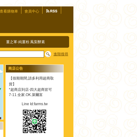
查看購物車
會員中心
薑之軍-純薑粉.鳳梨酵素
進階搜尋
商店公告
【假期期間,請多利用超商取
貨】
*超商店到店-四大超商皆可
7-11.全家.OK.萊爾富
Line Id:farms.tw