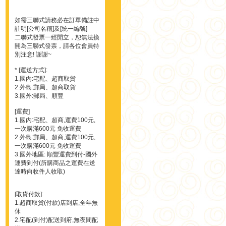
如需三聯式請務必在訂單備註中
註明[公司名稱]及[統一編號]
二聯式發票一經開立，恕無法換
開為三聯式發票，請各位會員特
別注意! 謝謝~
* [運送方式]:
1.國內:宅配、超商取貨
2.外島:郵局、超商取貨
3.國外:郵局、順豐
[運費]
1.國內:宅配、超商,運費100元,
一次購滿600元 免收運費
2.外島:郵局、超商,運費100元,
一次購滿600元 免收運費
3.國外地區: 順豐運費到付-國外
運費到付(所購商品之運費在送
達時向收件人收取)
[取貨付款]:
1.超商取貨(付款)店到店,全年無
休
2.宅配(到付)配送到府,無夜間配