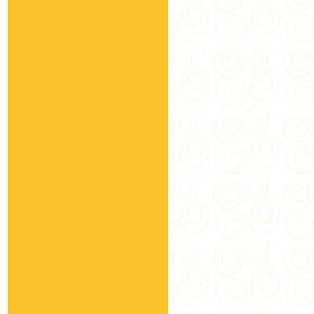
富強森-KING
(10)
中寮鄉農會
(19)
大甲區農會
(2)
霧峰農會
(15)
善化農會
(4)
黑蒜伯
(4)
茶寶
(2)
將軍區農會
(19)
春好物
(5)
由豐將
(16)
年貨大街
(1)
莿桐鄉農會
(11)
豐滿生技農場
(27)
台中市農會
(3)
將軍老董
(5)
薑黃伯
(1)
白堊園
(17)