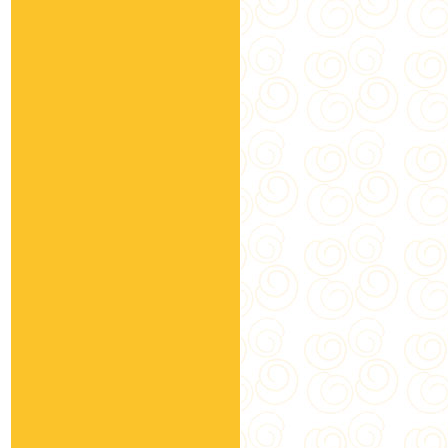
綺緣
(10)
關西鎮農會
(30)
展昭-黑蒜
(2)
關西李記醬油
(8)
中埔鄉農會
(17)
台灣黃金蕎麥
(59)
信義鄉農會
(137)
白河鎮農會
(7)
台東地區農會
(20)
名間鄉農會
(14)
蜂國 蜂蜜
(47)
富強森-昆娜
(22)
kitchen.tw
(5)
埔里鎮農會
(59)
古坑鄉農會
(9)
公館鄉農會
(10)
水林小黑農
(3)