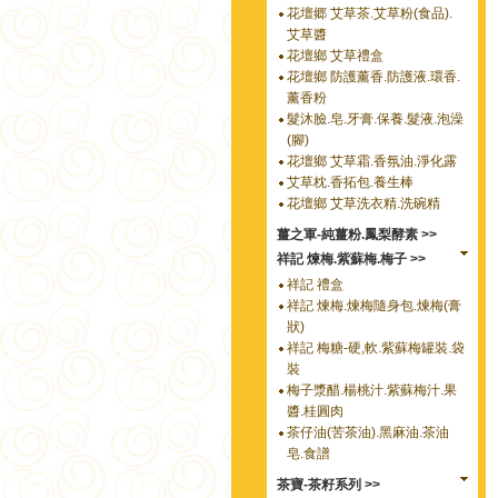
花壇郷 艾草茶.艾草粉(食品).
艾草醬
花壇鄉 艾草禮盒
花壇鄉 防護薰香.防護液.環香.
薰香粉
髮沐臉.皂.牙膏.保養.髮液.泡澡
(腳)
花壇鄉 艾草霜.香氛油.淨化露
艾草枕.香拓包.養生棒
花壇鄉 艾草洗衣精.洗碗精
薑之軍-純薑粉.鳳梨酵素 >>
祥記 煉梅.紫蘇梅.梅子 >>
祥記 禮盒
祥記 煉梅.煉梅隨身包.煉梅(膏
狀)
祥記 梅糖-硬,軟.紫蘇梅罐裝.袋
裝
梅子漿醋.楊桃汁.紫蘇梅汁.果
醬.桂圓肉
茶仔油(苦茶油).黑麻油.茶油
皂.食譜
茶寶-茶籽系列 >>