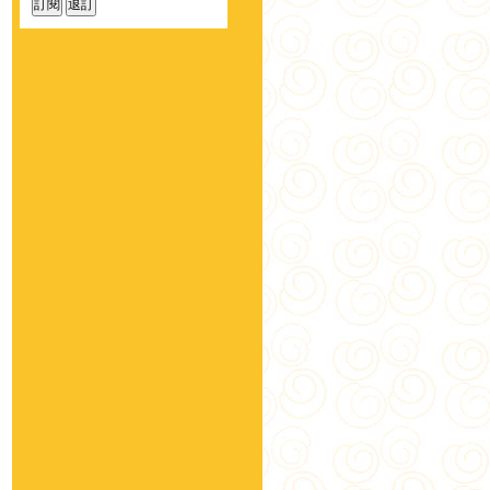
安欣二姑
(9)
蕎拉燕麥
(7)
醫生日記
(6)
大雪山農場
(105)
薑之軍-名間鄉產銷第五班
(17)
名品 名間鄉產銷班
(19)
魚池鄉農會
(242)
神農薑麻
(17)
艾農
(26)
薑先生
(25)
花壇鄉農會-
(4)
日月潭東光金線蓮園區
(9)
125K百茶文化園
(36)
頂級乾燥TopDry
(6)
祥記煉梅
(42)
富強森-強森先生
(193)