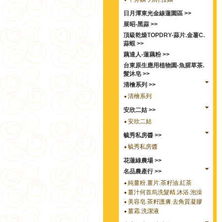
日月潭東光金線蓮園區 >>
展昭-黑蒜 >>
頂級乾燥TOPDRY-蒜片.金薯C.
蒜蝦 >>
藕達人-蓮藕粉 >>
台東原生應用植物園-魚腥草茶.
髮沐皂 >>
清檜系列 >>
清檜系列
安欣二姑 >>
安欣二姑
毓秀私房醬 >>
毓秀私房醬
花蓮綠農場 >>
名品農產行 >>
純薑粉.薑片.茶籽油.紅茶
薑汁何首烏洗髮精.沐浴.泡澡
美容皂.茶籽護膚.去角質凝膠
薑霜.洗潔液