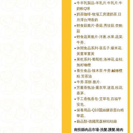
牛羊乳製品-羊乳片.牛乳片.牛
奶軟Q球
奶茶咖啡-牧場工房濃奶茶.日
月潭台灣香奶
輕食菇脆片-香菇.秀珍菇.杏鮑
菇
輕食蔬果脆片-洋蔥.水果.蔬菜.
牛蒡..
休閒食品系列-葵瓜子.爆米花.
黃薑軍薑黃
果乾系列-葡萄乾.洛神花.金桔.
無籽橄欖
養生食品-辣木茶.牛蒡.鹹橄欖
粉.苦茶油
牛蒡.茶餅.脆片.
芳薰香氛油-薰衣草.迷迭.桂花.
香茅..
手工香氛香皂-艾草皂.百福平
安皂..
保養用品-Q10蠶絲膠原蛋白精
華霜..
藝品類-德國黑森林咕咕鐘
南投縣肉品市場-洗髮.護髮.豬肉