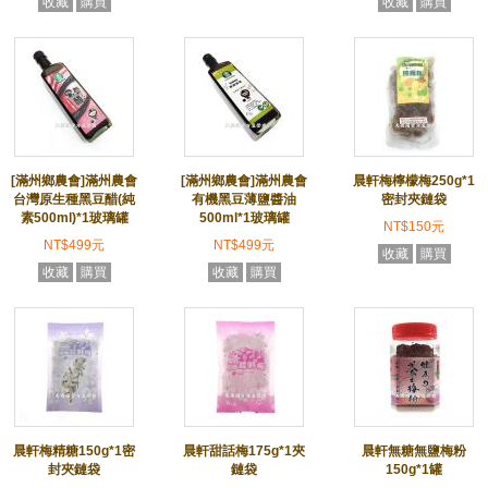
收藏
購買
收藏
購買
[滿州鄉農會]滿州農會
[滿州鄉農會]滿州農會
晨軒梅檸檬梅250g*1
台灣原生種黑豆醋(純
有機黑豆薄鹽醬油
密封夾鏈袋
素500ml)*1玻璃罐
500ml*1玻璃罐
NT$150元
NT$499元
NT$499元
收藏
購買
收藏
購買
收藏
購買
晨軒梅精糖150g*1密
晨軒甜話梅175g*1夾
晨軒無糖無鹽梅粉
封夾鏈袋
鏈袋
150g*1罐