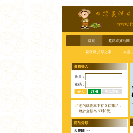
首頁
超商取貨地圖
花壇鄉 艾草之家
大雪
會員登入
會員：
密碼：
您的購物車中有 0 個商品，
總計金額為 NT$0元。
商品分類
天農國 >>