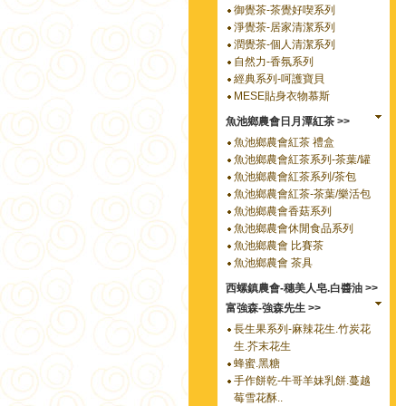
御覺茶-茶覺好喫系列
淨覺茶-居家清潔系列
潤覺茶-個人清潔系列
自然力-香氛系列
經典系列-呵護寶貝
MESE貼身衣物慕斯
魚池鄉農會日月潭紅茶 >>
魚池鄉農會紅茶 禮盒
魚池鄉農會紅茶系列-茶葉/罐
魚池鄉農會紅茶系列/茶包
魚池鄉農會紅茶-茶葉/樂活包
魚池鄉農會香菇系列
魚池鄉農會休閒食品系列
魚池鄉農會 比賽茶
魚池鄉農會 茶具
西螺鎮農會-穗美人皂.白醬油 >>
富強森-強森先生 >>
長生果系列-麻辣花生.竹炭花
生.芥末花生
蜂蜜.黑糖
手作餅乾-牛哥羊妹乳餅.蔓越
莓雪花酥..