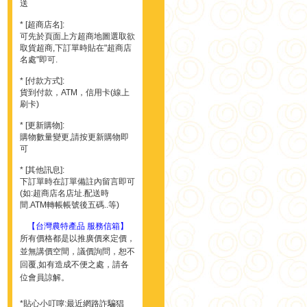
送
* [超商店名]:
可先於頁面上方超商地圖選取欲
取貨超商,下訂單時貼在"超商店
名處"即可.
* [付款方式]:
貨到付款，ATM，信用卡(線上
刷卡)
* [更新購物]:
購物數量變更,請按更新購物即
可
* [其他訊息]:
下訂單時在訂單備註內留言即可
(如:超商店名店址.配送時
間.ATM轉帳帳號後五碼..等)
【台灣農特產品 服務信箱】
所有價格都是以推廣價來定價，
並無講價空間，議價詢問，恕不
回覆,如有造成不便之處，請各
位會員諒解。
*貼心小叮嚀:最近網路詐騙猖