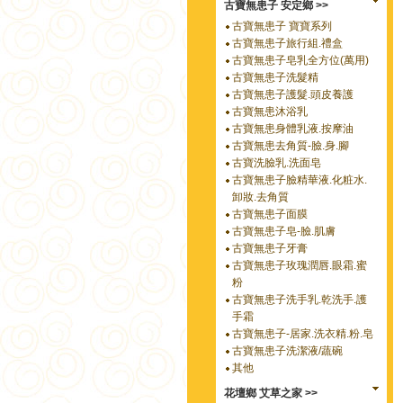
古寶無患子 安定鄉 >>
古寶無患子 寶寶系列
古寶無患子旅行組.禮盒
古寶無患子皂乳全方位(萬用)
古寶無患子洗髮精
古寶無患子護髮.頭皮養護
古寶無患沐浴乳
古寶無患身體乳液.按摩油
古寶無患去角質-臉.身.腳
古寶洗臉乳.洗面皂
古寶無患子臉精華液.化粧水.
卸妝.去角質
古寶無患子面膜
古寶無患子皂-臉.肌膚
古寶無患子牙膏
古寶無患子玫瑰潤唇.眼霜.蜜
粉
古寶無患子洗手乳.乾洗手.護
手霜
古寶無患子-居家.洗衣精.粉.皂
古寶無患子洗潔液/蔬碗
其他
花壇鄉 艾草之家 >>