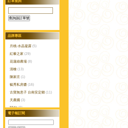
訂單查詢
品牌專區
月桃-水晶凝露
(5)
紅藜之家
(29)
花蓮綠農場
(8)
清檜
(13)
陳家庄
(1)
毓秀私房醬
(16)
古寶無患子 台南安定鄉
(11)
天農國
(3)
Mido
(8)
電子報訂閱
蔴鑽農坊
(32)
湯城鵝行
(3)