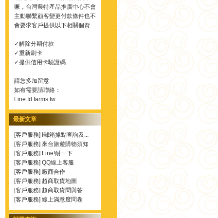
獗，台灣農特產品推廣中心不會
主動聯繫顧客變更付款條件也不
會要求客戶提供以下相關個資
✓解除分期付款
✓重新刷卡
✓提供信用卡驗證碼
請您多加留意
如有需要請聯絡：
Line Id:farms.tw
最新文章
[
客戶服務
]
i郵箱據點查詢及...
[
客戶服務
]
來台旅遊購物須知
[
客戶服務
]
Line!耐一下...
[
客戶服務
]
QQ線上客服
[
客戶服務
]
廠商合作
[
客戶服務
]
超商取貨地圖
[
客戶服務
]
超商取貨問與答
[
客戶服務
]
線上滿意度問卷