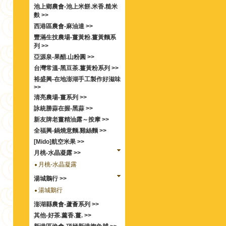
池上鄉農會-池上米餅.米香.糙米
麩 >>
西港區農會-麻油達 >>
豐滿生技農場-薑黃粉.薑黃麵系
列 >>
亞源泉-果醋.山粉圓 >>
台灣常溫-黑豆茶.薑黃粉系列 >>
裕盛興-在地澎湖手工製作好滋味
>>
清亮農場-薑系列 >>
詠統勝蒜在握-黑蒜 >>
新友牌老薑精油露～按摩 >>
全福興-鍋燒意麵.雞絲麵 >>
[Mido]航空米果 >>
月桃-水晶凝露 >>
月桃-水晶凝露
湯城鵝行 >>
湯城鵝行
澎湖縣農會-蘆薈系列 >>
其他-好茶.薰香.薑. >>