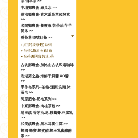
茶.仙草茶 >>
中埔鄉農會-絲瓜水 >>
長治郷農會-青木瓜高單位酵素
>>
名間鄉農會-養髮液.苦茶油.芊芊
髮沐 >>
香茶巷40號紅茶 >>
紅茶(袋茶包)系列
台茶18(紅玉)紅茶
台茶8(阿薩姆)紅茶
古坑鄉農會-加比山古坑即溶咖啡
>>
澎湖菊之鱻-海鮮干貝醬.XO醬..
>>
手作皂系列--茶箍-潔顏.洗頭.沐
浴皂 >>
阿原肥皂-肥皂系列 >>
中寮鄉農會-肉桂茶包 >>
埔里鎮-香茅油.皂.麒麟膏.豆腐乳
>>
和美鎮農會-黑木耳養生露 >>
蜂國-蜂蜜.蜂蜜醋.蜂王乳蜜釀酵
素 >>