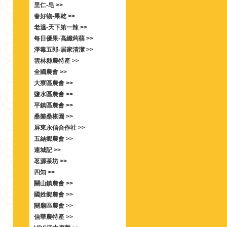
里仁-皂 >>
春好物-果乾 >>
老溫-天下第一辣 >>
每日優果-高纖蒟蒻 >>
淨毒五郎-居家清潔 >>
雲林縣農特產 >>
全國農會 >>
大寮區農會 >>
鹽水區農會 >>
平鎮區農會 >>
桑樂桑椹園 >>
屏東永信合作社 >>
五結鄉農會 >>
連城記 >>
茗源茶坊 >>
四知 >>
關山鎮農會 >>
國姓鄉農會 >>
關廟區農會 >>
信華農特產 >>