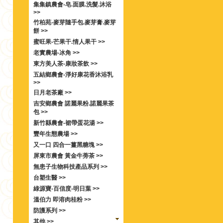
集集鎮農會-皂.面膜.洗髮.沐浴
>>
竹柏苑-麥芽隨手包.麥芽膏.麥芽
餅 >>
蜜旺果-芒果干.情人果干 >>
老實農場-冰角 >>
東方美人茶-康妝茶飲 >>
五結鄉農會-淨好康花香沐浴乳
>>
日月老茶廠 >>
吉安鄉農會 諾麗果粉.諾麗果茶
包 >>
新竹縣農會-裙帶蛋花湯 >>
豐年生態農場 >>
又一口 四合一薑黑糖塊 >>
屏東市農會 黃金牛蒡茶 >>
無患子生物科技產品系列 >>
台塑生醫 >>
綠源寶-百信度-明日葉 >>
溫伯力 即溶肉桂粉 >>
防護系列 >>
其他 >>