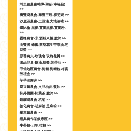
埔里鎮農會輔導-聖薊(幸福薊)
>>
壽豐鄉農會-壽豐王蜆-樟芝蜆 >>
沙鹿區農會-土豆油.大地油禮 >>
鐵比倫-黑糖.薑黃黑糖.薑黃粉.
>>
霧峰農會-米.酒粕米捲.脆片 >>
由豐將-蜂蜜.紫酥花生苦茶油.芝
麻醬 >>
原香農夫-玫瑰皂.玫瑰花瓣 >>
御品能量-鵝油.桔醬.苦茶油 >>
甲仙地區農會-梅精.梅精粒.梅宴
芳禮盒 >>
芊芊洗髮沐 >>
麻豆鎮農會-文旦柚皮.髮沐 >>
柿外桃園-柿葉茶.脆片 >>
銅鑼鄉農會-杭菊 >>
善化農會-胡麻油.芝麻粉 >>
羅東鎮農會 >>
經典農作茶飲專區 >>
牛蒡麵-刀削.拉麵 >>