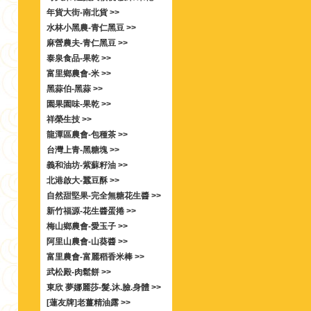
年貨大街-南北貨 >>
水林小黑農-青仁黑豆 >>
麻營農夫-青仁黑豆 >>
泰泉食品-果乾 >>
富里鄉農會-米 >>
黑蒜伯-黑蒜 >>
園果園味-果乾 >>
祥榮生技 >>
龍潭區農會-包種茶 >>
台灣上青-黑糖塊 >>
義和油坊-紫蘇籽油 >>
北港啟大-蠶豆酥 >>
自然甜堅果-完全無糖花生醬 >>
新竹福源-花生醬蛋捲 >>
梅山鄉農會-愛玉子 >>
阿里山農會-山葵醬 >>
富里農會-富麗稻香米棒 >>
武松殿-肉鬆餅 >>
東欣 夢娜麗莎-髮.沐.臉.身體 >>
[蓮友牌]老薑精油露 >>