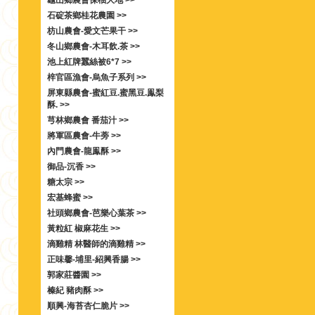
龜山鄉農會保柚大地 >>
石碇茶鄉桂花農園 >>
枋山農會-愛文芒果干 >>
冬山鄉農會-木耳飲.茶 >>
池上紅牌蠶絲被6*7 >>
梓官區漁會-烏魚子系列 >>
屏東縣農會-蜜紅豆.蜜黑豆.鳯梨
酥. >>
芎林鄉農會 番茄汁 >>
將軍區農會-牛蒡 >>
內門農會-龍鳯酥 >>
御品-沉香 >>
糖太宗 >>
宏基蜂蜜 >>
社頭鄉農會-芭樂心葉茶 >>
黃粒紅 椒麻花生 >>
滴雞精 林醫師的滴雞精 >>
正味馨-埔里-紹興香腸 >>
郭家莊醬園 >>
榛紀 豬肉酥 >>
順興-海苔杏仁脆片 >>