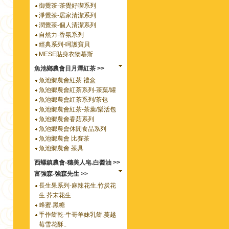
御覺茶-茶覺好喫系列
淨覺茶-居家清潔系列
潤覺茶-個人清潔系列
自然力-香氛系列
經典系列-呵護寶貝
MESE貼身衣物慕斯
魚池鄉農會日月潭紅茶 >>
魚池鄉農會紅茶 禮盒
魚池鄉農會紅茶系列-茶葉/罐
魚池鄉農會紅茶系列/茶包
魚池鄉農會紅茶-茶葉/樂活包
魚池鄉農會香菇系列
魚池鄉農會休閒食品系列
魚池鄉農會 比賽茶
魚池鄉農會 茶具
西螺鎮農會-穗美人皂.白醬油 >>
富強森-強森先生 >>
長生果系列-麻辣花生.竹炭花
生.芥末花生
蜂蜜.黑糖
手作餅乾-牛哥羊妹乳餅.蔓越
莓雪花酥..