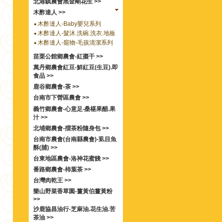
北港鎮農會黑金剛花生 >>
木酢達人 >>
木酢達人-Baby嬰兒系列
木酢達人-髮沐.洗碗.洗衣.地板
木酢達人-竉物-毛孩清潔系列
苗栗公館鄉農會-紅棗干 >>
萬丹鄉農會紅豆-鮮紅豆(生豆).即
食品 >>
鹿谷鄉農會-茶 >>
台南市下營區農會 >>
義竹鄉農會-心意足‧桑椹果醋.果
汁 >>
北埔鄉農會-擂茶粉隨身包 >>
台南市農會(台南縣農會)-虱目魚
酥(脯) >>
台東地區農會-洛神花蜜餞 >>
番路鄉農會-柿葉茶 >>
台灣肉乾王 >>
樂山野菜香草園-薑黃伯薑黃粉
>>
沙鹿協昌油行-芝麻油.花生油.苦
茶油 >>