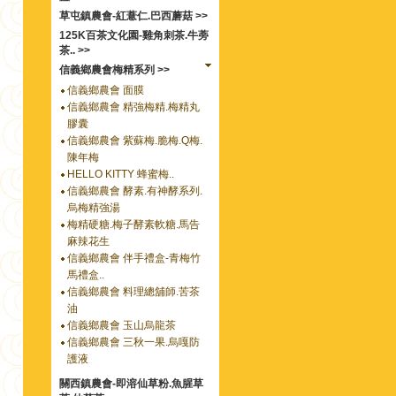
草屯鎮農會-紅薏仁.巴西蘑菇 >>
125K百茶文化園-雞角刺茶.牛蒡
茶.. >>
信義鄉農會梅精系列 >>
信義鄉農會 面膜
信義鄉農會 精強梅精.梅精丸
膠囊
信義鄉農會 紫蘇梅.脆梅.Q梅.
陳年梅
HELLO KITTY 蜂蜜梅..
信義鄉農會 酵素.有神酵系列.
烏梅精強湯
梅精硬糖.梅子酵素軟糖.馬告
麻辣花生
信義鄉農會 伴手禮盒-青梅竹
馬禮盒..
信義鄉農會 料理總舖師.苦茶
油
信義鄉農會 玉山烏龍茶
信義鄉農會 三秋一果.烏嘎防
護液
關西鎮農會-即溶仙草粉.魚腥草