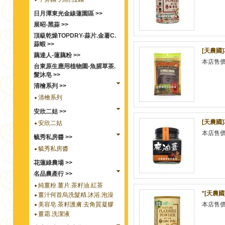
日月潭東光金線蓮園區 >>
展昭-黑蒜 >>
頂級乾燥TOPDRY-蒜片.金薯C.
蒜蝦 >>
[天農國
藕達人-蓮藕粉 >>
本店售
台東原生應用植物園-魚腥草茶.
髮沐皂 >>
清檜系列 >>
清檜系列
安欣二姑 >>
[天農國
安欣二姑
本店售
毓秀私房醬 >>
毓秀私房醬
花蓮綠農場 >>
名品農產行 >>
純薑粉.薑片.茶籽油.紅茶
*[天農
薑汁何首烏洗髮精.沐浴.泡澡
美容皂.茶籽護膚.去角質凝膠
本店售
薑霜.洗潔液