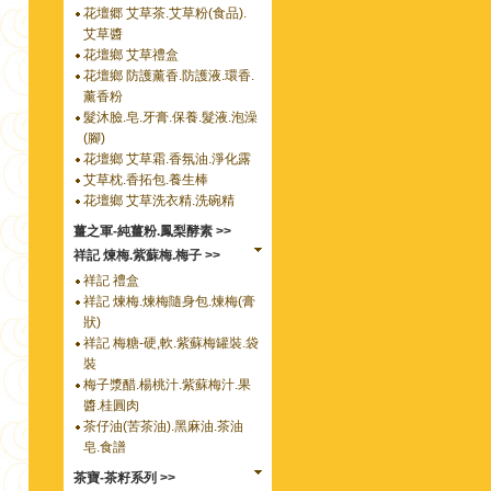
花壇郷 艾草茶.艾草粉(食品).
艾草醬
花壇鄉 艾草禮盒
花壇鄉 防護薰香.防護液.環香.
薰香粉
髮沐臉.皂.牙膏.保養.髮液.泡澡
(腳)
花壇鄉 艾草霜.香氛油.淨化露
艾草枕.香拓包.養生棒
花壇鄉 艾草洗衣精.洗碗精
薑之軍-純薑粉.鳳梨酵素 >>
祥記 煉梅.紫蘇梅.梅子 >>
祥記 禮盒
祥記 煉梅.煉梅隨身包.煉梅(膏
狀)
祥記 梅糖-硬,軟.紫蘇梅罐裝.袋
裝
梅子漿醋.楊桃汁.紫蘇梅汁.果
醬.桂圓肉
茶仔油(苦茶油).黑麻油.茶油
皂.食譜
茶寶-茶籽系列 >>