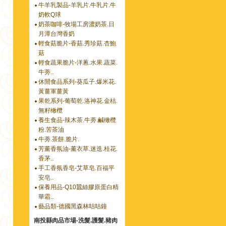
牛羊乳製品-羊乳片.牛乳片.牛
奶軟Q球
奶茶咖啡-牧場工房濃奶茶.日
月潭台灣香奶
輕食菇脆片-香菇.秀珍菇.杏鮑
菇
輕食蔬果脆片-洋蔥.水果.蔬菜.
牛蒡..
休閒食品系列-葵瓜子.爆米花.
黃薑軍薑黃
果乾系列-葡萄乾.洛神花.金桔.
無籽橄欖
養生食品-辣木茶.牛蒡.鹹橄欖
粉.苦茶油
牛蒡.茶餅.脆片.
芳薰香氛油-薰衣草.迷迭.桂花.
香茅..
手工香氛香皂-艾草皂.百福平
安皂..
保養用品-Q10蠶絲膠原蛋白精
華霜..
藝品類-德國黑森林咕咕鐘
南投縣肉品市場-洗髮.護髮.豬肉