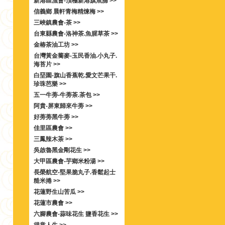
新港區漁會-頂極新港旗魚脯 >>
信義鄉 晨軒青梅精煉梅 >>
三峽鎮農會-茶 >>
台東縣農會-洛神茶.魚腥草茶 >>
金椿茶油工坊 >>
台灣黃金蕎麥-玉民香油.小丸子.
海苔片 >>
白堊園-旗山香蕉乾.愛文芒果干.
珍珠芭樂 >>
五一牛蒡-牛蒡茶.茶包 >>
阿貴-屏東歸來牛蒡 >>
好蒡蒡黑牛蒡 >>
佳里區農會 >>
三鳳辣木茶 >>
吳啟魯黑金剛花生 >>
大甲區農會-芋鄉米粉湯 >>
長榮航空-堅果脆丸子.香鬆起士
糙米捲 >>
花蓮野生山苦瓜 >>
花蓮市農會 >>
六腳農會-蒜味花生 鹽香花生 >>