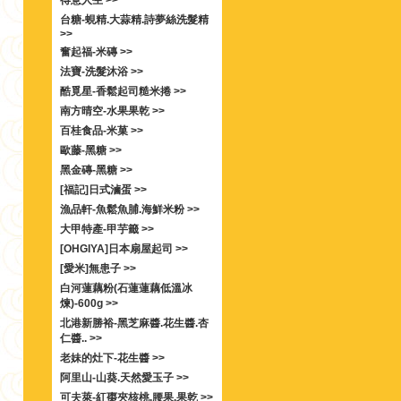
得意人生 >>
台糖-蜆精.大蒜精.詩夢絲洗髮精
>>
奮起福-米磚 >>
法寶-洗髮沐浴 >>
酷覓星-香鬆起司糙米捲 >>
南方晴空-水果果乾 >>
百桂食品-米菓 >>
歐藤-黑糖 >>
黑金磚-黑糖 >>
[福記]日式滷蛋 >>
漁品軒-魚鬆魚脯.海鮮米粉 >>
大甲特產-甲芋籤 >>
[OHGIYA]日本扇屋起司 >>
[愛米]無患子 >>
白河蓮藕粉(石蓮蓮藕低溫冰
煉)-600g >>
北港新勝裕-黑芝麻醬.花生醬.杏
仁醬.. >>
老妹的灶下-花生醬 >>
阿里山-山葵.天然愛玉子 >>
可夫萊-紅棗夾核桃.腰果.果乾 >>