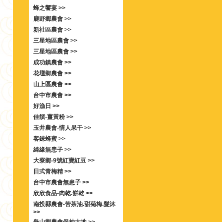
蜂之饗宴 >>
鹿野鄉農會 >>
新社區農會 >>
三星地區農會 >>
三星地區農會 >>
成功鎮農會 >>
花壇鄉農會 >>
山上區農會 >>
台中市農會 >>
好漁日 >>
佳饌-薑黃粉 >>
玉井農會-情人果干 >>
客錸蜂蜜 >>
綺緣無患子 >>
大寮鄉-9號紅寶紅豆 >>
日式青梅精 >>
台中市農會無患子 >>
欣欣食品-肉乾.餅乾 >>
南投縣農會-苦茶油.甜菊梅.髮沐
>>