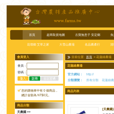
首頁
超商取貨地圖
古寶無患子 安定鄉
魚
花壇鄉 艾草之家
大雪山農場
名品農產行
清
會員登入
目前位置:
首頁
>
花蓮綠農場
會員：
花蓮綠農場
密碼：
官方網站：
http://
分類瀏覽：
所有分類
花蓮綠農
您的購物車中有 0 個商品，
商品列表
總計金額為 NT$0元。
商品分類
[天農國
天農國 >>