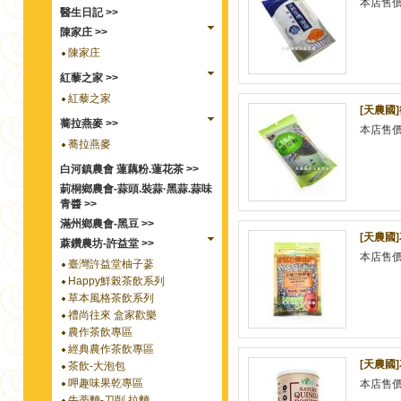
本店售
醫生日記 >>
陳家庄 >>
陳家庄
紅藜之家 >>
紅藜之家
[天農國
蕎拉燕麥 >>
本店售
蕎拉燕麥
白河鎮農會 蓮藕粉.蓮花茶 >>
莿桐鄉農會-蒜頭.裝蒜·黑蒜.蒜味
青醬 >>
滿州鄉農會-黑豆 >>
[天農國
蔴鑽農坊-許益堂 >>
本店售
臺灣許益堂柚子蔘
Happy鮮榖茶飲系列
草本風格茶飲系列
禮尚往來 盒家歡樂
農作茶飲專區
經典農作茶飲專區
[天農國
茶飲-大泡包
呷趣味果乾專區
本店售
牛蒡麵-刀削.拉麵