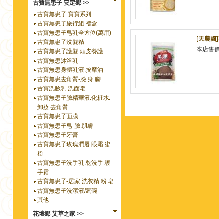
古寶無患子 安定鄉 >>
古寶無患子 寶寶系列
古寶無患子旅行組.禮盒
古寶無患子皂乳全方位(萬用)
[天農國
古寶無患子洗髮精
本店售
古寶無患子護髮.頭皮養護
古寶無患沐浴乳
古寶無患身體乳液.按摩油
古寶無患去角質-臉.身.腳
古寶洗臉乳.洗面皂
古寶無患子臉精華液.化粧水.
卸妝.去角質
古寶無患子面膜
古寶無患子皂-臉.肌膚
古寶無患子牙膏
古寶無患子玫瑰潤唇.眼霜.蜜
粉
古寶無患子洗手乳.乾洗手.護
手霜
古寶無患子-居家.洗衣精.粉.皂
古寶無患子洗潔液/蔬碗
其他
花壇鄉 艾草之家 >>