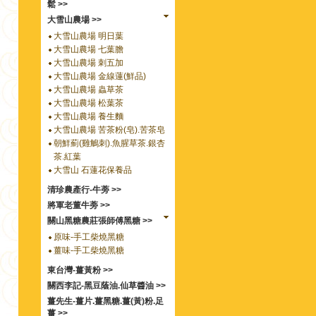
鬆 >>
大雪山農場 >>
大雪山農場 明日葉
大雪山農場 七葉膽
大雪山農場 刺五加
大雪山農場 金線蓮(鮮品)
大雪山農場 蟲草茶
大雪山農場 松葉茶
大雪山農場 養生麵
大雪山農場 苦茶粉(皂).苦茶皂
朝鮮薊(雞鵤刺).魚腥草茶.銀杏
茶.紅葉
大雪山 石蓮花保養品
清珍農產行-牛蒡 >>
將軍老董牛蒡 >>
關山黑糖農莊張師傅黑糖 >>
原味-手工柴燒黑糖
薑味-手工柴燒黑糖
東台灣-薑黃粉 >>
關西李記-黑豆蔭油.仙草醬油 >>
薑先生-薑片.薑黑糖.薑(黃)粉.足
薑 >>