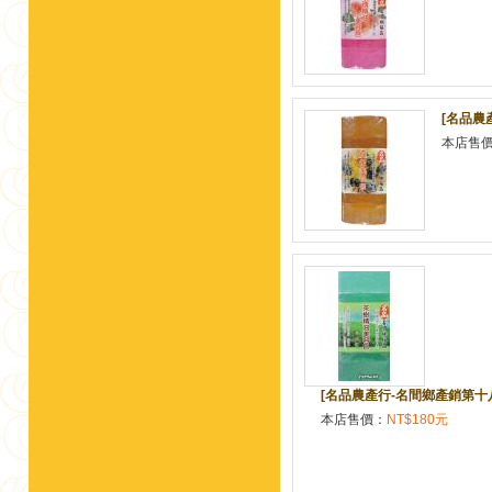
[名品農
本店售
[名品農產行-名間鄉產銷第十八班
本店售價：
NT$180元