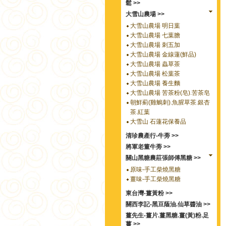
鬆 >>
大雪山農場 >>
大雪山農場 明日葉
大雪山農場 七葉膽
大雪山農場 刺五加
大雪山農場 金線蓮(鮮品)
大雪山農場 蟲草茶
大雪山農場 松葉茶
大雪山農場 養生麵
大雪山農場 苦茶粉(皂).苦茶皂
朝鮮薊(雞鵤刺).魚腥草茶.銀杏
茶.紅葉
大雪山 石蓮花保養品
清珍農產行-牛蒡 >>
將軍老董牛蒡 >>
關山黑糖農莊張師傅黑糖 >>
原味-手工柴燒黑糖
薑味-手工柴燒黑糖
東台灣-薑黃粉 >>
關西李記-黑豆蔭油.仙草醬油 >>
薑先生-薑片.薑黑糖.薑(黃)粉.足
薑 >>