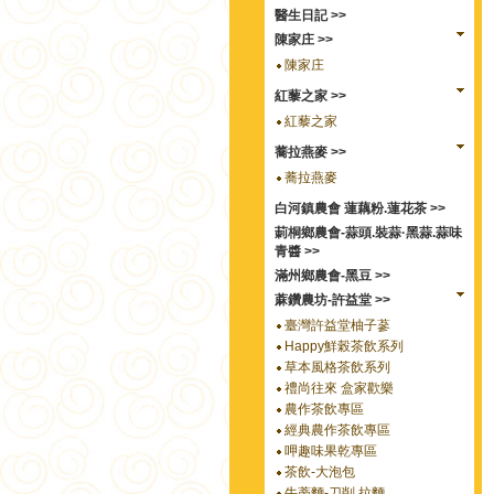
醫生日記 >>
陳家庄 >>
陳家庄
紅藜之家 >>
紅藜之家
蕎拉燕麥 >>
蕎拉燕麥
白河鎮農會 蓮藕粉.蓮花茶 >>
莿桐鄉農會-蒜頭.裝蒜·黑蒜.蒜味
青醬 >>
滿州鄉農會-黑豆 >>
蔴鑽農坊-許益堂 >>
臺灣許益堂柚子蔘
Happy鮮榖茶飲系列
草本風格茶飲系列
禮尚往來 盒家歡樂
農作茶飲專區
經典農作茶飲專區
呷趣味果乾專區
茶飲-大泡包
牛蒡麵-刀削.拉麵