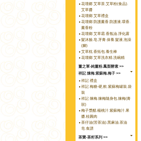
花壇郷 艾草茶.艾草粉(食品).
艾草醬
花壇鄉 艾草禮盒
花壇鄉 防護薰香.防護液.環香.
薰香粉
花壇鄉 艾草霜.香氛油.淨化露
髮沐臉.皂.牙膏.保養.髮液.泡澡
(腳)
艾草枕.香拓包.養生棒
花壇鄉 艾草洗衣精.洗碗精
薑之軍-純薑粉.鳳梨酵素 >>
祥記 煉梅.紫蘇梅.梅子 >>
祥記 禮盒
祥記 梅糖-硬,軟.紫蘇梅罐裝.袋
裝
祥記 煉梅.煉梅隨身包.煉梅(膏
狀)
梅子漿醋.楊桃汁.紫蘇梅汁.果
醬.桂圓肉
茶仔油(苦茶油).黑麻油.茶油
皂.食譜
茶寶-茶籽系列 >>