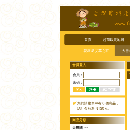
首頁
超商取貨地圖
花壇鄉 艾草之家
大雪
會員登入
會員：
密碼：
您的購物車中有 0 個商品，
總計金額為 NT$0元。
商品分類
天農國 >>