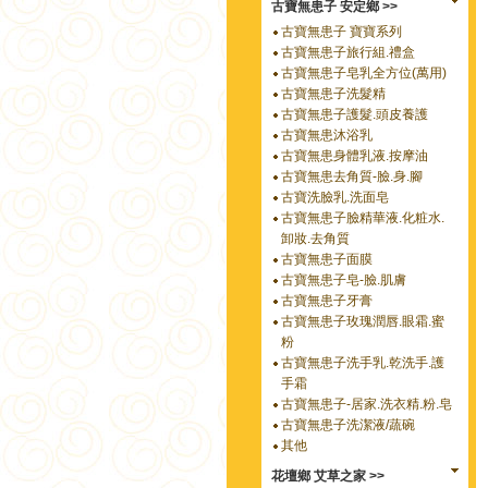
古寶無患子 安定鄉 >>
古寶無患子 寶寶系列
古寶無患子旅行組.禮盒
古寶無患子皂乳全方位(萬用)
古寶無患子洗髮精
古寶無患子護髮.頭皮養護
古寶無患沐浴乳
古寶無患身體乳液.按摩油
古寶無患去角質-臉.身.腳
古寶洗臉乳.洗面皂
古寶無患子臉精華液.化粧水.
卸妝.去角質
古寶無患子面膜
古寶無患子皂-臉.肌膚
古寶無患子牙膏
古寶無患子玫瑰潤唇.眼霜.蜜
粉
古寶無患子洗手乳.乾洗手.護
手霜
古寶無患子-居家.洗衣精.粉.皂
古寶無患子洗潔液/蔬碗
其他
花壇鄉 艾草之家 >>