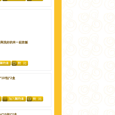
仁籽與洗好的米一起炊飯
10包)*2盒
*10包)*2盒