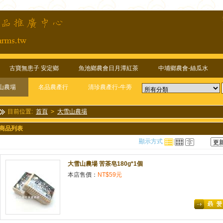
古寶無患子 安定鄉
魚池鄉農會日月潭紅茶
中埔鄉農會-絲瓜水
山農場
名品農產行
清珍農產行-牛蒡
目前位置:
首頁
>
大雪山農場
商品列表
顯示方式
大雪山農場 苦茶皂180g*1個
本店售價：
NT$59元