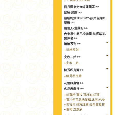
日月潭東光金線蓮園區 >>
展昭-黑蒜 >>
頂級乾燥TOPDRY-蒜片.金薯C.
蒜蝦 >>
藕達人-蓮藕粉 >>
台東原生應用植物園-魚腥草茶.
髮沐皂 >>
清檜系列 >>
清檜系列
安欣二姑 >>
安欣二姑
毓秀私房醬 >>
毓秀私房醬
花蓮綠農場 >>
名品農產行 >>
純薑粉.薑片.茶籽油.紅茶
薑汁何首烏洗髮精.沐浴.泡澡
美容皂.茶籽護膚.去角質凝膠
薑霜.洗潔液