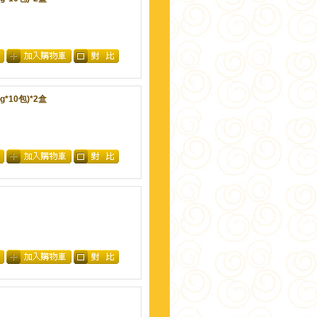
*10包)*2盒