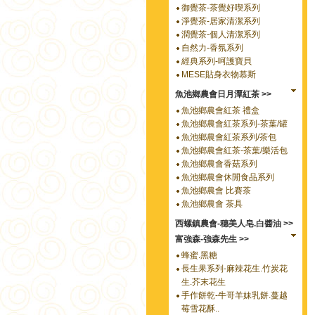
御覺茶-茶覺好喫系列
淨覺茶-居家清潔系列
潤覺茶-個人清潔系列
自然力-香氛系列
經典系列-呵護寶貝
MESE貼身衣物慕斯
魚池鄉農會日月潭紅茶 >>
魚池鄉農會紅茶 禮盒
魚池鄉農會紅茶系列-茶葉/罐
魚池鄉農會紅茶系列/茶包
魚池鄉農會紅茶-茶葉/樂活包
魚池鄉農會香菇系列
魚池鄉農會休閒食品系列
魚池鄉農會 比賽茶
魚池鄉農會 茶具
西螺鎮農會-穗美人皂.白醬油 >>
富強森-強森先生 >>
蜂蜜.黑糖
長生果系列-麻辣花生.竹炭花
生.芥末花生
手作餅乾-牛哥羊妹乳餅.蔓越
莓雪花酥..