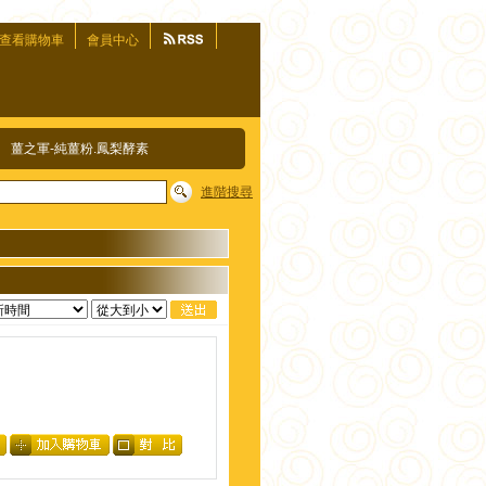
查看購物車
會員中心
薑之軍-純薑粉.鳳梨酵素
進階搜尋