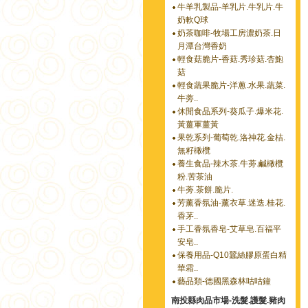
牛羊乳製品-羊乳片.牛乳片.牛
奶軟Q球
奶茶咖啡-牧場工房濃奶茶.日
月潭台灣香奶
輕食菇脆片-香菇.秀珍菇.杏鮑
菇
輕食蔬果脆片-洋蔥.水果.蔬菜.
牛蒡..
休閒食品系列-葵瓜子.爆米花.
黃薑軍薑黃
果乾系列-葡萄乾.洛神花.金桔.
無籽橄欖
養生食品-辣木茶.牛蒡.鹹橄欖
粉.苦茶油
牛蒡.茶餅.脆片.
芳薰香氛油-薰衣草.迷迭.桂花.
香茅..
手工香氛香皂-艾草皂.百福平
安皂..
保養用品-Q10蠶絲膠原蛋白精
華霜..
藝品類-德國黑森林咕咕鐘
南投縣肉品市場-洗髮.護髮.豬肉