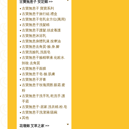
古寶無患子 安定鄉 >>
古寶無患子 寶寶系列
古寶無患子旅行組.禮盒
古寶無患子皂乳全方位(萬用)
古寶無患子洗髮精
古寶無患子護髮.頭皮養護
古寶無患沐浴乳
古寶無患身體乳液.按摩油
古寶無患去角質-臉.身.腳
古寶洗臉乳.洗面皂
古寶無患子臉精華液.化粧水.
卸妝.去角質
古寶無患子面膜
古寶無患子皂-臉.肌膚
古寶無患子牙膏
古寶無患子玫瑰潤唇.眼霜.蜜
粉
古寶無患子洗手乳.乾洗手.護
手霜
古寶無患子-居家.洗衣精.粉.皂
古寶無患子洗潔液/蔬碗
其他
花壇鄉 艾草之家 >>