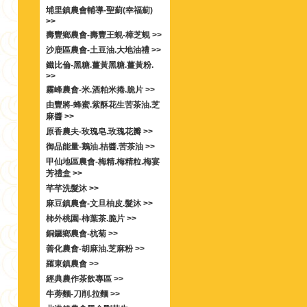
埔里鎮農會輔導-聖薊(幸福薊)
>>
壽豐鄉農會-壽豐王蜆-樟芝蜆 >>
沙鹿區農會-土豆油.大地油禮 >>
鐵比倫-黑糖.薑黃黑糖.薑黃粉.
>>
霧峰農會-米.酒粕米捲.脆片 >>
由豐將-蜂蜜.紫酥花生苦茶油.芝
麻醬 >>
原香農夫-玫瑰皂.玫瑰花瓣 >>
御品能量-鵝油.桔醬.苦茶油 >>
甲仙地區農會-梅精.梅精粒.梅宴
芳禮盒 >>
芊芊洗髮沐 >>
麻豆鎮農會-文旦柚皮.髮沐 >>
柿外桃園-柿葉茶.脆片 >>
銅鑼鄉農會-杭菊 >>
善化農會-胡麻油.芝麻粉 >>
羅東鎮農會 >>
經典農作茶飲專區 >>
牛蒡麵-刀削.拉麵 >>