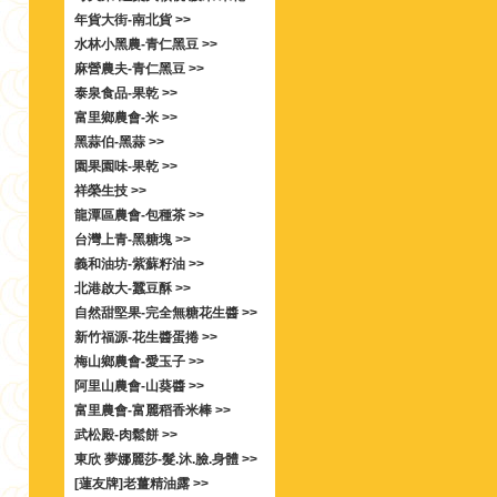
年貨大街-南北貨 >>
水林小黑農-青仁黑豆 >>
麻營農夫-青仁黑豆 >>
泰泉食品-果乾 >>
富里鄉農會-米 >>
黑蒜伯-黑蒜 >>
園果園味-果乾 >>
祥榮生技 >>
龍潭區農會-包種茶 >>
台灣上青-黑糖塊 >>
義和油坊-紫蘇籽油 >>
北港啟大-蠶豆酥 >>
自然甜堅果-完全無糖花生醬 >>
新竹福源-花生醬蛋捲 >>
梅山鄉農會-愛玉子 >>
阿里山農會-山葵醬 >>
富里農會-富麗稻香米棒 >>
武松殿-肉鬆餅 >>
東欣 夢娜麗莎-髮.沐.臉.身體 >>
[蓮友牌]老薑精油露 >>