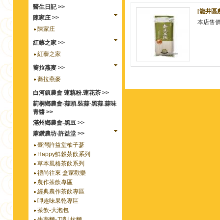
醫生日記 >>
[龍井區
陳家庄 >>
本店售
陳家庄
紅藜之家 >>
紅藜之家
蕎拉燕麥 >>
蕎拉燕麥
白河鎮農會 蓮藕粉.蓮花茶 >>
莿桐鄉農會-蒜頭.裝蒜·黑蒜.蒜味
青醬 >>
滿州鄉農會-黑豆 >>
蔴鑽農坊-許益堂 >>
臺灣許益堂柚子蔘
Happy鮮榖茶飲系列
草本風格茶飲系列
禮尚往來 盒家歡樂
農作茶飲專區
經典農作茶飲專區
呷趣味果乾專區
茶飲-大泡包
牛蒡麵-刀削.拉麵