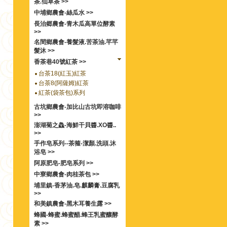
茶.仙草茶 >>
中埔鄉農會-絲瓜水 >>
長治郷農會-青木瓜高單位酵素
>>
名間鄉農會-養髮液.苦茶油.芊芊
髮沐 >>
香茶巷40號紅茶 >>
台茶18(紅玉)紅茶
台茶8(阿薩姆)紅茶
紅茶(袋茶包)系列
古坑鄉農會-加比山古坑即溶咖啡
>>
澎湖菊之鱻-海鮮干貝醬.XO醬..
>>
手作皂系列--茶箍-潔顏.洗頭.沐
浴皂 >>
阿原肥皂-肥皂系列 >>
中寮鄉農會-肉桂茶包 >>
埔里鎮-香茅油.皂.麒麟膏.豆腐乳
>>
和美鎮農會-黑木耳養生露 >>
蜂國-蜂蜜.蜂蜜醋.蜂王乳蜜釀酵
素 >>