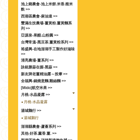
池上鄉農會-池上米餅.米香.糙米
麩 >>
西港區農會-麻油達 >>
豐滿生技農場-薑黃粉.薑黃麵系
列 >>
亞源泉-果醋.山粉圓 >>
台灣常溫-黑豆茶.薑黃粉系列 >>
裕盛興-在地澎湖手工製作好滋味
>>
清亮農場-薑系列 >>
詠統勝蒜在握-黑蒜 >>
新友牌老薑精油露～按摩 >>
全福興-鍋燒意麵.雞絲麵 >>
[Mido]航空米果 >>
月桃-水晶凝露 >>
月桃-水晶凝露
湯城鵝行 >>
湯城鵝行
澎湖縣農會-蘆薈系列 >>
其他-好茶.薰香.薑. >>