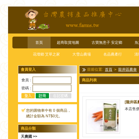
首頁
超商取貨地圖
古寶無患子 安定鄉
魚
花壇鄉 艾草之家
大雪山農場
名品農產行
清
會員登入
目前位置:
首頁
>
龍井區農會
會員：
商品列表
密碼：
[龍井區
本店售
您的購物車中有 0 個商品，
總計金額為 NT$0元。
商品分類
天農國 >>