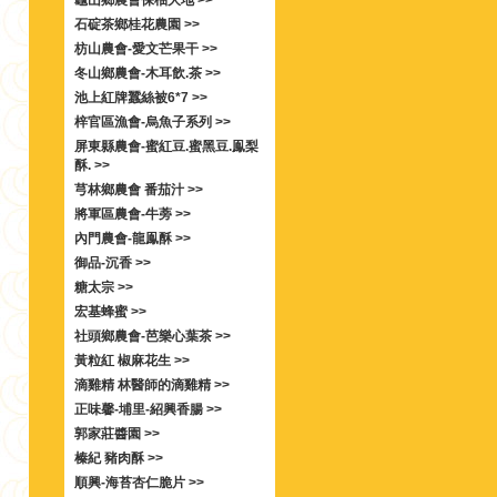
龜山鄉農會保柚大地 >>
石碇茶鄉桂花農園 >>
枋山農會-愛文芒果干 >>
冬山鄉農會-木耳飲.茶 >>
池上紅牌蠶絲被6*7 >>
梓官區漁會-烏魚子系列 >>
屏東縣農會-蜜紅豆.蜜黑豆.鳯梨
酥. >>
芎林鄉農會 番茄汁 >>
將軍區農會-牛蒡 >>
內門農會-龍鳯酥 >>
御品-沉香 >>
糖太宗 >>
宏基蜂蜜 >>
社頭鄉農會-芭樂心葉茶 >>
黃粒紅 椒麻花生 >>
滴雞精 林醫師的滴雞精 >>
正味馨-埔里-紹興香腸 >>
郭家莊醬園 >>
榛紀 豬肉酥 >>
順興-海苔杏仁脆片 >>