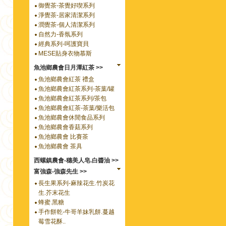
御覺茶-茶覺好喫系列
淨覺茶-居家清潔系列
潤覺茶-個人清潔系列
自然力-香氛系列
經典系列-呵護寶貝
MESE貼身衣物慕斯
魚池鄉農會日月潭紅茶 >>
魚池鄉農會紅茶 禮盒
魚池鄉農會紅茶系列-茶葉/罐
魚池鄉農會紅茶系列/茶包
魚池鄉農會紅茶-茶葉/樂活包
魚池鄉農會休閒食品系列
魚池鄉農會香菇系列
魚池鄉農會 比賽茶
魚池鄉農會 茶具
西螺鎮農會-穗美人皂.白醬油 >>
富強森-強森先生 >>
長生果系列-麻辣花生.竹炭花
生.芥末花生
蜂蜜.黑糖
手作餅乾-牛哥羊妹乳餅.蔓越
莓雪花酥..