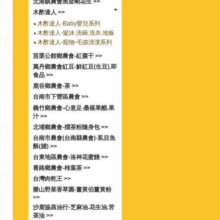
北港鎮農會黑金剛花生 >>
木酢達人 >>
木酢達人-Baby嬰兒系列
木酢達人-髮沐.洗碗.洗衣.地板
木酢達人-竉物-毛孩清潔系列
苗栗公館鄉農會-紅棗干 >>
萬丹鄉農會紅豆-鮮紅豆(生豆).即
食品 >>
鹿谷鄉農會-茶 >>
台南市下營區農會 >>
義竹鄉農會-心意足‧桑椹果醋.果
汁 >>
北埔鄉農會-擂茶粉隨身包 >>
台南市農會(台南縣農會)-虱目魚
酥(脯) >>
台東地區農會-洛神花蜜餞 >>
番路鄉農會-柿葉茶 >>
台灣肉乾王 >>
樂山野菜香草園-薑黃伯薑黃粉
>>
沙鹿協昌油行-芝麻油.花生油.苦
茶油 >>