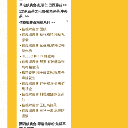
草屯鎮農會-紅薏仁.巴西蘑菇 >>
125K百茶文化園-雞角刺茶.牛蒡
茶.. >>
信義鄉農會梅精系列 >>
信義鄉農會 面膜
信義鄉農會 精強梅精.梅精丸
膠囊
信義鄉農會 紫蘇梅.脆梅.Q梅.
陳年梅
HELLO KITTY 蜂蜜梅..
信義鄉農會 酵素.有神酵系列.
烏梅精強湯
梅精硬糖.梅子酵素軟糖.馬告
麻辣花生
信義鄉農會 伴手禮盒-青梅竹
馬禮盒..
信義鄉農會 料理總舖師.苦茶
油
信義鄉農會 玉山烏龍茶
信義鄉農會 三秋一果.烏嘎防
護液
關西鎮農會-即溶仙草粉.魚腥草