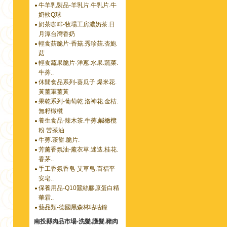
牛羊乳製品-羊乳片.牛乳片.牛
奶軟Q球
奶茶咖啡-牧場工房濃奶茶.日
月潭台灣香奶
輕食菇脆片-香菇.秀珍菇.杏鮑
菇
輕食蔬果脆片-洋蔥.水果.蔬菜.
牛蒡..
休閒食品系列-葵瓜子.爆米花.
黃薑軍薑黃
果乾系列-葡萄乾.洛神花.金桔.
無籽橄欖
養生食品-辣木茶.牛蒡.鹹橄欖
粉.苦茶油
牛蒡.茶餅.脆片.
芳薰香氛油-薰衣草.迷迭.桂花.
香茅..
手工香氛香皂-艾草皂.百福平
安皂..
保養用品-Q10蠶絲膠原蛋白精
華霜..
藝品類-德國黑森林咕咕鐘
南投縣肉品市場-洗髮.護髮.豬肉