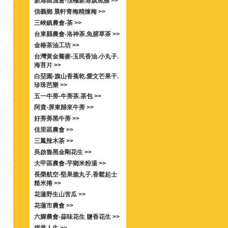
新港區漁會-頂極新港旗魚脯 >>
信義鄉 晨軒青梅精煉梅 >>
三峽鎮農會-茶 >>
台東縣農會-洛神茶.魚腥草茶 >>
金椿茶油工坊 >>
台灣黃金蕎麥-玉民香油.小丸子.
海苔片 >>
白堊園-旗山香蕉乾.愛文芒果干.
珍珠芭樂 >>
五一牛蒡-牛蒡茶.茶包 >>
阿貴-屏東歸來牛蒡 >>
好蒡蒡黑牛蒡 >>
佳里區農會 >>
三鳳辣木茶 >>
吳啟魯黑金剛花生 >>
大甲區農會-芋鄉米粉湯 >>
長榮航空-堅果脆丸子.香鬆起士
糙米捲 >>
花蓮野生山苦瓜 >>
花蓮市農會 >>
六腳農會-蒜味花生 鹽香花生 >>