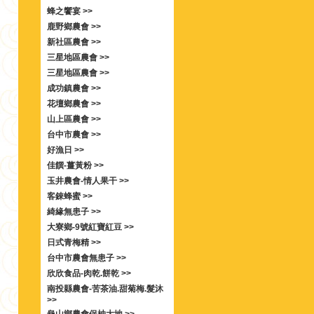
蜂之饗宴 >>
鹿野鄉農會 >>
新社區農會 >>
三星地區農會 >>
三星地區農會 >>
成功鎮農會 >>
花壇鄉農會 >>
山上區農會 >>
台中市農會 >>
好漁日 >>
佳饌-薑黃粉 >>
玉井農會-情人果干 >>
客錸蜂蜜 >>
綺緣無患子 >>
大寮鄉-9號紅寶紅豆 >>
日式青梅精 >>
台中市農會無患子 >>
欣欣食品-肉乾.餅乾 >>
南投縣農會-苦茶油.甜菊梅.髮沐
>>