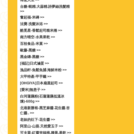
得意人生 >>
台糖-蜆精.大蒜精.詩夢絲洗髮精
>>
奮起福-米磚 >>
法寶-洗髮沐浴 >>
酷覓星-香鬆起司糙米捲 >>
南方晴空-水果果乾 >>
百桂食品-米菓 >>
歐藤-黑糖 >>
黑金磚-黑糖 >>
[福記]日式滷蛋 >>
漁品軒-魚鬆魚脯.海鮮米粉 >>
大甲特產-甲芋籤 >>
[OHGIYA]日本扇屋起司 >>
[愛米]無患子 >>
白河蓮藕粉(石蓮蓮藕低溫冰
煉)-600g >>
北港新勝裕-黑芝麻醬.花生醬.杏
仁醬.. >>
老妹的灶下-花生醬 >>
阿里山-山葵.天然愛玉子 >>
可夫萊-紅棗夾核桃.腰果.果乾 >>