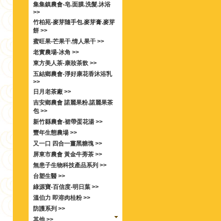
集集鎮農會-皂.面膜.洗髮.沐浴
>>
竹柏苑-麥芽隨手包.麥芽膏.麥芽
餅 >>
蜜旺果-芒果干.情人果干 >>
老實農場-冰角 >>
東方美人茶-康妝茶飲 >>
五結鄉農會-淨好康花香沐浴乳
>>
日月老茶廠 >>
吉安鄉農會 諾麗果粉.諾麗果茶
包 >>
新竹縣農會-裙帶蛋花湯 >>
豐年生態農場 >>
又一口 四合一薑黑糖塊 >>
屏東市農會 黃金牛蒡茶 >>
無患子生物科技產品系列 >>
台塑生醫 >>
綠源寶-百信度-明日葉 >>
溫伯力 即溶肉桂粉 >>
防護系列 >>
其他 >>