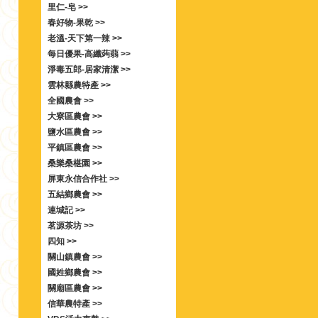
里仁-皂 >>
春好物-果乾 >>
老溫-天下第一辣 >>
每日優果-高纖蒟蒻 >>
淨毒五郎-居家清潔 >>
雲林縣農特產 >>
全國農會 >>
大寮區農會 >>
鹽水區農會 >>
平鎮區農會 >>
桑樂桑椹園 >>
屏東永信合作社 >>
五結鄉農會 >>
連城記 >>
茗源茶坊 >>
四知 >>
關山鎮農會 >>
國姓鄉農會 >>
關廟區農會 >>
信華農特產 >>