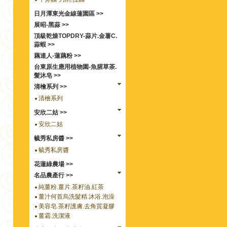
日月潭東光金線蓮園區 >>
展昭-黑蒜 >>
頂級乾燥TOPDRY-蒜片.金薯C.
蒜蝦 >>
藕達人-蓮藕粉 >>
台東原生應用植物園-魚腥草茶.
髮沐皂 >>
清檜系列 >>
清檜系列
安欣二姑 >>
安欣二姑
毓秀私房醬 >>
毓秀私房醬
花蓮綠農場 >>
名品農產行 >>
純薑粉.薑片.茶籽油.紅茶
薑汁何首烏洗髮精.沐浴.泡澡
美容皂.茶籽護膚.去角質凝膠
薑霜.洗潔液