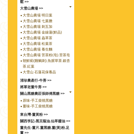
鬆 >>
大雪山農場 >>
大雪山農場 明日葉
大雪山農場 七葉膽
大雪山農場 刺五加
大雪山農場 金線蓮(鮮品)
大雪山農場 蟲草茶
大雪山農場 松葉茶
大雪山農場 養生麵
大雪山農場 苦茶粉(皂).苦茶皂
朝鮮薊(雞鵤刺).魚腥草茶.銀杏
茶.紅葉
大雪山 石蓮花保養品
清珍農產行-牛蒡 >>
將軍老董牛蒡 >>
關山黑糖農莊張師傅黑糖 >>
原味-手工柴燒黑糖
薑味-手工柴燒黑糖
東台灣-薑黃粉 >>
關西李記-黑豆蔭油.仙草醬油 >>
薑先生-薑片.薑黑糖.薑(黃)粉.足
薑 >>