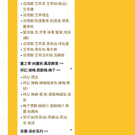
花壇郷 艾草茶.艾草粉(食品).
艾草醬
花壇鄉 艾草禮盒
花壇鄉 防護薰香.防護液.環香.
薰香粉
髮沐臉.皂.牙膏.保養.髮液.泡澡
(腳)
花壇鄉 艾草霜.香氛油.淨化露
艾草枕.香拓包.養生棒
花壇鄉 艾草洗衣精.洗碗精
薑之軍-純薑粉.鳳梨酵素 >>
祥記 煉梅.紫蘇梅.梅子 >>
祥記 禮盒
祥記 煉梅.煉梅隨身包.煉梅(膏
狀)
祥記 梅糖-硬,軟.紫蘇梅罐裝.袋
裝
梅子漿醋.楊桃汁.紫蘇梅汁.果
醬.桂圓肉
茶仔油(苦茶油).黑麻油.茶油
皂.食譜
茶寶-茶籽系列 >>