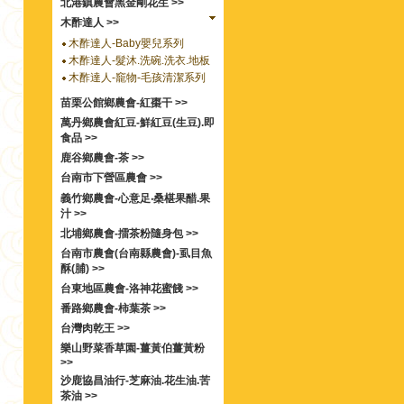
北港鎮農會黑金剛花生 >>
木酢達人 >>
木酢達人-Baby嬰兒系列
木酢達人-髮沐.洗碗.洗衣.地板
木酢達人-竉物-毛孩清潔系列
苗栗公館鄉農會-紅棗干 >>
萬丹鄉農會紅豆-鮮紅豆(生豆).即
食品 >>
鹿谷鄉農會-茶 >>
台南市下營區農會 >>
義竹鄉農會-心意足‧桑椹果醋.果
汁 >>
北埔鄉農會-擂茶粉隨身包 >>
台南市農會(台南縣農會)-虱目魚
酥(脯) >>
台東地區農會-洛神花蜜餞 >>
番路鄉農會-柿葉茶 >>
台灣肉乾王 >>
樂山野菜香草園-薑黃伯薑黃粉
>>
沙鹿協昌油行-芝麻油.花生油.苦
茶油 >>