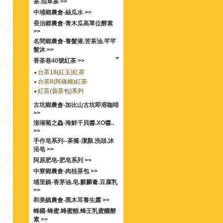
茶.仙草茶 >>
中埔鄉農會-絲瓜水 >>
長治郷農會-青木瓜高單位酵素
>>
名間鄉農會-養髮液.苦茶油.芊芊
髮沐 >>
香茶巷40號紅茶 >>
台茶18(紅玉)紅茶
台茶8(阿薩姆)紅茶
紅茶(袋茶包)系列
古坑鄉農會-加比山古坑即溶咖啡
>>
澎湖菊之鱻-海鮮干貝醬.XO醬..
>>
手作皂系列--茶箍-潔顏.洗頭.沐
浴皂 >>
阿原肥皂-肥皂系列 >>
中寮鄉農會-肉桂茶包 >>
埔里鎮-香茅油.皂.麒麟膏.豆腐乳
>>
和美鎮農會-黑木耳養生露 >>
蜂國-蜂蜜.蜂蜜醋.蜂王乳蜜釀酵
素 >>