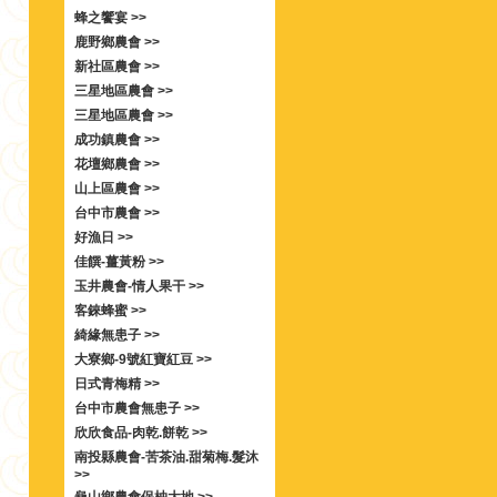
蜂之饗宴 >>
鹿野鄉農會 >>
新社區農會 >>
三星地區農會 >>
三星地區農會 >>
成功鎮農會 >>
花壇鄉農會 >>
山上區農會 >>
台中市農會 >>
好漁日 >>
佳饌-薑黃粉 >>
玉井農會-情人果干 >>
客錸蜂蜜 >>
綺緣無患子 >>
大寮鄉-9號紅寶紅豆 >>
日式青梅精 >>
台中市農會無患子 >>
欣欣食品-肉乾.餅乾 >>
南投縣農會-苦茶油.甜菊梅.髮沐
>>