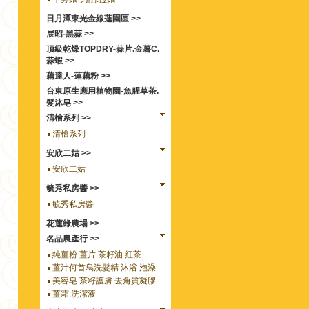
日月潭東光金線蓮園區 >>
展昭-黑蒜 >>
頂級乾燥TOPDRY-蒜片.金薯C.
蒜蝦 >>
藕達人-蓮藕粉 >>
台東原生應用植物園-魚腥草茶.
髮沐皂 >>
清檜系列 >>
清檜系列
安欣二姑 >>
安欣二姑
毓秀私房醬 >>
毓秀私房醬
花蓮綠農場 >>
名品農產行 >>
純薑粉.薑片.茶籽油.紅茶
薑汁何首烏洗髮精.沐浴.泡澡
美容皂.茶籽護膚.去角質凝膠
薑霜.洗潔液