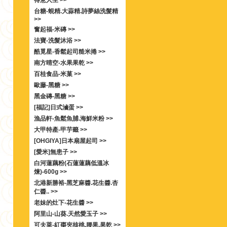
得意人生 >>
台糖-蜆精.大蒜精.詩夢絲洗髮精
>>
奮起福-米磚 >>
法寶-洗髮沐浴 >>
酷覓星-香鬆起司糙米捲 >>
南方晴空-水果果乾 >>
百桂食品-米菓 >>
歐藤-黑糖 >>
黑金磚-黑糖 >>
[福記]日式滷蛋 >>
漁品軒-魚鬆魚脯.海鮮米粉 >>
大甲特產-甲芋籤 >>
[OHGIYA]日本扇屋起司 >>
[愛米]無患子 >>
白河蓮藕粉(石蓮蓮藕低溫冰
煉)-600g >>
北港新勝裕-黑芝麻醬.花生醬.杏
仁醬.. >>
老妹的灶下-花生醬 >>
阿里山-山葵.天然愛玉子 >>
可夫萊-紅棗夾核桃.腰果.果乾 >>