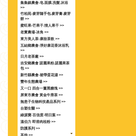
集集鎮農會-皂.面膜.洗髮.沐浴
>>
竹柏苑-麥芽隨手包.麥芽膏.麥芽
餅 >>
蜜旺果-芒果干.情人果干 >>
老實農場-冰角 >>
東方美人茶-康妝茶飲 >>
五結鄉農會-淨好康花香沐浴乳
>>
日月老茶廠 >>
吉安鄉農會 諾麗果粉.諾麗果茶
包 >>
新竹縣農會-裙帶蛋花湯 >>
豐年生態農場 >>
又一口 四合一薑黑糖塊 >>
屏東市農會 黃金牛蒡茶 >>
無患子生物科技產品系列 >>
台塑生醫 >>
綠源寶-百信度-明日葉 >>
溫伯力 即溶肉桂粉 >>
防護系列 >>
其他 >>