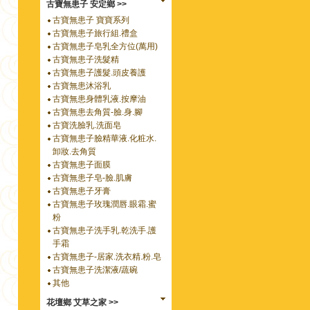
古寶無患子 安定鄉 >>
古寶無患子 寶寶系列
古寶無患子旅行組.禮盒
古寶無患子皂乳全方位(萬用)
古寶無患子洗髮精
古寶無患子護髮.頭皮養護
古寶無患沐浴乳
古寶無患身體乳液.按摩油
古寶無患去角質-臉.身.腳
古寶洗臉乳.洗面皂
古寶無患子臉精華液.化粧水.
卸妝.去角質
古寶無患子面膜
古寶無患子皂-臉.肌膚
古寶無患子牙膏
古寶無患子玫瑰潤唇.眼霜.蜜
粉
古寶無患子洗手乳.乾洗手.護
手霜
古寶無患子-居家.洗衣精.粉.皂
古寶無患子洗潔液/蔬碗
其他
花壇鄉 艾草之家 >>