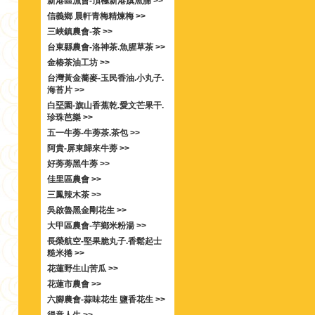
新港區漁會-頂極新港旗魚脯 >>
信義鄉 晨軒青梅精煉梅 >>
三峽鎮農會-茶 >>
台東縣農會-洛神茶.魚腥草茶 >>
金椿茶油工坊 >>
台灣黃金蕎麥-玉民香油.小丸子.
海苔片 >>
白堊園-旗山香蕉乾.愛文芒果干.
珍珠芭樂 >>
五一牛蒡-牛蒡茶.茶包 >>
阿貴-屏東歸來牛蒡 >>
好蒡蒡黑牛蒡 >>
佳里區農會 >>
三鳳辣木茶 >>
吳啟魯黑金剛花生 >>
大甲區農會-芋鄉米粉湯 >>
長榮航空-堅果脆丸子.香鬆起士
糙米捲 >>
花蓮野生山苦瓜 >>
花蓮市農會 >>
六腳農會-蒜味花生 鹽香花生 >>