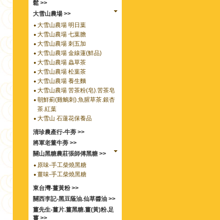
鬆 >>
大雪山農場 >>
大雪山農場 明日葉
大雪山農場 七葉膽
大雪山農場 刺五加
大雪山農場 金線蓮(鮮品)
大雪山農場 蟲草茶
大雪山農場 松葉茶
大雪山農場 養生麵
大雪山農場 苦茶粉(皂).苦茶皂
朝鮮薊(雞鵤刺).魚腥草茶.銀杏
茶.紅葉
大雪山 石蓮花保養品
清珍農產行-牛蒡 >>
將軍老董牛蒡 >>
關山黑糖農莊張師傅黑糖 >>
原味-手工柴燒黑糖
薑味-手工柴燒黑糖
東台灣-薑黃粉 >>
關西李記-黑豆蔭油.仙草醬油 >>
薑先生-薑片.薑黑糖.薑(黃)粉.足
薑 >>