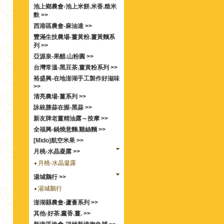
池上鄉農會-池上米餅.米香.糙米
麩 >>
西港區農會-麻油達 >>
豐滿生技農場-薑黃粉.薑黃麵系
列 >>
亞源泉-果醋.山粉圓 >>
台灣常溫-黑豆茶.薑黃粉系列 >>
裕盛興-在地澎湖手工製作好滋味
>>
清亮農場-薑系列 >>
詠統勝蒜在握-黑蒜 >>
新友牌老薑精油露～按摩 >>
全福興-鍋燒意麵.雞絲麵 >>
[Mido]航空米果 >>
月桃-水晶凝露 >>
月桃-水晶凝露
湯城鵝行 >>
湯城鵝行
澎湖縣農會-蘆薈系列 >>
其他-好茶.薰香.薑. >>