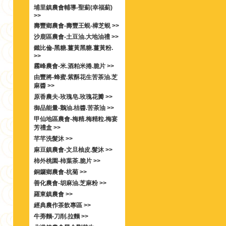
埔里鎮農會輔導-聖薊(幸福薊)
>>
壽豐鄉農會-壽豐王蜆-樟芝蜆 >>
沙鹿區農會-土豆油.大地油禮 >>
鐵比倫-黑糖.薑黃黑糖.薑黃粉.
>>
霧峰農會-米.酒粕米捲.脆片 >>
由豐將-蜂蜜.紫酥花生苦茶油.芝
麻醬 >>
原香農夫-玫瑰皂.玫瑰花瓣 >>
御品能量-鵝油.桔醬.苦茶油 >>
甲仙地區農會-梅精.梅精粒.梅宴
芳禮盒 >>
芊芊洗髮沐 >>
麻豆鎮農會-文旦柚皮.髮沐 >>
柿外桃園-柿葉茶.脆片 >>
銅鑼鄉農會-杭菊 >>
善化農會-胡麻油.芝麻粉 >>
羅東鎮農會 >>
經典農作茶飲專區 >>
牛蒡麵-刀削.拉麵 >>