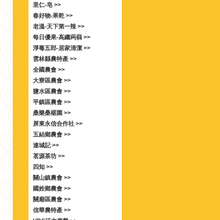
里仁-皂 >>
春好物-果乾 >>
老溫-天下第一辣 >>
每日優果-高纖蒟蒻 >>
淨毒五郎-居家清潔 >>
雲林縣農特產 >>
全國農會 >>
大寮區農會 >>
鹽水區農會 >>
平鎮區農會 >>
桑樂桑椹園 >>
屏東永信合作社 >>
五結鄉農會 >>
連城記 >>
茗源茶坊 >>
四知 >>
關山鎮農會 >>
國姓鄉農會 >>
關廟區農會 >>
信華農特產 >>