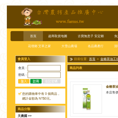
首頁
超商取貨地圖
古寶無患子 安定鄉
魚
花壇鄉 艾草之家
大雪山農場
名品農產行
清
會員登入
目前位置:
首頁
>
金椿茶油工
會員：
商品列表
密碼：
金椿茶油
本店售
您的購物車中有 0 個商品，
總計金額為 NT$0元。
商品分類
天農國 >>