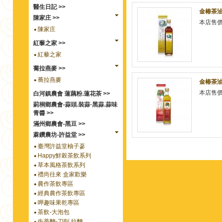
醫生日記 >>
金椿茶油
陳家庄 >>
本店售
陳家庄
紅藜之家 >>
紅藜之家
蕎拉燕麥 >>
蕎拉燕麥
金椿茶油
本店售
白河鎮農會 蓮藕粉.蓮花茶 >>
莿桐鄉農會-蒜頭.裝蒜·黑蒜.蒜味
青醬 >>
滿州鄉農會-黑豆 >>
蔴鑽農坊-許益堂 >>
臺灣許益堂柚子蔘
Happy鮮榖茶飲系列
草本風格茶飲系列
禮尚往來 盒家歡樂
農作茶飲專區
經典農作茶飲專區
呷趣味果乾專區
茶飲-大泡包
牛蒡麵-刀削.拉麵