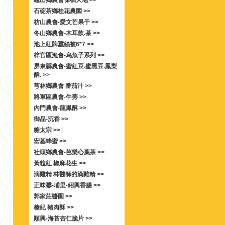
龜山鄉農會保柚大地 >>
石碇茶鄉桂花農園 >>
枋山農會-愛文芒果干 >>
冬山鄉農會-木耳飲.茶 >>
池上紅牌蠶絲被6*7 >>
梓官區漁會-烏魚子系列 >>
屏東縣農會-蜜紅豆.蜜黑豆.鳯梨
酥. >>
芎林鄉農會 番茄汁 >>
將軍區農會-牛蒡 >>
內門農會-龍鳯酥 >>
御品-沉香 >>
糖太宗 >>
宏基蜂蜜 >>
社頭鄉農會-芭樂心葉茶 >>
黃粒紅 椒麻花生 >>
滴雞精 林醫師的滴雞精 >>
正味馨-埔里-紹興香腸 >>
郭家莊醬園 >>
榛紀 豬肉酥 >>
順興-海苔杏仁脆片 >>