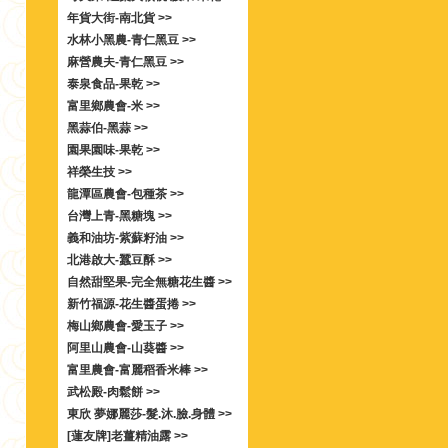
年貨大街-南北貨 >>
水林小黑農-青仁黑豆 >>
麻營農夫-青仁黑豆 >>
泰泉食品-果乾 >>
富里鄉農會-米 >>
黑蒜伯-黑蒜 >>
園果園味-果乾 >>
祥榮生技 >>
龍潭區農會-包種茶 >>
台灣上青-黑糖塊 >>
義和油坊-紫蘇籽油 >>
北港啟大-蠶豆酥 >>
自然甜堅果-完全無糖花生醬 >>
新竹福源-花生醬蛋捲 >>
梅山鄉農會-愛玉子 >>
阿里山農會-山葵醬 >>
富里農會-富麗稻香米棒 >>
武松殿-肉鬆餅 >>
東欣 夢娜麗莎-髮.沐.臉.身體 >>
[蓮友牌]老薑精油露 >>