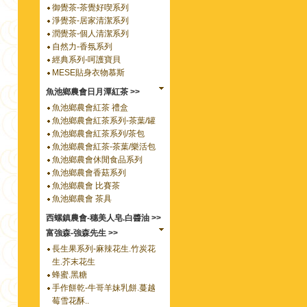
御覺茶-茶覺好喫系列
淨覺茶-居家清潔系列
潤覺茶-個人清潔系列
自然力-香氛系列
經典系列-呵護寶貝
MESE貼身衣物慕斯
魚池鄉農會日月潭紅茶 >>
魚池鄉農會紅茶 禮盒
魚池鄉農會紅茶系列-茶葉/罐
魚池鄉農會紅茶系列/茶包
魚池鄉農會紅茶-茶葉/樂活包
魚池鄉農會休閒食品系列
魚池鄉農會香菇系列
魚池鄉農會 比賽茶
魚池鄉農會 茶具
西螺鎮農會-穗美人皂.白醬油 >>
富強森-強森先生 >>
長生果系列-麻辣花生.竹炭花
生.芥末花生
蜂蜜.黑糖
手作餅乾-牛哥羊妹乳餅.蔓越
莓雪花酥..