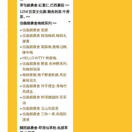
草屯鎮農會-紅薏仁.巴西蘑菇 >>
125K百茶文化園-雞角刺茶.牛蒡
茶.. >>
信義鄉農會梅精系列 >>
信義鄉農會 面膜
信義鄉農會 精強梅精.梅精丸
膠囊
信義鄉農會 紫蘇梅.脆梅.Q梅.
陳年梅
HELLO KITTY 蜂蜜梅..
信義鄉農會 酵素.有神酵系列.
烏梅精強湯
梅精硬糖.梅子酵素軟糖.馬告
麻辣花生
信義鄉農會 伴手禮盒-青梅竹
馬禮盒..
信義鄉農會 料理總舖師.苦茶
油
信義鄉農會 玉山烏龍茶
信義鄉農會 三秋一果.烏嘎防
護液
關西鎮農會-即溶仙草粉.魚腥草