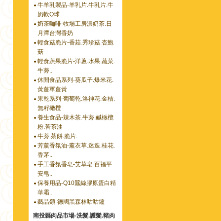
牛羊乳製品-羊乳片.牛乳片.牛
奶軟Q球
奶茶咖啡-牧場工房濃奶茶.日
月潭台灣香奶
輕食菇脆片-香菇.秀珍菇.杏鮑
菇
輕食蔬果脆片-洋蔥.水果.蔬菜.
牛蒡..
休閒食品系列-葵瓜子.爆米花.
黃薑軍薑黃
果乾系列-葡萄乾.洛神花.金桔.
無籽橄欖
養生食品-辣木茶.牛蒡.鹹橄欖
粉.苦茶油
牛蒡.茶餅.脆片.
芳薰香氛油-薰衣草.迷迭.桂花.
香茅..
手工香氛香皂-艾草皂.百福平
安皂..
保養用品-Q10蠶絲膠原蛋白精
華霜..
藝品類-德國黑森林咕咕鐘
南投縣肉品市場-洗髮.護髮.豬肉