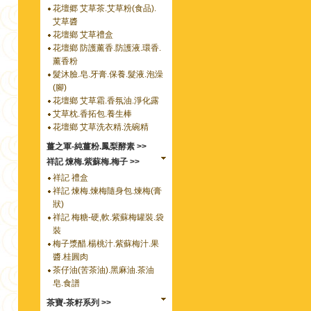
花壇郷 艾草茶.艾草粉(食品).
艾草醬
花壇鄉 艾草禮盒
花壇鄉 防護薰香.防護液.環香.
薰香粉
髮沐臉.皂.牙膏.保養.髮液.泡澡
(腳)
花壇鄉 艾草霜.香氛油.淨化露
艾草枕.香拓包.養生棒
花壇鄉 艾草洗衣精.洗碗精
薑之軍-純薑粉.鳳梨酵素 >>
祥記 煉梅.紫蘇梅.梅子 >>
祥記 禮盒
祥記 煉梅.煉梅隨身包.煉梅(膏
狀)
祥記 梅糖-硬,軟.紫蘇梅罐裝.袋
裝
梅子漿醋.楊桃汁.紫蘇梅汁.果
醬.桂圓肉
茶仔油(苦茶油).黑麻油.茶油
皂.食譜
茶寶-茶籽系列 >>