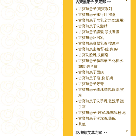
古寶無患子 安定鄉 >>
古寶無患子 寶寶系列
古寶無患子旅行組.禮盒
古寶無患子皂乳全方位(萬用)
古寶無患子洗髮精
古寶無患子護髮.頭皮養護
古寶無患沐浴乳
古寶無患身體乳液.按摩油
古寶無患去角質-臉.身.腳
古寶洗臉乳.洗面皂
古寶無患子臉精華液.化粧水.
卸妝.去角質
古寶無患子面膜
古寶無患子皂-臉.肌膚
古寶無患子牙膏
古寶無患子玫瑰潤唇.眼霜.蜜
粉
古寶無患子洗手乳.乾洗手.護
手霜
古寶無患子-居家.洗衣精.粉.皂
古寶無患子洗潔液/蔬碗
其他
花壇鄉 艾草之家 >>