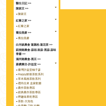
醫生日記 >>
陳家庄 >>
陳家庄
紅藜之家 >>
紅藜之家
蕎拉燕麥 >>
蕎拉燕麥
白河鎮農會 蓮藕粉.蓮花茶 >>
莿桐鄉農會-蒜頭.裝蒜·黑蒜.蒜味
青醬 >>
滿州鄉農會-黑豆 >>
蔴鑽農坊-許益堂 >>
臺灣許益堂柚子蔘
Happy鮮榖茶飲系列
草本風格茶飲系列
禮尚往來 盒家歡樂
農作茶飲專區
經典農作茶飲專區
呷趣味果乾專區
茶飲-大泡包
牛蒡麵-刀削.拉麵