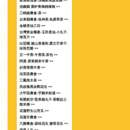
新港區漁會-頂極新港旗魚脯 >>
信義鄉 晨軒青梅精煉梅 >>
三峽鎮農會-茶 >>
台東縣農會-洛神茶.魚腥草茶 >>
金椿茶油工坊 >>
台灣黃金蕎麥-玉民香油.小丸子.
海苔片 >>
白堊園-旗山香蕉乾.愛文芒果干.
珍珠芭樂 >>
五一牛蒡-牛蒡茶.茶包 >>
阿貴-屏東歸來牛蒡 >>
好蒡蒡黑牛蒡 >>
佳里區農會 >>
三鳳辣木茶 >>
吳啟魯黑金剛花生 >>
大甲區農會-芋鄉米粉湯 >>
長榮航空-堅果脆丸子.香鬆起士
糙米捲 >>
花蓮野生山苦瓜 >>
花蓮市農會 >>
六腳農會-蒜味花生 鹽香花生 >>