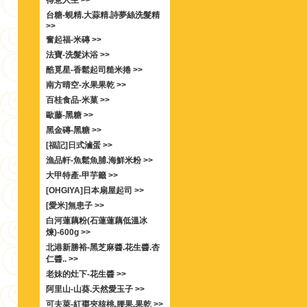
得意人生 >>
台糖-蜆精.大蒜精.詩夢絲洗髮精
>>
奮起福-米磚 >>
法寶-洗髮沐浴 >>
酷覓星-香鬆起司糙米捲 >>
南方晴空-水果果乾 >>
百桂食品-米菓 >>
歐藤-黑糖 >>
黑金磚-黑糖 >>
[福記]日式滷蛋 >>
漁品軒-魚鬆魚脯.海鮮米粉 >>
大甲特產-甲芋籤 >>
[OHGIYA]日本扇屋起司 >>
[愛米]無患子 >>
白河蓮藕粉(石蓮蓮藕低溫冰
煉)-600g >>
北港新勝裕-黑芝麻醬.花生醬.杏
仁醬.. >>
老妹的灶下-花生醬 >>
阿里山-山葵.天然愛玉子 >>
可夫萊-紅棗夾核桃.腰果.果乾 >>