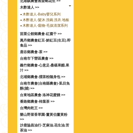
北港鎮農會黑金剛花生 >>
木酢達人 >>
木酢達人-Baby嬰兒系列
木酢達人-髮沐.洗碗.洗衣.地板
木酢達人-竉物-毛孩清潔系列
苗栗公館鄉農會-紅棗干 >>
萬丹鄉農會紅豆-鮮紅豆(生豆).即
食品 >>
鹿谷鄉農會-茶 >>
台南市下營區農會 >>
義竹鄉農會-心意足‧桑椹果醋.果
汁 >>
北埔鄉農會-擂茶粉隨身包 >>
台南市農會(台南縣農會)-虱目魚
酥(脯) >>
台東地區農會-洛神花蜜餞 >>
番路鄉農會-柿葉茶 >>
台灣肉乾王 >>
樂山野菜香草園-薑黃伯薑黃粉
>>
沙鹿協昌油行-芝麻油.花生油.苦
茶油 >>