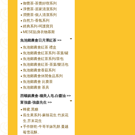
御覺茶-茶覺好喫系列
淨覺茶-居家清潔系列
潤覺茶-個人清潔系列
自然力-香氛系列
經典系列-呵護寶貝
MESE貼身衣物慕斯
魚池鄉農會日月潭紅茶 >>
魚池鄉農會紅茶 禮盒
魚池鄉農會紅茶系列-茶葉/罐
魚池鄉農會紅茶系列/茶包
魚池鄉農會紅茶-茶葉/樂活包
魚池鄉農會香菇系列
魚池鄉農會休閒食品系列
魚池鄉農會 比賽茶
魚池鄉農會 茶具
西螺鎮農會-穗美人皂.白醬油 >>
富強森-強森先生 >>
蜂蜜.黑糖
長生果系列-麻辣花生.竹炭花
生.芥末花生
手作餅乾-牛哥羊妹乳餅.蔓越
莓雪花酥..