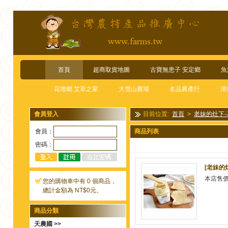
首頁
超商取貨地圖
古寶無患子 安定鄉
魚
花壇鄉 艾草之家
大雪山農場
名品農產行
清
會員登入
目前位置:
首頁
>
老妹的灶下-
會員：
商品列表
密碼：
[老妹的
本店售
您的購物車中有 0 個商品，
總計金額為 NT$0元。
商品分類
天農國 >>