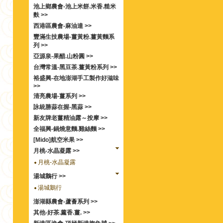
池上鄉農會-池上米餅.米香.糙米
麩 >>
西港區農會-麻油達 >>
豐滿生技農場-薑黃粉.薑黃麵系
列 >>
亞源泉-果醋.山粉圓 >>
台灣常溫-黑豆茶.薑黃粉系列 >>
裕盛興-在地澎湖手工製作好滋味
>>
清亮農場-薑系列 >>
詠統勝蒜在握-黑蒜 >>
新友牌老薑精油露～按摩 >>
全福興-鍋燒意麵.雞絲麵 >>
[Mido]航空米果 >>
月桃-水晶凝露 >>
月桃-水晶凝露
湯城鵝行 >>
湯城鵝行
澎湖縣農會-蘆薈系列 >>
其他-好茶.薰香.薑. >>