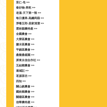
里仁-皂 >>
春好物-果乾 >>
老溫-天下第一辣 >>
每日優果-高纖蒟蒻 >>
淨毒五郎-居家清潔 >>
雲林縣農特產 >>
全國農會 >>
大寮區農會 >>
鹽水區農會 >>
平鎮區農會 >>
桑樂桑椹園 >>
屏東永信合作社 >>
五結鄉農會 >>
連城記 >>
茗源茶坊 >>
四知 >>
關山鎮農會 >>
國姓鄉農會 >>
關廟區農會 >>
信華農特產 >>