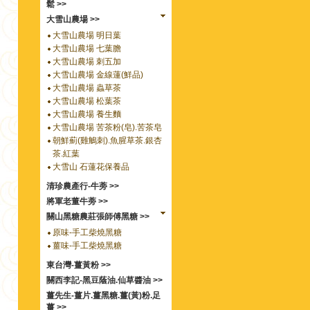
鬆 >>
大雪山農場 >>
大雪山農場 明日葉
大雪山農場 七葉膽
大雪山農場 刺五加
大雪山農場 金線蓮(鮮品)
大雪山農場 蟲草茶
大雪山農場 松葉茶
大雪山農場 養生麵
大雪山農場 苦茶粉(皂).苦茶皂
朝鮮薊(雞鵤刺).魚腥草茶.銀杏
茶.紅葉
大雪山 石蓮花保養品
清珍農產行-牛蒡 >>
將軍老董牛蒡 >>
關山黑糖農莊張師傅黑糖 >>
原味-手工柴燒黑糖
薑味-手工柴燒黑糖
東台灣-薑黃粉 >>
關西李記-黑豆蔭油.仙草醬油 >>
薑先生-薑片.薑黑糖.薑(黃)粉.足
薑 >>