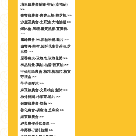
埔里鎮農會輔導-聖薊(幸福薊)
>>
壽豐鄉農會-壽豐王蜆-樟芝蜆 >>
沙鹿區農會-土豆油.大地油禮 >>
鐵比倫-黑糖.薑黃黑糖.薑黃粉.
>>
霧峰農會-米.酒粕米捲.脆片 >>
由豐將-蜂蜜.紫酥花生苦茶油.芝
麻醬 >>
原香農夫-玫瑰皂.玫瑰花瓣 >>
御品能量-鵝油.桔醬.苦茶油 >>
甲仙地區農會-梅精.梅精粒.梅宴
芳禮盒 >>
芊芊洗髮沐 >>
麻豆鎮農會-文旦柚皮.髮沐 >>
柿外桃園-柿葉茶.脆片 >>
銅鑼鄉農會-杭菊 >>
善化農會-胡麻油.芝麻粉 >>
羅東鎮農會 >>
經典農作茶飲專區 >>
牛蒡麵-刀削.拉麵 >>