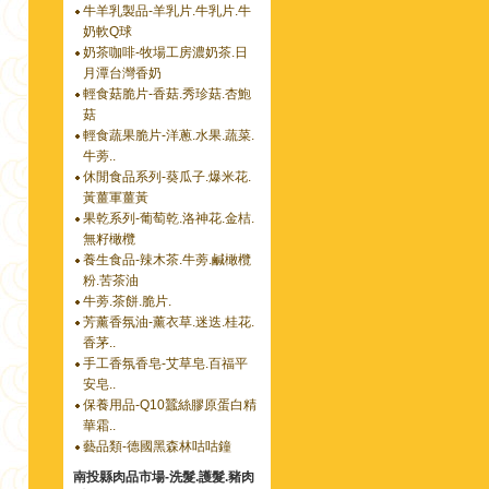
牛羊乳製品-羊乳片.牛乳片.牛
奶軟Q球
奶茶咖啡-牧場工房濃奶茶.日
月潭台灣香奶
輕食菇脆片-香菇.秀珍菇.杏鮑
菇
輕食蔬果脆片-洋蔥.水果.蔬菜.
牛蒡..
休閒食品系列-葵瓜子.爆米花.
黃薑軍薑黃
果乾系列-葡萄乾.洛神花.金桔.
無籽橄欖
養生食品-辣木茶.牛蒡.鹹橄欖
粉.苦茶油
牛蒡.茶餅.脆片.
芳薰香氛油-薰衣草.迷迭.桂花.
香茅..
手工香氛香皂-艾草皂.百福平
安皂..
保養用品-Q10蠶絲膠原蛋白精
華霜..
藝品類-德國黑森林咕咕鐘
南投縣肉品市場-洗髮.護髮.豬肉