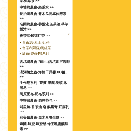
茶.仙草茶 >>
中埔鄉農會-絲瓜水 >>
長治郷農會-青木瓜高單位酵素
>>
名間鄉農會-養髮液.苦茶油.芊芊
髮沐 >>
香茶巷40號紅茶 >>
台茶18(紅玉)紅茶
台茶8(阿薩姆)紅茶
紅茶(袋茶包)系列
古坑鄉農會-加比山古坑即溶咖啡
>>
澎湖菊之鱻-海鮮干貝醬.XO醬..
>>
手作皂系列--茶箍-潔顏.洗頭.沐
浴皂 >>
阿原肥皂-肥皂系列 >>
中寮鄉農會-肉桂茶包 >>
埔里鎮-香茅油.皂.麒麟膏.豆腐乳
>>
和美鎮農會-黑木耳養生露 >>
蜂國-蜂蜜.蜂蜜醋.蜂王乳蜜釀酵
素 >>