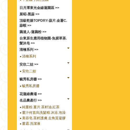
日月潭東光金線蓮園區 >>
展昭-黑蒜 >>
頂級乾燥TOPDRY-蒜片.金薯C.
蒜蝦 >>
藕達人-蓮藕粉 >>
台東原生應用植物園-魚腥草茶.
髮沐皂 >>
清檜系列 >>
清檜系列
安欣二姑 >>
安欣二姑
毓秀私房醬 >>
毓秀私房醬
花蓮綠農場 >>
名品農產行 >>
純薑粉.薑片.茶籽油.紅茶
薑汁何首烏洗髮精.沐浴.泡澡
美容皂.茶籽護膚.去角質凝膠
薑霜.洗潔液