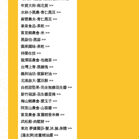
年貨大街-南北貨 >>
水林小黑農-青仁黑豆 >>
麻營農夫-青仁黑豆 >>
泰泉食品-果乾 >>
富里鄉農會-米 >>
黑蒜伯-黑蒜 >>
園果園味-果乾 >>
祥榮生技 >>
龍潭區農會-包種茶 >>
台灣上青-黑糖塊 >>
義和油坊-紫蘇籽油 >>
北港啟大-蠶豆酥 >>
自然甜堅果-完全無糖花生醬 >>
新竹福源-花生醬蛋捲 >>
梅山鄉農會-愛玉子 >>
阿里山農會-山葵醬 >>
富里農會-富麗稻香米棒 >>
武松殿-肉鬆餅 >>
東欣 夢娜麗莎-髮.沐.臉.身體 >>
[蓮友牌]老薑精油露 >>