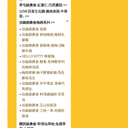
草屯鎮農會-紅薏仁.巴西蘑菇 >>
125K百茶文化園-雞角刺茶.牛蒡
茶.. >>
信義鄉農會梅精系列 >>
信義鄉農會 面膜
信義鄉農會 精強梅精.梅精丸
膠囊
信義鄉農會 紫蘇梅.脆梅.Q梅.
陳年梅
HELLO KITTY 蜂蜜梅..
信義鄉農會 酵素.有神酵系列.
烏梅精強湯
梅精硬糖.梅子酵素軟糖.馬告
麻辣花生
信義鄉農會 伴手禮盒-青梅竹
馬禮盒..
信義鄉農會 料理總舖師.苦茶
油
信義鄉農會 玉山烏龍茶
信義鄉農會 三秋一果.烏嘎防
護液
關西鎮農會-即溶仙草粉.魚腥草