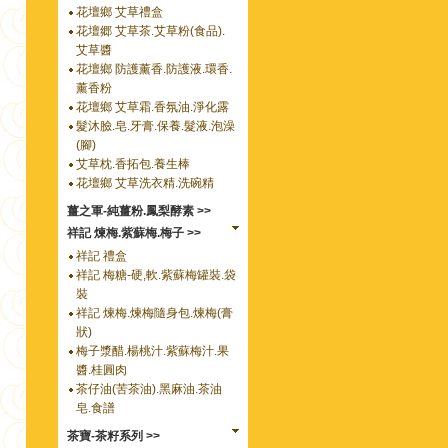
花壇鄉 艾草禮盒
花壇郷 艾草茶.艾草粉(食品).
艾草醬
花壇鄉 防護薰香.防護液.環香.
薰香粉
花壇鄉 艾草霜.香氛油.淨化露
髮沐臉.皂.牙膏.保養.髮液.泡澡
(腳)
艾草枕.香拓包.養生棒
花壇鄉 艾草洗衣精.洗碗精
薑之軍-純薑粉.鳳梨酵素 >>
祥記 煉梅.紫蘇梅.梅子 >>
祥記 禮盒
祥記 梅糖-硬,軟.紫蘇梅罐裝.袋
裝
祥記 煉梅.煉梅隨身包.煉梅(膏
狀)
梅子漿醋.楊桃汁.紫蘇梅汁.果
醬.桂圓肉
茶仔油(苦茶油).黑麻油.茶油
皂.食譜
茶寶-茶籽系列 >>