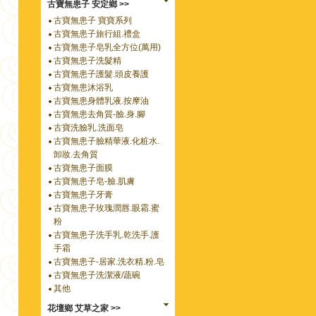
古寶無患子 安定鄉 >>
古寶無患子 寶寶系列
古寶無患子旅行組.禮盒
古寶無患子皂乳全方位(萬用)
古寶無患子洗髮精
古寶無患子護髮.頭皮養護
古寶無患沐浴乳
古寶無患身體乳液.按摩油
古寶無患去角質-臉.身.腳
古寶洗臉乳.洗面皂
古寶無患子臉精華液.化粧水.
卸妝.去角質
古寶無患子面膜
古寶無患子皂-臉.肌膚
古寶無患子牙膏
古寶無患子玫瑰潤唇.眼霜.蜜
粉
古寶無患子洗手乳.乾洗手.護
手霜
古寶無患子-居家.洗衣精.粉.皂
古寶無患子洗潔液/蔬碗
其他
花壇鄉 艾草之家 >>