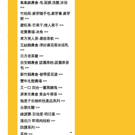
集集鎮農會-皂.面膜.洗髮.沐浴
>>
竹柏苑-麥芽隨手包.麥芽膏.麥芽
餅 >>
蜜旺果-芒果干.情人果干 >>
老實農場-冰角 >>
東方美人茶-康妝茶飲 >>
五結鄉農會-淨好康花香沐浴乳
>>
日月老茶廠 >>
吉安鄉農會 諾麗果粉.諾麗果茶
包 >>
新竹縣農會-裙帶蛋花湯 >>
豐年生態農場 >>
又一口 四合一薑黑糖塊 >>
屏東市農會 黃金牛蒡茶 >>
無患子生物科技產品系列 >>
台塑生醫 >>
綠源寶-百信度-明日葉 >>
溫伯力 即溶肉桂粉 >>
防護系列 >>
其他 >>