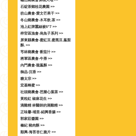
龜山鄉農會保柚大地 >>
石碇茶鄉桂花農園 >>
枋山農會-愛文芒果干 >>
冬山鄉農會-木耳飲.茶 >>
池上紅牌蠶絲被6*7 >>
梓官區漁會-烏魚子系列 >>
屏東縣農會-蜜紅豆.蜜黑豆.鳯梨
酥. >>
芎林鄉農會 番茄汁 >>
將軍區農會-牛蒡 >>
內門農會-龍鳯酥 >>
御品-沉香 >>
糖太宗 >>
宏基蜂蜜 >>
社頭鄉農會-芭樂心葉茶 >>
黃粒紅 椒麻花生 >>
滴雞精 林醫師的滴雞精 >>
正味馨-埔里-紹興香腸 >>
郭家莊醬園 >>
榛紀 豬肉酥 >>
順興-海苔杏仁脆片 >>