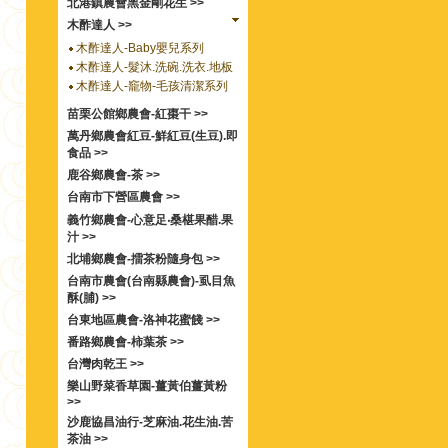
北港鎮農會黑金剛花生 >>
木酢達人 >>
木酢達人-Baby嬰兒系列
木酢達人-髮沐.洗碗.洗衣.地板
木酢達人-竉物-毛孩清潔系列
苗栗公館鄉農會-紅棗干 >>
萬丹鄉農會紅豆-鮮紅豆(生豆).即
食品 >>
鹿谷鄉農會-茶 >>
台南市下營區農會 >>
義竹鄉農會-心意足‧桑椹果醋.果
汁 >>
北埔鄉農會-擂茶粉隨身包 >>
台南市農會(台南縣農會)-虱目魚
酥(脯) >>
台東地區農會-洛神花蜜餞 >>
番路鄉農會-柿葉茶 >>
台灣肉乾王 >>
樂山野菜香草園-薑黃伯薑黃粉
>>
沙鹿協昌油行-芝麻油.花生油.苦
茶油 >>