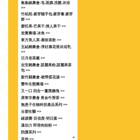
集集鎮農會-皂.面膜.洗髮.沐浴
>>
竹柏苑-麥芽隨手包.麥芽膏.麥芽
餅 >>
蜜旺果-芒果干.情人果干 >>
老實農場-冰角 >>
東方美人茶-康妝茶飲 >>
五結鄉農會-淨好康花香沐浴乳
>>
日月老茶廠 >>
吉安鄉農會 諾麗果粉.諾麗果茶
包 >>
新竹縣農會-裙帶蛋花湯 >>
豐年生態農場 >>
又一口 四合一薑黑糖塊 >>
屏東市農會 黃金牛蒡茶 >>
無患子生物科技產品系列 >>
台塑生醫 >>
綠源寶-百信度-明日葉 >>
溫伯力 即溶肉桂粉 >>
防護系列 >>
其他 >>