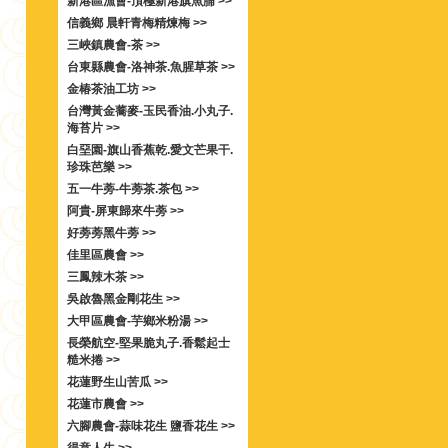
新港區漁會-頂極新港旗魚脯 >>
信義鄉 晨軒青梅精煉梅 >>
三峽鎮農會-茶 >>
台東縣農會-洛神茶.魚腥草茶 >>
金椿茶油工坊 >>
台灣黃金蕎麥-玉民香油.小丸子.
海苔片 >>
白堊園-旗山香蕉乾.愛文芒果干.
珍珠芭樂 >>
五一牛蒡-牛蒡茶.茶包 >>
阿貴-屏東歸來牛蒡 >>
好蒡蒡黑牛蒡 >>
佳里區農會 >>
三鳳辣木茶 >>
吳啟魯黑金剛花生 >>
大甲區農會-芋鄉米粉湯 >>
長榮航空-堅果脆丸子.香鬆起士
糙米捲 >>
花蓮野生山苦瓜 >>
花蓮市農會 >>
六腳農會-蒜味花生 鹽香花生 >>