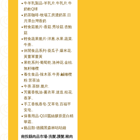
牛羊乳製品-羊乳片.牛乳片.牛
奶軟Q球
奶茶咖啡-牧場工房濃奶茶.日
月潭台灣香奶
輕食菇脆片-香菇.秀珍菇.杏鮑
菇
輕食蔬果脆片-洋蔥.水果.蔬菜.
牛蒡..
休閒食品系列-葵瓜子.爆米花.
黃薑軍薑黃
果乾系列-葡萄乾.洛神花.金桔.
無籽橄欖
養生食品-辣木茶.牛蒡.鹹橄欖
粉.苦茶油
牛蒡.茶餅.脆片.
芳薰香氛油-薰衣草.迷迭.桂花.
香茅..
手工香氛香皂-艾草皂.百福平
安皂..
保養用品-Q10蠶絲膠原蛋白精
華霜..
藝品類-德國黑森林咕咕鐘
南投縣肉品市場-洗髮.護髮.豬肉