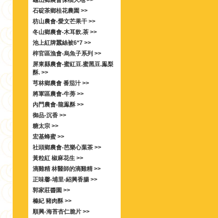
龜山鄉農會保柚大地 >>
石碇茶鄉桂花農園 >>
枋山農會-愛文芒果干 >>
冬山鄉農會-木耳飲.茶 >>
池上紅牌蠶絲被6*7 >>
梓官區漁會-烏魚子系列 >>
屏東縣農會-蜜紅豆.蜜黑豆.鳯梨
酥. >>
芎林鄉農會 番茄汁 >>
將軍區農會-牛蒡 >>
內門農會-龍鳯酥 >>
御品-沉香 >>
糖太宗 >>
宏基蜂蜜 >>
社頭鄉農會-芭樂心葉茶 >>
黃粒紅 椒麻花生 >>
滴雞精 林醫師的滴雞精 >>
正味馨-埔里-紹興香腸 >>
郭家莊醬園 >>
榛紀 豬肉酥 >>
順興-海苔杏仁脆片 >>