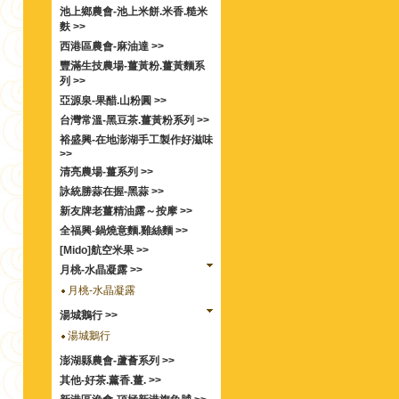
池上鄉農會-池上米餅.米香.糙米
麩 >>
西港區農會-麻油達 >>
豐滿生技農場-薑黃粉.薑黃麵系
列 >>
亞源泉-果醋.山粉圓 >>
台灣常溫-黑豆茶.薑黃粉系列 >>
裕盛興-在地澎湖手工製作好滋味
>>
清亮農場-薑系列 >>
詠統勝蒜在握-黑蒜 >>
新友牌老薑精油露～按摩 >>
全福興-鍋燒意麵.雞絲麵 >>
[Mido]航空米果 >>
月桃-水晶凝露 >>
月桃-水晶凝露
湯城鵝行 >>
湯城鵝行
澎湖縣農會-蘆薈系列 >>
其他-好茶.薰香.薑. >>