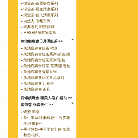
御覺茶-茶覺好喫系列
淨覺茶-居家清潔系列
潤覺茶-個人清潔系列
自然力-香氛系列
經典系列-呵護寶貝
MESE貼身衣物慕斯
魚池鄉農會日月潭紅茶 >>
魚池鄉農會紅茶 禮盒
魚池鄉農會紅茶系列-茶葉/罐
魚池鄉農會紅茶系列/茶包
魚池鄉農會紅茶-茶葉/樂活包
魚池鄉農會香菇系列
魚池鄉農會休閒食品系列
魚池鄉農會 比賽茶
魚池鄉農會 茶具
西螺鎮農會-穗美人皂.白醬油 >>
富強森-強森先生 >>
蜂蜜.黑糖
長生果系列-麻辣花生.竹炭花
生.芥末花生
手作餅乾-牛哥羊妹乳餅.蔓越
莓雪花酥..