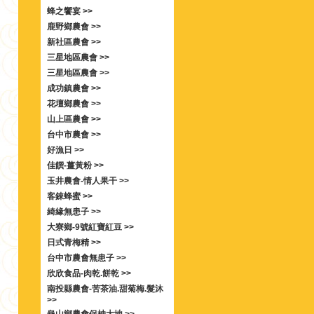
蜂之饗宴 >>
鹿野鄉農會 >>
新社區農會 >>
三星地區農會 >>
三星地區農會 >>
成功鎮農會 >>
花壇鄉農會 >>
山上區農會 >>
台中市農會 >>
好漁日 >>
佳饌-薑黃粉 >>
玉井農會-情人果干 >>
客錸蜂蜜 >>
綺緣無患子 >>
大寮鄉-9號紅寶紅豆 >>
日式青梅精 >>
台中市農會無患子 >>
欣欣食品-肉乾.餅乾 >>
南投縣農會-苦茶油.甜菊梅.髮沐
>>