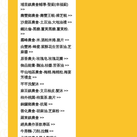
埔里鎮農會輔導-聖薊(幸福薊)
>>
壽豐鄉農會-壽豐王蜆-樟芝蜆 >>
沙鹿區農會-土豆油.大地油禮 >>
鐵比倫-黑糖.薑黃黑糖.薑黃粉.
>>
霧峰農會-米.酒粕米捲.脆片 >>
由豐將-蜂蜜.紫酥花生苦茶油.芝
麻醬 >>
原香農夫-玫瑰皂.玫瑰花瓣 >>
御品能量-鵝油.桔醬.苦茶油 >>
甲仙地區農會-梅精.梅精粒.梅宴
芳禮盒 >>
芊芊洗髮沐 >>
麻豆鎮農會-文旦柚皮.髮沐 >>
柿外桃園-柿葉茶.脆片 >>
銅鑼鄉農會-杭菊 >>
善化農會-胡麻油.芝麻粉 >>
羅東鎮農會 >>
經典農作茶飲專區 >>
牛蒡麵-刀削.拉麵 >>