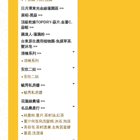
日月潭東光金線蓮園區 >>
展昭-黑蒜 >>
頂級乾燥TOPDRY-蒜片.金薯C.
蒜蝦 >>
藕達人-蓮藕粉 >>
台東原生應用植物園-魚腥草茶.
髮沐皂 >>
清檜系列 >>
清檜系列
安欣二姑 >>
安欣二姑
毓秀私房醬 >>
毓秀私房醬
花蓮綠農場 >>
名品農產行 >>
純薑粉.薑片.茶籽油.紅茶
薑汁何首烏洗髮精.沐浴.泡澡
美容皂.茶籽護膚.去角質凝膠
薑霜.洗潔液