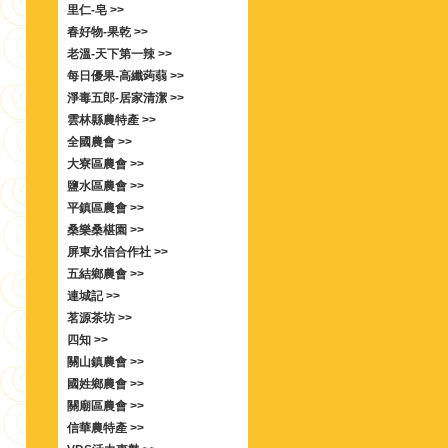
里仁-皂 >>
春好物-果乾 >>
老溫-天下第一辣 >>
每日優果-高纖蒟蒻 >>
淨毒五郎-居家清潔 >>
雲林縣農特產 >>
全國農會 >>
大寮區農會 >>
鹽水區農會 >>
平鎮區農會 >>
桑樂桑椹園 >>
屏東永信合作社 >>
五結鄉農會 >>
連城記 >>
茗源茶坊 >>
四知 >>
關山鎮農會 >>
國姓鄉農會 >>
關廟區農會 >>
信華農特產 >>