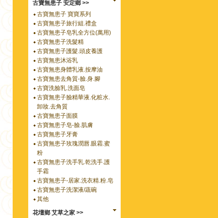
古寶無患子 安定鄉 >>
古寶無患子 寶寶系列
古寶無患子旅行組.禮盒
古寶無患子皂乳全方位(萬用)
古寶無患子洗髮精
古寶無患子護髮.頭皮養護
古寶無患沐浴乳
古寶無患身體乳液.按摩油
古寶無患去角質-臉.身.腳
古寶洗臉乳.洗面皂
古寶無患子臉精華液.化粧水.
卸妝.去角質
古寶無患子面膜
古寶無患子皂-臉.肌膚
古寶無患子牙膏
古寶無患子玫瑰潤唇.眼霜.蜜
粉
古寶無患子洗手乳.乾洗手.護
手霜
古寶無患子-居家.洗衣精.粉.皂
古寶無患子洗潔液/蔬碗
其他
花壇鄉 艾草之家 >>