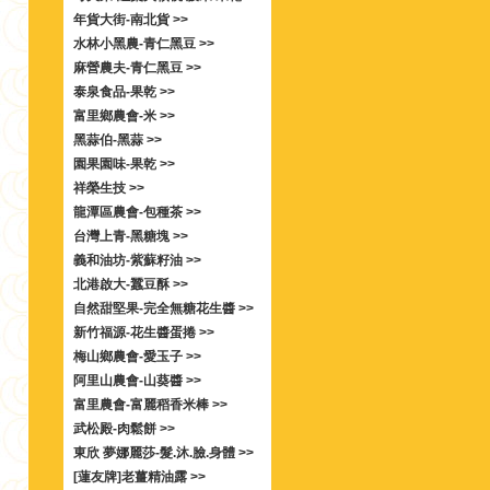
年貨大街-南北貨 >>
水林小黑農-青仁黑豆 >>
麻營農夫-青仁黑豆 >>
泰泉食品-果乾 >>
富里鄉農會-米 >>
黑蒜伯-黑蒜 >>
園果園味-果乾 >>
祥榮生技 >>
龍潭區農會-包種茶 >>
台灣上青-黑糖塊 >>
義和油坊-紫蘇籽油 >>
北港啟大-蠶豆酥 >>
自然甜堅果-完全無糖花生醬 >>
新竹福源-花生醬蛋捲 >>
梅山鄉農會-愛玉子 >>
阿里山農會-山葵醬 >>
富里農會-富麗稻香米棒 >>
武松殿-肉鬆餅 >>
東欣 夢娜麗莎-髮.沐.臉.身體 >>
[蓮友牌]老薑精油露 >>