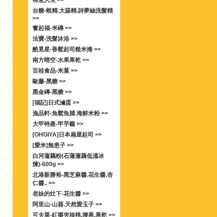
得意人生 >>
台糖-蜆精.大蒜精.詩夢絲洗髮精
>>
奮起福-米磚 >>
法寶-洗髮沐浴 >>
酷覓星-香鬆起司糙米捲 >>
南方晴空-水果果乾 >>
百桂食品-米菓 >>
歐藤-黑糖 >>
黑金磚-黑糖 >>
[福記]日式滷蛋 >>
漁品軒-魚鬆魚脯.海鮮米粉 >>
大甲特產-甲芋籤 >>
[OHGIYA]日本扇屋起司 >>
[愛米]無患子 >>
白河蓮藕粉(石蓮蓮藕低溫冰
煉)-600g >>
北港新勝裕-黑芝麻醬.花生醬.杏
仁醬.. >>
老妹的灶下-花生醬 >>
阿里山-山葵.天然愛玉子 >>
可夫萊-紅棗夾核桃.腰果.果乾 >>