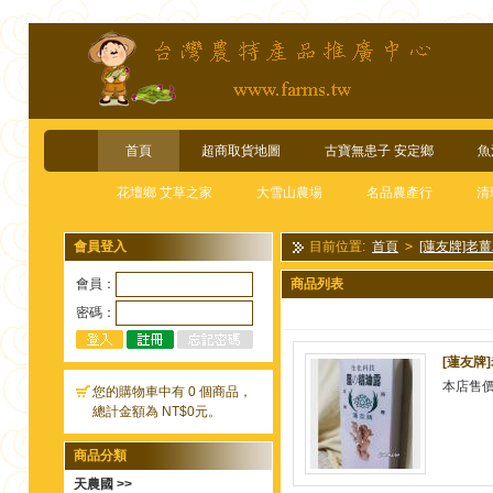
首頁
超商取貨地圖
古寶無患子 安定鄉
魚
花壇鄉 艾草之家
大雪山農場
名品農產行
清
會員登入
目前位置:
首頁
>
[蓮友牌]老
會員：
商品列表
密碼：
[蓮友牌]
本店售
您的購物車中有 0 個商品，
總計金額為 NT$0元。
商品分類
天農國 >>