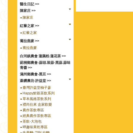
醫生日記 >>
陳家庄 >>
陳家庄
紅藜之家 >>
紅藜之家
蕎拉燕麥 >>
蕎拉燕麥
白河鎮農會 蓮藕粉.蓮花茶 >>
莿桐鄉農會-蒜頭.裝蒜·黑蒜.蒜味
青醬 >>
滿州鄉農會-黑豆 >>
蔴鑽農坊-許益堂 >>
臺灣許益堂柚子蔘
Happy鮮榖茶飲系列
草本風格茶飲系列
禮尚往來 盒家歡樂
農作茶飲專區
經典農作茶飲專區
茶飲-大泡包
呷趣味果乾專區
牛蒡麵-刀削.拉麵