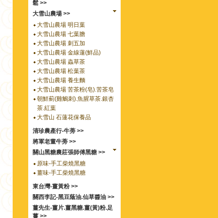
鬆 >>
大雪山農場 >>
大雪山農場 明日葉
大雪山農場 七葉膽
大雪山農場 刺五加
大雪山農場 金線蓮(鮮品)
大雪山農場 蟲草茶
大雪山農場 松葉茶
大雪山農場 養生麵
大雪山農場 苦茶粉(皂).苦茶皂
朝鮮薊(雞鵤刺).魚腥草茶.銀杏
茶.紅葉
大雪山 石蓮花保養品
清珍農產行-牛蒡 >>
將軍老董牛蒡 >>
關山黑糖農莊張師傅黑糖 >>
原味-手工柴燒黑糖
薑味-手工柴燒黑糖
東台灣-薑黃粉 >>
關西李記-黑豆蔭油.仙草醬油 >>
薑先生-薑片.薑黑糖.薑(黃)粉.足
薑 >>