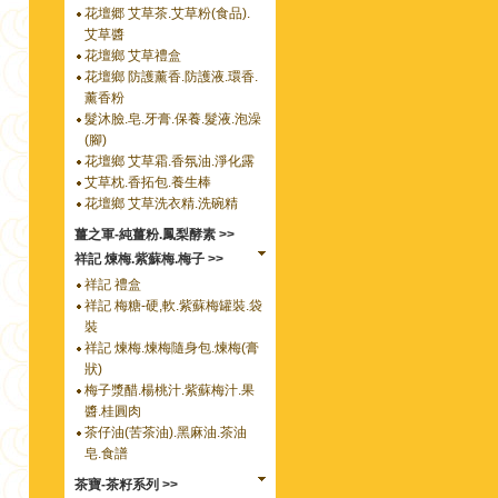
花壇郷 艾草茶.艾草粉(食品).
艾草醬
花壇鄉 艾草禮盒
花壇鄉 防護薰香.防護液.環香.
薰香粉
髮沐臉.皂.牙膏.保養.髮液.泡澡
(腳)
花壇鄉 艾草霜.香氛油.淨化露
艾草枕.香拓包.養生棒
花壇鄉 艾草洗衣精.洗碗精
薑之軍-純薑粉.鳳梨酵素 >>
祥記 煉梅.紫蘇梅.梅子 >>
祥記 禮盒
祥記 梅糖-硬,軟.紫蘇梅罐裝.袋
裝
祥記 煉梅.煉梅隨身包.煉梅(膏
狀)
梅子漿醋.楊桃汁.紫蘇梅汁.果
醬.桂圓肉
茶仔油(苦茶油).黑麻油.茶油
皂.食譜
茶寶-茶籽系列 >>