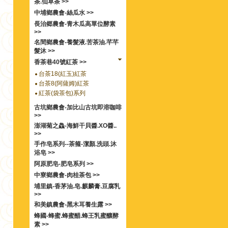
茶.仙草茶 >>
中埔鄉農會-絲瓜水 >>
長治郷農會-青木瓜高單位酵素
>>
名間鄉農會-養髮液.苦茶油.芊芊
髮沐 >>
香茶巷40號紅茶 >>
台茶18(紅玉)紅茶
台茶8(阿薩姆)紅茶
紅茶(袋茶包)系列
古坑鄉農會-加比山古坑即溶咖啡
>>
澎湖菊之鱻-海鮮干貝醬.XO醬..
>>
手作皂系列--茶箍-潔顏.洗頭.沐
浴皂 >>
阿原肥皂-肥皂系列 >>
中寮鄉農會-肉桂茶包 >>
埔里鎮-香茅油.皂.麒麟膏.豆腐乳
>>
和美鎮農會-黑木耳養生露 >>
蜂國-蜂蜜.蜂蜜醋.蜂王乳蜜釀酵
素 >>