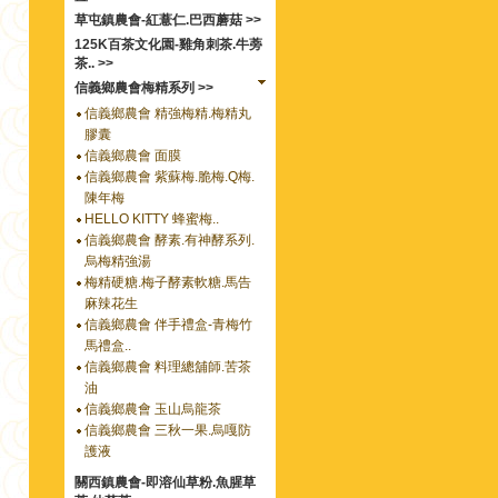
草屯鎮農會-紅薏仁.巴西蘑菇 >>
125K百茶文化園-雞角刺茶.牛蒡
茶.. >>
信義鄉農會梅精系列 >>
信義鄉農會 精強梅精.梅精丸
膠囊
信義鄉農會 面膜
信義鄉農會 紫蘇梅.脆梅.Q梅.
陳年梅
HELLO KITTY 蜂蜜梅..
信義鄉農會 酵素.有神酵系列.
烏梅精強湯
梅精硬糖.梅子酵素軟糖.馬告
麻辣花生
信義鄉農會 伴手禮盒-青梅竹
馬禮盒..
信義鄉農會 料理總舖師.苦茶
油
信義鄉農會 玉山烏龍茶
信義鄉農會 三秋一果.烏嘎防
護液
關西鎮農會-即溶仙草粉.魚腥草