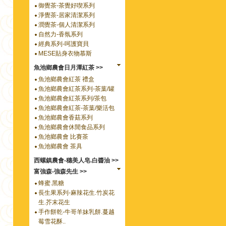
御覺茶-茶覺好喫系列
淨覺茶-居家清潔系列
潤覺茶-個人清潔系列
自然力-香氛系列
經典系列-呵護寶貝
MESE貼身衣物慕斯
魚池鄉農會日月潭紅茶 >>
魚池鄉農會紅茶 禮盒
魚池鄉農會紅茶系列-茶葉/罐
魚池鄉農會紅茶系列/茶包
魚池鄉農會紅茶-茶葉/樂活包
魚池鄉農會香菇系列
魚池鄉農會休閒食品系列
魚池鄉農會 比賽茶
魚池鄉農會 茶具
西螺鎮農會-穗美人皂.白醬油 >>
富強森-強森先生 >>
蜂蜜.黑糖
長生果系列-麻辣花生.竹炭花
生.芥末花生
手作餅乾-牛哥羊妹乳餅.蔓越
莓雪花酥..