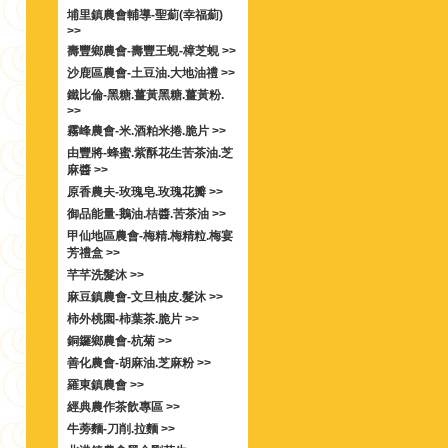
埔里鎮農會輔導-聖薊(幸福薊)
>>
壽豐鄉農會-壽豐王蜆-樟芝蜆 >>
沙鹿區農會-土豆油.大地油禮 >>
鐵比倫-黑糖.薑黃黑糖.薑黃粉.
>>
霧峰農會-米.酒粕米捲.脆片 >>
由豐將-蜂蜜.紫酥花生苦茶油.芝
麻醬 >>
原香農夫-玫瑰皂.玫瑰花瓣 >>
御品能量-鵝油.桔醬.苦茶油 >>
甲仙地區農會-梅精.梅精粒.梅宴
芳禮盒 >>
芊芊洗髮沐 >>
麻豆鎮農會-文旦柚皮.髮沐 >>
柿外桃園-柿葉茶.脆片 >>
銅鑼鄉農會-杭菊 >>
善化農會-胡麻油.芝麻粉 >>
羅東鎮農會 >>
經典農作茶飲專區 >>
牛蒡麵-刀削.拉麵 >>