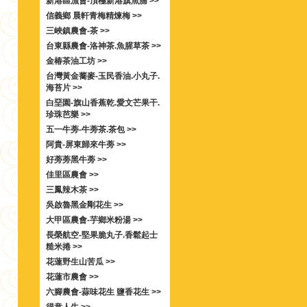
新港區漁會-頂極新港旗魚脯 >>
信義鄉 晨軒青梅精煉梅 >>
三峽鎮農會-茶 >>
台東縣農會-洛神茶.魚腥草茶 >>
金椿茶油工坊 >>
台灣黃金蕎麥-玉民香油.小丸子.
海苔片 >>
白堊園-旗山香蕉乾.愛文芒果干.
珍珠芭樂 >>
五一牛蒡-牛蒡茶.茶包 >>
阿貴-屏東歸來牛蒡 >>
好蒡蒡黑牛蒡 >>
佳里區農會 >>
三鳳辣木茶 >>
吳啟魯黑金剛花生 >>
大甲區農會-芋鄉米粉湯 >>
長榮航空-堅果脆丸子.香鬆起士
糙米捲 >>
花蓮野生山苦瓜 >>
花蓮市農會 >>
六腳農會-蒜味花生 鹽香花生 >>