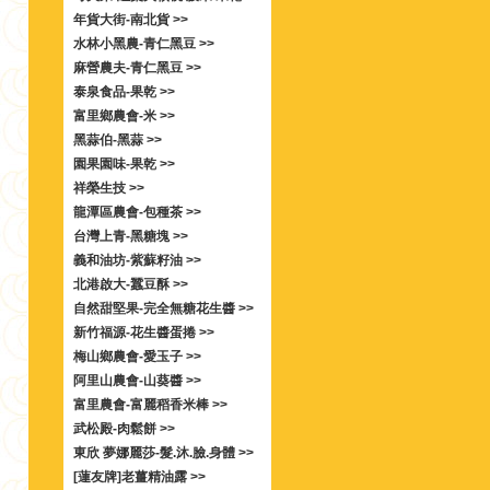
年貨大街-南北貨 >>
水林小黑農-青仁黑豆 >>
麻營農夫-青仁黑豆 >>
泰泉食品-果乾 >>
富里鄉農會-米 >>
黑蒜伯-黑蒜 >>
園果園味-果乾 >>
祥榮生技 >>
龍潭區農會-包種茶 >>
台灣上青-黑糖塊 >>
義和油坊-紫蘇籽油 >>
北港啟大-蠶豆酥 >>
自然甜堅果-完全無糖花生醬 >>
新竹福源-花生醬蛋捲 >>
梅山鄉農會-愛玉子 >>
阿里山農會-山葵醬 >>
富里農會-富麗稻香米棒 >>
武松殿-肉鬆餅 >>
東欣 夢娜麗莎-髮.沐.臉.身體 >>
[蓮友牌]老薑精油露 >>