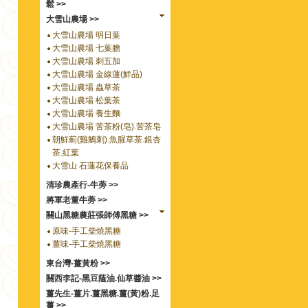
鬆 >>
大雪山農場 >>
大雪山農場 明日葉
大雪山農場 七葉膽
大雪山農場 刺五加
大雪山農場 金線蓮(鮮品)
大雪山農場 蟲草茶
大雪山農場 松葉茶
大雪山農場 養生麵
大雪山農場 苦茶粉(皂).苦茶皂
朝鮮薊(雞鵤刺).魚腥草茶.銀杏
茶.紅葉
大雪山 石蓮花保養品
清珍農產行-牛蒡 >>
將軍老董牛蒡 >>
關山黑糖農莊張師傅黑糖 >>
原味-手工柴燒黑糖
薑味-手工柴燒黑糖
東台灣-薑黃粉 >>
關西李記-黑豆蔭油.仙草醬油 >>
薑先生-薑片.薑黑糖.薑(黃)粉.足
薑 >>