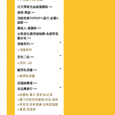
日月潭東光金線蓮園區 >>
展昭-黑蒜 >>
頂級乾燥TOPDRY-蒜片.金薯C.
蒜蝦 >>
藕達人-蓮藕粉 >>
台東原生應用植物園-魚腥草茶.
髮沐皂 >>
清檜系列 >>
清檜系列
安欣二姑 >>
安欣二姑
毓秀私房醬 >>
毓秀私房醬
花蓮綠農場 >>
名品農產行 >>
純薑粉.薑片.茶籽油.紅茶
薑汁何首烏洗髮精.沐浴.泡澡
美容皂.茶籽護膚.去角質凝膠
薑霜.洗潔液