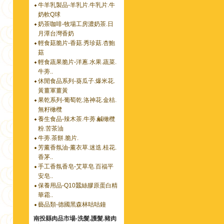
牛羊乳製品-羊乳片.牛乳片.牛
奶軟Q球
奶茶咖啡-牧場工房濃奶茶.日
月潭台灣香奶
輕食菇脆片-香菇.秀珍菇.杏鮑
菇
輕食蔬果脆片-洋蔥.水果.蔬菜.
牛蒡..
休閒食品系列-葵瓜子.爆米花.
黃薑軍薑黃
果乾系列-葡萄乾.洛神花.金桔.
無籽橄欖
養生食品-辣木茶.牛蒡.鹹橄欖
粉.苦茶油
牛蒡.茶餅.脆片.
芳薰香氛油-薰衣草.迷迭.桂花.
香茅..
手工香氛香皂-艾草皂.百福平
安皂..
保養用品-Q10蠶絲膠原蛋白精
華霜..
藝品類-德國黑森林咕咕鐘
南投縣肉品市場-洗髮.護髮.豬肉