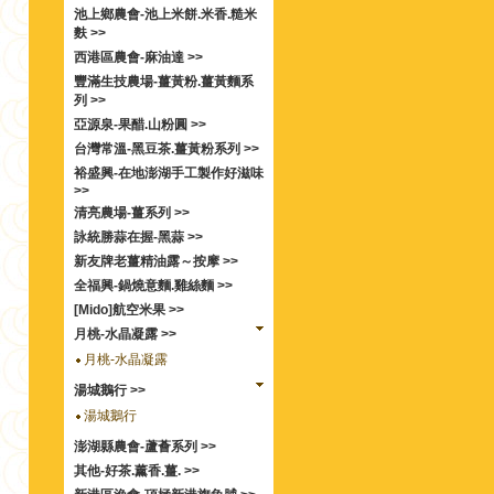
池上鄉農會-池上米餅.米香.糙米
麩 >>
西港區農會-麻油達 >>
豐滿生技農場-薑黃粉.薑黃麵系
列 >>
亞源泉-果醋.山粉圓 >>
台灣常溫-黑豆茶.薑黃粉系列 >>
裕盛興-在地澎湖手工製作好滋味
>>
清亮農場-薑系列 >>
詠統勝蒜在握-黑蒜 >>
新友牌老薑精油露～按摩 >>
全福興-鍋燒意麵.雞絲麵 >>
[Mido]航空米果 >>
月桃-水晶凝露 >>
月桃-水晶凝露
湯城鵝行 >>
湯城鵝行
澎湖縣農會-蘆薈系列 >>
其他-好茶.薰香.薑. >>