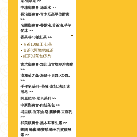
茶.仙草茶 >>
中埔鄉農會-絲瓜水 >>
長治郷農會-青木瓜高單位酵素
>>
名間鄉農會-養髮液.苦茶油.芊芊
髮沐 >>
香茶巷40號紅茶 >>
台茶18(紅玉)紅茶
台茶8(阿薩姆)紅茶
紅茶(袋茶包)系列
古坑鄉農會-加比山古坑即溶咖啡
>>
澎湖菊之鱻-海鮮干貝醬.XO醬..
>>
手作皂系列--茶箍-潔顏.洗頭.沐
浴皂 >>
阿原肥皂-肥皂系列 >>
中寮鄉農會-肉桂茶包 >>
埔里鎮-香茅油.皂.麒麟膏.豆腐乳
>>
和美鎮農會-黑木耳養生露 >>
蜂國-蜂蜜.蜂蜜醋.蜂王乳蜜釀酵
素 >>