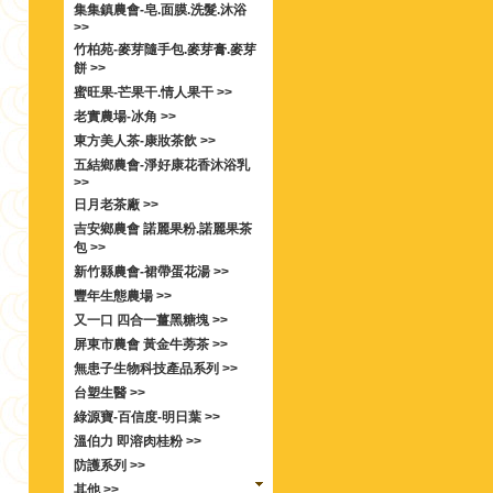
集集鎮農會-皂.面膜.洗髮.沐浴
>>
竹柏苑-麥芽隨手包.麥芽膏.麥芽
餅 >>
蜜旺果-芒果干.情人果干 >>
老實農場-冰角 >>
東方美人茶-康妝茶飲 >>
五結鄉農會-淨好康花香沐浴乳
>>
日月老茶廠 >>
吉安鄉農會 諾麗果粉.諾麗果茶
包 >>
新竹縣農會-裙帶蛋花湯 >>
豐年生態農場 >>
又一口 四合一薑黑糖塊 >>
屏東市農會 黃金牛蒡茶 >>
無患子生物科技產品系列 >>
台塑生醫 >>
綠源寶-百信度-明日葉 >>
溫伯力 即溶肉桂粉 >>
防護系列 >>
其他 >>