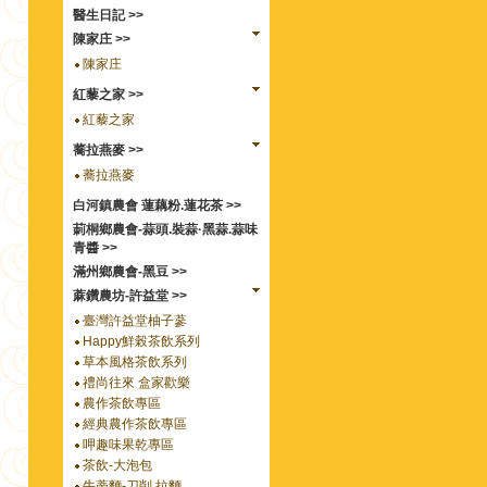
醫生日記 >>
陳家庄 >>
陳家庄
紅藜之家 >>
紅藜之家
蕎拉燕麥 >>
蕎拉燕麥
白河鎮農會 蓮藕粉.蓮花茶 >>
莿桐鄉農會-蒜頭.裝蒜·黑蒜.蒜味
青醬 >>
滿州鄉農會-黑豆 >>
蔴鑽農坊-許益堂 >>
臺灣許益堂柚子蔘
Happy鮮榖茶飲系列
草本風格茶飲系列
禮尚往來 盒家歡樂
農作茶飲專區
經典農作茶飲專區
呷趣味果乾專區
茶飲-大泡包
牛蒡麵-刀削.拉麵