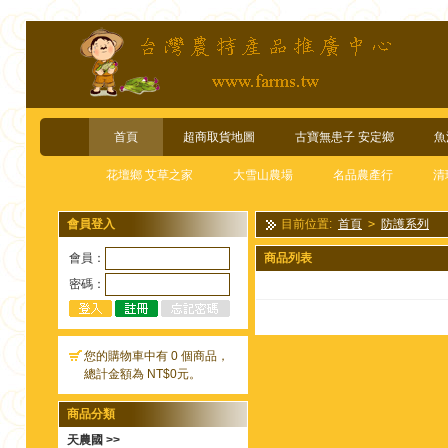
首頁
超商取貨地圖
古寶無患子 安定鄉
魚
花壇鄉 艾草之家
大雪山農場
名品農產行
清
會員登入
目前位置:
首頁
>
防護系列
會員：
商品列表
密碼：
您的購物車中有 0 個商品，
總計金額為 NT$0元。
商品分類
天農國 >>