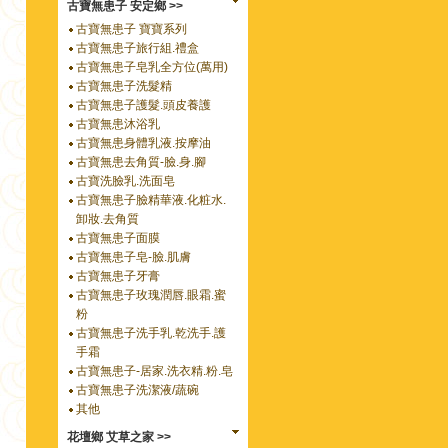
古寶無患子 安定鄉 >>
古寶無患子 寶寶系列
古寶無患子旅行組.禮盒
古寶無患子皂乳全方位(萬用)
古寶無患子洗髮精
古寶無患子護髮.頭皮養護
古寶無患沐浴乳
古寶無患身體乳液.按摩油
古寶無患去角質-臉.身.腳
古寶洗臉乳.洗面皂
古寶無患子臉精華液.化粧水.
卸妝.去角質
古寶無患子面膜
古寶無患子皂-臉.肌膚
古寶無患子牙膏
古寶無患子玫瑰潤唇.眼霜.蜜
粉
古寶無患子洗手乳.乾洗手.護
手霜
古寶無患子-居家.洗衣精.粉.皂
古寶無患子洗潔液/蔬碗
其他
花壇鄉 艾草之家 >>