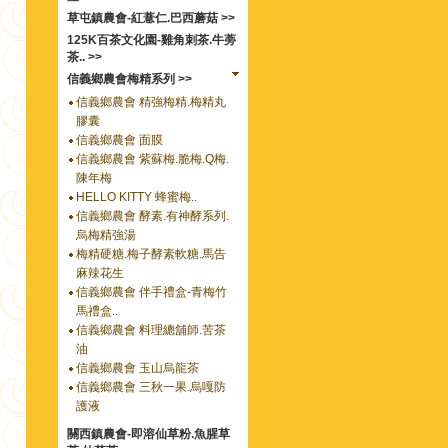
草屯鎮農會-紅薏仁.巴西蘑菇 >>
125K百茶文化園-雞角刺茶.牛蒡
茶.. >>
信義鄉農會梅精系列 >>
信義鄉農會 精強梅精.梅精丸
膠囊
信義鄉農會 面膜
信義鄉農會 紫蘇梅.脆梅.Q梅.
陳年梅
HELLO KITTY 蜂蜜梅..
信義鄉農會 酵素.有神酵系列.
烏梅精強湯
梅精硬糖.梅子酵素軟糖.馬告
麻辣花生
信義鄉農會 伴手禮盒-青梅竹
馬禮盒..
信義鄉農會 料理總舖師.苦茶
油
信義鄉農會 玉山烏龍茶
信義鄉農會 三秋一果.烏嘎防
護液
關西鎮農會-即溶仙草粉.魚腥草