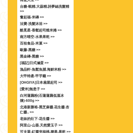
得意人生 >>
台糖-蜆精.大蒜精.詩夢絲洗髮精
>>
奮起福-米磚 >>
法寶-洗髮沐浴 >>
酷覓星-香鬆起司糙米捲 >>
南方晴空-水果果乾 >>
百桂食品-米菓 >>
歐藤-黑糖 >>
黑金磚-黑糖 >>
[福記]日式滷蛋 >>
漁品軒-魚鬆魚脯.海鮮米粉 >>
大甲特產-甲芋籤 >>
[OHGIYA]日本扇屋起司 >>
[愛米]無患子 >>
白河蓮藕粉(石蓮蓮藕低溫冰
煉)-600g >>
北港新勝裕-黑芝麻醬.花生醬.杏
仁醬.. >>
老妹的灶下-花生醬 >>
阿里山-山葵.天然愛玉子 >>
可夫萊-紅棗夾核桃.腰果.果乾 >>