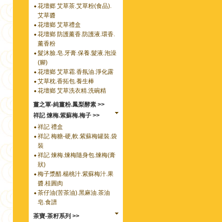
花壇郷 艾草茶.艾草粉(食品).
艾草醬
花壇鄉 艾草禮盒
花壇鄉 防護薰香.防護液.環香.
薰香粉
髮沐臉.皂.牙膏.保養.髮液.泡澡
(腳)
花壇鄉 艾草霜.香氛油.淨化露
艾草枕.香拓包.養生棒
花壇鄉 艾草洗衣精.洗碗精
薑之軍-純薑粉.鳳梨酵素 >>
祥記 煉梅.紫蘇梅.梅子 >>
祥記 禮盒
祥記 梅糖-硬,軟.紫蘇梅罐裝.袋
裝
祥記 煉梅.煉梅隨身包.煉梅(膏
狀)
梅子漿醋.楊桃汁.紫蘇梅汁.果
醬.桂圓肉
茶仔油(苦茶油).黑麻油.茶油
皂.食譜
茶寶-茶籽系列 >>