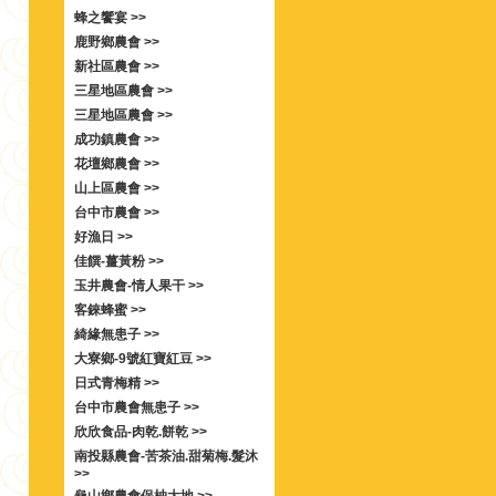
蜂之饗宴 >>
鹿野鄉農會 >>
新社區農會 >>
三星地區農會 >>
三星地區農會 >>
成功鎮農會 >>
花壇鄉農會 >>
山上區農會 >>
台中市農會 >>
好漁日 >>
佳饌-薑黃粉 >>
玉井農會-情人果干 >>
客錸蜂蜜 >>
綺緣無患子 >>
大寮鄉-9號紅寶紅豆 >>
日式青梅精 >>
台中市農會無患子 >>
欣欣食品-肉乾.餅乾 >>
南投縣農會-苦茶油.甜菊梅.髮沐
>>