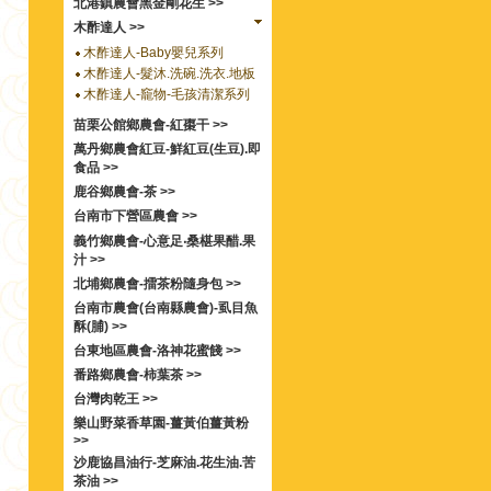
北港鎮農會黑金剛花生 >>
木酢達人 >>
木酢達人-Baby嬰兒系列
木酢達人-髮沐.洗碗.洗衣.地板
木酢達人-竉物-毛孩清潔系列
苗栗公館鄉農會-紅棗干 >>
萬丹鄉農會紅豆-鮮紅豆(生豆).即
食品 >>
鹿谷鄉農會-茶 >>
台南市下營區農會 >>
義竹鄉農會-心意足‧桑椹果醋.果
汁 >>
北埔鄉農會-擂茶粉隨身包 >>
台南市農會(台南縣農會)-虱目魚
酥(脯) >>
台東地區農會-洛神花蜜餞 >>
番路鄉農會-柿葉茶 >>
台灣肉乾王 >>
樂山野菜香草園-薑黃伯薑黃粉
>>
沙鹿協昌油行-芝麻油.花生油.苦
茶油 >>