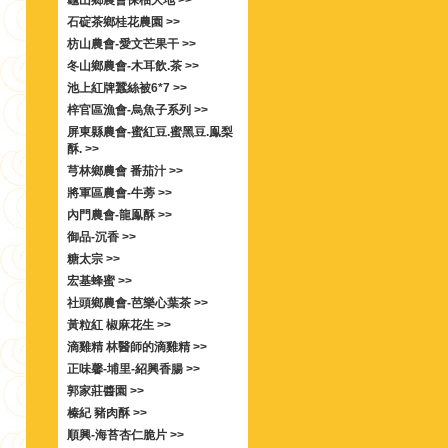
龜山鄉農會保柚大地 >>
石碇茶鄉桂花農園 >>
枋山農會-愛文芒果干 >>
冬山鄉農會-木耳飲.茶 >>
池上紅牌蠶絲被6*7 >>
梓官區漁會-烏魚子系列 >>
屏東縣農會-蜜紅豆.蜜黑豆.鳯梨
酥. >>
芎林鄉農會 番茄汁 >>
將軍區農會-牛蒡 >>
內門農會-龍鳯酥 >>
御品-沉香 >>
糖太宗 >>
宏基蜂蜜 >>
社頭鄉農會-芭樂心葉茶 >>
黃粒紅 椒麻花生 >>
滴雞精 林醫師的滴雞精 >>
正味馨-埔里-紹興香腸 >>
郭家莊醬園 >>
榛紀 豬肉酥 >>
順興-海苔杏仁脆片 >>