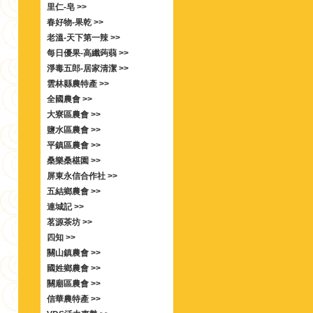
里仁-皂 >>
春好物-果乾 >>
老溫-天下第一辣 >>
每日優果-高纖蒟蒻 >>
淨毒五郎-居家清潔 >>
雲林縣農特產 >>
全國農會 >>
大寮區農會 >>
鹽水區農會 >>
平鎮區農會 >>
桑樂桑椹園 >>
屏東永信合作社 >>
五結鄉農會 >>
連城記 >>
茗源茶坊 >>
四知 >>
關山鎮農會 >>
國姓鄉農會 >>
關廟區農會 >>
信華農特產 >>