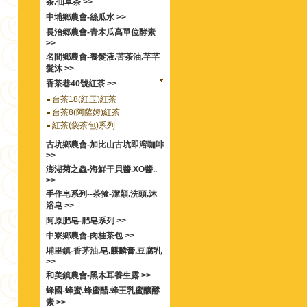
茶.仙草茶 >>
中埔鄉農會-絲瓜水 >>
長治郷農會-青木瓜高單位酵素
>>
名間鄉農會-養髮液.苦茶油.芊芊
髮沐 >>
香茶巷40號紅茶 >>
台茶18(紅玉)紅茶
台茶8(阿薩姆)紅茶
紅茶(袋茶包)系列
古坑鄉農會-加比山古坑即溶咖啡
>>
澎湖菊之鱻-海鮮干貝醬.XO醬..
>>
手作皂系列--茶箍-潔顏.洗頭.沐
浴皂 >>
阿原肥皂-肥皂系列 >>
中寮鄉農會-肉桂茶包 >>
埔里鎮-香茅油.皂.麒麟膏.豆腐乳
>>
和美鎮農會-黑木耳養生露 >>
蜂國-蜂蜜.蜂蜜醋.蜂王乳蜜釀酵
素 >>