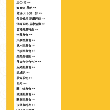
里仁-皂 >>
春好物-果乾 >>
老溫-天下第一辣 >>
每日優果-高纖蒟蒻 >>
淨毒五郎-居家清潔 >>
雲林縣農特產 >>
全國農會 >>
大寮區農會 >>
鹽水區農會 >>
平鎮區農會 >>
桑樂桑椹園 >>
屏東永信合作社 >>
五結鄉農會 >>
連城記 >>
茗源茶坊 >>
四知 >>
關山鎮農會 >>
國姓鄉農會 >>
關廟區農會 >>
信華農特產 >>