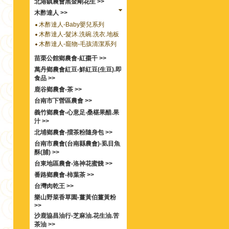
北港鎮農會黑金剛花生 >>
木酢達人 >>
木酢達人-Baby嬰兒系列
木酢達人-髮沐.洗碗.洗衣.地板
木酢達人-竉物-毛孩清潔系列
苗栗公館鄉農會-紅棗干 >>
萬丹鄉農會紅豆-鮮紅豆(生豆).即
食品 >>
鹿谷鄉農會-茶 >>
台南市下營區農會 >>
義竹鄉農會-心意足‧桑椹果醋.果
汁 >>
北埔鄉農會-擂茶粉隨身包 >>
台南市農會(台南縣農會)-虱目魚
酥(脯) >>
台東地區農會-洛神花蜜餞 >>
番路鄉農會-柿葉茶 >>
台灣肉乾王 >>
樂山野菜香草園-薑黃伯薑黃粉
>>
沙鹿協昌油行-芝麻油.花生油.苦
茶油 >>