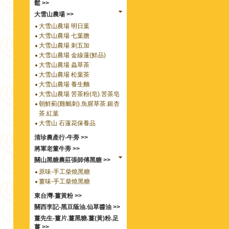
鬆 >>
大雪山農場 >>
大雪山農場 明日葉
大雪山農場 七葉膽
大雪山農場 刺五加
大雪山農場 金線蓮(鮮品)
大雪山農場 蟲草茶
大雪山農場 松葉茶
大雪山農場 養生麵
大雪山農場 苦茶粉(皂).苦茶皂
朝鮮薊(雞鵤刺).魚腥草茶.銀杏
茶.紅葉
大雪山 石蓮花保養品
清珍農產行-牛蒡 >>
將軍老董牛蒡 >>
關山黑糖農莊張師傅黑糖 >>
原味-手工柴燒黑糖
薑味-手工柴燒黑糖
東台灣-薑黃粉 >>
關西李記-黑豆蔭油.仙草醬油 >>
薑先生-薑片.薑黑糖.薑(黃)粉.足
薑 >>