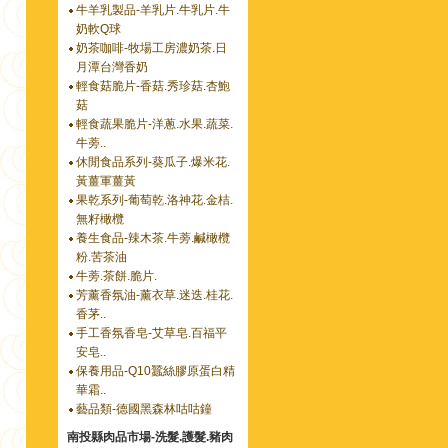
牛羊乳製品-羊乳片.牛乳片.牛
奶軟Q球
奶茶咖啡-牧場工房濃奶茶.日
月潭台灣香奶
輕食菇脆片-香菇.秀珍菇.杏鮑
菇
輕食蔬果脆片-洋蔥.水果.蔬菜.
牛蒡..
休閒食品系列-葵瓜子.爆米花.
黃薑軍薑黃
果乾系列-葡萄乾.洛神花.金桔.
無籽橄欖
養生食品-辣木茶.牛蒡.鹹橄欖
粉.苦茶油
牛蒡.茶餅.脆片.
芳薰香氛油-薰衣草.迷迭.桂花.
香茅..
手工香氛香皂-艾草皂.百福平
安皂..
保養用品-Q10蠶絲膠原蛋白精
華霜..
藝品類-德國黑森林咕咕鐘
南投縣肉品市場-洗髮.護髮.豬肉