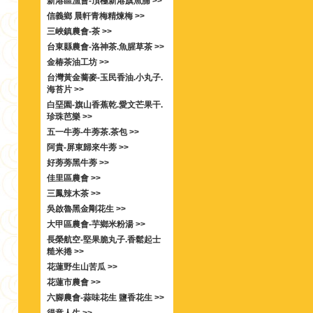
新港區漁會-頂極新港旗魚脯 >>
信義鄉 晨軒青梅精煉梅 >>
三峽鎮農會-茶 >>
台東縣農會-洛神茶.魚腥草茶 >>
金椿茶油工坊 >>
台灣黃金蕎麥-玉民香油.小丸子.
海苔片 >>
白堊園-旗山香蕉乾.愛文芒果干.
珍珠芭樂 >>
五一牛蒡-牛蒡茶.茶包 >>
阿貴-屏東歸來牛蒡 >>
好蒡蒡黑牛蒡 >>
佳里區農會 >>
三鳳辣木茶 >>
吳啟魯黑金剛花生 >>
大甲區農會-芋鄉米粉湯 >>
長榮航空-堅果脆丸子.香鬆起士
糙米捲 >>
花蓮野生山苦瓜 >>
花蓮市農會 >>
六腳農會-蒜味花生 鹽香花生 >>