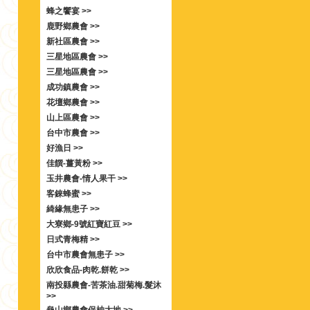
蜂之饗宴 >>
鹿野鄉農會 >>
新社區農會 >>
三星地區農會 >>
三星地區農會 >>
成功鎮農會 >>
花壇鄉農會 >>
山上區農會 >>
台中市農會 >>
好漁日 >>
佳饌-薑黃粉 >>
玉井農會-情人果干 >>
客錸蜂蜜 >>
綺緣無患子 >>
大寮鄉-9號紅寶紅豆 >>
日式青梅精 >>
台中市農會無患子 >>
欣欣食品-肉乾.餅乾 >>
南投縣農會-苦茶油.甜菊梅.髮沐
>>