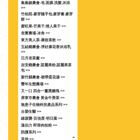
集集鎮農會-皂.面膜.洗髮.沐浴
>>
竹柏苑-麥芽隨手包.麥芽膏.麥芽
餅 >>
蜜旺果-芒果干.情人果干 >>
老實農場-冰角 >>
東方美人茶-康妝茶飲 >>
五結鄉農會-淨好康花香沐浴乳
>>
日月老茶廠 >>
吉安鄉農會 諾麗果粉.諾麗果茶
包 >>
新竹縣農會-裙帶蛋花湯 >>
豐年生態農場 >>
又一口 四合一薑黑糖塊 >>
屏東市農會 黃金牛蒡茶 >>
無患子生物科技產品系列 >>
台塑生醫 >>
綠源寶-百信度-明日葉 >>
溫伯力 即溶肉桂粉 >>
防護系列 >>
其他 >>