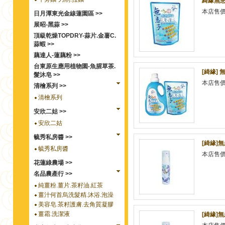
綺緣無患
本店售
日月潭東光金線蓮園區 >>
展昭-黑蒜 >>
頂級乾燥TOPDRY-蒜片.金薯C.
蒜蝦 >>
藕達人-蓮藕粉 >>
台東原生應用植物園-魚腥草茶.
[綺緣] 
髮沐皂 >>
本店售
清檜系列 >>
清檜系列
安欣二姑 >>
安欣二姑
毓秀私房醬 >>
[綺緣]
毓秀私房醬
本店售
花蓮綠農場 >>
名品農產行 >>
純薑粉.薑片.茶籽油.紅茶
薑汁何首烏洗髮精.沐浴.泡澡
美容皂.茶籽護膚.去角質凝膠
薑霜.洗潔液
[綺緣]