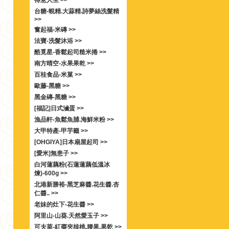
得意人生 >>
台糖-蜆精.大蒜精.詩夢絲洗髮精
>>
奮起福-米磚 >>
法寶-洗髮沐浴 >>
酷覓星-香鬆起司糙米捲 >>
南方晴空-水果果乾 >>
百桂食品-米菓 >>
歐藤-黑糖 >>
黑金磚-黑糖 >>
[福記]日式滷蛋 >>
漁品軒-魚鬆魚脯.海鮮米粉 >>
大甲特產-甲芋籤 >>
[OHGIYA]日本扇屋起司 >>
[愛米]無患子 >>
白河蓮藕粉(石蓮蓮藕低溫冰
煉)-600g >>
北港新勝裕-黑芝麻醬.花生醬.杏
仁醬.. >>
老妹的灶下-花生醬 >>
阿里山-山葵.天然愛玉子 >>
可夫萊-紅棗夾核桃.腰果.果乾 >>