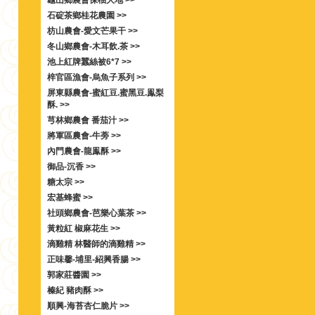
龜山鄉農會保柚大地 >>
石碇茶鄉桂花農園 >>
枋山農會-愛文芒果干 >>
冬山鄉農會-木耳飲.茶 >>
池上紅牌蠶絲被6*7 >>
梓官區漁會-烏魚子系列 >>
屏東縣農會-蜜紅豆.蜜黑豆.鳯梨
酥. >>
芎林鄉農會 番茄汁 >>
將軍區農會-牛蒡 >>
內門農會-龍鳯酥 >>
御品-沉香 >>
糖太宗 >>
宏基蜂蜜 >>
社頭鄉農會-芭樂心葉茶 >>
黃粒紅 椒麻花生 >>
滴雞精 林醫師的滴雞精 >>
正味馨-埔里-紹興香腸 >>
郭家莊醬園 >>
榛紀 豬肉酥 >>
順興-海苔杏仁脆片 >>