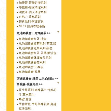
御覺茶-茶覺好喫系列
淨覺茶-居家清潔系列
潤覺茶-個人清潔系列
自然力-香氛系列
經典系列-呵護寶貝
MESE貼身衣物慕斯
魚池鄉農會日月潭紅茶 >>
魚池鄉農會紅茶 禮盒
魚池鄉農會紅茶系列-茶葉/罐
魚池鄉農會紅茶系列/茶包
魚池鄉農會紅茶-茶葉/樂活包
魚池鄉農會休閒食品系列
魚池鄉農會香菇系列
魚池鄉農會 比賽茶
魚池鄉農會 茶具
西螺鎮農會-穗美人皂.白醬油 >>
富強森-強森先生 >>
長生果系列-麻辣花生.竹炭花
生.芥末花生
蜂蜜.黑糖
手作餅乾-牛哥羊妹乳餅.蔓越
莓雪花酥..