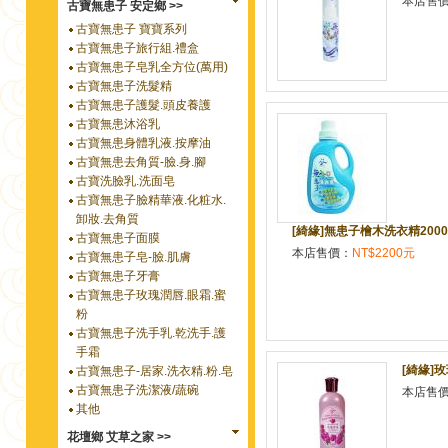
本店售
古寶無患子 安定鄉 >>
古寶無患子 寶寶系列
古寶無患子旅行組.禮盒
古寶無患子皂乳全方位(萬用)
古寶無患子洗髮精
古寶無患子護髮.頭皮養護
古寶無患沐浴乳
古寶無患身體乳液.按摩油
古寶無患去角質-臉.身.腳
古寶洗臉乳.洗面皂
古寶無患子臉精華液.化粧水.
卸妝.去角質
[綺緣]無患子檜木洗衣精2000
古寶無患子面膜
本店售價：
NT$2200元
古寶無患子皂-臉.肌膚
古寶無患子牙膏
古寶無患子玫瑰潤唇.眼霜.蜜
粉
古寶無患子洗手乳.乾洗手.護
手霜
[綺緣]
古寶無患子-居家.洗衣精.粉.皂
古寶無患子洗潔液/蔬碗
本店售
其他
花壇鄉 艾草之家 >>