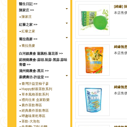
醫生日記 >>
[綺緣] 
陳家庄 >>
本店售
陳家庄
紅藜之家 >>
紅藜之家
蕎拉燕麥 >>
蕎拉燕麥
綺緣無患
本店售
白河鎮農會 蓮藕粉.蓮花茶 >>
莿桐鄉農會-蒜頭.裝蒜·黑蒜.蒜味
青醬 >>
滿州鄉農會-黑豆 >>
蔴鑽農坊-許益堂 >>
臺灣許益堂柚子蔘
綺緣無患
Happy鮮榖茶飲系列
本店售
草本風格茶飲系列
禮尚往來 盒家歡樂
農作茶飲專區
經典農作茶飲專區
呷趣味果乾專區
茶飲-大泡包
牛蒡麵-刀削.拉麵