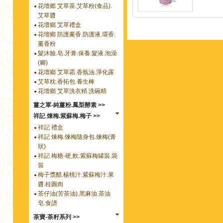
花壇郷 艾草茶.艾草粉(食品).
艾草醬
花壇鄉 艾草禮盒
花壇鄉 防護薰香.防護液.環香.
薰香粉
髮沐臉.皂.牙膏.保養.髮液.泡澡
(腳)
花壇鄉 艾草霜.香氛油.淨化露
艾草枕.香拓包.養生棒
花壇鄉 艾草洗衣精.洗碗精
薑之軍-純薑粉.鳳梨酵素 >>
祥記 煉梅.紫蘇梅.梅子 >>
祥記 禮盒
祥記 煉梅.煉梅隨身包.煉梅(膏
狀)
祥記 梅糖-硬,軟.紫蘇梅罐裝.袋
裝
梅子漿醋.楊桃汁.紫蘇梅汁.果
醬.桂圓肉
茶仔油(苦茶油).黑麻油.茶油
皂.食譜
茶寶-茶籽系列 >>