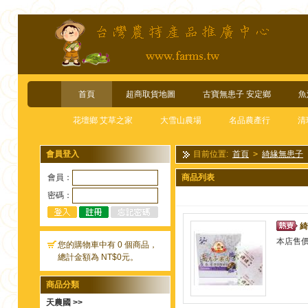
首頁
超商取貨地圖
古寶無患子 安定鄉
魚
花壇鄉 艾草之家
大雪山農場
名品農產行
清
會員登入
目前位置:
首頁
>
綺緣無患子
會員：
商品列表
密碼：
綺
本店售
您的購物車中有 0 個商品，
總計金額為 NT$0元。
商品分類
天農國 >>