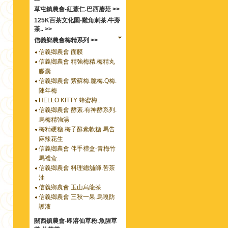
草屯鎮農會-紅薏仁.巴西蘑菇 >>
125K百茶文化園-雞角刺茶.牛蒡
茶.. >>
信義鄉農會梅精系列 >>
信義鄉農會 面膜
信義鄉農會 精強梅精.梅精丸
膠囊
信義鄉農會 紫蘇梅.脆梅.Q梅.
陳年梅
HELLO KITTY 蜂蜜梅..
信義鄉農會 酵素.有神酵系列.
烏梅精強湯
梅精硬糖.梅子酵素軟糖.馬告
麻辣花生
信義鄉農會 伴手禮盒-青梅竹
馬禮盒..
信義鄉農會 料理總舖師.苦茶
油
信義鄉農會 玉山烏龍茶
信義鄉農會 三秋一果.烏嘎防
護液
關西鎮農會-即溶仙草粉.魚腥草