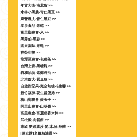
年貨大街-南北貨 >>
水林小黑農-青仁黑豆 >>
麻營農夫-青仁黑豆 >>
泰泉食品-果乾 >>
富里鄉農會-米 >>
黑蒜伯-黑蒜 >>
園果園味-果乾 >>
祥榮生技 >>
龍潭區農會-包種茶 >>
台灣上青-黑糖塊 >>
義和油坊-紫蘇籽油 >>
北港啟大-蠶豆酥 >>
自然甜堅果-完全無糖花生醬 >>
新竹福源-花生醬蛋捲 >>
梅山鄉農會-愛玉子 >>
阿里山農會-山葵醬 >>
富里農會-富麗稻香米棒 >>
武松殿-肉鬆餅 >>
東欣 夢娜麗莎-髮.沐.臉.身體 >>
[蓮友牌]老薑精油露 >>