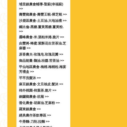
埔里鎮農會輔導-聖薊(幸福薊)
>>
壽豐鄉農會-壽豐王蜆-樟芝蜆 >>
沙鹿區農會-土豆油.大地油禮 >>
鐵比倫-黑糖.薑黃黑糖.薑黃粉.
>>
霧峰農會-米.酒粕米捲.脆片 >>
由豐將-蜂蜜.紫酥花生苦茶油.芝
麻醬 >>
原香農夫-玫瑰皂.玫瑰花瓣 >>
御品能量-鵝油.桔醬.苦茶油 >>
甲仙地區農會-梅精.梅精粒.梅宴
芳禮盒 >>
芊芊洗髮沐 >>
麻豆鎮農會-文旦柚皮.髮沐 >>
柿外桃園-柿葉茶.脆片 >>
銅鑼鄉農會-杭菊 >>
善化農會-胡麻油.芝麻粉 >>
羅東鎮農會 >>
經典農作茶飲專區 >>
牛蒡麵-刀削.拉麵 >>