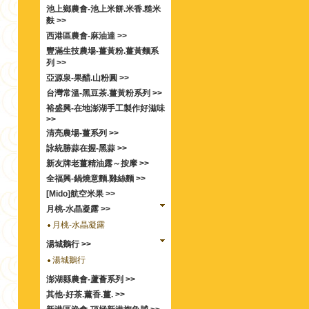
池上鄉農會-池上米餅.米香.糙米
麩 >>
西港區農會-麻油達 >>
豐滿生技農場-薑黃粉.薑黃麵系
列 >>
亞源泉-果醋.山粉圓 >>
台灣常溫-黑豆茶.薑黃粉系列 >>
裕盛興-在地澎湖手工製作好滋味
>>
清亮農場-薑系列 >>
詠統勝蒜在握-黑蒜 >>
新友牌老薑精油露～按摩 >>
全福興-鍋燒意麵.雞絲麵 >>
[Mido]航空米果 >>
月桃-水晶凝露 >>
月桃-水晶凝露
湯城鵝行 >>
湯城鵝行
澎湖縣農會-蘆薈系列 >>
其他-好茶.薰香.薑. >>