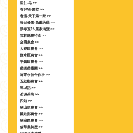
里仁-皂 >>
春好物-果乾 >>
老溫-天下第一辣 >>
每日優果-高纖蒟蒻 >>
淨毒五郎-居家清潔 >>
雲林縣農特產 >>
全國農會 >>
大寮區農會 >>
鹽水區農會 >>
平鎮區農會 >>
桑樂桑椹園 >>
屏東永信合作社 >>
五結鄉農會 >>
連城記 >>
茗源茶坊 >>
四知 >>
關山鎮農會 >>
國姓鄉農會 >>
關廟區農會 >>
信華農特產 >>