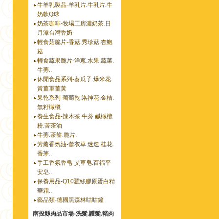
牛羊乳製品-羊乳片.牛乳片.牛
奶軟Q球
奶茶咖啡-牧場工房濃奶茶.日
月潭台灣香奶
輕食菇脆片-香菇.秀珍菇.杏鮑
菇
輕食蔬果脆片-洋蔥.水果.蔬菜.
牛蒡..
休閒食品系列-葵瓜子.爆米花.
黃薑軍薑黃
果乾系列-葡萄乾.洛神花.金桔.
無籽橄欖
養生食品-辣木茶.牛蒡.鹹橄欖
粉.苦茶油
牛蒡.茶餅.脆片.
芳薰香氛油-薰衣草.迷迭.桂花.
香茅..
手工香氛香皂-艾草皂.百福平
安皂..
保養用品-Q10蠶絲膠原蛋白精
華霜..
藝品類-德國黑森林咕咕鐘
南投縣肉品市場-洗髮.護髮.豬肉