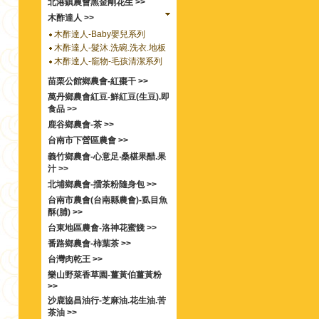
北港鎮農會黑金剛花生 >>
木酢達人 >>
木酢達人-Baby嬰兒系列
木酢達人-髮沐.洗碗.洗衣.地板
木酢達人-竉物-毛孩清潔系列
苗栗公館鄉農會-紅棗干 >>
萬丹鄉農會紅豆-鮮紅豆(生豆).即
食品 >>
鹿谷鄉農會-茶 >>
台南市下營區農會 >>
義竹鄉農會-心意足‧桑椹果醋.果
汁 >>
北埔鄉農會-擂茶粉隨身包 >>
台南市農會(台南縣農會)-虱目魚
酥(脯) >>
台東地區農會-洛神花蜜餞 >>
番路鄉農會-柿葉茶 >>
台灣肉乾王 >>
樂山野菜香草園-薑黃伯薑黃粉
>>
沙鹿協昌油行-芝麻油.花生油.苦
茶油 >>