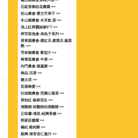
龜山鄉農會保柚大地 >>
石碇茶鄉桂花農園 >>
枋山農會-愛文芒果干 >>
冬山鄉農會-木耳飲.茶 >>
池上紅牌蠶絲被6*7 >>
梓官區漁會-烏魚子系列 >>
屏東縣農會-蜜紅豆.蜜黑豆.鳯梨
酥. >>
芎林鄉農會 番茄汁 >>
將軍區農會-牛蒡 >>
內門農會-龍鳯酥 >>
御品-沉香 >>
糖太宗 >>
宏基蜂蜜 >>
社頭鄉農會-芭樂心葉茶 >>
黃粒紅 椒麻花生 >>
滴雞精 林醫師的滴雞精 >>
正味馨-埔里-紹興香腸 >>
郭家莊醬園 >>
榛紀 豬肉酥 >>
順興-海苔杏仁脆片 >>