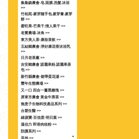
集集鎮農會-皂.面膜.洗髮.沐浴
>>
竹柏苑-麥芽隨手包.麥芽膏.麥芽
餅 >>
蜜旺果-芒果干.情人果干 >>
老實農場-冰角 >>
東方美人茶-康妝茶飲 >>
五結鄉農會-淨好康花香沐浴乳
>>
日月老茶廠 >>
吉安鄉農會 諾麗果粉.諾麗果茶
包 >>
新竹縣農會-裙帶蛋花湯 >>
豐年生態農場 >>
又一口 四合一薑黑糖塊 >>
屏東市農會 黃金牛蒡茶 >>
無患子生物科技產品系列 >>
台塑生醫 >>
綠源寶-百信度-明日葉 >>
溫伯力 即溶肉桂粉 >>
防護系列 >>
其他 >>