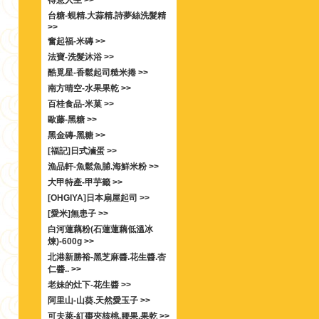
得意人生 >>
台糖-蜆精.大蒜精.詩夢絲洗髮精
>>
奮起福-米磚 >>
法寶-洗髮沐浴 >>
酷覓星-香鬆起司糙米捲 >>
南方晴空-水果果乾 >>
百桂食品-米菓 >>
歐藤-黑糖 >>
黑金磚-黑糖 >>
[福記]日式滷蛋 >>
漁品軒-魚鬆魚脯.海鮮米粉 >>
大甲特產-甲芋籤 >>
[OHGIYA]日本扇屋起司 >>
[愛米]無患子 >>
白河蓮藕粉(石蓮蓮藕低溫冰
煉)-600g >>
北港新勝裕-黑芝麻醬.花生醬.杏
仁醬.. >>
老妹的灶下-花生醬 >>
阿里山-山葵.天然愛玉子 >>
可夫萊-紅棗夾核桃.腰果.果乾 >>