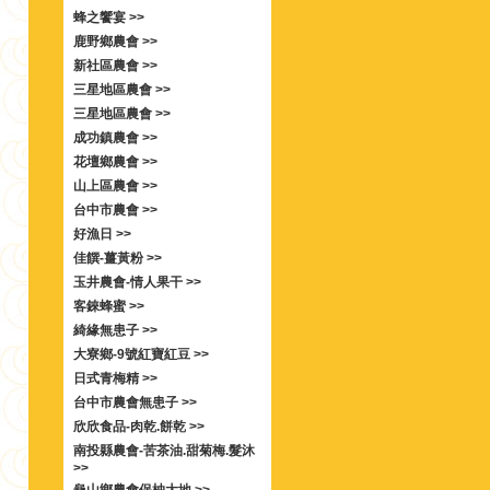
蜂之饗宴 >>
鹿野鄉農會 >>
新社區農會 >>
三星地區農會 >>
三星地區農會 >>
成功鎮農會 >>
花壇鄉農會 >>
山上區農會 >>
台中市農會 >>
好漁日 >>
佳饌-薑黃粉 >>
玉井農會-情人果干 >>
客錸蜂蜜 >>
綺緣無患子 >>
大寮鄉-9號紅寶紅豆 >>
日式青梅精 >>
台中市農會無患子 >>
欣欣食品-肉乾.餅乾 >>
南投縣農會-苦茶油.甜菊梅.髮沐
>>