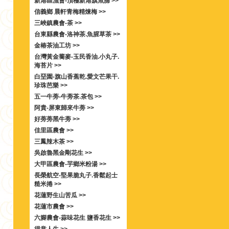
新港區漁會-頂極新港旗魚脯 >>
信義鄉 晨軒青梅精煉梅 >>
三峽鎮農會-茶 >>
台東縣農會-洛神茶.魚腥草茶 >>
金椿茶油工坊 >>
台灣黃金蕎麥-玉民香油.小丸子.
海苔片 >>
白堊園-旗山香蕉乾.愛文芒果干.
珍珠芭樂 >>
五一牛蒡-牛蒡茶.茶包 >>
阿貴-屏東歸來牛蒡 >>
好蒡蒡黑牛蒡 >>
佳里區農會 >>
三鳳辣木茶 >>
吳啟魯黑金剛花生 >>
大甲區農會-芋鄉米粉湯 >>
長榮航空-堅果脆丸子.香鬆起士
糙米捲 >>
花蓮野生山苦瓜 >>
花蓮市農會 >>
六腳農會-蒜味花生 鹽香花生 >>