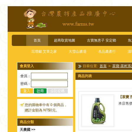
首頁
超商取貨地圖
古寶無患子 安定鄉
魚
花壇鄉 艾草之家
大雪山農場
名品農產行
清
會員登入
目前位置:
首頁
>
茶寶-茶籽系
會員：
商品列表
密碼：
【茶寶 
本店售
您的購物車中有 0 個商品，
總計金額為 NT$0元。
商品分類
天農國 >>