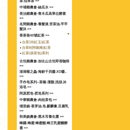
茶.仙草茶 >>
中埔鄉農會-絲瓜水 >>
長治郷農會-青木瓜高單位酵素
>>
名間鄉農會-養髮液.苦茶油.芊芊
髮沐 >>
香茶巷40號紅茶 >>
台茶18(紅玉)紅茶
台茶8(阿薩姆)紅茶
紅茶(袋茶包)系列
古坑鄉農會-加比山古坑即溶咖啡
>>
澎湖菊之鱻-海鮮干貝醬.XO醬..
>>
手作皂系列--茶箍-潔顏.洗頭.沐
浴皂 >>
阿原肥皂-肥皂系列 >>
中寮鄉農會-肉桂茶包 >>
埔里鎮-香茅油.皂.麒麟膏.豆腐乳
>>
和美鎮農會-黑木耳養生露 >>
蜂國-蜂蜜.蜂蜜醋.蜂王乳蜜釀酵
素 >>