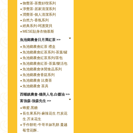
御覺茶-茶覺好喫系列
淨覺茶-居家清潔系列
潤覺茶-個人清潔系列
自然力-香氛系列
經典系列-呵護寶貝
MESE貼身衣物慕斯
魚池鄉農會日月潭紅茶 >>
魚池鄉農會紅茶 禮盒
魚池鄉農會紅茶系列-茶葉/罐
魚池鄉農會紅茶系列/茶包
魚池鄉農會紅茶-茶葉/樂活包
魚池鄉農會休閒食品系列
魚池鄉農會香菇系列
魚池鄉農會 比賽茶
魚池鄉農會 茶具
西螺鎮農會-穗美人皂.白醬油 >>
富強森-強森先生 >>
蜂蜜.黑糖
長生果系列-麻辣花生.竹炭花
生.芥末花生
手作餅乾-牛哥羊妹乳餅.蔓越
莓雪花酥..