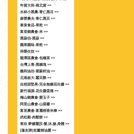
年貨大街-南北貨 >>
水林小黑農-青仁黑豆 >>
麻營農夫-青仁黑豆 >>
泰泉食品-果乾 >>
富里鄉農會-米 >>
黑蒜伯-黑蒜 >>
園果園味-果乾 >>
祥榮生技 >>
龍潭區農會-包種茶 >>
台灣上青-黑糖塊 >>
義和油坊-紫蘇籽油 >>
北港啟大-蠶豆酥 >>
自然甜堅果-完全無糖花生醬 >>
新竹福源-花生醬蛋捲 >>
梅山鄉農會-愛玉子 >>
阿里山農會-山葵醬 >>
富里農會-富麗稻香米棒 >>
武松殿-肉鬆餅 >>
東欣 夢娜麗莎-髮.沐.臉.身體 >>
[蓮友牌]老薑精油露 >>