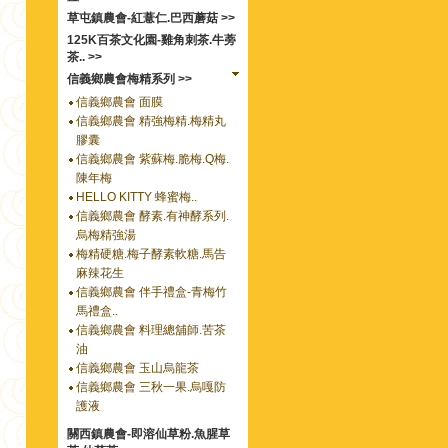
草屯鎮農會-紅薏仁.巴西蘑菇 >>
125K百茶文化園-雞角刺茶.牛蒡
茶.. >>
信義鄉農會梅精系列 >>
信義鄉農會 面膜
信義鄉農會 精強梅精.梅精丸
膠囊
信義鄉農會 紫蘇梅.脆梅.Q梅.
陳年梅
HELLO KITTY 蜂蜜梅..
信義鄉農會 酵素.有神酵系列.
烏梅精強湯
梅精硬糖.梅子酵素軟糖.馬告
麻辣花生
信義鄉農會 伴手禮盒-青梅竹
馬禮盒..
信義鄉農會 料理總舖師.苦茶
油
信義鄉農會 玉山烏龍茶
信義鄉農會 三秋一果.烏嘎防
護液
關西鎮農會-即溶仙草粉.魚腥草