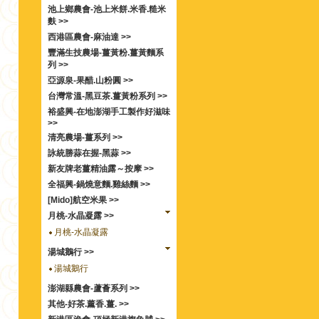
池上鄉農會-池上米餅.米香.糙米
麩 >>
西港區農會-麻油達 >>
豐滿生技農場-薑黃粉.薑黃麵系
列 >>
亞源泉-果醋.山粉圓 >>
台灣常溫-黑豆茶.薑黃粉系列 >>
裕盛興-在地澎湖手工製作好滋味
>>
清亮農場-薑系列 >>
詠統勝蒜在握-黑蒜 >>
新友牌老薑精油露～按摩 >>
全福興-鍋燒意麵.雞絲麵 >>
[Mido]航空米果 >>
月桃-水晶凝露 >>
月桃-水晶凝露
湯城鵝行 >>
湯城鵝行
澎湖縣農會-蘆薈系列 >>
其他-好茶.薰香.薑. >>