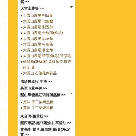
鬆 >>
大雪山農場 >>
大雪山農場 明日葉
大雪山農場 七葉膽
大雪山農場 刺五加
大雪山農場 金線蓮(鮮品)
大雪山農場 蟲草茶
大雪山農場 松葉茶
大雪山農場 養生麵
大雪山農場 苦茶粉(皂).苦茶皂
朝鮮薊(雞鵤刺).魚腥草茶.銀杏
茶.紅葉
大雪山 石蓮花保養品
清珍農產行-牛蒡 >>
將軍老董牛蒡 >>
關山黑糖農莊張師傅黑糖 >>
原味-手工柴燒黑糖
薑味-手工柴燒黑糖
東台灣-薑黃粉 >>
關西李記-黑豆蔭油.仙草醬油 >>
薑先生-薑片.薑黑糖.薑(黃)粉.足
薑 >>