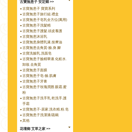
古寶無患子 安定鄉 >>
古寶無患子 寶寶系列
古寶無患子旅行組.禮盒
古寶無患子皂乳全方位(萬用)
古寶無患子洗髮精
古寶無患子護髮.頭皮養護
古寶無患沐浴乳
古寶無患身體乳液.按摩油
古寶無患去角質-臉.身.腳
古寶洗臉乳.洗面皂
古寶無患子臉精華液.化粧水.
卸妝.去角質
古寶無患子面膜
古寶無患子皂-臉.肌膚
古寶無患子牙膏
古寶無患子玫瑰潤唇.眼霜.蜜
粉
古寶無患子洗手乳.乾洗手.護
手霜
古寶無患子-居家.洗衣精.粉.皂
古寶無患子洗潔液/蔬碗
其他
花壇鄉 艾草之家 >>