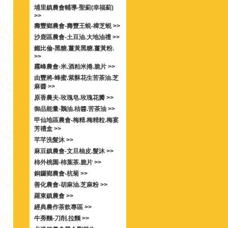
埔里鎮農會輔導-聖薊(幸福薊)
>>
壽豐鄉農會-壽豐王蜆-樟芝蜆 >>
沙鹿區農會-土豆油.大地油禮 >>
鐵比倫-黑糖.薑黃黑糖.薑黃粉.
>>
霧峰農會-米.酒粕米捲.脆片 >>
由豐將-蜂蜜.紫酥花生苦茶油.芝
麻醬 >>
原香農夫-玫瑰皂.玫瑰花瓣 >>
御品能量-鵝油.桔醬.苦茶油 >>
甲仙地區農會-梅精.梅精粒.梅宴
芳禮盒 >>
芊芊洗髮沐 >>
麻豆鎮農會-文旦柚皮.髮沐 >>
柿外桃園-柿葉茶.脆片 >>
銅鑼鄉農會-杭菊 >>
善化農會-胡麻油.芝麻粉 >>
羅東鎮農會 >>
經典農作茶飲專區 >>
牛蒡麵-刀削.拉麵 >>