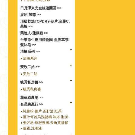
日月潭東光金線蓮園區 >>
展昭-黑蒜 >>
頂級乾燥TOPDRY-蒜片.金薯C.
蒜蝦 >>
藕達人-蓮藕粉 >>
台東原生應用植物園-魚腥草茶.
髮沐皂 >>
清檜系列 >>
清檜系列
安欣二姑 >>
安欣二姑
毓秀私房醬 >>
毓秀私房醬
花蓮綠農場 >>
名品農產行 >>
純薑粉.薑片.茶籽油.紅茶
薑汁何首烏洗髮精.沐浴.泡澡
美容皂.茶籽護膚.去角質凝膠
薑霜.洗潔液