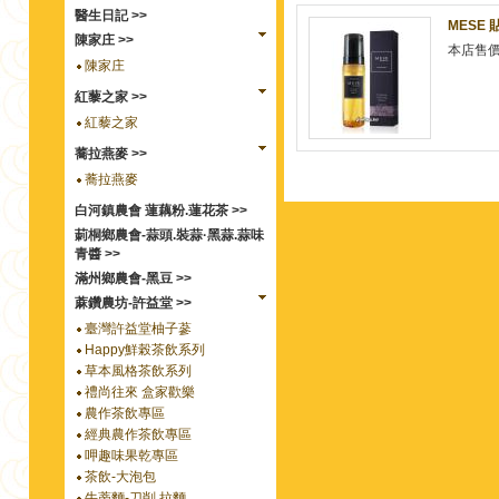
醫生日記 >>
MESE
陳家庄 >>
本店售
陳家庄
紅藜之家 >>
紅藜之家
蕎拉燕麥 >>
蕎拉燕麥
白河鎮農會 蓮藕粉.蓮花茶 >>
莿桐鄉農會-蒜頭.裝蒜·黑蒜.蒜味
青醬 >>
滿州鄉農會-黑豆 >>
蔴鑽農坊-許益堂 >>
臺灣許益堂柚子蔘
Happy鮮榖茶飲系列
草本風格茶飲系列
禮尚往來 盒家歡樂
農作茶飲專區
經典農作茶飲專區
呷趣味果乾專區
茶飲-大泡包
牛蒡麵-刀削.拉麵