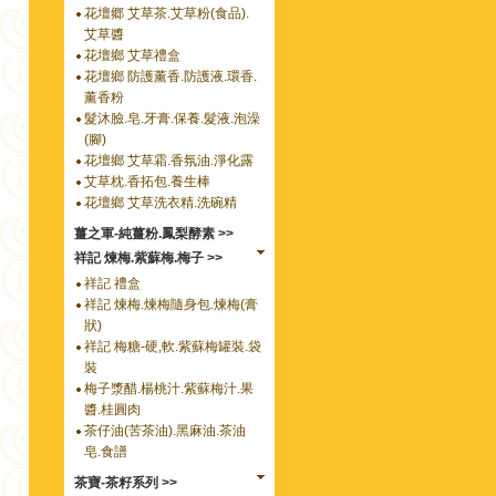
花壇郷 艾草茶.艾草粉(食品).
艾草醬
花壇鄉 艾草禮盒
花壇鄉 防護薰香.防護液.環香.
薰香粉
髮沐臉.皂.牙膏.保養.髮液.泡澡
(腳)
花壇鄉 艾草霜.香氛油.淨化露
艾草枕.香拓包.養生棒
花壇鄉 艾草洗衣精.洗碗精
薑之軍-純薑粉.鳳梨酵素 >>
祥記 煉梅.紫蘇梅.梅子 >>
祥記 禮盒
祥記 煉梅.煉梅隨身包.煉梅(膏
狀)
祥記 梅糖-硬,軟.紫蘇梅罐裝.袋
裝
梅子漿醋.楊桃汁.紫蘇梅汁.果
醬.桂圓肉
茶仔油(苦茶油).黑麻油.茶油
皂.食譜
茶寶-茶籽系列 >>