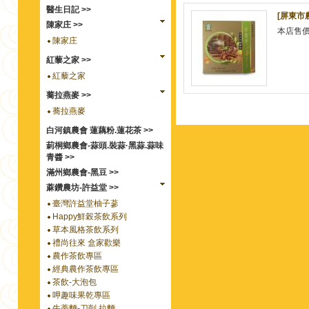
醫生日記 >>
[屏東市
陳家庄 >>
本店售
陳家庄
紅藜之家 >>
紅藜之家
蕎拉燕麥 >>
蕎拉燕麥
白河鎮農會 蓮藕粉.蓮花茶 >>
莿桐鄉農會-蒜頭.裝蒜·黑蒜.蒜味
青醬 >>
滿州鄉農會-黑豆 >>
蔴鑽農坊-許益堂 >>
臺灣許益堂柚子蔘
Happy鮮榖茶飲系列
草本風格茶飲系列
禮尚往來 盒家歡樂
農作茶飲專區
經典農作茶飲專區
茶飲-大泡包
呷趣味果乾專區
牛蒡麵-刀削.拉麵