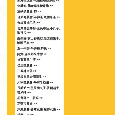
新港區漁會-頂極新港旗魚脯 >>
信義鄉 晨軒青梅精煉梅 >>
三峽鎮農會-茶 >>
台東縣農會-洛神茶.魚腥草茶 >>
金椿茶油工坊 >>
台灣黃金蕎麥-玉民香油.小丸子.
海苔片 >>
白堊園-旗山香蕉乾.愛文芒果干.
珍珠芭樂 >>
五一牛蒡-牛蒡茶.茶包 >>
阿貴-屏東歸來牛蒡 >>
好蒡蒡黑牛蒡 >>
佳里區農會 >>
三鳳辣木茶 >>
吳啟魯黑金剛花生 >>
大甲區農會-芋鄉米粉湯 >>
長榮航空-堅果脆丸子.香鬆起士
糙米捲 >>
花蓮野生山苦瓜 >>
花蓮市農會 >>
六腳農會-蒜味花生 鹽香花生 >>