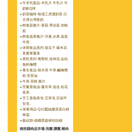
牛羊乳製品-羊乳片.牛乳片.牛
奶軟Q球
奶茶咖啡-牧場工房濃奶茶.日
月潭台灣香奶
輕食菇脆片-香菇.秀珍菇.杏鮑
菇
輕食蔬果脆片-洋蔥.水果.蔬菜.
牛蒡..
休閒食品系列-葵瓜子.爆米花.
黃薑軍薑黃
果乾系列-葡萄乾.洛神花.金桔.
無籽橄欖
養生食品-辣木茶.牛蒡.鹹橄欖
粉.苦茶油
牛蒡.茶餅.脆片.
芳薰香氛油-薰衣草.迷迭.桂花.
香茅..
手工香氛香皂-艾草皂.百福平
安皂..
保養用品-Q10蠶絲膠原蛋白精
華霜..
藝品類-德國黑森林咕咕鐘
南投縣肉品市場-洗髮.護髮.豬肉