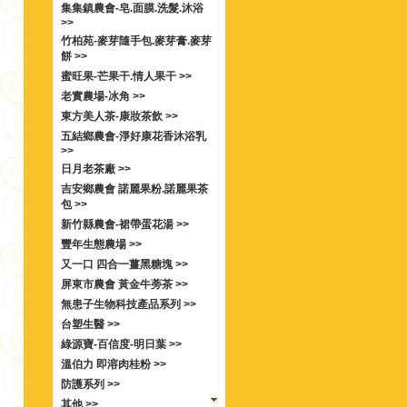
集集鎮農會-皂.面膜.洗髮.沐浴
>>
竹柏苑-麥芽隨手包.麥芽膏.麥芽
餅 >>
蜜旺果-芒果干.情人果干 >>
老實農場-冰角 >>
東方美人茶-康妝茶飲 >>
五結鄉農會-淨好康花香沐浴乳
>>
日月老茶廠 >>
吉安鄉農會 諾麗果粉.諾麗果茶
包 >>
新竹縣農會-裙帶蛋花湯 >>
豐年生態農場 >>
又一口 四合一薑黑糖塊 >>
屏東市農會 黃金牛蒡茶 >>
無患子生物科技產品系列 >>
台塑生醫 >>
綠源寶-百信度-明日葉 >>
溫伯力 即溶肉桂粉 >>
防護系列 >>
其他 >>