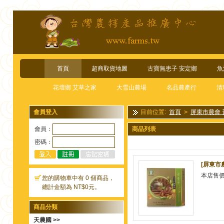
首頁
超商取貨地圖
古寶無患子 安定鄉
魚
花壇鄉 艾草之家
大雪山農場
名品農產行
清
會員登入
目前位置:
首頁
>
屏東市農會
會員：
商品列表
密碼：
[屏東市
本店售
您的購物車中有 0 個商品，
總計金額為 NT$0元。
商品分類
天農國 >>