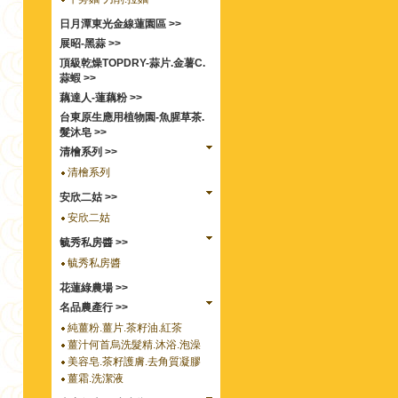
日月潭東光金線蓮園區 >>
展昭-黑蒜 >>
頂級乾燥TOPDRY-蒜片.金薯C.
蒜蝦 >>
藕達人-蓮藕粉 >>
台東原生應用植物園-魚腥草茶.
髮沐皂 >>
清檜系列 >>
清檜系列
安欣二姑 >>
安欣二姑
毓秀私房醬 >>
毓秀私房醬
花蓮綠農場 >>
名品農產行 >>
純薑粉.薑片.茶籽油.紅茶
薑汁何首烏洗髮精.沐浴.泡澡
美容皂.茶籽護膚.去角質凝膠
薑霜.洗潔液