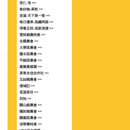
里仁-皂 >>
春好物-果乾 >>
老溫-天下第一辣 >>
每日優果-高纖蒟蒻 >>
淨毒五郎-居家清潔 >>
雲林縣農特產 >>
全國農會 >>
大寮區農會 >>
鹽水區農會 >>
平鎮區農會 >>
桑樂桑椹園 >>
屏東永信合作社 >>
五結鄉農會 >>
連城記 >>
茗源茶坊 >>
四知 >>
關山鎮農會 >>
國姓鄉農會 >>
關廟區農會 >>
信華農特產 >>