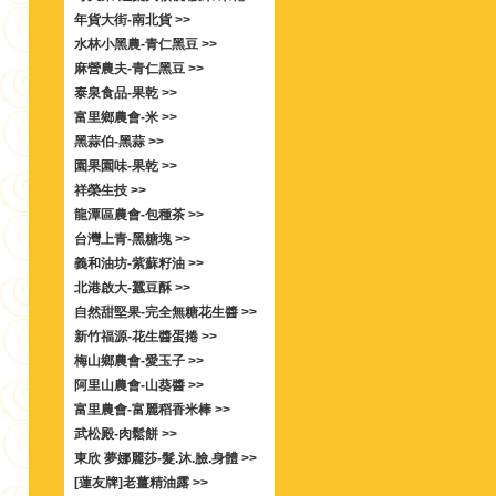
年貨大街-南北貨 >>
水林小黑農-青仁黑豆 >>
麻營農夫-青仁黑豆 >>
泰泉食品-果乾 >>
富里鄉農會-米 >>
黑蒜伯-黑蒜 >>
園果園味-果乾 >>
祥榮生技 >>
龍潭區農會-包種茶 >>
台灣上青-黑糖塊 >>
義和油坊-紫蘇籽油 >>
北港啟大-蠶豆酥 >>
自然甜堅果-完全無糖花生醬 >>
新竹福源-花生醬蛋捲 >>
梅山鄉農會-愛玉子 >>
阿里山農會-山葵醬 >>
富里農會-富麗稻香米棒 >>
武松殿-肉鬆餅 >>
東欣 夢娜麗莎-髮.沐.臉.身體 >>
[蓮友牌]老薑精油露 >>