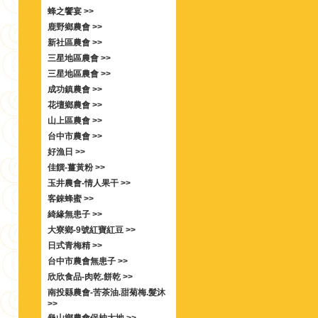
蜂之饗宴 >>
鹿野鄉農會 >>
新社區農會 >>
三星地區農會 >>
三星地區農會 >>
成功鎮農會 >>
花壇鄉農會 >>
山上區農會 >>
台中市農會 >>
好漁日 >>
佳饌-薑黃粉 >>
玉井農會-情人果干 >>
客錸蜂蜜 >>
綺緣無患子 >>
大寮鄉-9號紅寶紅豆 >>
日式青梅精 >>
台中市農會無患子 >>
欣欣食品-肉乾.餅乾 >>
南投縣農會-苦茶油.甜菊梅.髮沐
>>