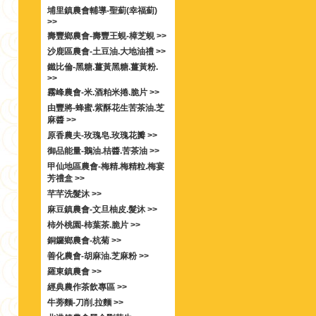
埔里鎮農會輔導-聖薊(幸福薊)
>>
壽豐鄉農會-壽豐王蜆-樟芝蜆 >>
沙鹿區農會-土豆油.大地油禮 >>
鐵比倫-黑糖.薑黃黑糖.薑黃粉.
>>
霧峰農會-米.酒粕米捲.脆片 >>
由豐將-蜂蜜.紫酥花生苦茶油.芝
麻醬 >>
原香農夫-玫瑰皂.玫瑰花瓣 >>
御品能量-鵝油.桔醬.苦茶油 >>
甲仙地區農會-梅精.梅精粒.梅宴
芳禮盒 >>
芊芊洗髮沐 >>
麻豆鎮農會-文旦柚皮.髮沐 >>
柿外桃園-柿葉茶.脆片 >>
銅鑼鄉農會-杭菊 >>
善化農會-胡麻油.芝麻粉 >>
羅東鎮農會 >>
經典農作茶飲專區 >>
牛蒡麵-刀削.拉麵 >>