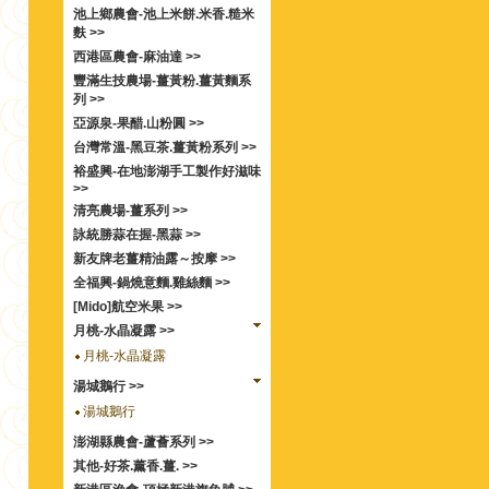
池上鄉農會-池上米餅.米香.糙米
麩 >>
西港區農會-麻油達 >>
豐滿生技農場-薑黃粉.薑黃麵系
列 >>
亞源泉-果醋.山粉圓 >>
台灣常溫-黑豆茶.薑黃粉系列 >>
裕盛興-在地澎湖手工製作好滋味
>>
清亮農場-薑系列 >>
詠統勝蒜在握-黑蒜 >>
新友牌老薑精油露～按摩 >>
全福興-鍋燒意麵.雞絲麵 >>
[Mido]航空米果 >>
月桃-水晶凝露 >>
月桃-水晶凝露
湯城鵝行 >>
湯城鵝行
澎湖縣農會-蘆薈系列 >>
其他-好茶.薰香.薑. >>