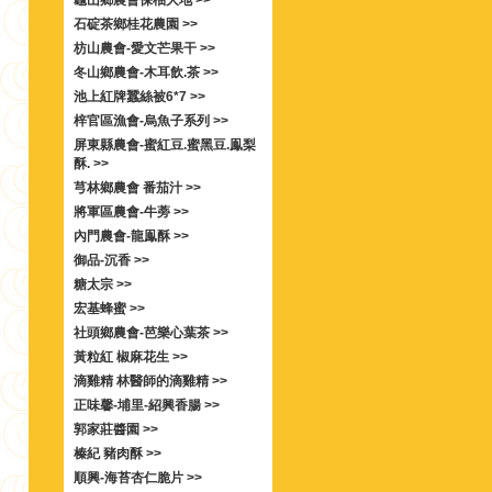
龜山鄉農會保柚大地 >>
石碇茶鄉桂花農園 >>
枋山農會-愛文芒果干 >>
冬山鄉農會-木耳飲.茶 >>
池上紅牌蠶絲被6*7 >>
梓官區漁會-烏魚子系列 >>
屏東縣農會-蜜紅豆.蜜黑豆.鳯梨
酥. >>
芎林鄉農會 番茄汁 >>
將軍區農會-牛蒡 >>
內門農會-龍鳯酥 >>
御品-沉香 >>
糖太宗 >>
宏基蜂蜜 >>
社頭鄉農會-芭樂心葉茶 >>
黃粒紅 椒麻花生 >>
滴雞精 林醫師的滴雞精 >>
正味馨-埔里-紹興香腸 >>
郭家莊醬園 >>
榛紀 豬肉酥 >>
順興-海苔杏仁脆片 >>