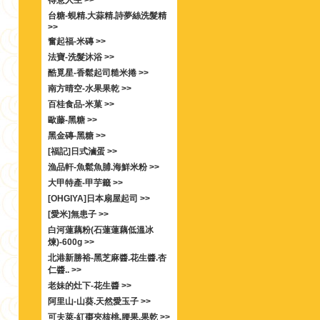
得意人生 >>
台糖-蜆精.大蒜精.詩夢絲洗髮精
>>
奮起福-米磚 >>
法寶-洗髮沐浴 >>
酷覓星-香鬆起司糙米捲 >>
南方晴空-水果果乾 >>
百桂食品-米菓 >>
歐藤-黑糖 >>
黑金磚-黑糖 >>
[福記]日式滷蛋 >>
漁品軒-魚鬆魚脯.海鮮米粉 >>
大甲特產-甲芋籤 >>
[OHGIYA]日本扇屋起司 >>
[愛米]無患子 >>
白河蓮藕粉(石蓮蓮藕低溫冰
煉)-600g >>
北港新勝裕-黑芝麻醬.花生醬.杏
仁醬.. >>
老妹的灶下-花生醬 >>
阿里山-山葵.天然愛玉子 >>
可夫萊-紅棗夾核桃.腰果.果乾 >>