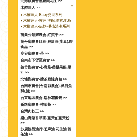
北港鎮農會黑金剛花生 >>
木酢達人 >>
木酢達人-Baby嬰兒系列
木酢達人-髮沐.洗碗.洗衣.地板
木酢達人-竉物-毛孩清潔系列
苗栗公館鄉農會-紅棗干 >>
萬丹鄉農會紅豆-鮮紅豆(生豆).即
食品 >>
鹿谷鄉農會-茶 >>
台南市下營區農會 >>
義竹鄉農會-心意足‧桑椹果醋.果
汁 >>
北埔鄉農會-擂茶粉隨身包 >>
台南市農會(台南縣農會)-虱目魚
酥(脯) >>
台東地區農會-洛神花蜜餞 >>
番路鄉農會-柿葉茶 >>
台灣肉乾王 >>
樂山野菜香草園-薑黃伯薑黃粉
>>
沙鹿協昌油行-芝麻油.花生油.苦
茶油 >>