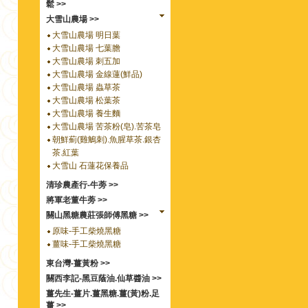
鬆 >>
大雪山農場 >>
大雪山農場 明日葉
大雪山農場 七葉膽
大雪山農場 刺五加
大雪山農場 金線蓮(鮮品)
大雪山農場 蟲草茶
大雪山農場 松葉茶
大雪山農場 養生麵
大雪山農場 苦茶粉(皂).苦茶皂
朝鮮薊(雞鵤刺).魚腥草茶.銀杏
茶.紅葉
大雪山 石蓮花保養品
清珍農產行-牛蒡 >>
將軍老董牛蒡 >>
關山黑糖農莊張師傅黑糖 >>
原味-手工柴燒黑糖
薑味-手工柴燒黑糖
東台灣-薑黃粉 >>
關西李記-黑豆蔭油.仙草醬油 >>
薑先生-薑片.薑黑糖.薑(黃)粉.足
薑 >>