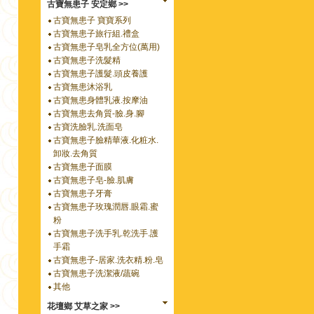
古寶無患子 安定鄉 >>
古寶無患子 寶寶系列
古寶無患子旅行組.禮盒
古寶無患子皂乳全方位(萬用)
古寶無患子洗髮精
古寶無患子護髮.頭皮養護
古寶無患沐浴乳
古寶無患身體乳液.按摩油
古寶無患去角質-臉.身.腳
古寶洗臉乳.洗面皂
古寶無患子臉精華液.化粧水.
卸妝.去角質
古寶無患子面膜
古寶無患子皂-臉.肌膚
古寶無患子牙膏
古寶無患子玫瑰潤唇.眼霜.蜜
粉
古寶無患子洗手乳.乾洗手.護
手霜
古寶無患子-居家.洗衣精.粉.皂
古寶無患子洗潔液/蔬碗
其他
花壇鄉 艾草之家 >>