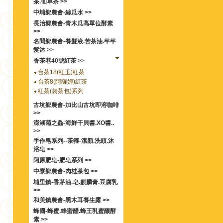
茶.仙草茶 >>
中埔鄉農會-絲瓜水 >>
長治郷農會-青木瓜高單位酵素
>>
名間鄉農會-養髮液.苦茶油.芊芊
髮沐 >>
香茶巷40號紅茶 >>
台茶18(紅玉)紅茶
台茶8(阿薩姆)紅茶
紅茶(袋茶包)系列
古坑鄉農會-加比山古坑即溶咖啡
>>
澎湖菊之鱻-海鮮干貝醬.XO醬..
>>
手作皂系列--茶箍-潔顏.洗頭.沐
浴皂 >>
阿原肥皂-肥皂系列 >>
中寮鄉農會-肉桂茶包 >>
埔里鎮-香茅油.皂.麒麟膏.豆腐乳
>>
和美鎮農會-黑木耳養生露 >>
蜂國-蜂蜜.蜂蜜醋.蜂王乳蜜釀酵
素 >>