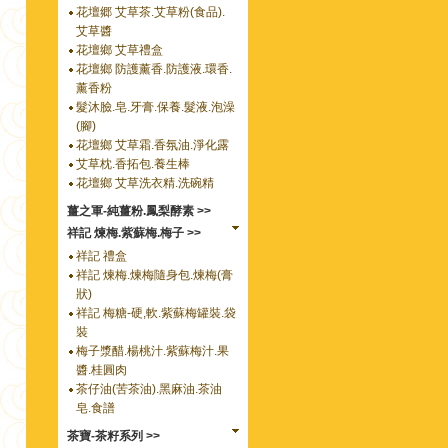
花壇郷 艾草茶.艾草粉(食品).
艾草醬
花壇鄉 艾草禮盒
花壇鄉 防護薰香.防護液.環香.
薰香粉
髮沐臉.皂.牙膏.保養.髮液.泡澡
(腳)
花壇鄉 艾草霜.香氛油.淨化露
艾草枕.香拓包.養生棒
花壇鄉 艾草洗衣精.洗碗精
薑之軍-純薑粉.鳳梨酵素 >>
祥記 煉梅.紫蘇梅.梅子 >>
祥記 禮盒
祥記 煉梅.煉梅隨身包.煉梅(膏
狀)
祥記 梅糖-硬,軟.紫蘇梅罐裝.袋
裝
梅子漿醋.楊桃汁.紫蘇梅汁.果
醬.桂圓肉
茶仔油(苦茶油).黑麻油.茶油
皂.食譜
茶寶-茶籽系列 >>