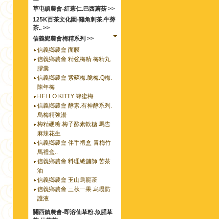
草屯鎮農會-紅薏仁.巴西蘑菇 >>
125K百茶文化園-雞角刺茶.牛蒡
茶.. >>
信義鄉農會梅精系列 >>
信義鄉農會 面膜
信義鄉農會 精強梅精.梅精丸
膠囊
信義鄉農會 紫蘇梅.脆梅.Q梅.
陳年梅
HELLO KITTY 蜂蜜梅..
信義鄉農會 酵素.有神酵系列.
烏梅精強湯
梅精硬糖.梅子酵素軟糖.馬告
麻辣花生
信義鄉農會 伴手禮盒-青梅竹
馬禮盒..
信義鄉農會 料理總舖師.苦茶
油
信義鄉農會 玉山烏龍茶
信義鄉農會 三秋一果.烏嘎防
護液
關西鎮農會-即溶仙草粉.魚腥草