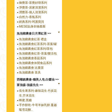
御覺茶-茶覺好喫系列
淨覺茶-居家清潔系列
潤覺茶-個人清潔系列
自然力-香氛系列
經典系列-呵護寶貝
MESE貼身衣物慕斯
魚池鄉農會日月潭紅茶 >>
魚池鄉農會紅茶 禮盒
魚池鄉農會紅茶系列-茶葉/罐
魚池鄉農會紅茶系列/茶包
魚池鄉農會紅茶-茶葉/樂活包
魚池鄉農會香菇系列
魚池鄉農會休閒食品系列
魚池鄉農會 比賽茶
魚池鄉農會 茶具
西螺鎮農會-穗美人皂.白醬油 >>
富強森-強森先生 >>
長生果系列-麻辣花生.竹炭花
生.芥末花生
蜂蜜.黑糖
手作餅乾-牛哥羊妹乳餅.蔓越
莓雪花酥..