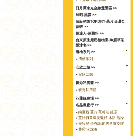
日月潭東光金線蓮園區 >>
展昭-黑蒜 >>
頂級乾燥TOPDRY-蒜片.金薯C.
蒜蝦 >>
藕達人-蓮藕粉 >>
台東原生應用植物園-魚腥草茶.
髮沐皂 >>
清檜系列 >>
清檜系列
安欣二姑 >>
安欣二姑
毓秀私房醬 >>
毓秀私房醬
花蓮綠農場 >>
名品農產行 >>
純薑粉.薑片.茶籽油.紅茶
薑汁何首烏洗髮精.沐浴.泡澡
美容皂.茶籽護膚.去角質凝膠
薑霜.洗潔液