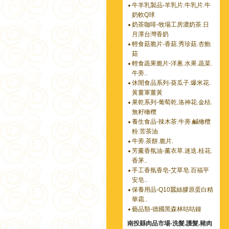
牛羊乳製品-羊乳片.牛乳片.牛
奶軟Q球
奶茶咖啡-牧場工房濃奶茶.日
月潭台灣香奶
輕食菇脆片-香菇.秀珍菇.杏鮑
菇
輕食蔬果脆片-洋蔥.水果.蔬菜.
牛蒡..
休閒食品系列-葵瓜子.爆米花.
黃薑軍薑黃
果乾系列-葡萄乾.洛神花.金桔.
無籽橄欖
養生食品-辣木茶.牛蒡.鹹橄欖
粉.苦茶油
牛蒡.茶餅.脆片.
芳薰香氛油-薰衣草.迷迭.桂花.
香茅..
手工香氛香皂-艾草皂.百福平
安皂..
保養用品-Q10蠶絲膠原蛋白精
華霜..
藝品類-德國黑森林咕咕鐘
南投縣肉品市場-洗髮.護髮.豬肉