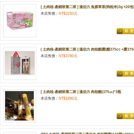
[ 土肉桂-產銷班第二班 ] 溫伯力 魚腥草茶(狗粒米)3g ×20包
本店售價：
NT$2250元
[ 土肉桂-產銷班第二班 ] 溫伯力 肉桂醋露(醋375cc +露375c
本店售價：
NT$3780元
[ 土肉桂-產銷班第二班 ] 溫伯力 肉桂醋(375㏄)*3瓶
本店售價：
NT$1890元