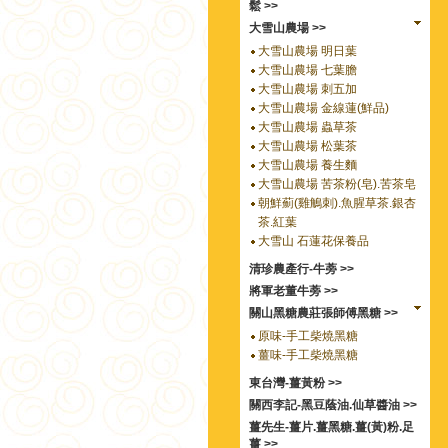
鬆 >>
大雪山農場 >>
大雪山農場 明日葉
大雪山農場 七葉膽
大雪山農場 刺五加
大雪山農場 金線蓮(鮮品)
大雪山農場 蟲草茶
大雪山農場 松葉茶
大雪山農場 養生麵
大雪山農場 苦茶粉(皂).苦茶皂
朝鮮薊(雞鵤刺).魚腥草茶.銀杏
茶.紅葉
大雪山 石蓮花保養品
清珍農產行-牛蒡 >>
將軍老董牛蒡 >>
關山黑糖農莊張師傅黑糖 >>
原味-手工柴燒黑糖
薑味-手工柴燒黑糖
東台灣-薑黃粉 >>
關西李記-黑豆蔭油.仙草醬油 >>
薑先生-薑片.薑黑糖.薑(黃)粉.足
薑 >>