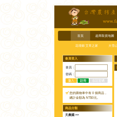
首頁
超商取貨地圖
花壇鄉 艾草之家
大雪
會員登入
會員：
密碼：
您的購物車中有 0 個商品，
總計金額為 NT$0元。
商品分類
天農國 >>