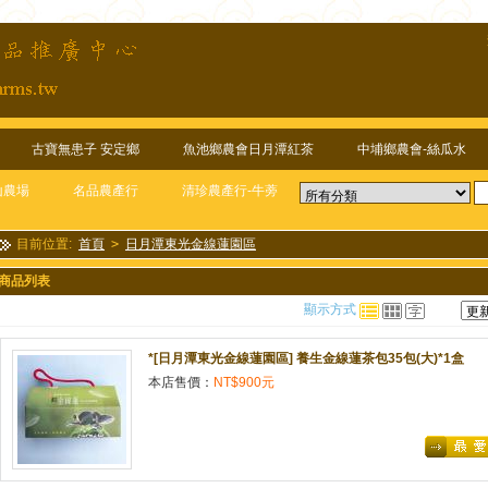
古寶無患子 安定鄉
魚池鄉農會日月潭紅茶
中埔鄉農會-絲瓜水
山農場
名品農產行
清珍農產行-牛蒡
目前位置:
首頁
>
日月潭東光金線蓮園區
商品列表
顯示方式
*[日月潭東光金線蓮園區] 養生金線蓮茶包35包(大)*1盒
本店售價：
NT$900元