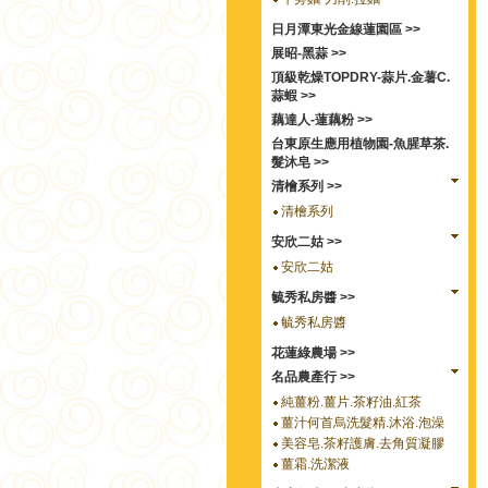
日月潭東光金線蓮園區 >>
展昭-黑蒜 >>
頂級乾燥TOPDRY-蒜片.金薯C.
蒜蝦 >>
藕達人-蓮藕粉 >>
台東原生應用植物園-魚腥草茶.
髮沐皂 >>
清檜系列 >>
清檜系列
安欣二姑 >>
安欣二姑
毓秀私房醬 >>
毓秀私房醬
花蓮綠農場 >>
名品農產行 >>
純薑粉.薑片.茶籽油.紅茶
薑汁何首烏洗髮精.沐浴.泡澡
美容皂.茶籽護膚.去角質凝膠
薑霜.洗潔液