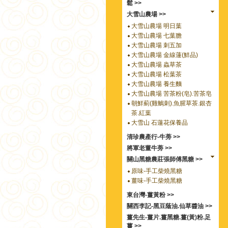
鬆 >>
大雪山農場 >>
大雪山農場 明日葉
大雪山農場 七葉膽
大雪山農場 刺五加
大雪山農場 金線蓮(鮮品)
大雪山農場 蟲草茶
大雪山農場 松葉茶
大雪山農場 養生麵
大雪山農場 苦茶粉(皂).苦茶皂
朝鮮薊(雞鵤刺).魚腥草茶.銀杏
茶.紅葉
大雪山 石蓮花保養品
清珍農產行-牛蒡 >>
將軍老董牛蒡 >>
關山黑糖農莊張師傅黑糖 >>
原味-手工柴燒黑糖
薑味-手工柴燒黑糖
東台灣-薑黃粉 >>
關西李記-黑豆蔭油.仙草醬油 >>
薑先生-薑片.薑黑糖.薑(黃)粉.足
薑 >>