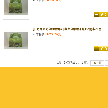
本店售價：
NT$450元
[日月潭東光金線蓮園區] 養生金線蓮茶包15包(小)*1盒
本店售價：
NT$450元
總計 9 個記錄，共 1 頁。
第一頁