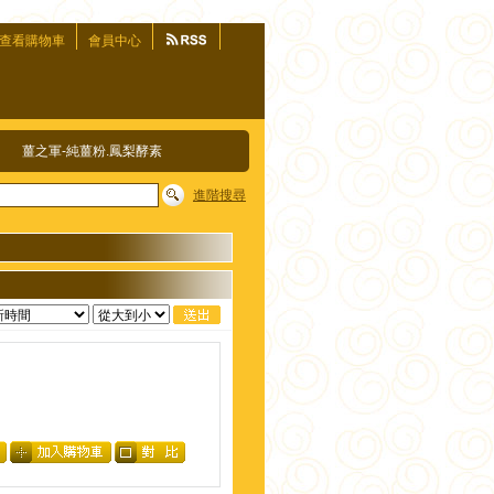
查看購物車
會員中心
薑之軍-純薑粉.鳳梨酵素
進階搜尋