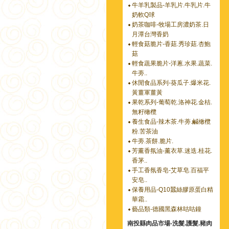
牛羊乳製品-羊乳片.牛乳片.牛
奶軟Q球
奶茶咖啡-牧場工房濃奶茶.日
月潭台灣香奶
輕食菇脆片-香菇.秀珍菇.杏鮑
菇
輕食蔬果脆片-洋蔥.水果.蔬菜.
牛蒡..
休閒食品系列-葵瓜子.爆米花.
黃薑軍薑黃
果乾系列-葡萄乾.洛神花.金桔.
無籽橄欖
養生食品-辣木茶.牛蒡.鹹橄欖
粉.苦茶油
牛蒡.茶餅.脆片.
芳薰香氛油-薰衣草.迷迭.桂花.
香茅..
手工香氛香皂-艾草皂.百福平
安皂..
保養用品-Q10蠶絲膠原蛋白精
華霜..
藝品類-德國黑森林咕咕鐘
南投縣肉品市場-洗髮.護髮.豬肉