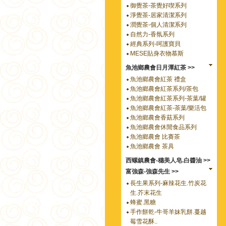
御覺茶-茶覺好喫系列
淨覺茶-居家清潔系列
潤覺茶-個人清潔系列
自然力-香氛系列
經典系列-呵護寶貝
MESE貼身衣物慕斯
魚池鄉農會日月潭紅茶 >>
魚池鄉農會紅茶 禮盒
魚池鄉農會紅茶系列/茶包
魚池鄉農會紅茶系列-茶葉/罐
魚池鄉農會紅茶-茶葉/樂活包
魚池鄉農會香菇系列
魚池鄉農會休閒食品系列
魚池鄉農會 比賽茶
魚池鄉農會 茶具
西螺鎮農會-穗美人皂.白醬油 >>
富強森-強森先生 >>
長生果系列-麻辣花生.竹炭花
生.芥末花生
蜂蜜.黑糖
手作餅乾-牛哥羊妹乳餅.蔓越
莓雪花酥..