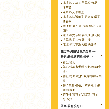
花壇郷 艾草茶.艾草粉(食品).
艾草醬
花壇鄉 艾草禮盒
花壇鄉 防護薰香.防護液.環香.
薰香粉
髮沐臉.皂.牙膏.保養.髮液.泡澡
(腳)
花壇鄉 艾草霜.香氛油.淨化露
艾草枕.香拓包.養生棒
花壇鄉 艾草洗衣精.洗碗精
薑之軍-純薑粉.鳳梨酵素 >>
祥記 煉梅.紫蘇梅.梅子 >>
祥記 禮盒
祥記 煉梅.煉梅隨身包.煉梅(膏
狀)
祥記 梅糖-硬,軟.紫蘇梅罐裝.袋
裝
梅子漿醋.楊桃汁.紫蘇梅汁.果
醬.桂圓肉
茶仔油(苦茶油).黑麻油.茶油
皂.食譜
茶寶-茶籽系列 >>