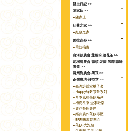
醫生日記 >>
陳家庄 >>
陳家庄
紅藜之家 >>
紅藜之家
蕎拉燕麥 >>
蕎拉燕麥
白河鎮農會 蓮藕粉.蓮花茶 >>
莿桐鄉農會-蒜頭.裝蒜·黑蒜.蒜味
青醬 >>
滿州鄉農會-黑豆 >>
蔴鑽農坊-許益堂 >>
臺灣許益堂柚子蔘
Happy鮮榖茶飲系列
草本風格茶飲系列
禮尚往來 盒家歡樂
農作茶飲專區
經典農作茶飲專區
呷趣味果乾專區
茶飲-大泡包
牛蒡麵-刀削.拉麵