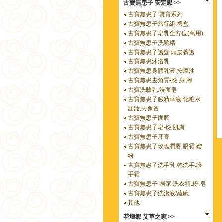
古寶無患子 安定鄉 >>
古寶無患子 寶寶系列
古寶無患子旅行組.禮盒
古寶無患子皂乳全方位(萬用)
古寶無患子洗髮精
古寶無患子護髮.頭皮養護
古寶無患沐浴乳
古寶無患身體乳液.按摩油
古寶無患去角質-臉.身.腳
古寶洗臉乳.洗面皂
古寶無患子臉精華液.化粧水.
卸妝.去角質
古寶無患子面膜
古寶無患子皂-臉.肌膚
古寶無患子牙膏
古寶無患子玫瑰潤唇.眼霜.蜜
粉
古寶無患子洗手乳.乾洗手.護
手霜
古寶無患子-居家.洗衣精.粉.皂
古寶無患子洗潔液/蔬碗
其他
花壇鄉 艾草之家 >>