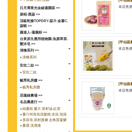
[甲仙區
本店售
日月潭東光金線蓮園區 >>
展昭-黑蒜 >>
頂級乾燥TOPDRY-蒜片.金薯C.
蒜蝦 >>
藕達人-蓮藕粉 >>
台東原生應用植物園-魚腥草茶.
[甲仙區
髮沐皂 >>
本店售
清檜系列 >>
清檜系列
安欣二姑 >>
安欣二姑
毓秀私房醬 >>
[甲仙區
毓秀私房醬
本店售
花蓮綠農場 >>
名品農產行 >>
純薑粉.薑片.茶籽油.紅茶
薑汁何首烏洗髮精.沐浴.泡澡
美容皂.茶籽護膚.去角質凝膠
薑霜.洗潔液