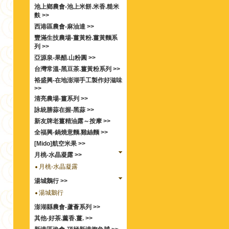
池上鄉農會-池上米餅.米香.糙米
麩 >>
西港區農會-麻油達 >>
豐滿生技農場-薑黃粉.薑黃麵系
列 >>
亞源泉-果醋.山粉圓 >>
台灣常溫-黑豆茶.薑黃粉系列 >>
裕盛興-在地澎湖手工製作好滋味
>>
清亮農場-薑系列 >>
詠統勝蒜在握-黑蒜 >>
新友牌老薑精油露～按摩 >>
全福興-鍋燒意麵.雞絲麵 >>
[Mido]航空米果 >>
月桃-水晶凝露 >>
月桃-水晶凝露
湯城鵝行 >>
湯城鵝行
澎湖縣農會-蘆薈系列 >>
其他-好茶.薰香.薑. >>