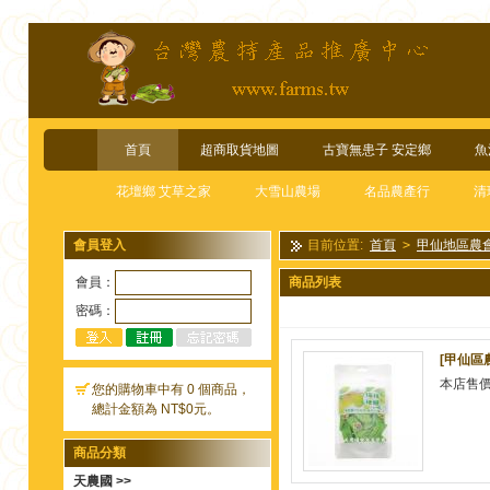
首頁
超商取貨地圖
古寶無患子 安定鄉
魚
花壇鄉 艾草之家
大雪山農場
名品農產行
清
會員登入
目前位置:
首頁
>
甲仙地區農會
會員：
商品列表
密碼：
[甲仙區
本店售
您的購物車中有 0 個商品，
總計金額為 NT$0元。
商品分類
天農國 >>