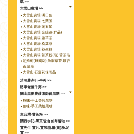
鬆 >>
大雪山農場 >>
大雪山農場 明日葉
大雪山農場 七葉膽
大雪山農場 刺五加
大雪山農場 金線蓮(鮮品)
大雪山農場 蟲草茶
大雪山農場 松葉茶
大雪山農場 養生麵
大雪山農場 苦茶粉(皂).苦茶皂
朝鮮薊(雞鵤刺).魚腥草茶.銀杏
茶.紅葉
大雪山 石蓮花保養品
清珍農產行-牛蒡 >>
將軍老董牛蒡 >>
關山黑糖農莊張師傅黑糖 >>
原味-手工柴燒黑糖
薑味-手工柴燒黑糖
東台灣-薑黃粉 >>
關西李記-黑豆蔭油.仙草醬油 >>
薑先生-薑片.薑黑糖.薑(黃)粉.足
薑 >>