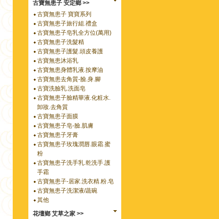
古寶無患子 安定鄉 >>
古寶無患子 寶寶系列
古寶無患子旅行組.禮盒
古寶無患子皂乳全方位(萬用)
古寶無患子洗髮精
古寶無患子護髮.頭皮養護
古寶無患沐浴乳
古寶無患身體乳液.按摩油
古寶無患去角質-臉.身.腳
古寶洗臉乳.洗面皂
古寶無患子臉精華液.化粧水.
卸妝.去角質
古寶無患子面膜
古寶無患子皂-臉.肌膚
古寶無患子牙膏
古寶無患子玫瑰潤唇.眼霜.蜜
粉
古寶無患子洗手乳.乾洗手.護
手霜
古寶無患子-居家.洗衣精.粉.皂
古寶無患子洗潔液/蔬碗
其他
花壇鄉 艾草之家 >>