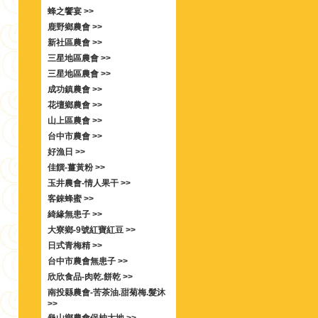
蜂之饗宴 >>
鹿野鄉農會 >>
新社區農會 >>
三星地區農會 >>
三星地區農會 >>
成功鎮農會 >>
花壇鄉農會 >>
山上區農會 >>
台中市農會 >>
好漁日 >>
佳饌-薑黃粉 >>
玉井農會-情人果干 >>
客錸蜂蜜 >>
綺緣無患子 >>
大寮鄉-9號紅寶紅豆 >>
日式青梅精 >>
台中市農會無患子 >>
欣欣食品-肉乾.餅乾 >>
南投縣農會-苦茶油.甜菊梅.髮沐
>>