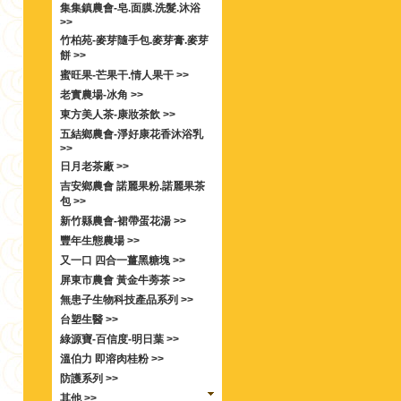
集集鎮農會-皂.面膜.洗髮.沐浴
>>
竹柏苑-麥芽隨手包.麥芽膏.麥芽
餅 >>
蜜旺果-芒果干.情人果干 >>
老實農場-冰角 >>
東方美人茶-康妝茶飲 >>
五結鄉農會-淨好康花香沐浴乳
>>
日月老茶廠 >>
吉安鄉農會 諾麗果粉.諾麗果茶
包 >>
新竹縣農會-裙帶蛋花湯 >>
豐年生態農場 >>
又一口 四合一薑黑糖塊 >>
屏東市農會 黃金牛蒡茶 >>
無患子生物科技產品系列 >>
台塑生醫 >>
綠源寶-百信度-明日葉 >>
溫伯力 即溶肉桂粉 >>
防護系列 >>
其他 >>