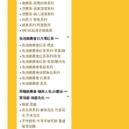
御覺茶-茶覺好喫系列
淨覺茶-居家清潔系列
潤覺茶-個人清潔系列
自然力-香氛系列
經典系列-呵護寶貝
MESE貼身衣物慕斯
魚池鄉農會日月潭紅茶 >>
魚池鄉農會紅茶 禮盒
魚池鄉農會紅茶系列-茶葉/罐
魚池鄉農會紅茶系列/茶包
魚池鄉農會紅茶-茶葉/樂活包
魚池鄉農會香菇系列
魚池鄉農會休閒食品系列
魚池鄉農會 比賽茶
魚池鄉農會 茶具
西螺鎮農會-穗美人皂.白醬油 >>
富強森-強森先生 >>
蜂蜜.黑糖
長生果系列-麻辣花生.竹炭花
生.芥末花生
手作餅乾-牛哥羊妹乳餅.蔓越
莓雪花酥..