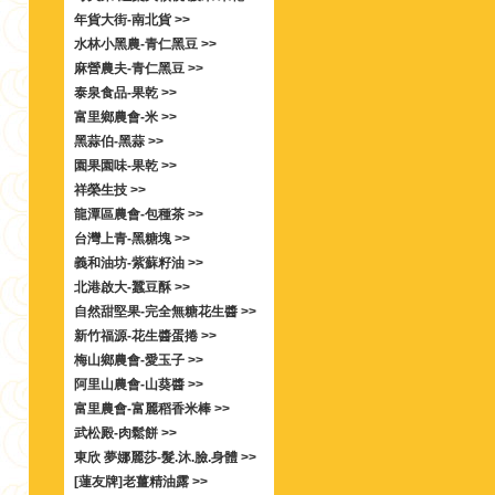
年貨大街-南北貨 >>
水林小黑農-青仁黑豆 >>
麻營農夫-青仁黑豆 >>
泰泉食品-果乾 >>
富里鄉農會-米 >>
黑蒜伯-黑蒜 >>
園果園味-果乾 >>
祥榮生技 >>
龍潭區農會-包種茶 >>
台灣上青-黑糖塊 >>
義和油坊-紫蘇籽油 >>
北港啟大-蠶豆酥 >>
自然甜堅果-完全無糖花生醬 >>
新竹福源-花生醬蛋捲 >>
梅山鄉農會-愛玉子 >>
阿里山農會-山葵醬 >>
富里農會-富麗稻香米棒 >>
武松殿-肉鬆餅 >>
東欣 夢娜麗莎-髮.沐.臉.身體 >>
[蓮友牌]老薑精油露 >>