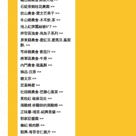
龜山鄉農會保柚大地 >>
石碇茶鄉桂花農園 >>
枋山農會-愛文芒果干 >>
冬山鄉農會-木耳飲.茶 >>
池上紅牌蠶絲被6*7 >>
梓官區漁會-烏魚子系列 >>
屏東縣農會-蜜紅豆.蜜黑豆.鳯梨
酥. >>
芎林鄉農會 番茄汁 >>
將軍區農會-牛蒡 >>
內門農會-龍鳯酥 >>
御品-沉香 >>
糖太宗 >>
宏基蜂蜜 >>
社頭鄉農會-芭樂心葉茶 >>
黃粒紅 椒麻花生 >>
滴雞精 林醫師的滴雞精 >>
正味馨-埔里-紹興香腸 >>
郭家莊醬園 >>
榛紀 豬肉酥 >>
順興-海苔杏仁脆片 >>