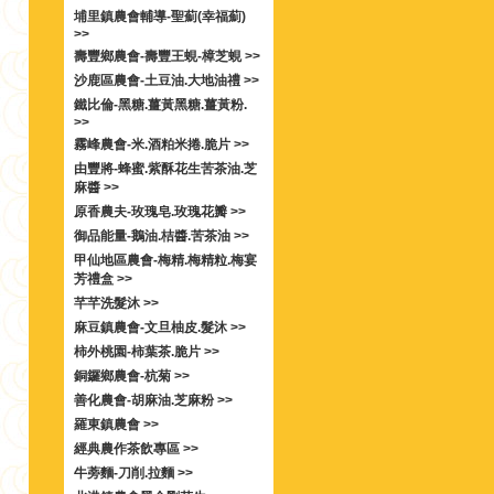
埔里鎮農會輔導-聖薊(幸福薊)
>>
壽豐鄉農會-壽豐王蜆-樟芝蜆 >>
沙鹿區農會-土豆油.大地油禮 >>
鐵比倫-黑糖.薑黃黑糖.薑黃粉.
>>
霧峰農會-米.酒粕米捲.脆片 >>
由豐將-蜂蜜.紫酥花生苦茶油.芝
麻醬 >>
原香農夫-玫瑰皂.玫瑰花瓣 >>
御品能量-鵝油.桔醬.苦茶油 >>
甲仙地區農會-梅精.梅精粒.梅宴
芳禮盒 >>
芊芊洗髮沐 >>
麻豆鎮農會-文旦柚皮.髮沐 >>
柿外桃園-柿葉茶.脆片 >>
銅鑼鄉農會-杭菊 >>
善化農會-胡麻油.芝麻粉 >>
羅東鎮農會 >>
經典農作茶飲專區 >>
牛蒡麵-刀削.拉麵 >>