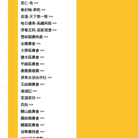
里仁-皂 >>
春好物-果乾 >>
老溫-天下第一辣 >>
每日優果-高纖蒟蒻 >>
淨毒五郎-居家清潔 >>
雲林縣農特產 >>
全國農會 >>
大寮區農會 >>
鹽水區農會 >>
平鎮區農會 >>
桑樂桑椹園 >>
屏東永信合作社 >>
五結鄉農會 >>
連城記 >>
茗源茶坊 >>
四知 >>
關山鎮農會 >>
國姓鄉農會 >>
關廟區農會 >>
信華農特產 >>