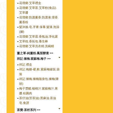
花壇鄉 艾草禮盒
花壇郷 艾草茶.艾草粉(食品).
艾草醬
花壇鄉 防護薰香.防護液.環香.
薰香粉
髮沐臉.皂.牙膏.保養.髮液.泡澡
(腳)
花壇鄉 艾草霜.香氛油.淨化露
艾草枕.香拓包.養生棒
花壇鄉 艾草洗衣精.洗碗精
薑之軍-純薑粉.鳳梨酵素 >>
祥記 煉梅.紫蘇梅.梅子 >>
祥記 禮盒
祥記 梅糖-硬,軟.紫蘇梅罐裝.袋
裝
祥記 煉梅.煉梅隨身包.煉梅(膏
狀)
梅子漿醋.楊桃汁.紫蘇梅汁.果
醬.桂圓肉
茶仔油(苦茶油).黑麻油.茶油
皂.食譜
茶寶-茶籽系列 >>