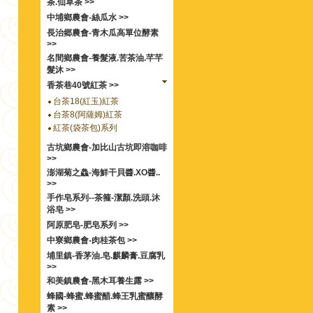
茶.仙草茶 >>
中埔鄉農會-絲瓜水 >>
長治郷農會-青木瓜高單位酵素
>>
名間鄉農會-養髮液.苦茶油.芊芊
髮沐 >>
香茶巷40號紅茶 >>
台茶18(紅玉)紅茶
台茶8(阿薩姆)紅茶
紅茶(袋茶包)系列
古坑鄉農會-加比山古坑即溶咖啡
>>
澎湖菊之鱻-海鮮干貝醬.XO醬..
>>
手作皂系列--茶箍-潔顏.洗頭.沐
浴皂 >>
阿原肥皂-肥皂系列 >>
中寮鄉農會-肉桂茶包 >>
埔里鎮-香茅油.皂.麒麟膏.豆腐乳
>>
和美鎮農會-黑木耳養生露 >>
蜂國-蜂蜜.蜂蜜醋.蜂王乳蜜釀酵
素 >>