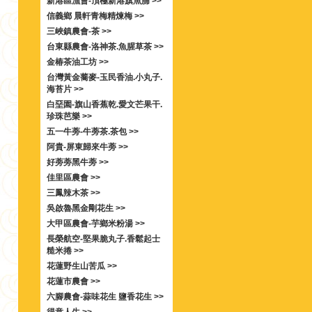
新港區漁會-頂極新港旗魚脯 >>
信義鄉 晨軒青梅精煉梅 >>
三峽鎮農會-茶 >>
台東縣農會-洛神茶.魚腥草茶 >>
金椿茶油工坊 >>
台灣黃金蕎麥-玉民香油.小丸子.
海苔片 >>
白堊園-旗山香蕉乾.愛文芒果干.
珍珠芭樂 >>
五一牛蒡-牛蒡茶.茶包 >>
阿貴-屏東歸來牛蒡 >>
好蒡蒡黑牛蒡 >>
佳里區農會 >>
三鳳辣木茶 >>
吳啟魯黑金剛花生 >>
大甲區農會-芋鄉米粉湯 >>
長榮航空-堅果脆丸子.香鬆起士
糙米捲 >>
花蓮野生山苦瓜 >>
花蓮市農會 >>
六腳農會-蒜味花生 鹽香花生 >>