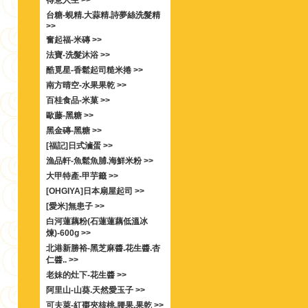
得意人生 >>
台糖-蜆精.大蒜精.詩夢絲洗髮精
>>
奮起福-米磚 >>
法寶-洗髮沐浴 >>
酷覓星-香鬆起司糙米捲 >>
南方晴空-水果果乾 >>
百桂食品-米菓 >>
歐藤-黑糖 >>
黑金磚-黑糖 >>
[福記]日式滷蛋 >>
漁品軒-魚鬆魚脯.海鮮米粉 >>
大甲特產-甲芋籤 >>
[OHGIYA]日本扇屋起司 >>
[愛米]無患子 >>
白河蓮藕粉(石蓮蓮藕低溫冰
煉)-600g >>
北港新勝裕-黑芝麻醬.花生醬.杏
仁醬.. >>
老妹的灶下-花生醬 >>
阿里山-山葵.天然愛玉子 >>
可夫萊-紅棗夾核桃.腰果.果乾 >>