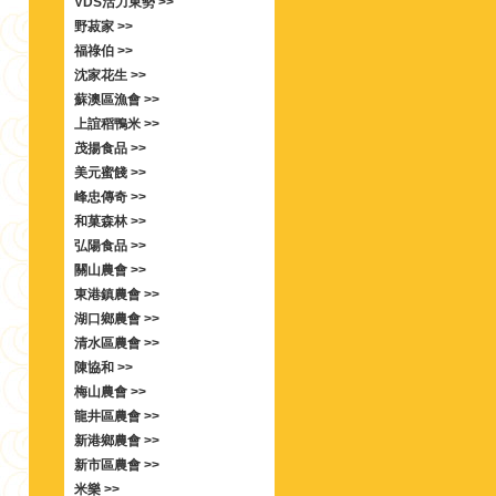
VDS活力東勢 >>
野菽家 >>
福祿伯 >>
沈家花生 >>
蘇澳區漁會 >>
上誼稻鴨米 >>
茂揚食品 >>
美元蜜餞 >>
峰忠傳奇 >>
和菓森林 >>
弘陽食品 >>
關山農會 >>
東港鎮農會 >>
湖口鄉農會 >>
清水區農會 >>
陳協和 >>
梅山農會 >>
龍井區農會 >>
新港鄉農會 >>
新市區農會 >>
米樂 >>