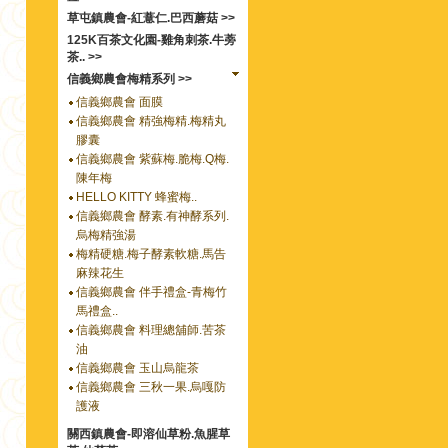
草屯鎮農會-紅薏仁.巴西蘑菇 >>
125K百茶文化園-雞角刺茶.牛蒡
茶.. >>
信義鄉農會梅精系列 >>
信義鄉農會 面膜
信義鄉農會 精強梅精.梅精丸
膠囊
信義鄉農會 紫蘇梅.脆梅.Q梅.
陳年梅
HELLO KITTY 蜂蜜梅..
信義鄉農會 酵素.有神酵系列.
烏梅精強湯
梅精硬糖.梅子酵素軟糖.馬告
麻辣花生
信義鄉農會 伴手禮盒-青梅竹
馬禮盒..
信義鄉農會 料理總舖師.苦茶
油
信義鄉農會 玉山烏龍茶
信義鄉農會 三秋一果.烏嘎防
護液
關西鎮農會-即溶仙草粉.魚腥草