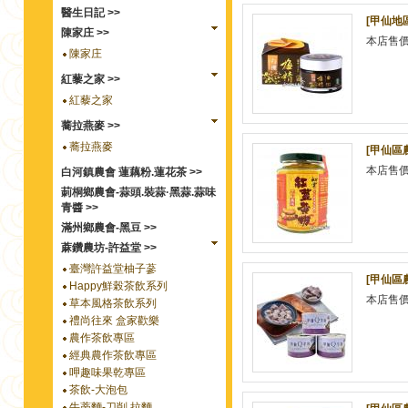
醫生日記 >>
[甲仙地
陳家庄 >>
本店售
陳家庄
紅藜之家 >>
紅藜之家
蕎拉燕麥 >>
蕎拉燕麥
[甲仙區
本店售
白河鎮農會 蓮藕粉.蓮花茶 >>
莿桐鄉農會-蒜頭.裝蒜·黑蒜.蒜味
青醬 >>
滿州鄉農會-黑豆 >>
蔴鑽農坊-許益堂 >>
臺灣許益堂柚子蔘
[甲仙區
Happy鮮榖茶飲系列
本店售
草本風格茶飲系列
禮尚往來 盒家歡樂
農作茶飲專區
經典農作茶飲專區
呷趣味果乾專區
茶飲-大泡包
牛蒡麵-刀削.拉麵