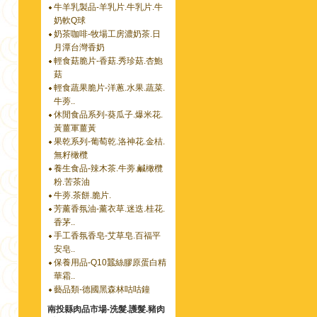
牛羊乳製品-羊乳片.牛乳片.牛
奶軟Q球
奶茶咖啡-牧場工房濃奶茶.日
月潭台灣香奶
輕食菇脆片-香菇.秀珍菇.杏鮑
菇
輕食蔬果脆片-洋蔥.水果.蔬菜.
牛蒡..
休閒食品系列-葵瓜子.爆米花.
黃薑軍薑黃
果乾系列-葡萄乾.洛神花.金桔.
無籽橄欖
養生食品-辣木茶.牛蒡.鹹橄欖
粉.苦茶油
牛蒡.茶餅.脆片.
芳薰香氛油-薰衣草.迷迭.桂花.
香茅..
手工香氛香皂-艾草皂.百福平
安皂..
保養用品-Q10蠶絲膠原蛋白精
華霜..
藝品類-德國黑森林咕咕鐘
南投縣肉品市場-洗髮.護髮.豬肉