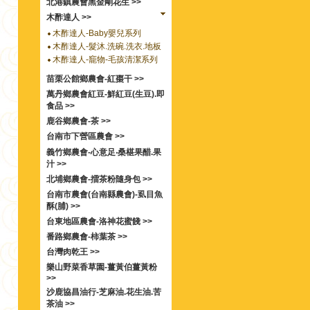
北港鎮農會黑金剛花生 >>
木酢達人 >>
木酢達人-Baby嬰兒系列
木酢達人-髮沐.洗碗.洗衣.地板
木酢達人-竉物-毛孩清潔系列
苗栗公館鄉農會-紅棗干 >>
萬丹鄉農會紅豆-鮮紅豆(生豆).即
食品 >>
鹿谷鄉農會-茶 >>
台南市下營區農會 >>
義竹鄉農會-心意足‧桑椹果醋.果
汁 >>
北埔鄉農會-擂茶粉隨身包 >>
台南市農會(台南縣農會)-虱目魚
酥(脯) >>
台東地區農會-洛神花蜜餞 >>
番路鄉農會-柿葉茶 >>
台灣肉乾王 >>
樂山野菜香草園-薑黃伯薑黃粉
>>
沙鹿協昌油行-芝麻油.花生油.苦
茶油 >>