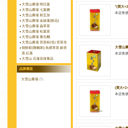
大雪山農場 明日葉
*(買大+
大雪山農場 七葉膽
本店售
大雪山農場 刺五加
大雪山農場 金線蓮(鮮品)
大雪山農場 蟲草茶
大雪山農場 松葉茶
大雪山農場 養生麵
大雪山農場 苦茶粉(皂).苦茶皂
大雪山農
朝鮮薊(雞鵤刺).魚腥草茶.銀杏
茶.紅葉
本店售
大雪山 石蓮花保養品
品牌專區
大雪山農場
(5)
(買大+2
本店售