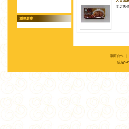
大雪山農
本店售
瀏覽歷史
廠商合作
|
統編54