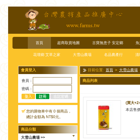
首頁
超商取貨地圖
古寶無患子 安定鄉
魚
花壇鄉 艾草之家
大雪山農場
名品農產行
清
會員登入
目前位置:
首頁
>
大雪山農場
會員：
商品列表
密碼：
(買大+2
本店售
您的購物車中有 0 個商品，
總計金額為 NT$0元。
商品分類
大雪山農場 >>