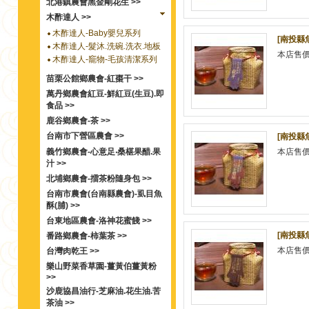
北港鎮農會黑金剛花生 >>
木酢達人 >>
木酢達人-Baby嬰兒系列
[南投縣
木酢達人-髮沐.洗碗.洗衣.地板
本店售
木酢達人-竉物-毛孩清潔系列
苗栗公館鄉農會-紅棗干 >>
萬丹鄉農會紅豆-鮮紅豆(生豆).即
食品 >>
鹿谷鄉農會-茶 >>
台南市下營區農會 >>
[南投縣
義竹鄉農會-心意足‧桑椹果醋.果
本店售
汁 >>
北埔鄉農會-擂茶粉隨身包 >>
台南市農會(台南縣農會)-虱目魚
酥(脯) >>
台東地區農會-洛神花蜜餞 >>
[南投縣
番路鄉農會-柿葉茶 >>
本店售
台灣肉乾王 >>
樂山野菜香草園-薑黃伯薑黃粉
>>
沙鹿協昌油行-芝麻油.花生油.苦
茶油 >>