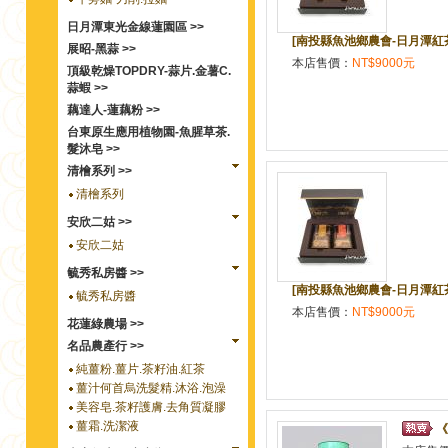
日月潭東光金線蓮園區 >>
[南投縣魚池鄉農會-日月潭紅茶館
展昭-黑蒜 >>
本店售價：
NT$9000元
頂級乾燥TOPDRY-蒜片.金薯C.
蒜蝦 >>
藕達人-蓮藕粉 >>
台東原生應用植物園-魚腥草茶.
髮沐皂 >>
清檜系列 >>
清檜系列
安欣二姑 >>
安欣二姑
毓秀私房醬 >>
[南投縣魚池鄉農會-日月潭紅茶館
毓秀私房醬
本店售價：
NT$9000元
花蓮綠農場 >>
名品農產行 >>
純薑粉.薑片.茶籽油.紅茶
薑汁何首烏洗髮精.沐浴.泡澡
美容皂.茶籽護膚.去角質凝膠
薑霜.洗潔液
《