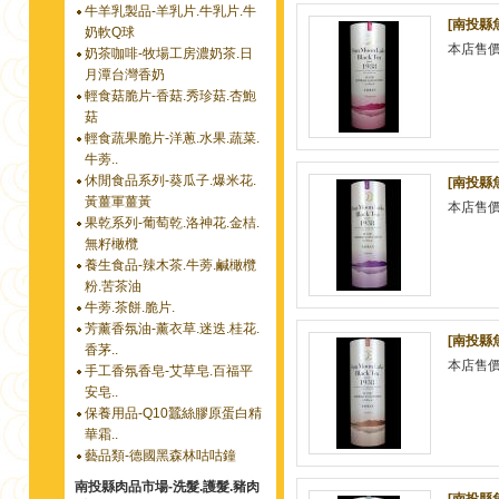
牛羊乳製品-羊乳片.牛乳片.牛
[南投縣魚
奶軟Q球
本店售
奶茶咖啡-牧場工房濃奶茶.日
月潭台灣香奶
輕食菇脆片-香菇.秀珍菇.杏鮑
菇
輕食蔬果脆片-洋蔥.水果.蔬菜.
牛蒡..
休閒食品系列-葵瓜子.爆米花.
[南投縣魚
黃薑軍薑黃
本店售
果乾系列-葡萄乾.洛神花.金桔.
無籽橄欖
養生食品-辣木茶.牛蒡.鹹橄欖
粉.苦茶油
牛蒡.茶餅.脆片.
芳薰香氛油-薰衣草.迷迭.桂花.
[南投縣魚
香茅..
本店售
手工香氛香皂-艾草皂.百福平
安皂..
保養用品-Q10蠶絲膠原蛋白精
華霜..
藝品類-德國黑森林咕咕鐘
南投縣肉品市場-洗髮.護髮.豬肉