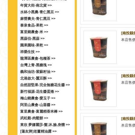
年貨大街-南北貨 >>
水林小黑農-青仁黑豆 >>
麻營農夫-青仁黑豆 >>
泰泉食品-果乾 >>
富里鄉農會-米 >>
[南投縣
黑蒜伯-黑蒜 >>
本店售
園果園味-果乾 >>
祥榮生技 >>
龍潭區農會-包種茶 >>
台灣上青-黑糖塊 >>
義和油坊-紫蘇籽油 >>
[南投縣
北港啟大-蠶豆酥 >>
本店售
自然甜堅果-完全無糖花生醬 >>
新竹福源-花生醬蛋捲 >>
梅山鄉農會-愛玉子 >>
阿里山農會-山葵醬 >>
富里農會-富麗稻香米棒 >>
武松殿-肉鬆餅 >>
[南投縣
東欣 夢娜麗莎-髮.沐.臉.身體 >>
本店售
[蓮友牌]老薑精油露 >>