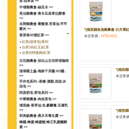
茶.仙草茶 >>
中埔鄉農會-絲瓜水 >>
長治郷農會-青木瓜高單位酵素
>>
名間鄉農會-養髮液.苦茶油.芊芊
髮沐 >>
*[南投縣魚池鄉農會-日月潭紅
香茶巷40號紅茶 >>
本店售價：
NT$149元
紅茶(袋茶包)系列
台茶18(紅玉)紅茶
台茶8(阿薩姆)紅茶
古坑鄉農會-加比山古坑即溶咖啡
>>
*[南投
澎湖菊之鱻-海鮮干貝醬.XO醬..
>>
本店售
手作皂系列--茶箍-潔顏.洗頭.沐
浴皂 >>
阿原肥皂-肥皂系列 >>
中寮鄉農會-肉桂茶包 >>
埔里鎮-香茅油.皂.麒麟膏.豆腐乳
>>
*[南投
和美鎮農會-黑木耳養生露 >>
本店售
蜂國-蜂蜜.蜂蜜醋.蜂王乳蜜釀酵
素 >>