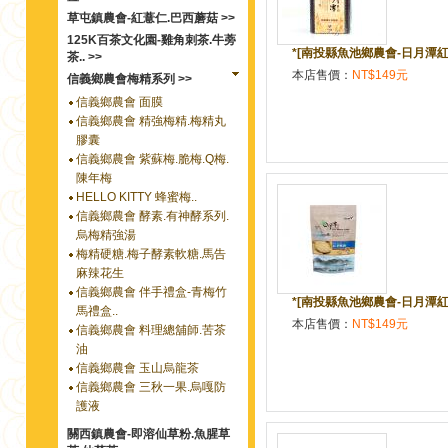
草屯鎮農會-紅薏仁.巴西蘑菇 >>
125K百茶文化園-雞角刺茶.牛蒡
*[南投縣魚池鄉農會-日月潭紅
茶.. >>
本店售價：
NT$149元
信義鄉農會梅精系列 >>
信義鄉農會 面膜
信義鄉農會 精強梅精.梅精丸
膠囊
信義鄉農會 紫蘇梅.脆梅.Q梅.
陳年梅
HELLO KITTY 蜂蜜梅..
信義鄉農會 酵素.有神酵系列.
烏梅精強湯
梅精硬糖.梅子酵素軟糖.馬告
麻辣花生
信義鄉農會 伴手禮盒-青梅竹
*[南投縣魚池鄉農會-日月潭紅
馬禮盒..
本店售價：
NT$149元
信義鄉農會 料理總舖師.苦茶
油
信義鄉農會 玉山烏龍茶
信義鄉農會 三秋一果.烏嘎防
護液
關西鎮農會-即溶仙草粉.魚腥草