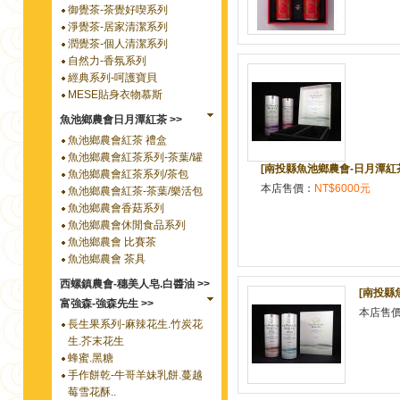
御覺茶-茶覺好喫系列
淨覺茶-居家清潔系列
潤覺茶-個人清潔系列
自然力-香氛系列
經典系列-呵護寶貝
MESE貼身衣物慕斯
魚池鄉農會日月潭紅茶 >>
魚池鄉農會紅茶 禮盒
魚池鄉農會紅茶系列-茶葉/罐
[南投縣魚池鄉農會-日月潭紅茶館]
魚池鄉農會紅茶系列/茶包
本店售價：
NT$6000元
魚池鄉農會紅茶-茶葉/樂活包
魚池鄉農會香菇系列
魚池鄉農會休閒食品系列
魚池鄉農會 比賽茶
魚池鄉農會 茶具
西螺鎮農會-穗美人皂.白醬油 >>
[南投縣魚
富強森-強森先生 >>
本店售
長生果系列-麻辣花生.竹炭花
生.芥末花生
蜂蜜.黑糖
手作餅乾-牛哥羊妹乳餅.蔓越
莓雪花酥..