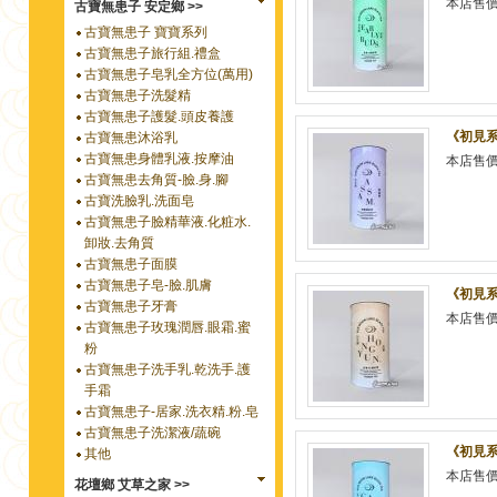
本店售
古寶無患子 安定鄉 >>
古寶無患子 寶寶系列
古寶無患子旅行組.禮盒
古寶無患子皂乳全方位(萬用)
古寶無患子洗髮精
古寶無患子護髮.頭皮養護
《初見系
古寶無患沐浴乳
古寶無患身體乳液.按摩油
本店售
古寶無患去角質-臉.身.腳
古寶洗臉乳.洗面皂
古寶無患子臉精華液.化粧水.
卸妝.去角質
古寶無患子面膜
古寶無患子皂-臉.肌膚
《初見系
古寶無患子牙膏
本店售
古寶無患子玫瑰潤唇.眼霜.蜜
粉
古寶無患子洗手乳.乾洗手.護
手霜
古寶無患子-居家.洗衣精.粉.皂
古寶無患子洗潔液/蔬碗
《初見系
其他
本店售
花壇鄉 艾草之家 >>