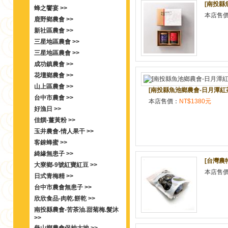
[南投縣
蜂之饗宴 >>
本店售
鹿野鄉農會 >>
新社區農會 >>
三星地區農會 >>
三星地區農會 >>
成功鎮農會 >>
花壇鄉農會 >>
山上區農會 >>
[南投縣魚池鄉農會-日月潭紅茶
台中市農會 >>
本店售價：
NT$1380元
好漁日 >>
佳饌-薑黃粉 >>
玉井農會-情人果干 >>
客錸蜂蜜 >>
綺緣無患子 >>
[台灣農
大寮鄉-9號紅寶紅豆 >>
本店售
日式青梅精 >>
台中市農會無患子 >>
欣欣食品-肉乾.餅乾 >>
南投縣農會-苦茶油.甜菊梅.髮沐
>>