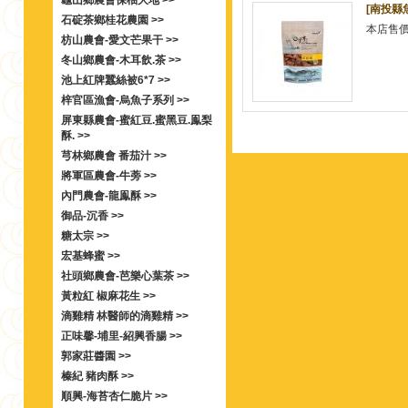
龜山鄉農會保柚大地 >>
[南投縣
石碇茶鄉桂花農園 >>
本店售
枋山農會-愛文芒果干 >>
冬山鄉農會-木耳飲.茶 >>
池上紅牌蠶絲被6*7 >>
梓官區漁會-烏魚子系列 >>
屏東縣農會-蜜紅豆.蜜黑豆.鳯梨
酥. >>
芎林鄉農會 番茄汁 >>
將軍區農會-牛蒡 >>
內門農會-龍鳯酥 >>
御品-沉香 >>
糖太宗 >>
宏基蜂蜜 >>
社頭鄉農會-芭樂心葉茶 >>
黃粒紅 椒麻花生 >>
滴雞精 林醫師的滴雞精 >>
正味馨-埔里-紹興香腸 >>
郭家莊醬園 >>
榛紀 豬肉酥 >>
順興-海苔杏仁脆片 >>