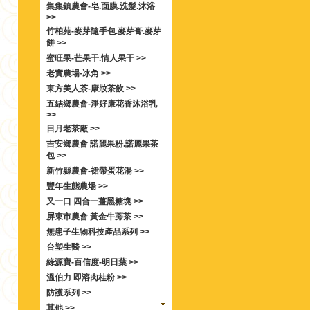
集集鎮農會-皂.面膜.洗髮.沐浴
>>
竹柏苑-麥芽隨手包.麥芽膏.麥芽
餅 >>
蜜旺果-芒果干.情人果干 >>
老實農場-冰角 >>
東方美人茶-康妝茶飲 >>
五結鄉農會-淨好康花香沐浴乳
>>
日月老茶廠 >>
吉安鄉農會 諾麗果粉.諾麗果茶
包 >>
新竹縣農會-裙帶蛋花湯 >>
豐年生態農場 >>
又一口 四合一薑黑糖塊 >>
屏東市農會 黃金牛蒡茶 >>
無患子生物科技產品系列 >>
台塑生醫 >>
綠源寶-百信度-明日葉 >>
溫伯力 即溶肉桂粉 >>
防護系列 >>
其他 >>