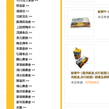
VDS活力東勢 >>
野菽家 >>
福祿伯 >>
缺貨中~
沈家花生 >>
本店售
蘇澳區漁會 >>
上誼稻鴨米 >>
茂揚食品 >>
美元蜜餞 >>
峰忠傳奇 >>
和菓森林 >>
弘陽食品 >>
關山農會 >>
東港鎮農會 >>
湖口鄉農會 >>
缺貨中~[提供紙盒,自行組裝] 
清水區農會 >>
供紙盒,自行組裝)~因產品易
陳協和 >>
本店售價：
NT$399元
梅山農會 >>
龍井區農會 >>
新港鄉農會 >>
新市區農會 >>
米樂 >>