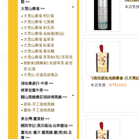
[南投縣魚
鬆 >>
本店售
大雪山農場 >>
大雪山農場 明日葉
大雪山農場 七葉膽
大雪山農場 刺五加
大雪山農場 金線蓮(鮮品)
大雪山農場 蟲草茶
大雪山農場 松葉茶
大雪山農場 養生麵
大雪山農場 苦茶粉(皂).苦茶皂
朝鮮薊(雞鵤刺).魚腥草茶.銀杏
茶.紅葉
大雪山 石蓮花保養品
*[南投縣魚池鄉農會-日月潭紅
清珍農產行-牛蒡 >>
本店售價：
NT$149元
將軍老董牛蒡 >>
關山黑糖農莊張師傅黑糖 >>
原味-手工柴燒黑糖
薑味-手工柴燒黑糖
東台灣-薑黃粉 >>
關西李記-黑豆蔭油.仙草醬油 >>
薑先生-薑片.薑黑糖.薑(黃)粉.足
薑 >>