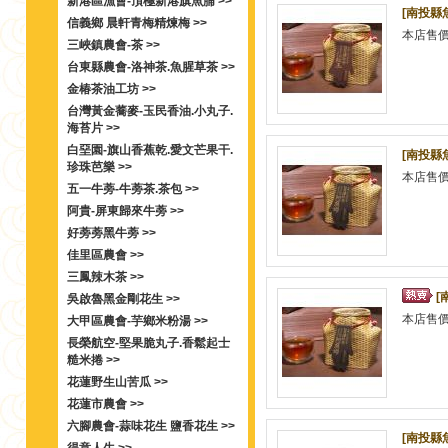
新港區漁會-頂極新港旗魚脯 >>
[南投縣
信義鄉 晨軒青梅精煉梅 >>
本店售
三峽鎮農會-茶 >>
台東縣農會-洛神茶.魚腥草茶 >>
金椿茶油工坊 >>
台灣黃金蕎麥-玉民香油.小丸子.
海苔片 >>
白堊園-旗山香蕉乾.愛文芒果干.
[南投縣
珍珠芭樂 >>
本店售
五一牛蒡-牛蒡茶.茶包 >>
阿貴-屏東歸來牛蒡 >>
好蒡蒡黑牛蒡 >>
佳里區農會 >>
三鳳辣木茶 >>
[
吳啟魯黑金剛花生 >>
本店售
大甲區農會-芋鄉米粉湯 >>
長榮航空-堅果脆丸子.香鬆起士
糙米捲 >>
花蓮野生山苦瓜 >>
花蓮市農會 >>
六腳農會-蒜味花生 鹽香花生 >>
[南投縣