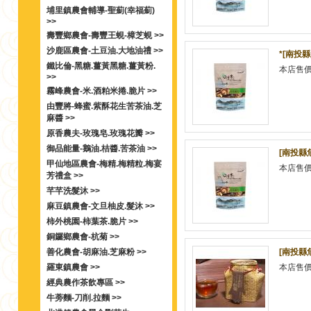
埔里鎮農會輔導-聖薊(幸福薊)
>>
壽豐鄉農會-壽豐王蜆-樟芝蜆 >>
沙鹿區農會-土豆油.大地油禮 >>
*[南投
鐵比倫-黑糖.薑黃黑糖.薑黃粉.
本店售
>>
霧峰農會-米.酒粕米捲.脆片 >>
由豐將-蜂蜜.紫酥花生苦茶油.芝
麻醬 >>
原香農夫-玫瑰皂.玫瑰花瓣 >>
御品能量-鵝油.桔醬.苦茶油 >>
[南投縣
甲仙地區農會-梅精.梅精粒.梅宴
本店售
芳禮盒 >>
芊芊洗髮沐 >>
麻豆鎮農會-文旦柚皮.髮沐 >>
柿外桃園-柿葉茶.脆片 >>
銅鑼鄉農會-杭菊 >>
善化農會-胡麻油.芝麻粉 >>
[南投縣
羅東鎮農會 >>
本店售
經典農作茶飲專區 >>
牛蒡麵-刀削.拉麵 >>