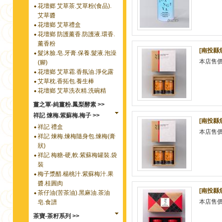
花壇郷 艾草茶.艾草粉(食品).
艾草醬
花壇鄉 艾草禮盒
花壇鄉 防護薰香.防護液.環香.
薰香粉
[南投縣
髮沐臉.皂.牙膏.保養.髮液.泡澡
本店售
(腳)
花壇鄉 艾草霜.香氛油.淨化露
艾草枕.香拓包.養生棒
花壇鄉 艾草洗衣精.洗碗精
薑之軍-純薑粉.鳳梨酵素 >>
祥記 煉梅.紫蘇梅.梅子 >>
[南投縣
祥記 禮盒
本店售
祥記 煉梅.煉梅隨身包.煉梅(膏
狀)
祥記 梅糖-硬,軟.紫蘇梅罐裝.袋
裝
梅子漿醋.楊桃汁.紫蘇梅汁.果
醬.桂圓肉
[南投縣
茶仔油(苦茶油).黑麻油.茶油
本店售
皂.食譜
茶寶-茶籽系列 >>