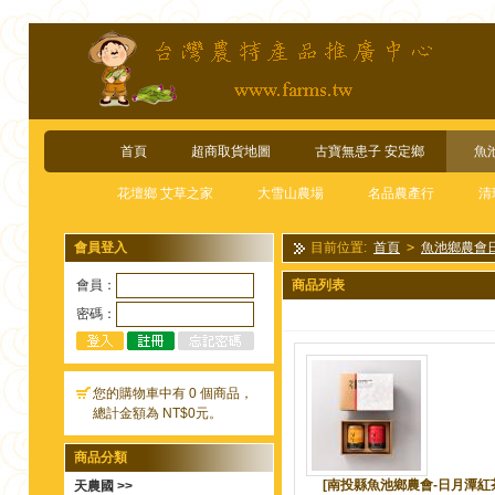
首頁
超商取貨地圖
古寶無患子 安定鄉
魚
花壇鄉 艾草之家
大雪山農場
名品農產行
清
會員登入
目前位置:
首頁
>
魚池鄉農會
會員：
商品列表
密碼：
您的購物車中有 0 個商品，
總計金額為 NT$0元。
商品分類
[南投縣魚池鄉農會-日月潭紅茶館]
天農國 >>