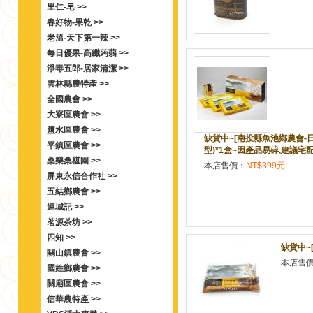
里仁-皂 >>
春好物-果乾 >>
老溫-天下第一辣 >>
每日優果-高纖蒟蒻 >>
淨毒五郎-居家清潔 >>
雲林縣農特產 >>
全國農會 >>
大寮區農會 >>
鹽水區農會 >>
缺貨中~[南投縣魚池鄉農會-日
平鎮區農會 >>
型)*1盒~因產品易碎,建議宅
桑樂桑椹園 >>
本店售價：
NT$399元
屏東永信合作社 >>
五結鄉農會 >>
連城記 >>
茗源茶坊 >>
四知 >>
缺貨中~
關山鎮農會 >>
本店售
國姓鄉農會 >>
關廟區農會 >>
信華農特產 >>