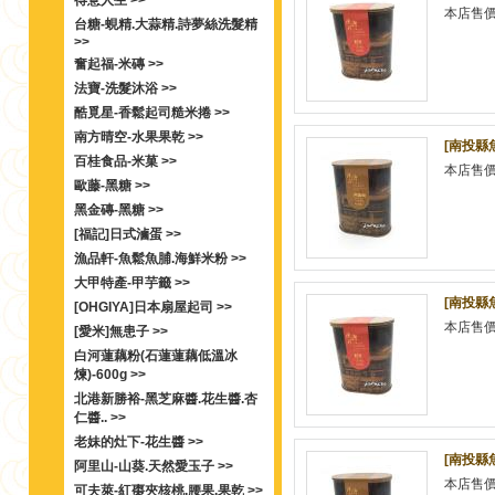
得意人生 >>
本店售
台糖-蜆精.大蒜精.詩夢絲洗髮精
>>
奮起福-米磚 >>
法寶-洗髮沐浴 >>
酷覓星-香鬆起司糙米捲 >>
南方晴空-水果果乾 >>
[南投縣
百桂食品-米菓 >>
本店售
歐藤-黑糖 >>
黑金磚-黑糖 >>
[福記]日式滷蛋 >>
漁品軒-魚鬆魚脯.海鮮米粉 >>
大甲特產-甲芋籤 >>
[南投縣
[OHGIYA]日本扇屋起司 >>
本店售
[愛米]無患子 >>
白河蓮藕粉(石蓮蓮藕低溫冰
煉)-600g >>
北港新勝裕-黑芝麻醬.花生醬.杏
仁醬.. >>
老妹的灶下-花生醬 >>
[南投縣
阿里山-山葵.天然愛玉子 >>
本店售
可夫萊-紅棗夾核桃.腰果.果乾 >>