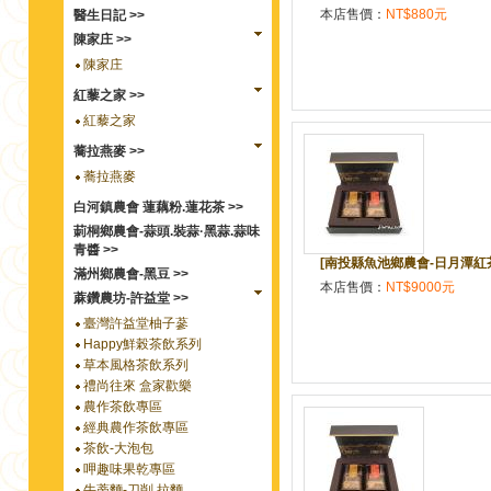
本店售價：
NT$880元
醫生日記 >>
陳家庄 >>
陳家庄
紅藜之家 >>
紅藜之家
蕎拉燕麥 >>
蕎拉燕麥
白河鎮農會 蓮藕粉.蓮花茶 >>
莿桐鄉農會-蒜頭.裝蒜·黑蒜.蒜味
青醬 >>
[南投縣魚池鄉農會-日月潭紅茶館
滿州鄉農會-黑豆 >>
本店售價：
NT$9000元
蔴鑽農坊-許益堂 >>
臺灣許益堂柚子蔘
Happy鮮榖茶飲系列
草本風格茶飲系列
禮尚往來 盒家歡樂
農作茶飲專區
經典農作茶飲專區
茶飲-大泡包
呷趣味果乾專區
牛蒡麵-刀削.拉麵