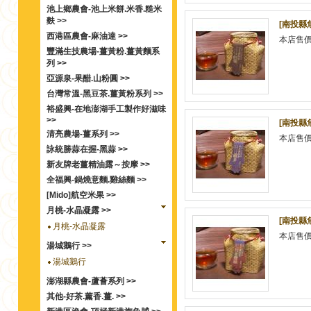
池上鄉農會-池上米餅.米香.糙米
麩 >>
[南投縣
西港區農會-麻油達 >>
本店售
豐滿生技農場-薑黃粉.薑黃麵系
列 >>
亞源泉-果醋.山粉圓 >>
台灣常溫-黑豆茶.薑黃粉系列 >>
裕盛興-在地澎湖手工製作好滋味
>>
[南投縣
清亮農場-薑系列 >>
本店售
詠統勝蒜在握-黑蒜 >>
新友牌老薑精油露～按摩 >>
全福興-鍋燒意麵.雞絲麵 >>
[Mido]航空米果 >>
月桃-水晶凝露 >>
[南投縣
月桃-水晶凝露
本店售
湯城鵝行 >>
湯城鵝行
澎湖縣農會-蘆薈系列 >>
其他-好茶.薰香.薑. >>