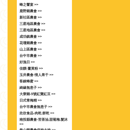
蜂之饗宴 >>
鹿野鄉農會 >>
新社區農會 >>
三星地區農會 >>
三星地區農會 >>
成功鎮農會 >>
花壇鄉農會 >>
山上區農會 >>
台中市農會 >>
好漁日 >>
佳饌-薑黃粉 >>
玉井農會-情人果干 >>
客錸蜂蜜 >>
綺緣無患子 >>
大寮鄉-9號紅寶紅豆 >>
日式青梅精 >>
台中市農會無患子 >>
欣欣食品-肉乾.餅乾 >>
南投縣農會-苦茶油.甜菊梅.髮沐
>>