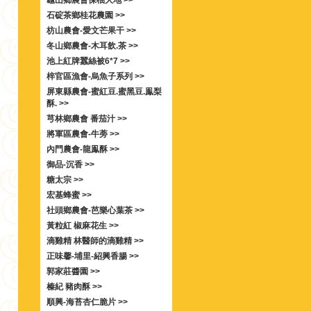
龜山鄉農會保柚大地 >>
石碇茶鄉桂花農園 >>
枋山農會-愛文芒果干 >>
冬山鄉農會-木耳飲.茶 >>
池上紅牌蠶絲被6*7 >>
梓官區漁會-烏魚子系列 >>
屏東縣農會-蜜紅豆.蜜黑豆.鳯梨
酥. >>
芎林鄉農會 番茄汁 >>
將軍區農會-牛蒡 >>
內門農會-龍鳯酥 >>
御品-沉香 >>
糖太宗 >>
宏基蜂蜜 >>
社頭鄉農會-芭樂心葉茶 >>
黃粒紅 椒麻花生 >>
滴雞精 林醫師的滴雞精 >>
正味馨-埔里-紹興香腸 >>
郭家莊醬園 >>
榛紀 豬肉酥 >>
順興-海苔杏仁脆片 >>