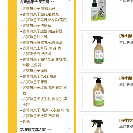
本店售
古寶無患子 安定鄉 >>
古寶無患子 寶寶系列
古寶無患子旅行組.禮盒
古寶無患子皂乳全方位(萬用)
古寶無患子洗髮精
古寶無患子護髮.頭皮養護
[清檜]
古寶無患沐浴乳
古寶無患身體乳液.按摩油
本店售
古寶無患去角質-臉.身.腳
古寶洗臉乳.洗面皂
古寶無患子臉精華液.化粧水.
卸妝.去角質
古寶無患子面膜
古寶無患子皂-臉.肌膚
[清檜]檜
古寶無患子牙膏
本店售
古寶無患子玫瑰潤唇.眼霜.蜜
粉
古寶無患子洗手乳.乾洗手.護
手霜
古寶無患子-居家.洗衣精.粉.皂
古寶無患子洗潔液/蔬碗
[清檜]
其他
本店售
花壇鄉 艾草之家 >>