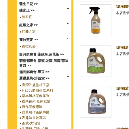
醫生日記 >>
[清檜]噴
陳家庄 >>
本店售
陳家庄
紅藜之家 >>
紅藜之家
蕎拉燕麥 >>
蕎拉燕麥
[清檜]清
本店售
白河鎮農會 蓮藕粉.蓮花茶 >>
莿桐鄉農會-蒜頭.裝蒜·黑蒜.蒜味
青醬 >>
滿州鄉農會-黑豆 >>
蔴鑽農坊-許益堂 >>
臺灣許益堂柚子蔘
[清檜]清
Happy鮮榖茶飲系列
本店售
草本風格茶飲系列
禮尚往來 盒家歡樂
農作茶飲專區
經典農作茶飲專區
呷趣味果乾專區
茶飲-大泡包
牛蒡麵-刀削.拉麵