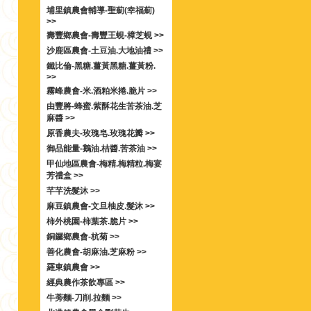
埔里鎮農會輔導-聖薊(幸福薊)
>>
壽豐鄉農會-壽豐王蜆-樟芝蜆 >>
沙鹿區農會-土豆油.大地油禮 >>
鐵比倫-黑糖.薑黃黑糖.薑黃粉.
>>
霧峰農會-米.酒粕米捲.脆片 >>
由豐將-蜂蜜.紫酥花生苦茶油.芝
麻醬 >>
原香農夫-玫瑰皂.玫瑰花瓣 >>
御品能量-鵝油.桔醬.苦茶油 >>
甲仙地區農會-梅精.梅精粒.梅宴
芳禮盒 >>
芊芊洗髮沐 >>
麻豆鎮農會-文旦柚皮.髮沐 >>
柿外桃園-柿葉茶.脆片 >>
銅鑼鄉農會-杭菊 >>
善化農會-胡麻油.芝麻粉 >>
羅東鎮農會 >>
經典農作茶飲專區 >>
牛蒡麵-刀削.拉麵 >>