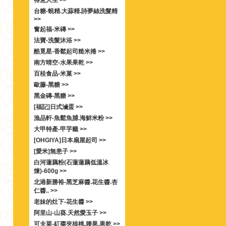
得意人生 >>
台糖-蜆精.大蒜精.詩夢絲洗髮精
>>
奮起福-米磚 >>
法寶-洗髮沐浴 >>
酷覓星-香鬆起司糙米捲 >>
南方晴空-水果果乾 >>
百桂食品-米菓 >>
歐藤-黑糖 >>
黑金磚-黑糖 >>
[福記]日式滷蛋 >>
漁品軒-魚鬆魚脯.海鮮米粉 >>
大甲特產-甲芋籤 >>
[OHGIYA]日本扇屋起司 >>
[愛米]無患子 >>
白河蓮藕粉(石蓮蓮藕低溫冰
煉)-600g >>
北港新勝裕-黑芝麻醬.花生醬.杏
仁醬.. >>
老妹的灶下-花生醬 >>
阿里山-山葵.天然愛玉子 >>
可夫萊-紅棗夾核桃.腰果.果乾 >>