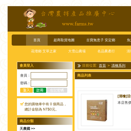
首頁
超商取貨地圖
古寶無患子 安定鄉
魚
花壇鄉 艾草之家
大雪山農場
名品農產行
清
會員登入
目前位置:
首頁
>
清檜系列
會員：
商品列表
密碼：
[清檜]
本店售
您的購物車中有 0 個商品，
總計金額為 NT$0元。
商品分類
天農國 >>