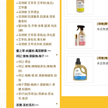
花壇郷 艾草茶.艾草粉(食品).
艾草醬
花壇鄉 艾草禮盒
花壇鄉 防護薰香.防護液.環香.
薰香粉
[清檜]酵
髮沐臉.皂.牙膏.保養.髮液.泡澡
本店售
(腳)
花壇鄉 艾草霜.香氛油.淨化露
艾草枕.香拓包.養生棒
花壇鄉 艾草洗衣精.洗碗精
薑之軍-純薑粉.鳳梨酵素 >>
祥記 煉梅.紫蘇梅.梅子 >>
[清檜]
祥記 禮盒
本店售
祥記 煉梅.煉梅隨身包.煉梅(膏
狀)
祥記 梅糖-硬,軟.紫蘇梅罐裝.袋
裝
梅子漿醋.楊桃汁.紫蘇梅汁.果
醬.桂圓肉
茶仔油(苦茶油).黑麻油.茶油
皂.食譜
茶寶-茶籽系列 >>