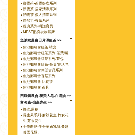
御覺茶-茶覺好喫系列
淨覺茶-居家清潔系列
潤覺茶-個人清潔系列
自然力-香氛系列
經典系列-呵護寶貝
MESE貼身衣物慕斯
魚池鄉農會日月潭紅茶 >>
魚池鄉農會紅茶 禮盒
魚池鄉農會紅茶系列-茶葉/罐
魚池鄉農會紅茶系列/茶包
魚池鄉農會紅茶-茶葉/樂活包
魚池鄉農會休閒食品系列
魚池鄉農會香菇系列
魚池鄉農會 比賽茶
魚池鄉農會 茶具
西螺鎮農會-穗美人皂.白醬油 >>
富強森-強森先生 >>
蜂蜜.黑糖
長生果系列-麻辣花生.竹炭花
生.芥末花生
手作餅乾-牛哥羊妹乳餅.蔓越
莓雪花酥..