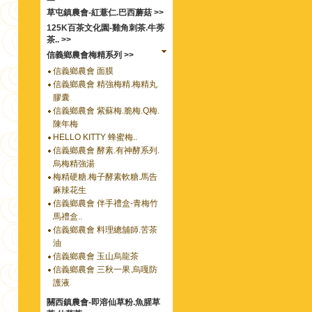
草屯鎮農會-紅薏仁.巴西蘑菇 >>
125K百茶文化園-雞角刺茶.牛蒡
茶.. >>
信義鄉農會梅精系列 >>
信義鄉農會 面膜
信義鄉農會 精強梅精.梅精丸
膠囊
信義鄉農會 紫蘇梅.脆梅.Q梅.
陳年梅
HELLO KITTY 蜂蜜梅..
信義鄉農會 酵素.有神酵系列.
烏梅精強湯
梅精硬糖.梅子酵素軟糖.馬告
麻辣花生
信義鄉農會 伴手禮盒-青梅竹
馬禮盒..
信義鄉農會 料理總舖師.苦茶
油
信義鄉農會 玉山烏龍茶
信義鄉農會 三秋一果.烏嘎防
護液
關西鎮農會-即溶仙草粉.魚腥草