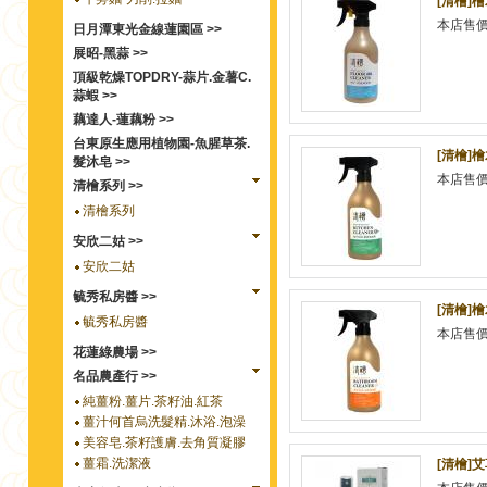
[清檜]
本店售
日月潭東光金線蓮園區 >>
展昭-黑蒜 >>
頂級乾燥TOPDRY-蒜片.金薯C.
蒜蝦 >>
藕達人-蓮藕粉 >>
台東原生應用植物園-魚腥草茶.
[清檜]
髮沐皂 >>
本店售
清檜系列 >>
清檜系列
安欣二姑 >>
安欣二姑
毓秀私房醬 >>
[清檜]
毓秀私房醬
本店售
花蓮綠農場 >>
名品農產行 >>
純薑粉.薑片.茶籽油.紅茶
薑汁何首烏洗髮精.沐浴.泡澡
美容皂.茶籽護膚.去角質凝膠
薑霜.洗潔液
[清檜]艾