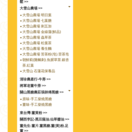
鬆 >>
大雪山農場 >>
大雪山農場 明日葉
大雪山農場 七葉膽
大雪山農場 刺五加
大雪山農場 金線蓮(鮮品)
大雪山農場 蟲草茶
大雪山農場 松葉茶
大雪山農場 養生麵
大雪山農場 苦茶粉(皂).苦茶皂
朝鮮薊(雞鵤刺).魚腥草茶.銀杏
茶.紅葉
大雪山 石蓮花保養品
清珍農產行-牛蒡 >>
將軍老董牛蒡 >>
關山黑糖農莊張師傅黑糖 >>
原味-手工柴燒黑糖
薑味-手工柴燒黑糖
東台灣-薑黃粉 >>
關西李記-黑豆蔭油.仙草醬油 >>
薑先生-薑片.薑黑糖.薑(黃)粉.足
薑 >>