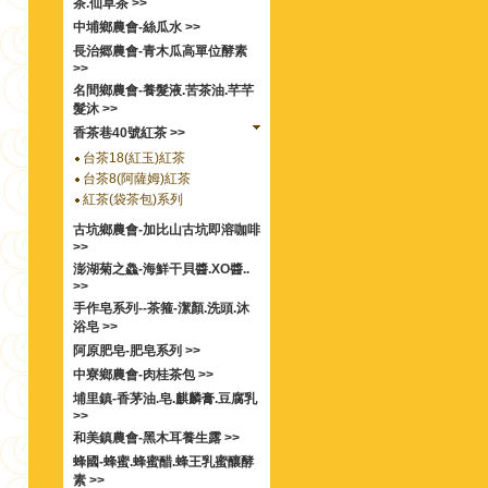
茶.仙草茶 >>
中埔鄉農會-絲瓜水 >>
長治郷農會-青木瓜高單位酵素
>>
名間鄉農會-養髮液.苦茶油.芊芊
髮沐 >>
香茶巷40號紅茶 >>
台茶18(紅玉)紅茶
台茶8(阿薩姆)紅茶
紅茶(袋茶包)系列
古坑鄉農會-加比山古坑即溶咖啡
>>
澎湖菊之鱻-海鮮干貝醬.XO醬..
>>
手作皂系列--茶箍-潔顏.洗頭.沐
浴皂 >>
阿原肥皂-肥皂系列 >>
中寮鄉農會-肉桂茶包 >>
埔里鎮-香茅油.皂.麒麟膏.豆腐乳
>>
和美鎮農會-黑木耳養生露 >>
蜂國-蜂蜜.蜂蜜醋.蜂王乳蜜釀酵
素 >>