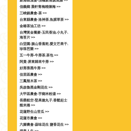
新港區漁會-頂極新港旗魚脯 >>
信義鄉 晨軒青梅精煉梅 >>
三峽鎮農會-茶 >>
台東縣農會-洛神茶.魚腥草茶 >>
金椿茶油工坊 >>
台灣黃金蕎麥-玉民香油.小丸子.
海苔片 >>
白堊園-旗山香蕉乾.愛文芒果干.
珍珠芭樂 >>
五一牛蒡-牛蒡茶.茶包 >>
阿貴-屏東歸來牛蒡 >>
好蒡蒡黑牛蒡 >>
佳里區農會 >>
三鳳辣木茶 >>
吳啟魯黑金剛花生 >>
大甲區農會-芋鄉米粉湯 >>
長榮航空-堅果脆丸子.香鬆起士
糙米捲 >>
花蓮野生山苦瓜 >>
花蓮市農會 >>
六腳農會-蒜味花生 鹽香花生 >>