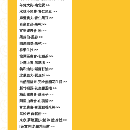
年貨大街-南北貨 >>
水林小黑農-青仁黑豆 >>
麻營農夫-青仁黑豆 >>
泰泉食品-果乾 >>
富里鄉農會-米 >>
黑蒜伯-黑蒜 >>
園果園味-果乾 >>
祥榮生技 >>
龍潭區農會-包種茶 >>
台灣上青-黑糖塊 >>
義和油坊-紫蘇籽油 >>
北港啟大-蠶豆酥 >>
自然甜堅果-完全無糖花生醬 >>
新竹福源-花生醬蛋捲 >>
梅山鄉農會-愛玉子 >>
阿里山農會-山葵醬 >>
富里農會-富麗稻香米棒 >>
武松殿-肉鬆餅 >>
東欣 夢娜麗莎-髮.沐.臉.身體 >>
[蓮友牌]老薑精油露 >>