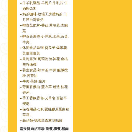
牛羊乳製品-羊乳片.牛乳片.牛
奶軟Q球
奶茶咖啡-牧場工房濃奶茶.日
月潭台灣香奶
輕食菇脆片-香菇.秀珍菇.杏鮑
菇
輕食蔬果脆片-洋蔥.水果.蔬菜.
牛蒡..
休閒食品系列-葵瓜子.爆米花.
黃薑軍薑黃
果乾系列-葡萄乾.洛神花.金桔.
無籽橄欖
養生食品-辣木茶.牛蒡.鹹橄欖
粉.苦茶油
牛蒡.茶餅.脆片.
芳薰香氛油-薰衣草.迷迭.桂花.
香茅..
手工香氛香皂-艾草皂.百福平
安皂..
保養用品-Q10蠶絲膠原蛋白精
華霜..
藝品類-德國黑森林咕咕鐘
南投縣肉品市場-洗髮.護髮.豬肉