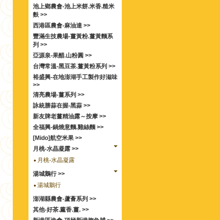
池上鄉農會-池上米餅.米香.糙米
麩 >>
西港區農會-麻油達 >>
豐滿生技農場-薑黃粉.薑黃麵系
列 >>
亞源泉-果醋.山粉圓 >>
台灣常溫-黑豆茶.薑黃粉系列 >>
裕盛興-在地澎湖手工製作好滋味
>>
清亮農場-薑系列 >>
詠統勝蒜在握-黑蒜 >>
新友牌老薑精油露～按摩 >>
全福興-鍋燒意麵.雞絲麵 >>
[Mido]航空米果 >>
月桃-水晶凝露 >>
月桃-水晶凝露
湯城鵝行 >>
湯城鵝行
澎湖縣農會-蘆薈系列 >>
其他-好茶.薰香.薑. >>