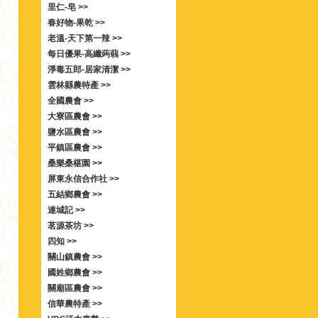
里仁-皂 >>
春好物-果乾 >>
老溫-天下第一辣 >>
每日優果-高纖蒟蒻 >>
淨毒五郎-居家清潔 >>
雲林縣農特產 >>
全國農會 >>
大寮區農會 >>
鹽水區農會 >>
平鎮區農會 >>
桑樂桑椹園 >>
屏東永信合作社 >>
五結鄉農會 >>
連城記 >>
茗源茶坊 >>
四知 >>
關山鎮農會 >>
國姓鄉農會 >>
關廟區農會 >>
信華農特產 >>