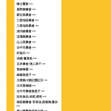
蜂之饗宴 >>
鹿野鄉農會 >>
新社區農會 >>
三星地區農會 >>
三星地區農會 >>
成功鎮農會 >>
花壇鄉農會 >>
山上區農會 >>
台中市農會 >>
好漁日 >>
佳饌-薑黃粉 >>
玉井農會-情人果干 >>
客錸蜂蜜 >>
綺緣無患子 >>
大寮鄉-9號紅寶紅豆 >>
日式青梅精 >>
台中市農會無患子 >>
欣欣食品-肉乾.餅乾 >>
南投縣農會-苦茶油.甜菊梅.髮沐
>>