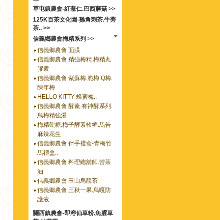
草屯鎮農會-紅薏仁.巴西蘑菇 >>
125K百茶文化園-雞角刺茶.牛蒡
茶.. >>
信義鄉農會梅精系列 >>
信義鄉農會 面膜
信義鄉農會 精強梅精.梅精丸
膠囊
信義鄉農會 紫蘇梅.脆梅.Q梅.
陳年梅
HELLO KITTY 蜂蜜梅..
信義鄉農會 酵素.有神酵系列.
烏梅精強湯
梅精硬糖.梅子酵素軟糖.馬告
麻辣花生
信義鄉農會 伴手禮盒-青梅竹
馬禮盒..
信義鄉農會 料理總舖師.苦茶
油
信義鄉農會 玉山烏龍茶
信義鄉農會 三秋一果.烏嘎防
護液
關西鎮農會-即溶仙草粉.魚腥草