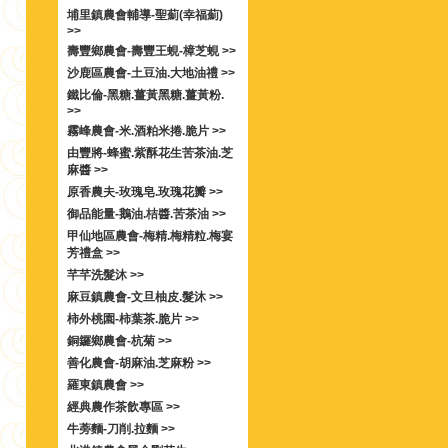
埔里鎮農會輔導-聖薊(幸福薊)
>>
壽豐鄉農會-壽豐王蜆-樟芝蜆 >>
沙鹿區農會-土豆油.大地油禮 >>
鐵比倫-黑糖.薑黃黑糖.薑黃粉.
>>
霧峰農會-米.酒粕米捲.脆片 >>
由豐將-蜂蜜.紫酥花生苦茶油.芝
麻醬 >>
原香農夫-玫瑰皂.玫瑰花瓣 >>
御品能量-鵝油.桔醬.苦茶油 >>
甲仙地區農會-梅精.梅精粒.梅宴
芳禮盒 >>
芊芊洗髮沐 >>
麻豆鎮農會-文旦柚皮.髮沐 >>
柿外桃園-柿葉茶.脆片 >>
銅鑼鄉農會-杭菊 >>
善化農會-胡麻油.芝麻粉 >>
羅東鎮農會 >>
經典農作茶飲專區 >>
牛蒡麵-刀削.拉麵 >>