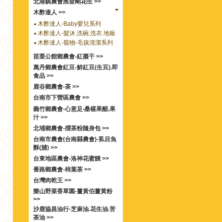
北港鎮農會黑金剛花生 >>
木酢達人 >>
木酢達人-Baby嬰兒系列
木酢達人-髮沐.洗碗.洗衣.地板
木酢達人-竉物-毛孩清潔系列
苗栗公館鄉農會-紅棗干 >>
萬丹鄉農會紅豆-鮮紅豆(生豆).即
食品 >>
鹿谷鄉農會-茶 >>
台南市下營區農會 >>
義竹鄉農會-心意足‧桑椹果醋.果
汁 >>
北埔鄉農會-擂茶粉隨身包 >>
台南市農會(台南縣農會)-虱目魚
酥(脯) >>
台東地區農會-洛神花蜜餞 >>
番路鄉農會-柿葉茶 >>
台灣肉乾王 >>
樂山野菜香草園-薑黃伯薑黃粉
>>
沙鹿協昌油行-芝麻油.花生油.苦
茶油 >>