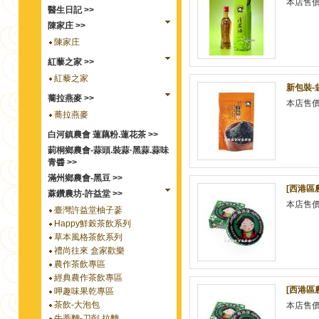
本店售
醫生日記 >>
陳家庄 >>
陳家庄
紅藜之家 >>
紅藜之家
新包裝-
蕎拉燕麥 >>
本店售
蕎拉燕麥
白河鎮農會 蓮藕粉.蓮花茶 >>
莿桐鄉農會-蒜頭.裝蒜·黑蒜.蒜味
青醬 >>
滿州鄉農會-黑豆 >>
[西港區
蔴鑽農坊-許益堂 >>
本店售
臺灣許益堂柚子蔘
Happy鮮榖茶飲系列
草本風格茶飲系列
禮尚往來 盒家歡樂
農作茶飲專區
經典農作茶飲專區
[西港區農
呷趣味果乾專區
茶飲-大泡包
本店售
牛蒡麵-刀削.拉麵