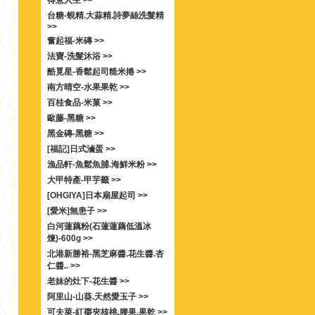
得意人生 >>
台糖-蜆精.大蒜精.詩夢絲洗髮精
>>
奮起福-米磚 >>
法寶-洗髮沐浴 >>
酷覓星-香鬆起司糙米捲 >>
南方晴空-水果果乾 >>
百桂食品-米菓 >>
歐藤-黑糖 >>
黑金磚-黑糖 >>
[福記]日式滷蛋 >>
漁品軒-魚鬆魚脯.海鮮米粉 >>
大甲特產-甲芋籤 >>
[OHGIYA]日本扇屋起司 >>
[愛米]無患子 >>
白河蓮藕粉(石蓮蓮藕低溫冰
煉)-600g >>
北港新勝裕-黑芝麻醬.花生醬.杏
仁醬.. >>
老妹的灶下-花生醬 >>
阿里山-山葵.天然愛玉子 >>
可夫萊-紅棗夾核桃.腰果.果乾 >>