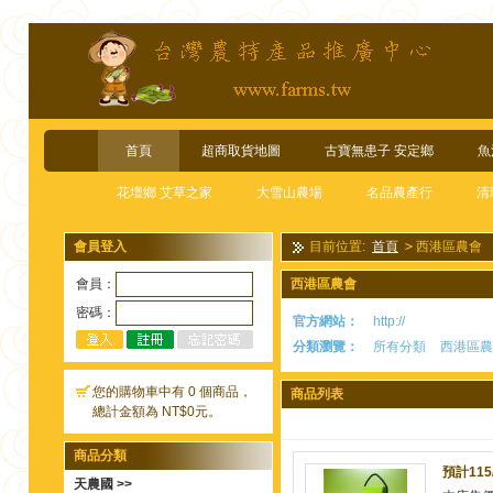
首頁
超商取貨地圖
古寶無患子 安定鄉
魚
花壇鄉 艾草之家
大雪山農場
名品農產行
清
會員登入
目前位置:
首頁
>
西港區農會
會員：
西港區農會
密碼：
官方網站：
http://
分類瀏覽：
所有分類
西港區農
您的購物車中有 0 個商品，
商品列表
總計金額為 NT$0元。
商品分類
預計11
天農國 >>