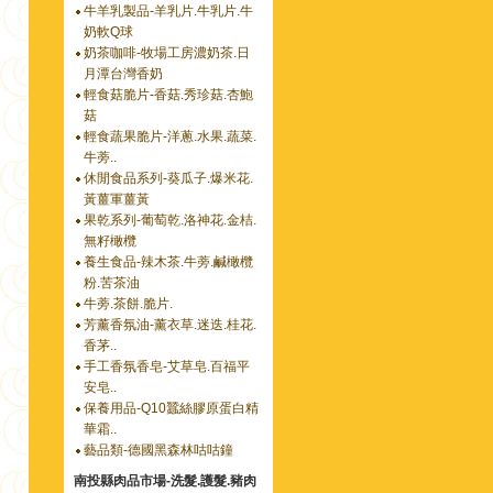
牛羊乳製品-羊乳片.牛乳片.牛
奶軟Q球
奶茶咖啡-牧場工房濃奶茶.日
月潭台灣香奶
輕食菇脆片-香菇.秀珍菇.杏鮑
菇
輕食蔬果脆片-洋蔥.水果.蔬菜.
牛蒡..
休閒食品系列-葵瓜子.爆米花.
黃薑軍薑黃
果乾系列-葡萄乾.洛神花.金桔.
無籽橄欖
養生食品-辣木茶.牛蒡.鹹橄欖
粉.苦茶油
牛蒡.茶餅.脆片.
芳薰香氛油-薰衣草.迷迭.桂花.
香茅..
手工香氛香皂-艾草皂.百福平
安皂..
保養用品-Q10蠶絲膠原蛋白精
華霜..
藝品類-德國黑森林咕咕鐘
南投縣肉品市場-洗髮.護髮.豬肉