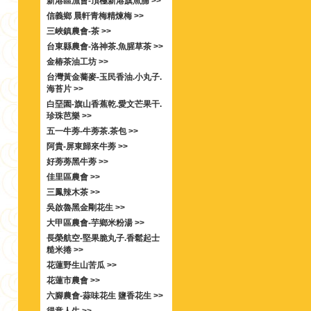
新港區漁會-頂極新港旗魚脯 >>
信義鄉 晨軒青梅精煉梅 >>
三峽鎮農會-茶 >>
台東縣農會-洛神茶.魚腥草茶 >>
金椿茶油工坊 >>
台灣黃金蕎麥-玉民香油.小丸子.
海苔片 >>
白堊園-旗山香蕉乾.愛文芒果干.
珍珠芭樂 >>
五一牛蒡-牛蒡茶.茶包 >>
阿貴-屏東歸來牛蒡 >>
好蒡蒡黑牛蒡 >>
佳里區農會 >>
三鳳辣木茶 >>
吳啟魯黑金剛花生 >>
大甲區農會-芋鄉米粉湯 >>
長榮航空-堅果脆丸子.香鬆起士
糙米捲 >>
花蓮野生山苦瓜 >>
花蓮市農會 >>
六腳農會-蒜味花生 鹽香花生 >>