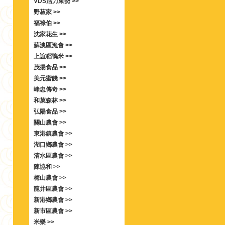
VDS活力東勢 >>
野菽家 >>
福祿伯 >>
沈家花生 >>
蘇澳區漁會 >>
上誼稻鴨米 >>
茂揚食品 >>
美元蜜餞 >>
峰忠傳奇 >>
和菓森林 >>
弘陽食品 >>
關山農會 >>
東港鎮農會 >>
湖口鄉農會 >>
清水區農會 >>
陳協和 >>
梅山農會 >>
龍井區農會 >>
新港鄉農會 >>
新市區農會 >>
米樂 >>