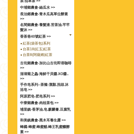
茶.仙草茶 >>
中埔鄉農會-絲瓜水 >>
長治郷農會-青木瓜高單位酵素
>>
名間鄉農會-養髮液.苦茶油.芊芊
髮沐 >>
香茶巷40號紅茶 >>
紅茶(袋茶包)系列
台茶18(紅玉)紅茶
台茶8(阿薩姆)紅茶
古坑鄉農會-加比山古坑即溶咖啡
>>
澎湖菊之鱻-海鮮干貝醬.XO醬..
>>
手作皂系列--茶箍-潔顏.洗頭.沐
浴皂 >>
阿原肥皂-肥皂系列 >>
中寮鄉農會-肉桂茶包 >>
埔里鎮-香茅油.皂.麒麟膏.豆腐乳
>>
和美鎮農會-黑木耳養生露 >>
蜂國-蜂蜜.蜂蜜醋.蜂王乳蜜釀酵
素 >>