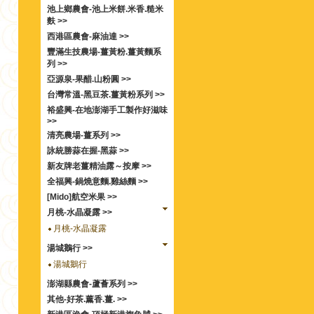
池上鄉農會-池上米餅.米香.糙米
麩 >>
西港區農會-麻油達 >>
豐滿生技農場-薑黃粉.薑黃麵系
列 >>
亞源泉-果醋.山粉圓 >>
台灣常溫-黑豆茶.薑黃粉系列 >>
裕盛興-在地澎湖手工製作好滋味
>>
清亮農場-薑系列 >>
詠統勝蒜在握-黑蒜 >>
新友牌老薑精油露～按摩 >>
全福興-鍋燒意麵.雞絲麵 >>
[Mido]航空米果 >>
月桃-水晶凝露 >>
月桃-水晶凝露
湯城鵝行 >>
湯城鵝行
澎湖縣農會-蘆薈系列 >>
其他-好茶.薰香.薑. >>