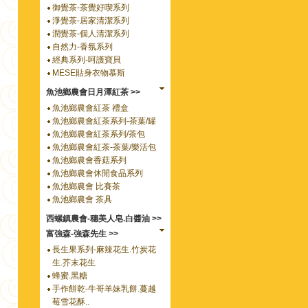
御覺茶-茶覺好喫系列
淨覺茶-居家清潔系列
潤覺茶-個人清潔系列
自然力-香氛系列
經典系列-呵護寶貝
MESE貼身衣物慕斯
魚池鄉農會日月潭紅茶 >>
魚池鄉農會紅茶 禮盒
魚池鄉農會紅茶系列-茶葉/罐
魚池鄉農會紅茶系列/茶包
魚池鄉農會紅茶-茶葉/樂活包
魚池鄉農會香菇系列
魚池鄉農會休閒食品系列
魚池鄉農會 比賽茶
魚池鄉農會 茶具
西螺鎮農會-穗美人皂.白醬油 >>
富強森-強森先生 >>
長生果系列-麻辣花生.竹炭花
生.芥末花生
蜂蜜.黑糖
手作餅乾-牛哥羊妹乳餅.蔓越
莓雪花酥..