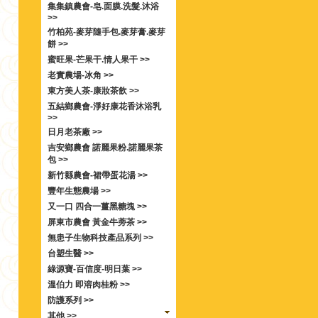
集集鎮農會-皂.面膜.洗髮.沐浴
>>
竹柏苑-麥芽隨手包.麥芽膏.麥芽
餅 >>
蜜旺果-芒果干.情人果干 >>
老實農場-冰角 >>
東方美人茶-康妝茶飲 >>
五結鄉農會-淨好康花香沐浴乳
>>
日月老茶廠 >>
吉安鄉農會 諾麗果粉.諾麗果茶
包 >>
新竹縣農會-裙帶蛋花湯 >>
豐年生態農場 >>
又一口 四合一薑黑糖塊 >>
屏東市農會 黃金牛蒡茶 >>
無患子生物科技產品系列 >>
台塑生醫 >>
綠源寶-百信度-明日葉 >>
溫伯力 即溶肉桂粉 >>
防護系列 >>
其他 >>