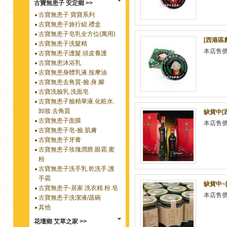
古寶無患子 安定鄉 >>
古寶無患子 寶寶系列
古寶無患子旅行組.禮盒
古寶無患子皂乳全方位(萬用)
[西港區
古寶無患子洗髮精
本店售
古寶無患子護髮.頭皮養護
古寶無患沐浴乳
古寶無患身體乳液.按摩油
古寶無患去角質-臉.身.腳
古寶洗臉乳.洗面皂
古寶無患子臉精華液.化粧水.
卸妝.去角質
缺貨中[
古寶無患子面膜
本店售
古寶無患子皂-臉.肌膚
古寶無患子牙膏
古寶無患子玫瑰潤唇.眼霜.蜜
粉
古寶無患子洗手乳.乾洗手.護
手霜
缺貨中~
古寶無患子-居家.洗衣精.粉.皂
本店售
古寶無患子洗潔液/蔬碗
其他
花壇鄉 艾草之家 >>