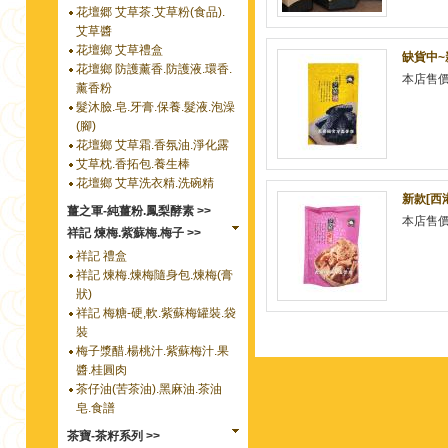
花壇郷 艾草茶.艾草粉(食品).
艾草醬
花壇鄉 艾草禮盒
缺貨中~
花壇鄉 防護薰香.防護液.環香.
本店售
薰香粉
髮沐臉.皂.牙膏.保養.髮液.泡澡
(腳)
花壇鄉 艾草霜.香氛油.淨化露
艾草枕.香拓包.養生棒
花壇鄉 艾草洗衣精.洗碗精
新款[西
薑之軍-純薑粉.鳳梨酵素 >>
本店售
祥記 煉梅.紫蘇梅.梅子 >>
祥記 禮盒
祥記 煉梅.煉梅隨身包.煉梅(膏
狀)
祥記 梅糖-硬,軟.紫蘇梅罐裝.袋
裝
梅子漿醋.楊桃汁.紫蘇梅汁.果
醬.桂圓肉
茶仔油(苦茶油).黑麻油.茶油
皂.食譜
茶寶-茶籽系列 >>