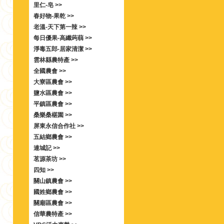
里仁-皂 >>
春好物-果乾 >>
老溫-天下第一辣 >>
每日優果-高纖蒟蒻 >>
淨毒五郎-居家清潔 >>
雲林縣農特產 >>
全國農會 >>
大寮區農會 >>
鹽水區農會 >>
平鎮區農會 >>
桑樂桑椹園 >>
屏東永信合作社 >>
五結鄉農會 >>
連城記 >>
茗源茶坊 >>
四知 >>
關山鎮農會 >>
國姓鄉農會 >>
關廟區農會 >>
信華農特產 >>