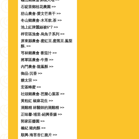
龜山鄉農會保柚大地 >>
石碇茶鄉桂花農園 >>
枋山農會-愛文芒果干 >>
冬山鄉農會-木耳飲.茶 >>
池上紅牌蠶絲被6*7 >>
梓官區漁會-烏魚子系列 >>
屏東縣農會-蜜紅豆.蜜黑豆.鳯梨
酥. >>
芎林鄉農會 番茄汁 >>
將軍區農會-牛蒡 >>
內門農會-龍鳯酥 >>
御品-沉香 >>
糖太宗 >>
宏基蜂蜜 >>
社頭鄉農會-芭樂心葉茶 >>
黃粒紅 椒麻花生 >>
滴雞精 林醫師的滴雞精 >>
正味馨-埔里-紹興香腸 >>
郭家莊醬園 >>
榛紀 豬肉酥 >>
順興-海苔杏仁脆片 >>