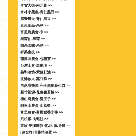
年貨大街-南北貨 >>
水林小黑農-青仁黑豆 >>
麻營農夫-青仁黑豆 >>
泰泉食品-果乾 >>
富里鄉農會-米 >>
黑蒜伯-黑蒜 >>
園果園味-果乾 >>
祥榮生技 >>
龍潭區農會-包種茶 >>
台灣上青-黑糖塊 >>
義和油坊-紫蘇籽油 >>
北港啟大-蠶豆酥 >>
自然甜堅果-完全無糖花生醬 >>
新竹福源-花生醬蛋捲 >>
梅山鄉農會-愛玉子 >>
阿里山農會-山葵醬 >>
富里農會-富麗稻香米棒 >>
武松殿-肉鬆餅 >>
東欣 夢娜麗莎-髮.沐.臉.身體 >>
[蓮友牌]老薑精油露 >>