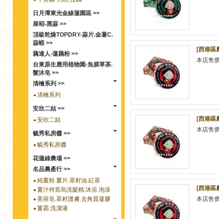
日月潭東光金線蓮園區 >>
展昭-黑蒜 >>
頂級乾燥TOPDRY-蒜片.金薯C.
蒜蝦 >>
[西港區農
藕達人-蓮藕粉 >>
本店售
台東原生應用植物園-魚腥草茶.
髮沐皂 >>
清檜系列 >>
清檜系列
安欣二姑 >>
[西港區農
安欣二姑
本店售
毓秀私房醬 >>
毓秀私房醬
花蓮綠農場 >>
名品農產行 >>
純薑粉.薑片.茶籽油.紅茶
[西港區農
薑汁何首烏洗髮精.沐浴.泡澡
美容皂.茶籽護膚.去角質凝膠
本店售
薑霜.洗潔液