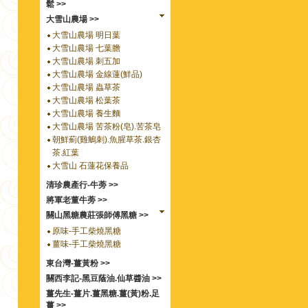
鬆 >>
大雪山農場 >>
大雪山農場 明日葉
大雪山農場 七葉膽
大雪山農場 刺五加
大雪山農場 金線蓮(鮮品)
大雪山農場 蟲草茶
大雪山農場 松葉茶
大雪山農場 養生麵
大雪山農場 苦茶粉(皂).苦茶皂
朝鮮薊(雞鵤刺).魚腥草茶.銀杏
茶.紅葉
大雪山 石蓮花保養品
清珍農產行-牛蒡 >>
將軍老董牛蒡 >>
關山黑糖農莊張師傅黑糖 >>
原味-手工柴燒黑糖
薑味-手工柴燒黑糖
東台灣-薑黃粉 >>
關西李記-黑豆蔭油.仙草醬油 >>
薑先生-薑片.薑黑糖.薑(黃)粉.足
薑 >>