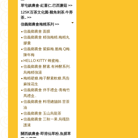
草屯鎮農會-紅薏仁.巴西蘑菇 >>
125K百茶文化園-雞角刺茶.牛蒡
茶.. >>
信義鄉農會梅精系列 >>
信義鄉農會 面膜
信義鄉農會 精強梅精.梅精丸
膠囊
信義鄉農會 紫蘇梅.脆梅.Q梅.
陳年梅
HELLO KITTY 蜂蜜梅..
信義鄉農會 酵素.有神酵系列.
烏梅精強湯
梅精硬糖.梅子酵素軟糖.馬告
麻辣花生
信義鄉農會 伴手禮盒-青梅竹
馬禮盒..
信義鄉農會 料理總舖師.苦茶
油
信義鄉農會 玉山烏龍茶
信義鄉農會 三秋一果.烏嘎防
護液
關西鎮農會-即溶仙草粉.魚腥草