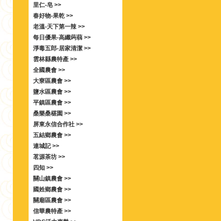
里仁-皂 >>
春好物-果乾 >>
老溫-天下第一辣 >>
每日優果-高纖蒟蒻 >>
淨毒五郎-居家清潔 >>
雲林縣農特產 >>
全國農會 >>
大寮區農會 >>
鹽水區農會 >>
平鎮區農會 >>
桑樂桑椹園 >>
屏東永信合作社 >>
五結鄉農會 >>
連城記 >>
茗源茶坊 >>
四知 >>
關山鎮農會 >>
國姓鄉農會 >>
關廟區農會 >>
信華農特產 >>