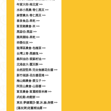
年貨大街-南北貨 >>
水林小黑農-青仁黑豆 >>
麻營農夫-青仁黑豆 >>
泰泉食品-果乾 >>
富里鄉農會-米 >>
黑蒜伯-黑蒜 >>
園果園味-果乾 >>
祥榮生技 >>
龍潭區農會-包種茶 >>
台灣上青-黑糖塊 >>
義和油坊-紫蘇籽油 >>
北港啟大-蠶豆酥 >>
自然甜堅果-完全無糖花生醬 >>
新竹福源-花生醬蛋捲 >>
梅山鄉農會-愛玉子 >>
阿里山農會-山葵醬 >>
富里農會-富麗稻香米棒 >>
武松殿-肉鬆餅 >>
東欣 夢娜麗莎-髮.沐.臉.身體 >>
[蓮友牌]老薑精油露 >>