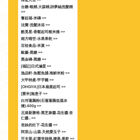
得意人生 >>
台糖-蜆精.大蒜精.詩夢絲洗髮精
>>
奮起福-米磚 >>
法寶-洗髮沐浴 >>
酷覓星-香鬆起司糙米捲 >>
南方晴空-水果果乾 >>
百桂食品-米菓 >>
歐藤-黑糖 >>
黑金磚-黑糖 >>
[福記]日式滷蛋 >>
漁品軒-魚鬆魚脯.海鮮米粉 >>
大甲特產-甲芋籤 >>
[OHGIYA]日本扇屋起司 >>
[愛米]無患子 >>
白河蓮藕粉(石蓮蓮藕低溫冰
煉)-600g >>
北港新勝裕-黑芝麻醬.花生醬.杏
仁醬.. >>
老妹的灶下-花生醬 >>
阿里山-山葵.天然愛玉子 >>
可夫萊-紅棗夾核桃.腰果.果乾 >>