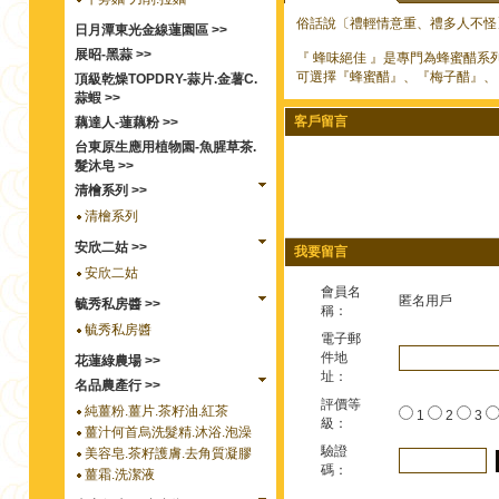
俗話說〔禮輕情意重、禮多人不怪
日月潭東光金線蓮園區 >>
展昭-黑蒜 >>
『 蜂味絕佳 』是專門為蜂蜜醋系
可選擇『蜂蜜醋』、『梅子醋』、
頂級乾燥TOPDRY-蒜片.金薯C.
蒜蝦 >>
客戶留言
藕達人-蓮藕粉 >>
台東原生應用植物園-魚腥草茶.
髮沐皂 >>
清檜系列 >>
清檜系列
安欣二姑 >>
我要留言
安欣二姑
會員名
匿名用戶
毓秀私房醬 >>
稱：
毓秀私房醬
電子郵
件地
花蓮綠農場 >>
址：
名品農產行 >>
評價等
純薑粉.薑片.茶籽油.紅茶
1
2
3
級：
薑汁何首烏洗髮精.沐浴.泡澡
驗證
美容皂.茶籽護膚.去角質凝膠
碼：
薑霜.洗潔液