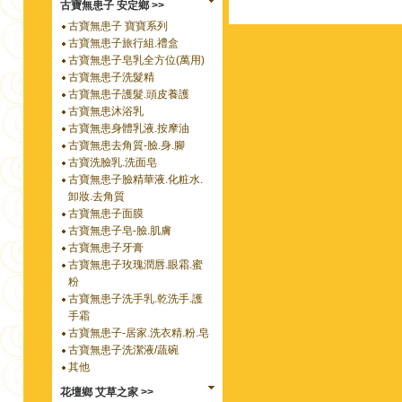
古寶無患子 安定鄉 >>
古寶無患子 寶寶系列
古寶無患子旅行組.禮盒
古寶無患子皂乳全方位(萬用)
古寶無患子洗髮精
古寶無患子護髮.頭皮養護
古寶無患沐浴乳
古寶無患身體乳液.按摩油
古寶無患去角質-臉.身.腳
古寶洗臉乳.洗面皂
古寶無患子臉精華液.化粧水.
卸妝.去角質
古寶無患子面膜
古寶無患子皂-臉.肌膚
古寶無患子牙膏
古寶無患子玫瑰潤唇.眼霜.蜜
粉
古寶無患子洗手乳.乾洗手.護
手霜
古寶無患子-居家.洗衣精.粉.皂
古寶無患子洗潔液/蔬碗
其他
花壇鄉 艾草之家 >>