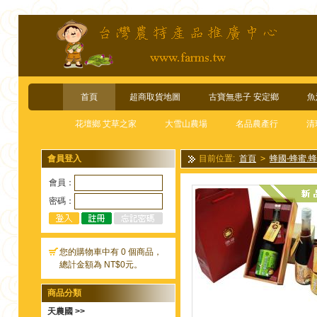
首頁
超商取貨地圖
古寶無患子 安定鄉
魚
花壇鄉 艾草之家
大雪山農場
名品農產行
清
會員登入
目前位置:
首頁
>
蜂國-蜂蜜.
(任選一罐)(訂單備註註明)(
會員：
密碼：
您的購物車中有 0 個商品，
總計金額為 NT$0元。
商品分類
天農國 >>