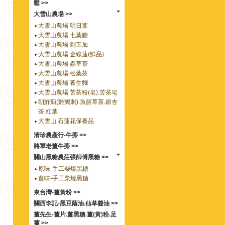
鬆 >>
大雪山農場 >>
大雪山農場 明日葉
大雪山農場 七葉膽
大雪山農場 刺五加
大雪山農場 金線蓮(鮮品)
大雪山農場 蟲草茶
大雪山農場 松葉茶
大雪山農場 養生麵
大雪山農場 苦茶粉(皂).苦茶皂
朝鮮薊(雞鵤刺).魚腥草茶.銀杏
茶.紅葉
大雪山 石蓮花保養品
清珍農產行-牛蒡 >>
將軍老董牛蒡 >>
關山黑糖農莊張師傅黑糖 >>
原味-手工柴燒黑糖
薑味-手工柴燒黑糖
東台灣-薑黃粉 >>
關西李記-黑豆蔭油.仙草醬油 >>
薑先生-薑片.薑黑糖.薑(黃)粉.足
薑 >>