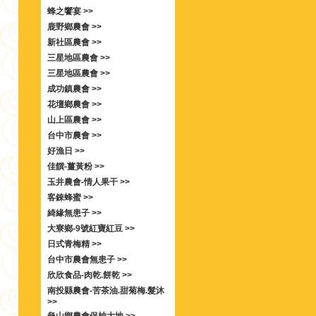
蜂之饗宴 >>
鹿野鄉農會 >>
新社區農會 >>
三星地區農會 >>
三星地區農會 >>
成功鎮農會 >>
花壇鄉農會 >>
山上區農會 >>
台中市農會 >>
好漁日 >>
佳饌-薑黃粉 >>
玉井農會-情人果干 >>
客錸蜂蜜 >>
綺緣無患子 >>
大寮鄉-9號紅寶紅豆 >>
日式青梅精 >>
台中市農會無患子 >>
欣欣食品-肉乾.餅乾 >>
南投縣農會-苦茶油.甜菊梅.髮沐
>>