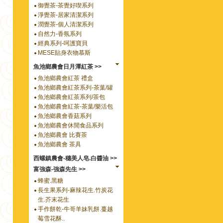
御覺茶-茶覺好喫系列
淨覺茶-居家清潔系列
潤覺茶-個人清潔系列
自然力-香氛系列
經典系列-呵護寶貝
MESE貼身衣物慕斯
魚池鄉農會日月潭紅茶 >>
魚池鄉農會紅茶 禮盒
魚池鄉農會紅茶系列-茶葉/罐
魚池鄉農會紅茶系列/茶包
魚池鄉農會紅茶-茶葉/樂活包
魚池鄉農會香菇系列
魚池鄉農會休閒食品系列
魚池鄉農會 比賽茶
魚池鄉農會 茶具
西螺鎮農會-穗美人皂.白醬油 >>
富強森-強森先生 >>
蜂蜜.黑糖
長生果系列-麻辣花生.竹炭花
生.芥末花生
手作餅乾-牛哥羊妹乳餅.蔓越
莓雪花酥..