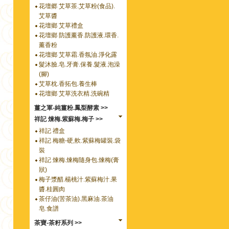
花壇郷 艾草茶.艾草粉(食品).
艾草醬
花壇鄉 艾草禮盒
花壇鄉 防護薰香.防護液.環香.
薰香粉
花壇鄉 艾草霜.香氛油.淨化露
髮沐臉.皂.牙膏.保養.髮液.泡澡
(腳)
艾草枕.香拓包.養生棒
花壇鄉 艾草洗衣精.洗碗精
薑之軍-純薑粉.鳳梨酵素 >>
祥記 煉梅.紫蘇梅.梅子 >>
祥記 禮盒
祥記 梅糖-硬,軟.紫蘇梅罐裝.袋
裝
祥記 煉梅.煉梅隨身包.煉梅(膏
狀)
梅子漿醋.楊桃汁.紫蘇梅汁.果
醬.桂圓肉
茶仔油(苦茶油).黑麻油.茶油
皂.食譜
茶寶-茶籽系列 >>