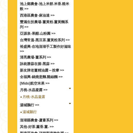
池上鄉農會-池上米餅.米香.糙米
麩 >>
西港區農會-麻油達 >>
豐滿生技農場-薑黃粉.薑黃麵系
列 >>
亞源泉-果醋.山粉圓 >>
台灣常溫-黑豆茶.薑黃粉系列 >>
裕盛興-在地澎湖手工製作好滋味
>>
清亮農場-薑系列 >>
詠統勝蒜在握-黑蒜 >>
新友牌老薑精油露～按摩 >>
全福興-鍋燒意麵.雞絲麵 >>
[Mido]航空米果 >>
月桃-水晶凝露 >>
月桃-水晶凝露
湯城鵝行 >>
湯城鵝行
澎湖縣農會-蘆薈系列 >>
其他-好茶.薰香.薑. >>