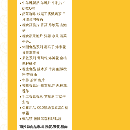
牛羊乳製品-羊乳片.牛乳片.牛
奶軟Q球
奶茶咖啡-牧場工房濃奶茶.日
月潭台灣香奶
輕食菇脆片-香菇.秀珍菇.杏鮑
菇
輕食蔬果脆片-洋蔥.水果.蔬菜.
牛蒡..
休閒食品系列-葵瓜子.爆米花.
黃薑軍薑黃
果乾系列-葡萄乾.洛神花.金桔.
無籽橄欖
養生食品-辣木茶.牛蒡.鹹橄欖
粉.苦茶油
牛蒡.茶餅.脆片.
芳薰香氛油-薰衣草.迷迭.桂花.
香茅..
手工香氛香皂-艾草皂.百福平
安皂..
保養用品-Q10蠶絲膠原蛋白精
華霜..
藝品類-德國黑森林咕咕鐘
南投縣肉品市場-洗髮.護髮.豬肉