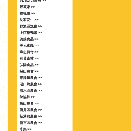
VDS活力東勢 >>
野菽家 >>
福祿伯 >>
沈家花生 >>
蘇澳區漁會 >>
上誼稻鴨米 >>
茂揚食品 >>
美元蜜餞 >>
峰忠傳奇 >>
和菓森林 >>
弘陽食品 >>
關山農會 >>
東港鎮農會 >>
湖口鄉農會 >>
清水區農會 >>
陳協和 >>
梅山農會 >>
龍井區農會 >>
新港鄉農會 >>
新市區農會 >>
米樂 >>