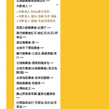
北港鎮農會黑金剛花生 >>
木酢達人 >>
木酢達人-Baby嬰兒系列
木酢達人-髮沐.洗碗.洗衣.地板
木酢達人-竉物-毛孩清潔系列
苗栗公館鄉農會-紅棗干 >>
萬丹鄉農會紅豆-鮮紅豆(生豆).即
食品 >>
鹿谷鄉農會-茶 >>
台南市下營區農會 >>
義竹鄉農會-心意足‧桑椹果醋.果
汁 >>
北埔鄉農會-擂茶粉隨身包 >>
台南市農會(台南縣農會)-虱目魚
酥(脯) >>
台東地區農會-洛神花蜜餞 >>
番路鄉農會-柿葉茶 >>
台灣肉乾王 >>
樂山野菜香草園-薑黃伯薑黃粉
>>
沙鹿協昌油行-芝麻油.花生油.苦
茶油 >>