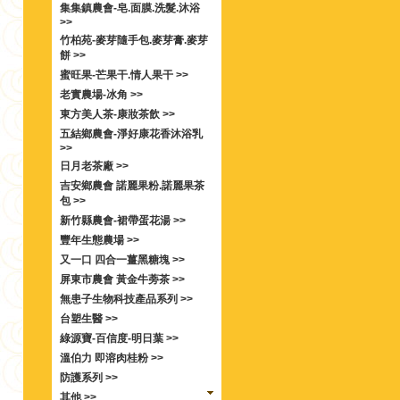
集集鎮農會-皂.面膜.洗髮.沐浴
>>
竹柏苑-麥芽隨手包.麥芽膏.麥芽
餅 >>
蜜旺果-芒果干.情人果干 >>
老實農場-冰角 >>
東方美人茶-康妝茶飲 >>
五結鄉農會-淨好康花香沐浴乳
>>
日月老茶廠 >>
吉安鄉農會 諾麗果粉.諾麗果茶
包 >>
新竹縣農會-裙帶蛋花湯 >>
豐年生態農場 >>
又一口 四合一薑黑糖塊 >>
屏東市農會 黃金牛蒡茶 >>
無患子生物科技產品系列 >>
台塑生醫 >>
綠源寶-百信度-明日葉 >>
溫伯力 即溶肉桂粉 >>
防護系列 >>
其他 >>