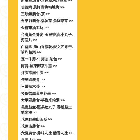
新港區漁會-頂極新港旗魚脯 >>
信義鄉 晨軒青梅精煉梅 >>
三峽鎮農會-茶 >>
台東縣農會-洛神茶.魚腥草茶 >>
金椿茶油工坊 >>
台灣黃金蕎麥-玉民香油.小丸子.
海苔片 >>
白堊園-旗山香蕉乾.愛文芒果干.
珍珠芭樂 >>
五一牛蒡-牛蒡茶.茶包 >>
阿貴-屏東歸來牛蒡 >>
好蒡蒡黑牛蒡 >>
佳里區農會 >>
三鳳辣木茶 >>
吳啟魯黑金剛花生 >>
大甲區農會-芋鄉米粉湯 >>
長榮航空-堅果脆丸子.香鬆起士
糙米捲 >>
花蓮野生山苦瓜 >>
花蓮市農會 >>
六腳農會-蒜味花生 鹽香花生 >>