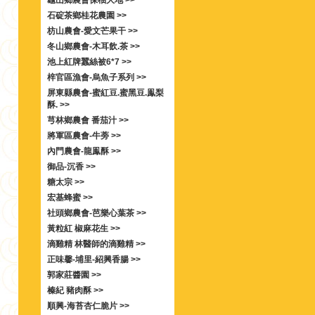
龜山鄉農會保柚大地 >>
石碇茶鄉桂花農園 >>
枋山農會-愛文芒果干 >>
冬山鄉農會-木耳飲.茶 >>
池上紅牌蠶絲被6*7 >>
梓官區漁會-烏魚子系列 >>
屏東縣農會-蜜紅豆.蜜黑豆.鳯梨
酥. >>
芎林鄉農會 番茄汁 >>
將軍區農會-牛蒡 >>
內門農會-龍鳯酥 >>
御品-沉香 >>
糖太宗 >>
宏基蜂蜜 >>
社頭鄉農會-芭樂心葉茶 >>
黃粒紅 椒麻花生 >>
滴雞精 林醫師的滴雞精 >>
正味馨-埔里-紹興香腸 >>
郭家莊醬園 >>
榛紀 豬肉酥 >>
順興-海苔杏仁脆片 >>