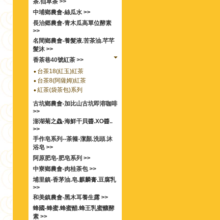
茶.仙草茶 >>
中埔鄉農會-絲瓜水 >>
長治郷農會-青木瓜高單位酵素
>>
名間鄉農會-養髮液.苦茶油.芊芊
髮沐 >>
香茶巷40號紅茶 >>
台茶18(紅玉)紅茶
台茶8(阿薩姆)紅茶
紅茶(袋茶包)系列
古坑鄉農會-加比山古坑即溶咖啡
>>
澎湖菊之鱻-海鮮干貝醬.XO醬..
>>
手作皂系列--茶箍-潔顏.洗頭.沐
浴皂 >>
阿原肥皂-肥皂系列 >>
中寮鄉農會-肉桂茶包 >>
埔里鎮-香茅油.皂.麒麟膏.豆腐乳
>>
和美鎮農會-黑木耳養生露 >>
蜂國-蜂蜜.蜂蜜醋.蜂王乳蜜釀酵
素 >>