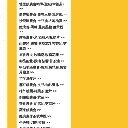
埔里鎮農會輔導-聖薊(幸福薊)
>>
壽豐鄉農會-壽豐王蜆-樟芝蜆 >>
沙鹿區農會-土豆油.大地油禮 >>
鐵比倫-黑糖.薑黃黑糖.薑黃粉.
>>
霧峰農會-米.酒粕米捲.脆片 >>
由豐將-蜂蜜.紫酥花生苦茶油.芝
麻醬 >>
原香農夫-玫瑰皂.玫瑰花瓣 >>
御品能量-鵝油.桔醬.苦茶油 >>
甲仙地區農會-梅精.梅精粒.梅宴
芳禮盒 >>
芊芊洗髮沐 >>
麻豆鎮農會-文旦柚皮.髮沐 >>
柿外桃園-柿葉茶.脆片 >>
銅鑼鄉農會-杭菊 >>
善化農會-胡麻油.芝麻粉 >>
羅東鎮農會 >>
經典農作茶飲專區 >>
牛蒡麵-刀削.拉麵 >>