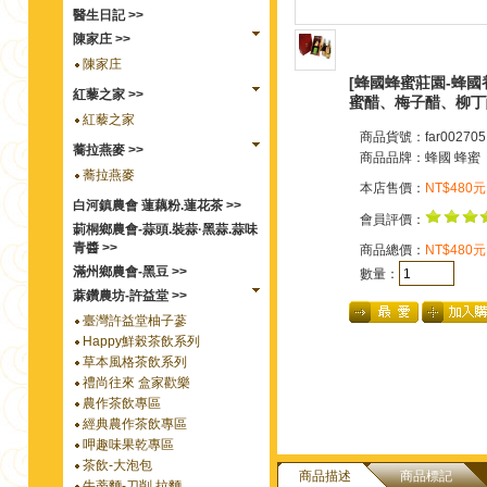
醫生日記 >>
陳家庄 >>
陳家庄
[蜂國蜂蜜莊園-蜂國
紅藜之家 >>
蜜醋、梅子醋、柳丁
紅藜之家
商品貨號：far002705
蕎拉燕麥 >>
商品品牌：
蜂國 蜂蜜
蕎拉燕麥
本店售價：
NT$480元
白河鎮農會 蓮藕粉.蓮花茶 >>
會員評價：
莿桐鄉農會-蒜頭.裝蒜·黑蒜.蒜味
青醬 >>
商品總價：
NT$480元
滿州鄉農會-黑豆 >>
數量：
蔴鑽農坊-許益堂 >>
臺灣許益堂柚子蔘
Happy鮮榖茶飲系列
草本風格茶飲系列
禮尚往來 盒家歡樂
農作茶飲專區
經典農作茶飲專區
呷趣味果乾專區
茶飲-大泡包
商品描述
商品標記
牛蒡麵-刀削.拉麵