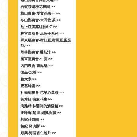
龜山鄉農會保柚大地 >>
石碇茶鄉桂花農園 >>
枋山農會-愛文芒果干 >>
冬山鄉農會-木耳飲.茶 >>
池上紅牌蠶絲被6*7 >>
梓官區漁會-烏魚子系列 >>
屏東縣農會-蜜紅豆.蜜黑豆.鳯梨
酥. >>
芎林鄉農會 番茄汁 >>
將軍區農會-牛蒡 >>
內門農會-龍鳯酥 >>
御品-沉香 >>
糖太宗 >>
宏基蜂蜜 >>
社頭鄉農會-芭樂心葉茶 >>
黃粒紅 椒麻花生 >>
滴雞精 林醫師的滴雞精 >>
正味馨-埔里-紹興香腸 >>
郭家莊醬園 >>
榛紀 豬肉酥 >>
順興-海苔杏仁脆片 >>