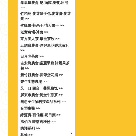
集集鎮農會-皂.面膜.洗髮.沐浴
>>
竹柏苑-麥芽隨手包.麥芽膏.麥芽
餅 >>
蜜旺果-芒果干.情人果干 >>
老實農場-冰角 >>
東方美人茶-康妝茶飲 >>
五結鄉農會-淨好康花香沐浴乳
>>
日月老茶廠 >>
吉安鄉農會 諾麗果粉.諾麗果茶
包 >>
新竹縣農會-裙帶蛋花湯 >>
豐年生態農場 >>
又一口 四合一薑黑糖塊 >>
屏東市農會 黃金牛蒡茶 >>
無患子生物科技產品系列 >>
台塑生醫 >>
綠源寶-百信度-明日葉 >>
溫伯力 即溶肉桂粉 >>
防護系列 >>
其他 >>