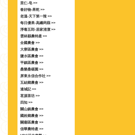
里仁-皂 >>
春好物-果乾 >>
老溫-天下第一辣 >>
每日優果-高纖蒟蒻 >>
淨毒五郎-居家清潔 >>
雲林縣農特產 >>
全國農會 >>
大寮區農會 >>
鹽水區農會 >>
平鎮區農會 >>
桑樂桑椹園 >>
屏東永信合作社 >>
五結鄉農會 >>
連城記 >>
茗源茶坊 >>
四知 >>
關山鎮農會 >>
國姓鄉農會 >>
關廟區農會 >>
信華農特產 >>