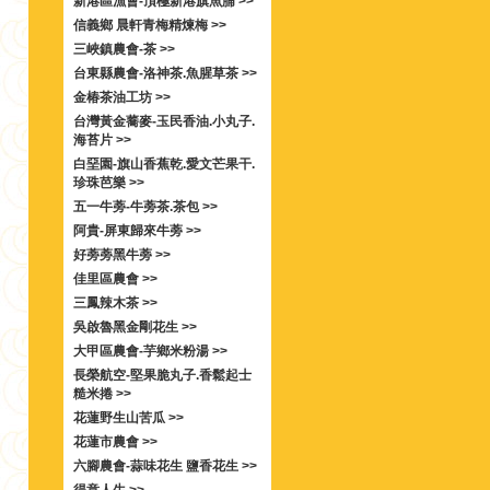
新港區漁會-頂極新港旗魚脯 >>
信義鄉 晨軒青梅精煉梅 >>
三峽鎮農會-茶 >>
台東縣農會-洛神茶.魚腥草茶 >>
金椿茶油工坊 >>
台灣黃金蕎麥-玉民香油.小丸子.
海苔片 >>
白堊園-旗山香蕉乾.愛文芒果干.
珍珠芭樂 >>
五一牛蒡-牛蒡茶.茶包 >>
阿貴-屏東歸來牛蒡 >>
好蒡蒡黑牛蒡 >>
佳里區農會 >>
三鳳辣木茶 >>
吳啟魯黑金剛花生 >>
大甲區農會-芋鄉米粉湯 >>
長榮航空-堅果脆丸子.香鬆起士
糙米捲 >>
花蓮野生山苦瓜 >>
花蓮市農會 >>
六腳農會-蒜味花生 鹽香花生 >>