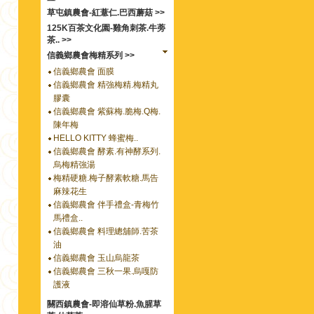
草屯鎮農會-紅薏仁.巴西蘑菇 >>
125K百茶文化園-雞角刺茶.牛蒡
茶.. >>
信義鄉農會梅精系列 >>
信義鄉農會 面膜
信義鄉農會 精強梅精.梅精丸
膠囊
信義鄉農會 紫蘇梅.脆梅.Q梅.
陳年梅
HELLO KITTY 蜂蜜梅..
信義鄉農會 酵素.有神酵系列.
烏梅精強湯
梅精硬糖.梅子酵素軟糖.馬告
麻辣花生
信義鄉農會 伴手禮盒-青梅竹
馬禮盒..
信義鄉農會 料理總舖師.苦茶
油
信義鄉農會 玉山烏龍茶
信義鄉農會 三秋一果.烏嘎防
護液
關西鎮農會-即溶仙草粉.魚腥草