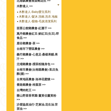
北港鎮農會黑金剛花生 >>
木酢達人 >>
木酢達人-Baby嬰兒系列
木酢達人-髮沐.洗碗.洗衣.地板
木酢達人-竉物-毛孩清潔系列
苗栗公館鄉農會-紅棗干 >>
萬丹鄉農會紅豆-鮮紅豆(生豆).即
食品 >>
鹿谷鄉農會-茶 >>
台南市下營區農會 >>
義竹鄉農會-心意足‧桑椹果醋.果
汁 >>
北埔鄉農會-擂茶粉隨身包 >>
台南市農會(台南縣農會)-虱目魚
酥(脯) >>
台東地區農會-洛神花蜜餞 >>
番路鄉農會-柿葉茶 >>
台灣肉乾王 >>
樂山野菜香草園-薑黃伯薑黃粉
>>
沙鹿協昌油行-芝麻油.花生油.苦
茶油 >>