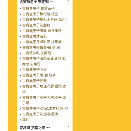
古寶無患子 安定鄉 >>
古寶無患子 寶寶系列
古寶無患子旅行組.禮盒
古寶無患子皂乳全方位(萬用)
古寶無患子洗髮精
古寶無患子護髮.頭皮養護
古寶無患沐浴乳
古寶無患身體乳液.按摩油
古寶無患去角質-臉.身.腳
古寶洗臉乳.洗面皂
古寶無患子臉精華液.化粧水.
卸妝.去角質
古寶無患子面膜
古寶無患子皂-臉.肌膚
古寶無患子牙膏
古寶無患子玫瑰潤唇.眼霜.蜜
粉
古寶無患子洗手乳.乾洗手.護
手霜
古寶無患子-居家.洗衣精.粉.皂
古寶無患子洗潔液/蔬碗
其他
花壇鄉 艾草之家 >>