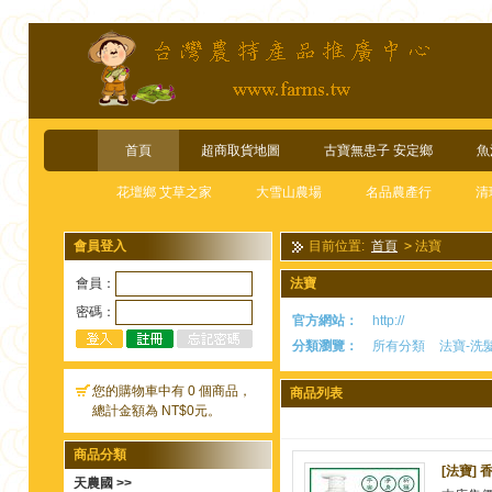
首頁
超商取貨地圖
古寶無患子 安定鄉
魚
花壇鄉 艾草之家
大雪山農場
名品農產行
清
會員登入
目前位置:
首頁
>
法寶
會員：
法寶
密碼：
官方網站：
http://
分類瀏覽：
所有分類
法寶-洗
您的購物車中有 0 個商品，
商品列表
總計金額為 NT$0元。
商品分類
[法寶] 
天農國 >>