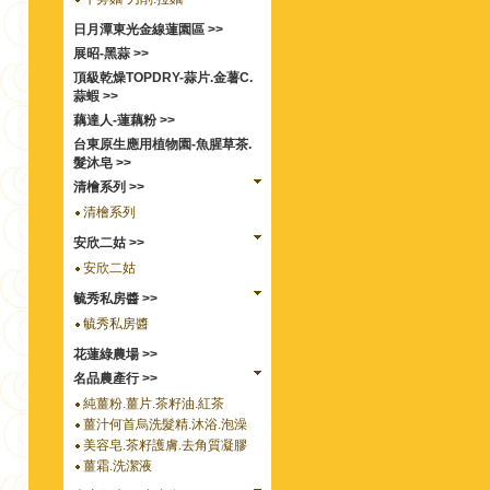
日月潭東光金線蓮園區 >>
展昭-黑蒜 >>
頂級乾燥TOPDRY-蒜片.金薯C.
蒜蝦 >>
藕達人-蓮藕粉 >>
台東原生應用植物園-魚腥草茶.
髮沐皂 >>
清檜系列 >>
清檜系列
安欣二姑 >>
安欣二姑
毓秀私房醬 >>
毓秀私房醬
花蓮綠農場 >>
名品農產行 >>
純薑粉.薑片.茶籽油.紅茶
薑汁何首烏洗髮精.沐浴.泡澡
美容皂.茶籽護膚.去角質凝膠
薑霜.洗潔液