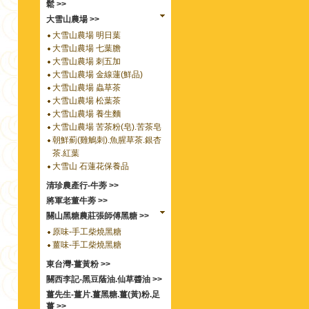
鬆 >>
大雪山農場 >>
大雪山農場 明日葉
大雪山農場 七葉膽
大雪山農場 刺五加
大雪山農場 金線蓮(鮮品)
大雪山農場 蟲草茶
大雪山農場 松葉茶
大雪山農場 養生麵
大雪山農場 苦茶粉(皂).苦茶皂
朝鮮薊(雞鵤刺).魚腥草茶.銀杏
茶.紅葉
大雪山 石蓮花保養品
清珍農產行-牛蒡 >>
將軍老董牛蒡 >>
關山黑糖農莊張師傅黑糖 >>
原味-手工柴燒黑糖
薑味-手工柴燒黑糖
東台灣-薑黃粉 >>
關西李記-黑豆蔭油.仙草醬油 >>
薑先生-薑片.薑黑糖.薑(黃)粉.足
薑 >>