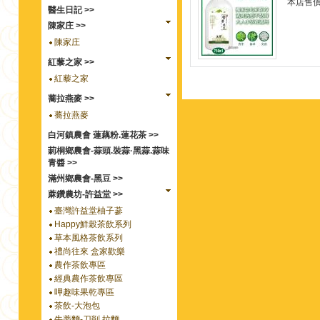
本店售
醫生日記 >>
陳家庄 >>
陳家庄
紅藜之家 >>
紅藜之家
蕎拉燕麥 >>
蕎拉燕麥
白河鎮農會 蓮藕粉.蓮花茶 >>
莿桐鄉農會-蒜頭.裝蒜·黑蒜.蒜味
青醬 >>
滿州鄉農會-黑豆 >>
蔴鑽農坊-許益堂 >>
臺灣許益堂柚子蔘
Happy鮮榖茶飲系列
草本風格茶飲系列
禮尚往來 盒家歡樂
農作茶飲專區
經典農作茶飲專區
呷趣味果乾專區
茶飲-大泡包
牛蒡麵-刀削.拉麵