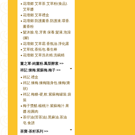
花壇郷 艾草茶.艾草粉(食品).
艾草醬
花壇鄉 艾草禮盒
花壇鄉 防護薰香.防護液.環香.
薰香粉
髮沐臉.皂.牙膏.保養.髮液.泡澡
(腳)
花壇鄉 艾草霜.香氛油.淨化露
艾草枕.香拓包.養生棒
花壇鄉 艾草洗衣精.洗碗精
薑之軍-純薑粉.鳳梨酵素 >>
祥記 煉梅.紫蘇梅.梅子 >>
祥記 禮盒
祥記 煉梅.煉梅隨身包.煉梅(膏
狀)
祥記 梅糖-硬,軟.紫蘇梅罐裝.袋
裝
梅子漿醋.楊桃汁.紫蘇梅汁.果
醬.桂圓肉
茶仔油(苦茶油).黑麻油.茶油
皂.食譜
茶寶-茶籽系列 >>