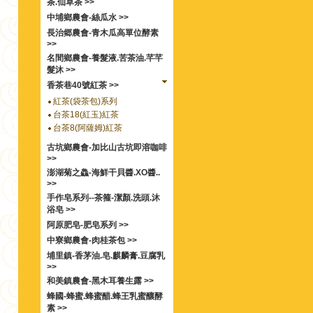
茶.仙草茶 >>
中埔鄉農會-絲瓜水 >>
長治郷農會-青木瓜高單位酵素
>>
名間鄉農會-養髮液.苦茶油.芊芊
髮沐 >>
香茶巷40號紅茶 >>
紅茶(袋茶包)系列
台茶18(紅玉)紅茶
台茶8(阿薩姆)紅茶
古坑鄉農會-加比山古坑即溶咖啡
>>
澎湖菊之鱻-海鮮干貝醬.XO醬..
>>
手作皂系列--茶箍-潔顏.洗頭.沐
浴皂 >>
阿原肥皂-肥皂系列 >>
中寮鄉農會-肉桂茶包 >>
埔里鎮-香茅油.皂.麒麟膏.豆腐乳
>>
和美鎮農會-黑木耳養生露 >>
蜂國-蜂蜜.蜂蜜醋.蜂王乳蜜釀酵
素 >>