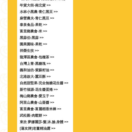
年貨大街-南北貨 >>
水林小黑農-青仁黑豆 >>
麻營農夫-青仁黑豆 >>
泰泉食品-果乾 >>
富里鄉農會-米 >>
黑蒜伯-黑蒜 >>
園果園味-果乾 >>
祥榮生技 >>
龍潭區農會-包種茶 >>
台灣上青-黑糖塊 >>
義和油坊-紫蘇籽油 >>
北港啟大-蠶豆酥 >>
自然甜堅果-完全無糖花生醬 >>
新竹福源-花生醬蛋捲 >>
梅山鄉農會-愛玉子 >>
阿里山農會-山葵醬 >>
富里農會-富麗稻香米棒 >>
武松殿-肉鬆餅 >>
東欣 夢娜麗莎-髮.沐.臉.身體 >>
[蓮友牌]老薑精油露 >>