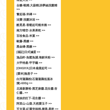
得意人生 >>
台糖-蜆精.大蒜精.詩夢絲洗髮精
>>
奮起福-米磚 >>
法寶-洗髮沐浴 >>
酷覓星-香鬆起司糙米捲 >>
南方晴空-水果果乾 >>
百桂食品-米菓 >>
歐藤-黑糖 >>
黑金磚-黑糖 >>
[福記]日式滷蛋 >>
漁品軒-魚鬆魚脯.海鮮米粉 >>
大甲特產-甲芋籤 >>
[OHGIYA]日本扇屋起司 >>
[愛米]無患子 >>
白河蓮藕粉(石蓮蓮藕低溫冰
煉)-600g >>
北港新勝裕-黑芝麻醬.花生醬.杏
仁醬.. >>
老妹的灶下-花生醬 >>
阿里山-山葵.天然愛玉子 >>
可夫萊-紅棗夾核桃.腰果.果乾 >>