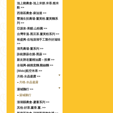
池上鄉農會-池上米餅.米香.糙米
麩 >>
西港區農會-麻油達 >>
豐滿生技農場-薑黃粉.薑黃麵系
列 >>
亞源泉-果醋.山粉圓 >>
台灣常溫-黑豆茶.薑黃粉系列 >>
裕盛興-在地澎湖手工製作好滋味
>>
清亮農場-薑系列 >>
詠統勝蒜在握-黑蒜 >>
新友牌老薑精油露～按摩 >>
全福興-鍋燒意麵.雞絲麵 >>
[Mido]航空米果 >>
月桃-水晶凝露 >>
月桃-水晶凝露
湯城鵝行 >>
湯城鵝行
澎湖縣農會-蘆薈系列 >>
其他-好茶.薰香.薑. >>