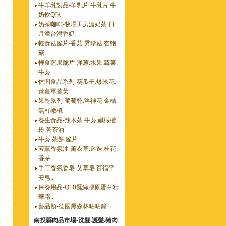
牛羊乳製品-羊乳片.牛乳片.牛
奶軟Q球
奶茶咖啡-牧場工房濃奶茶.日
月潭台灣香奶
輕食菇脆片-香菇.秀珍菇.杏鮑
菇
輕食蔬果脆片-洋蔥.水果.蔬菜.
牛蒡..
休閒食品系列-葵瓜子.爆米花.
黃薑軍薑黃
果乾系列-葡萄乾.洛神花.金桔.
無籽橄欖
養生食品-辣木茶.牛蒡.鹹橄欖
粉.苦茶油
牛蒡.茶餅.脆片.
芳薰香氛油-薰衣草.迷迭.桂花.
香茅..
手工香氛香皂-艾草皂.百福平
安皂..
保養用品-Q10蠶絲膠原蛋白精
華霜..
藝品類-德國黑森林咕咕鐘
南投縣肉品市場-洗髮.護髮.豬肉