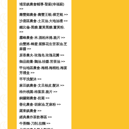
埔里鎮農會輔導-聖薊(幸福薊)
>>
壽豐鄉農會-壽豐王蜆-樟芝蜆 >>
沙鹿區農會-土豆油.大地油禮 >>
鐵比倫-黑糖.薑黃黑糖.薑黃粉.
>>
霧峰農會-米.酒粕米捲.脆片 >>
由豐將-蜂蜜.紫酥花生苦茶油.芝
麻醬 >>
原香農夫-玫瑰皂.玫瑰花瓣 >>
御品能量-鵝油.桔醬.苦茶油 >>
甲仙地區農會-梅精.梅精粒.梅宴
芳禮盒 >>
芊芊洗髮沐 >>
麻豆鎮農會-文旦柚皮.髮沐 >>
柿外桃園-柿葉茶.脆片 >>
銅鑼鄉農會-杭菊 >>
善化農會-胡麻油.芝麻粉 >>
羅東鎮農會 >>
經典農作茶飲專區 >>
牛蒡麵-刀削.拉麵 >>