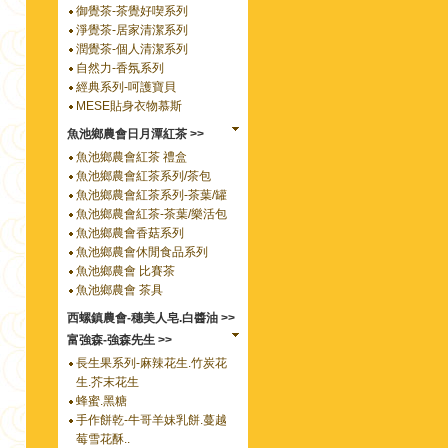
御覺茶-茶覺好喫系列
淨覺茶-居家清潔系列
潤覺茶-個人清潔系列
自然力-香氛系列
經典系列-呵護寶貝
MESE貼身衣物慕斯
魚池鄉農會日月潭紅茶 >>
魚池鄉農會紅茶 禮盒
魚池鄉農會紅茶系列/茶包
魚池鄉農會紅茶系列-茶葉/罐
魚池鄉農會紅茶-茶葉/樂活包
魚池鄉農會香菇系列
魚池鄉農會休閒食品系列
魚池鄉農會 比賽茶
魚池鄉農會 茶具
西螺鎮農會-穗美人皂.白醬油 >>
富強森-強森先生 >>
長生果系列-麻辣花生.竹炭花
生.芥末花生
蜂蜜.黑糖
手作餅乾-牛哥羊妹乳餅.蔓越
莓雪花酥..