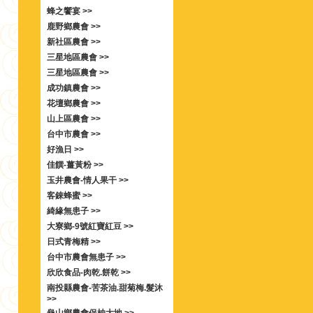
蜂之饗宴 >>
鹿野鄉農會 >>
新社區農會 >>
三星地區農會 >>
三星地區農會 >>
成功鎮農會 >>
花壇鄉農會 >>
山上區農會 >>
台中市農會 >>
好漁日 >>
佳饌-薑黃粉 >>
玉井農會-情人果干 >>
客錸蜂蜜 >>
綺緣無患子 >>
大寮鄉-9號紅寶紅豆 >>
日式青梅精 >>
台中市農會無患子 >>
欣欣食品-肉乾.餅乾 >>
南投縣農會-苦茶油.甜菊梅.髮沐
>>