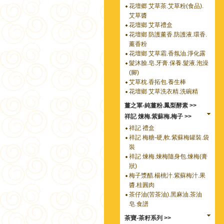
花壇郷 艾草茶.艾草粉(食品).
艾草醬
花壇鄉 艾草禮盒
花壇鄉 防護薰香.防護液.環香.
薰香粉
花壇鄉 艾草霜.香氛油.淨化露
髮沐臉.皂.牙膏.保養.髮液.泡澡
(腳)
艾草枕.香拓包.養生棒
花壇鄉 艾草洗衣精.洗碗精
薑之軍-純薑粉.鳳梨酵素 >>
祥記 煉梅.紫蘇梅.梅子 >>
祥記 禮盒
祥記 梅糖-硬,軟.紫蘇梅罐裝.袋
裝
祥記 煉梅.煉梅隨身包.煉梅(膏
狀)
梅子漿醋.楊桃汁.紫蘇梅汁.果
醬.桂圓肉
茶仔油(苦茶油).黑麻油.茶油
皂.食譜
茶寶-茶籽系列 >>