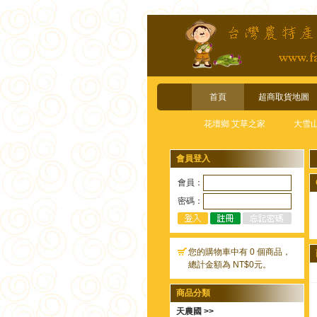
首頁
超商取貨地圖
花壇鄉 艾草之家
大雪
會員登入
會員：
密碼：
您的購物車中有 0 個商品，
總計金額為 NT$0元。
商品分類
天農國 >>