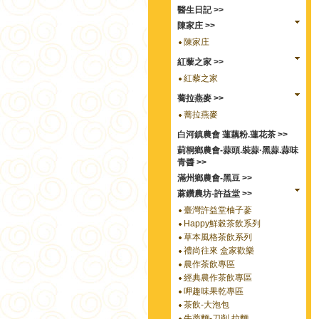
醫生日記 >>
陳家庄 >>
陳家庄
紅藜之家 >>
紅藜之家
蕎拉燕麥 >>
蕎拉燕麥
白河鎮農會 蓮藕粉.蓮花茶 >>
莿桐鄉農會-蒜頭.裝蒜·黑蒜.蒜味
青醬 >>
滿州鄉農會-黑豆 >>
蔴鑽農坊-許益堂 >>
臺灣許益堂柚子蔘
Happy鮮榖茶飲系列
草本風格茶飲系列
禮尚往來 盒家歡樂
農作茶飲專區
經典農作茶飲專區
呷趣味果乾專區
茶飲-大泡包
牛蒡麵-刀削.拉麵