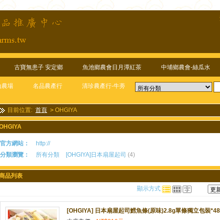
古寶無患子 安定鄉
魚池鄉農會日月潭紅茶
中埔鄉農會-絲瓜水
山農場
名品農產行
清珍農產行-牛蒡
目前位置:
首頁
>
OHGIYA
OHGIYA
官方網站：
http://
分類瀏覽：
所有分類
[OHGIYA]日本扇屋起司
(4)
商品列表
顯示方式
[OHGIYA] 日本扇屋起司鱈魚條(原味)2.8g單條獨立包裝*4