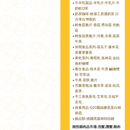
牛羊乳製品-羊乳片.牛乳片.牛
奶軟Q球
奶茶咖啡-牧場工房濃奶茶.日
月潭台灣香奶
輕食菇脆片-香菇.秀珍菇.杏鮑
菇
輕食蔬果脆片-洋蔥.水果.蔬菜.
牛蒡..
休閒食品系列-葵瓜子.爆米花.
黃薑軍薑黃
果乾系列-葡萄乾.洛神花.金桔.
無籽橄欖
養生食品-辣木茶.牛蒡.鹹橄欖
粉.苦茶油
牛蒡.茶餅.脆片.
芳薰香氛油-薰衣草.迷迭.桂花.
香茅..
手工香氛香皂-艾草皂.百福平
安皂..
保養用品-Q10蠶絲膠原蛋白精
華霜..
藝品類-德國黑森林咕咕鐘
南投縣肉品市場-洗髮.護髮.豬肉