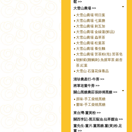
鬆 >>
大雪山農場 >>
大雪山農場 明日葉
大雪山農場 七葉膽
大雪山農場 刺五加
大雪山農場 金線蓮(鮮品)
大雪山農場 蟲草茶
大雪山農場 松葉茶
大雪山農場 養生麵
大雪山農場 苦茶粉(皂).苦茶皂
朝鮮薊(雞鵤刺).魚腥草茶.銀杏
茶.紅葉
大雪山 石蓮花保養品
清珍農產行-牛蒡 >>
將軍老董牛蒡 >>
關山黑糖農莊張師傅黑糖 >>
原味-手工柴燒黑糖
薑味-手工柴燒黑糖
東台灣-薑黃粉 >>
關西李記-黑豆蔭油.仙草醬油 >>
薑先生-薑片.薑黑糖.薑(黃)粉.足
薑 >>