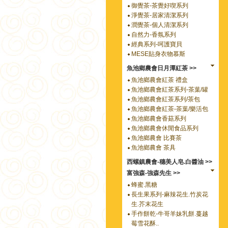
御覺茶-茶覺好喫系列
淨覺茶-居家清潔系列
潤覺茶-個人清潔系列
自然力-香氛系列
經典系列-呵護寶貝
MESE貼身衣物慕斯
魚池鄉農會日月潭紅茶 >>
魚池鄉農會紅茶 禮盒
魚池鄉農會紅茶系列-茶葉/罐
魚池鄉農會紅茶系列/茶包
魚池鄉農會紅茶-茶葉/樂活包
魚池鄉農會香菇系列
魚池鄉農會休閒食品系列
魚池鄉農會 比賽茶
魚池鄉農會 茶具
西螺鎮農會-穗美人皂.白醬油 >>
富強森-強森先生 >>
蜂蜜.黑糖
長生果系列-麻辣花生.竹炭花
生.芥末花生
手作餅乾-牛哥羊妹乳餅.蔓越
莓雪花酥..