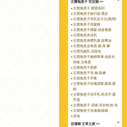
古寶無患子 安定鄉 >>
古寶無患子 寶寶系列
古寶無患子旅行組.禮盒
古寶無患子皂乳全方位(萬用)
古寶無患子洗髮精
古寶無患子護髮.頭皮養護
古寶無患沐浴乳
古寶無患身體乳液.按摩油
古寶無患去角質-臉.身.腳
古寶洗臉乳.洗面皂
古寶無患子臉精華液.化粧水.
卸妝.去角質
古寶無患子面膜
古寶無患子皂-臉.肌膚
古寶無患子牙膏
古寶無患子玫瑰潤唇.眼霜.蜜
粉
古寶無患子洗手乳.乾洗手.護
手霜
古寶無患子-居家.洗衣精.粉.皂
古寶無患子洗潔液/蔬碗
其他
花壇鄉 艾草之家 >>