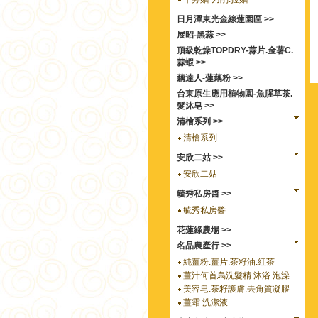
日月潭東光金線蓮園區 >>
展昭-黑蒜 >>
頂級乾燥TOPDRY-蒜片.金薯C.
蒜蝦 >>
藕達人-蓮藕粉 >>
台東原生應用植物園-魚腥草茶.
髮沐皂 >>
清檜系列 >>
清檜系列
安欣二姑 >>
安欣二姑
毓秀私房醬 >>
毓秀私房醬
花蓮綠農場 >>
名品農產行 >>
純薑粉.薑片.茶籽油.紅茶
薑汁何首烏洗髮精.沐浴.泡澡
美容皂.茶籽護膚.去角質凝膠
薑霜.洗潔液