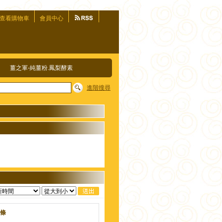
查看購物車
會員中心
薑之軍-純薑粉.鳳梨酵素
進階搜尋
8條