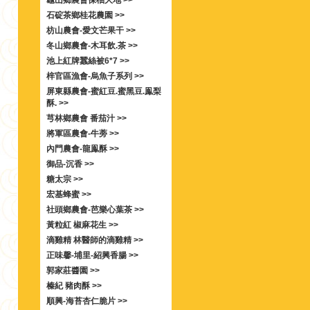
龜山鄉農會保柚大地 >>
石碇茶鄉桂花農園 >>
枋山農會-愛文芒果干 >>
冬山鄉農會-木耳飲.茶 >>
池上紅牌蠶絲被6*7 >>
梓官區漁會-烏魚子系列 >>
屏東縣農會-蜜紅豆.蜜黑豆.鳯梨
酥. >>
芎林鄉農會 番茄汁 >>
將軍區農會-牛蒡 >>
內門農會-龍鳯酥 >>
御品-沉香 >>
糖太宗 >>
宏基蜂蜜 >>
社頭鄉農會-芭樂心葉茶 >>
黃粒紅 椒麻花生 >>
滴雞精 林醫師的滴雞精 >>
正味馨-埔里-紹興香腸 >>
郭家莊醬園 >>
榛紀 豬肉酥 >>
順興-海苔杏仁脆片 >>