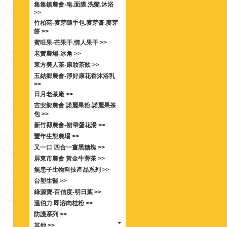
集集鎮農會-皂.面膜.洗髮.沐浴
>>
竹柏苑-麥芽隨手包.麥芽膏.麥芽
餅 >>
蜜旺果-芒果干.情人果干 >>
老實農場-冰角 >>
東方美人茶-康妝茶飲 >>
五結鄉農會-淨好康花香沐浴乳
>>
日月老茶廠 >>
吉安鄉農會 諾麗果粉.諾麗果茶
包 >>
新竹縣農會-裙帶蛋花湯 >>
豐年生態農場 >>
又一口 四合一薑黑糖塊 >>
屏東市農會 黃金牛蒡茶 >>
無患子生物科技產品系列 >>
台塑生醫 >>
綠源寶-百信度-明日葉 >>
溫伯力 即溶肉桂粉 >>
防護系列 >>
其他 >>