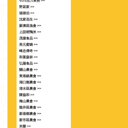
VDS活力東勢 >>
野菽家 >>
福祿伯 >>
沈家花生 >>
蘇澳區漁會 >>
上誼稻鴨米 >>
茂揚食品 >>
美元蜜餞 >>
峰忠傳奇 >>
和菓森林 >>
弘陽食品 >>
關山農會 >>
東港鎮農會 >>
湖口鄉農會 >>
清水區農會 >>
陳協和 >>
梅山農會 >>
龍井區農會 >>
新港鄉農會 >>
新市區農會 >>
米樂 >>