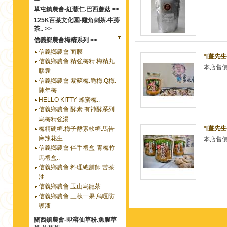
草屯鎮農會-紅薏仁.巴西蘑菇 >>
125K百茶文化園-雞角刺茶.牛蒡
茶.. >>
信義鄉農會梅精系列 >>
信義鄉農會 面膜
*[薑先生
信義鄉農會 精強梅精.梅精丸
本店售
膠囊
信義鄉農會 紫蘇梅.脆梅.Q梅.
陳年梅
HELLO KITTY 蜂蜜梅..
信義鄉農會 酵素.有神酵系列.
烏梅精強湯
*[薑先生
梅精硬糖.梅子酵素軟糖.馬告
麻辣花生
本店售
信義鄉農會 伴手禮盒-青梅竹
馬禮盒..
信義鄉農會 料理總舖師.苦茶
油
信義鄉農會 玉山烏龍茶
信義鄉農會 三秋一果.烏嘎防
護液
關西鎮農會-即溶仙草粉.魚腥草