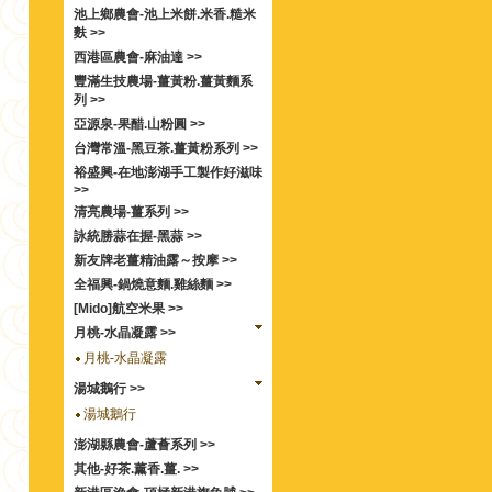
池上鄉農會-池上米餅.米香.糙米
麩 >>
西港區農會-麻油達 >>
豐滿生技農場-薑黃粉.薑黃麵系
列 >>
亞源泉-果醋.山粉圓 >>
台灣常溫-黑豆茶.薑黃粉系列 >>
裕盛興-在地澎湖手工製作好滋味
>>
清亮農場-薑系列 >>
詠統勝蒜在握-黑蒜 >>
新友牌老薑精油露～按摩 >>
全福興-鍋燒意麵.雞絲麵 >>
[Mido]航空米果 >>
月桃-水晶凝露 >>
月桃-水晶凝露
湯城鵝行 >>
湯城鵝行
澎湖縣農會-蘆薈系列 >>
其他-好茶.薰香.薑. >>