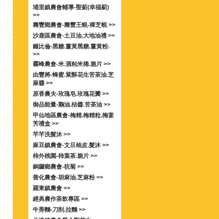
埔里鎮農會輔導-聖薊(幸福薊)
>>
壽豐鄉農會-壽豐王蜆-樟芝蜆 >>
沙鹿區農會-土豆油.大地油禮 >>
鐵比倫-黑糖.薑黃黑糖.薑黃粉.
>>
霧峰農會-米.酒粕米捲.脆片 >>
由豐將-蜂蜜.紫酥花生苦茶油.芝
麻醬 >>
原香農夫-玫瑰皂.玫瑰花瓣 >>
御品能量-鵝油.桔醬.苦茶油 >>
甲仙地區農會-梅精.梅精粒.梅宴
芳禮盒 >>
芊芊洗髮沐 >>
麻豆鎮農會-文旦柚皮.髮沐 >>
柿外桃園-柿葉茶.脆片 >>
銅鑼鄉農會-杭菊 >>
善化農會-胡麻油.芝麻粉 >>
羅東鎮農會 >>
經典農作茶飲專區 >>
牛蒡麵-刀削.拉麵 >>