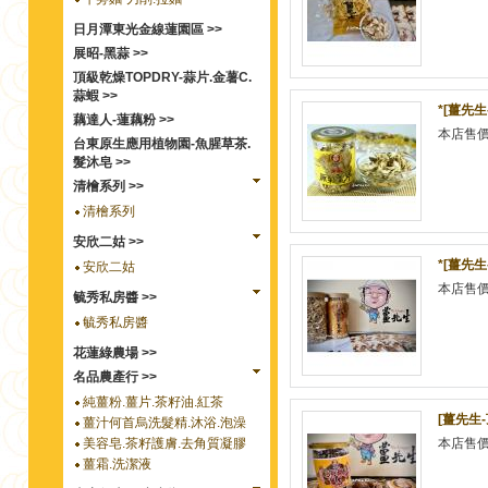
日月潭東光金線蓮園區 >>
展昭-黑蒜 >>
頂級乾燥TOPDRY-蒜片.金薯C.
蒜蝦 >>
*[薑先
藕達人-蓮藕粉 >>
本店售
台東原生應用植物園-魚腥草茶.
髮沐皂 >>
清檜系列 >>
清檜系列
安欣二姑 >>
*[薑先生
安欣二姑
本店售
毓秀私房醬 >>
毓秀私房醬
花蓮綠農場 >>
名品農產行 >>
純薑粉.薑片.茶籽油.紅茶
[薑先生-
薑汁何首烏洗髮精.沐浴.泡澡
美容皂.茶籽護膚.去角質凝膠
本店售
薑霜.洗潔液