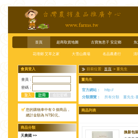
首頁
超商取貨地圖
古寶無患子 安定鄉
魚
花壇鄉 艾草之家
大雪山農場
名品農產行
清
會員登入
目前位置:
首頁
>
薑先生
會員：
薑先生
密碼：
官方網站：
http://
分類瀏覽：
所有分類
薑先生-薑
您的購物車中有 0 個商品，
商品列表
總計金額為 NT$0元。
商品分類
換新包裝
天農國 >>