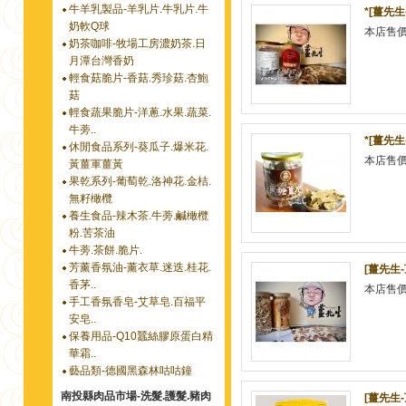
牛羊乳製品-羊乳片.牛乳片.牛
*[薑先生
奶軟Q球
本店售
奶茶咖啡-牧場工房濃奶茶.日
月潭台灣香奶
輕食菇脆片-香菇.秀珍菇.杏鮑
菇
輕食蔬果脆片-洋蔥.水果.蔬菜.
牛蒡..
*[薑先生
休閒食品系列-葵瓜子.爆米花.
本店售
黃薑軍薑黃
果乾系列-葡萄乾.洛神花.金桔.
無籽橄欖
養生食品-辣木茶.牛蒡.鹹橄欖
粉.苦茶油
牛蒡.茶餅.脆片.
芳薰香氛油-薰衣草.迷迭.桂花.
[薑先生-
香茅..
本店售
手工香氛香皂-艾草皂.百福平
安皂..
保養用品-Q10蠶絲膠原蛋白精
華霜..
藝品類-德國黑森林咕咕鐘
南投縣肉品市場-洗髮.護髮.豬肉
[薑先生-