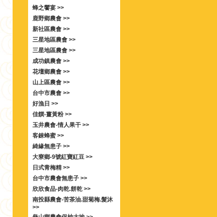
蜂之饗宴 >>
鹿野鄉農會 >>
新社區農會 >>
三星地區農會 >>
三星地區農會 >>
成功鎮農會 >>
花壇鄉農會 >>
山上區農會 >>
台中市農會 >>
好漁日 >>
佳饌-薑黃粉 >>
玉井農會-情人果干 >>
客錸蜂蜜 >>
綺緣無患子 >>
大寮鄉-9號紅寶紅豆 >>
日式青梅精 >>
台中市農會無患子 >>
欣欣食品-肉乾.餅乾 >>
南投縣農會-苦茶油.甜菊梅.髮沐
>>