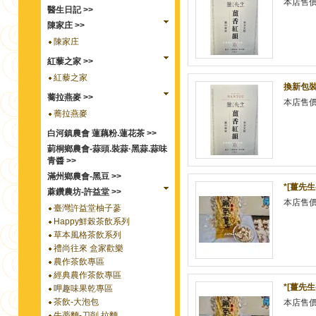
本店售
醫生日記 >>
陳家庄 >>
陳家庄
紅藜之家 >>
紅藜之家
換新包裝
蕎拉燕麥 >>
本店售
蕎拉燕麥
白河鎮農會 蓮藕粉.蓮花茶 >>
莿桐鄉農會-蒜頭.裝蒜·黑蒜.蒜味
青醬 >>
滿州鄉農會-黑豆 >>
*[薑先生
蔴鑽農坊-許益堂 >>
本店售
臺灣許益堂柚子蔘
Happy鮮榖茶飲系列
草本風格茶飲系列
禮尚往來 盒家歡樂
農作茶飲專區
經典農作茶飲專區
*[薑先生
呷趣味果乾專區
茶飲-大泡包
本店售
牛蒡麵-刀削.拉麵