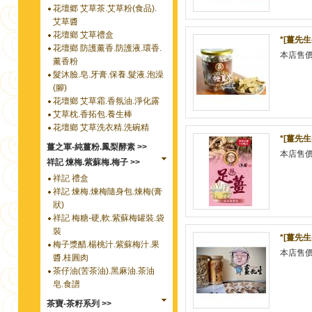
花壇郷 艾草茶.艾草粉(食品).
艾草醬
花壇鄉 艾草禮盒
*[薑先生
花壇鄉 防護薰香.防護液.環香.
本店售
薰香粉
髮沐臉.皂.牙膏.保養.髮液.泡澡
(腳)
花壇鄉 艾草霜.香氛油.淨化露
艾草枕.香拓包.養生棒
花壇鄉 艾草洗衣精.洗碗精
*[薑先生
薑之軍-純薑粉.鳳梨酵素 >>
本店售
祥記 煉梅.紫蘇梅.梅子 >>
祥記 禮盒
祥記 煉梅.煉梅隨身包.煉梅(膏
狀)
祥記 梅糖-硬,軟.紫蘇梅罐裝.袋
裝
*[薑先生
梅子漿醋.楊桃汁.紫蘇梅汁.果
本店售
醬.桂圓肉
茶仔油(苦茶油).黑麻油.茶油
皂.食譜
茶寶-茶籽系列 >>