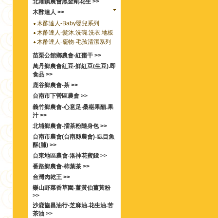
北港鎮農會黑金剛花生 >>
木酢達人 >>
木酢達人-Baby嬰兒系列
木酢達人-髮沐.洗碗.洗衣.地板
木酢達人-竉物-毛孩清潔系列
苗栗公館鄉農會-紅棗干 >>
萬丹鄉農會紅豆-鮮紅豆(生豆).即
食品 >>
鹿谷鄉農會-茶 >>
台南市下營區農會 >>
義竹鄉農會-心意足‧桑椹果醋.果
汁 >>
北埔鄉農會-擂茶粉隨身包 >>
台南市農會(台南縣農會)-虱目魚
酥(脯) >>
台東地區農會-洛神花蜜餞 >>
番路鄉農會-柿葉茶 >>
台灣肉乾王 >>
樂山野菜香草園-薑黃伯薑黃粉
>>
沙鹿協昌油行-芝麻油.花生油.苦
茶油 >>