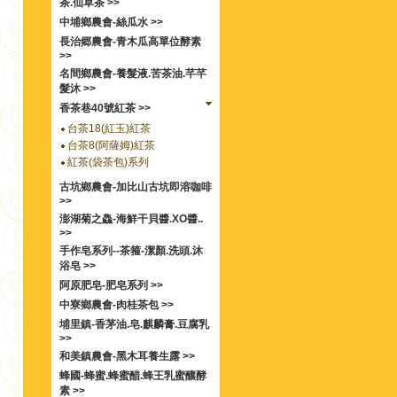
茶.仙草茶 >>
中埔鄉農會-絲瓜水 >>
長治郷農會-青木瓜高單位酵素
>>
名間鄉農會-養髮液.苦茶油.芊芊
髮沐 >>
香茶巷40號紅茶 >>
台茶18(紅玉)紅茶
台茶8(阿薩姆)紅茶
紅茶(袋茶包)系列
古坑鄉農會-加比山古坑即溶咖啡
>>
澎湖菊之鱻-海鮮干貝醬.XO醬..
>>
手作皂系列--茶箍-潔顏.洗頭.沐
浴皂 >>
阿原肥皂-肥皂系列 >>
中寮鄉農會-肉桂茶包 >>
埔里鎮-香茅油.皂.麒麟膏.豆腐乳
>>
和美鎮農會-黑木耳養生露 >>
蜂國-蜂蜜.蜂蜜醋.蜂王乳蜜釀酵
素 >>