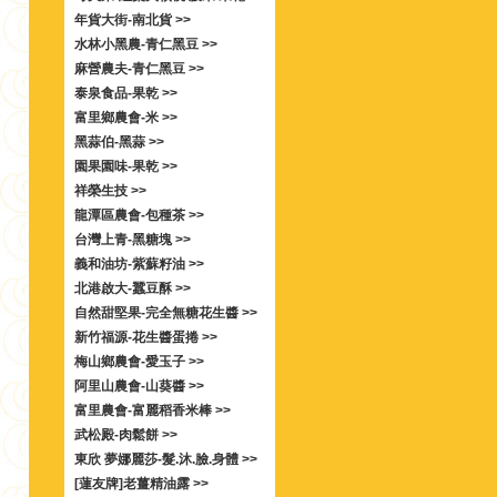
年貨大街-南北貨 >>
水林小黑農-青仁黑豆 >>
麻營農夫-青仁黑豆 >>
泰泉食品-果乾 >>
富里鄉農會-米 >>
黑蒜伯-黑蒜 >>
園果園味-果乾 >>
祥榮生技 >>
龍潭區農會-包種茶 >>
台灣上青-黑糖塊 >>
義和油坊-紫蘇籽油 >>
北港啟大-蠶豆酥 >>
自然甜堅果-完全無糖花生醬 >>
新竹福源-花生醬蛋捲 >>
梅山鄉農會-愛玉子 >>
阿里山農會-山葵醬 >>
富里農會-富麗稻香米棒 >>
武松殿-肉鬆餅 >>
東欣 夢娜麗莎-髮.沐.臉.身體 >>
[蓮友牌]老薑精油露 >>