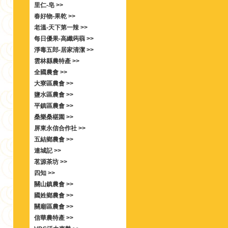
里仁-皂 >>
春好物-果乾 >>
老溫-天下第一辣 >>
每日優果-高纖蒟蒻 >>
淨毒五郎-居家清潔 >>
雲林縣農特產 >>
全國農會 >>
大寮區農會 >>
鹽水區農會 >>
平鎮區農會 >>
桑樂桑椹園 >>
屏東永信合作社 >>
五結鄉農會 >>
連城記 >>
茗源茶坊 >>
四知 >>
關山鎮農會 >>
國姓鄉農會 >>
關廟區農會 >>
信華農特產 >>