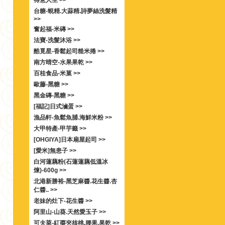
得意人生 >>
台糖-蜆精.大蒜精.詩夢絲洗髮精
>>
奮起福-米磚 >>
法寶-洗髮沐浴 >>
酷覓星-香鬆起司糙米捲 >>
南方晴空-水果果乾 >>
百桂食品-米菓 >>
歐藤-黑糖 >>
黑金磚-黑糖 >>
[福記]日式滷蛋 >>
漁品軒-魚鬆魚脯.海鮮米粉 >>
大甲特產-甲芋籤 >>
[OHGIYA]日本扇屋起司 >>
[愛米]無患子 >>
白河蓮藕粉(石蓮蓮藕低溫冰
煉)-600g >>
北港新勝裕-黑芝麻醬.花生醬.杏
仁醬.. >>
老妹的灶下-花生醬 >>
阿里山-山葵.天然愛玉子 >>
可夫萊-紅棗夾核桃.腰果.果乾 >>