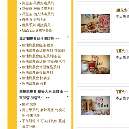
御覺茶-茶覺好喫系列
淨覺茶-居家清潔系列
[薑先生
潤覺茶-個人清潔系列
本店售
自然力-香氛系列
經典系列-呵護寶貝
MESE貼身衣物慕斯
魚池鄉農會日月潭紅茶 >>
魚池鄉農會紅茶 禮盒
魚池鄉農會紅茶系列-茶葉/罐
*[薑先生
魚池鄉農會紅茶系列/茶包
本店售
魚池鄉農會紅茶-茶葉/樂活包
魚池鄉農會休閒食品系列
魚池鄉農會香菇系列
魚池鄉農會 比賽茶
魚池鄉農會 茶具
西螺鎮農會-穗美人皂.白醬油 >>
*[薑先生
富強森-強森先生 >>
本店售
蜂蜜.黑糖
長生果系列-麻辣花生.竹炭花
生.芥末花生
手作餅乾-牛哥羊妹乳餅.蔓越
莓雪花酥..