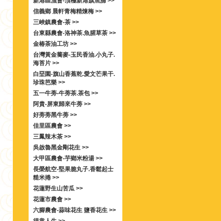
新港區漁會-頂極新港旗魚脯 >>
信義鄉 晨軒青梅精煉梅 >>
三峽鎮農會-茶 >>
台東縣農會-洛神茶.魚腥草茶 >>
金椿茶油工坊 >>
台灣黃金蕎麥-玉民香油.小丸子.
海苔片 >>
白堊園-旗山香蕉乾.愛文芒果干.
珍珠芭樂 >>
五一牛蒡-牛蒡茶.茶包 >>
阿貴-屏東歸來牛蒡 >>
好蒡蒡黑牛蒡 >>
佳里區農會 >>
三鳳辣木茶 >>
吳啟魯黑金剛花生 >>
大甲區農會-芋鄉米粉湯 >>
長榮航空-堅果脆丸子.香鬆起士
糙米捲 >>
花蓮野生山苦瓜 >>
花蓮市農會 >>
六腳農會-蒜味花生 鹽香花生 >>