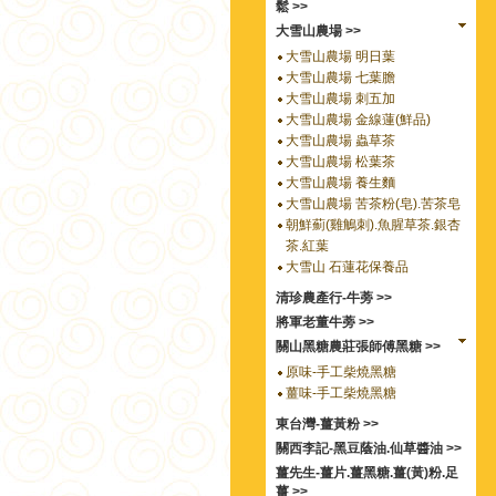
鬆 >>
大雪山農場 >>
大雪山農場 明日葉
大雪山農場 七葉膽
大雪山農場 刺五加
大雪山農場 金線蓮(鮮品)
大雪山農場 蟲草茶
大雪山農場 松葉茶
大雪山農場 養生麵
大雪山農場 苦茶粉(皂).苦茶皂
朝鮮薊(雞鵤刺).魚腥草茶.銀杏
茶.紅葉
大雪山 石蓮花保養品
清珍農產行-牛蒡 >>
將軍老董牛蒡 >>
關山黑糖農莊張師傅黑糖 >>
原味-手工柴燒黑糖
薑味-手工柴燒黑糖
東台灣-薑黃粉 >>
關西李記-黑豆蔭油.仙草醬油 >>
薑先生-薑片.薑黑糖.薑(黃)粉.足
薑 >>