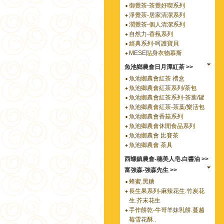
御覺茶-茶覺好喫系列
淨覺茶-居家清潔系列
潤覺茶-個人清潔系列
自然力-香氛系列
經典系列-呵護寶貝
MESE貼身衣物慕斯
魚池鄉農會日月潭紅茶 >>
魚池鄉農會紅茶 禮盒
魚池鄉農會紅茶系列/茶包
魚池鄉農會紅茶系列-茶葉/罐
魚池鄉農會紅茶-茶葉/樂活包
魚池鄉農會香菇系列
魚池鄉農會休閒食品系列
魚池鄉農會 比賽茶
魚池鄉農會 茶具
西螺鎮農會-穗美人皂.白醬油 >>
富強森-強森先生 >>
蜂蜜.黑糖
長生果系列-麻辣花生.竹炭花
生.芥末花生
手作餅乾-牛哥羊妹乳餅.蔓越
莓雪花酥..