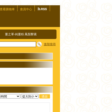
查看購物車
會員中心
薑之軍-純薑粉.鳳梨酵素
進階搜尋