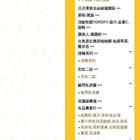
日月潭東光金線蓮園區 >>
展昭-黑蒜 >>
頂級乾燥TOPDRY-蒜片.金薯C.
蒜蝦 >>
藕達人-蓮藕粉 >>
台東原生應用植物園-魚腥草茶.
髮沐皂 >>
清檜系列 >>
清檜系列
安欣二姑 >>
安欣二姑
毓秀私房醬 >>
毓秀私房醬
花蓮綠農場 >>
名品農產行 >>
純薑粉.薑片.茶籽油.紅茶
薑汁何首烏洗髮精.沐浴.泡澡
美容皂.茶籽護膚.去角質凝膠
薑霜.洗潔液