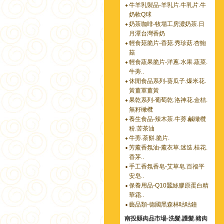
牛羊乳製品-羊乳片.牛乳片.牛
奶軟Q球
奶茶咖啡-牧場工房濃奶茶.日
月潭台灣香奶
輕食菇脆片-香菇.秀珍菇.杏鮑
菇
輕食蔬果脆片-洋蔥.水果.蔬菜.
牛蒡..
休閒食品系列-葵瓜子.爆米花.
黃薑軍薑黃
果乾系列-葡萄乾.洛神花.金桔.
無籽橄欖
養生食品-辣木茶.牛蒡.鹹橄欖
粉.苦茶油
牛蒡.茶餅.脆片.
芳薰香氛油-薰衣草.迷迭.桂花.
香茅..
手工香氛香皂-艾草皂.百福平
安皂..
保養用品-Q10蠶絲膠原蛋白精
華霜..
藝品類-德國黑森林咕咕鐘
南投縣肉品市場-洗髮.護髮.豬肉