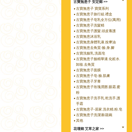
古寶無患子 安定鄉 >>
古寶無患子 寶寶系列
古寶無患子旅行組.禮盒
古寶無患子皂乳全方位(萬用)
古寶無患子洗髮精
古寶無患子護髮.頭皮養護
古寶無患沐浴乳
古寶無患身體乳液.按摩油
古寶無患去角質-臉.身.腳
古寶洗臉乳.洗面皂
古寶無患子臉精華液.化粧水.
卸妝.去角質
古寶無患子面膜
古寶無患子皂-臉.肌膚
古寶無患子牙膏
古寶無患子玫瑰潤唇.眼霜.蜜
粉
古寶無患子洗手乳.乾洗手.護
手霜
古寶無患子-居家.洗衣精.粉.皂
古寶無患子洗潔液/蔬碗
其他
花壇鄉 艾草之家 >>