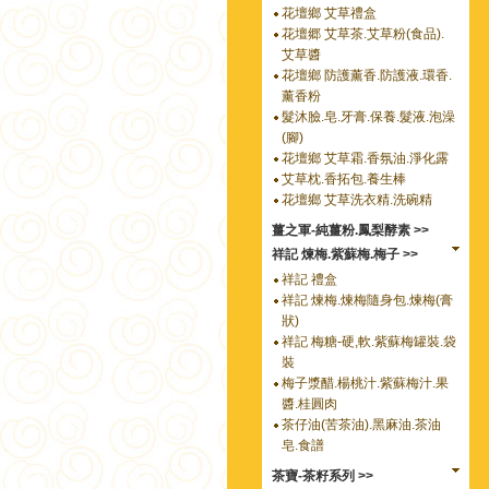
花壇鄉 艾草禮盒
花壇郷 艾草茶.艾草粉(食品).
艾草醬
花壇鄉 防護薰香.防護液.環香.
薰香粉
髮沐臉.皂.牙膏.保養.髮液.泡澡
(腳)
花壇鄉 艾草霜.香氛油.淨化露
艾草枕.香拓包.養生棒
花壇鄉 艾草洗衣精.洗碗精
薑之軍-純薑粉.鳳梨酵素 >>
祥記 煉梅.紫蘇梅.梅子 >>
祥記 禮盒
祥記 煉梅.煉梅隨身包.煉梅(膏
狀)
祥記 梅糖-硬,軟.紫蘇梅罐裝.袋
裝
梅子漿醋.楊桃汁.紫蘇梅汁.果
醬.桂圓肉
茶仔油(苦茶油).黑麻油.茶油
皂.食譜
茶寶-茶籽系列 >>