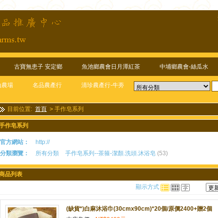
古寶無患子 安定鄉
魚池鄉農會日月潭紅茶
中埔鄉農會-絲瓜水
山農場
名品農產行
清珍農產行-牛蒡
目前位置:
首頁
>
手作皂系列
手作皂系列
官方網站：
http://
分類瀏覽：
所有分類
手作皂系列--茶箍-潔顏.洗頭.沐浴皂
(53)
商品列表
顯示方式
(缺貨*)白麻沐浴巾(30cmx90cm)*20個/原價2400+贈2個