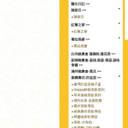
醫生日記 >>
陳家庄 >>
陳家庄
紅藜之家 >>
紅藜之家
蕎拉燕麥 >>
蕎拉燕麥
白河鎮農會 蓮藕粉.蓮花茶 >>
莿桐鄉農會-蒜頭.裝蒜·黑蒜.蒜味
青醬 >>
滿州鄉農會-黑豆 >>
蔴鑽農坊-許益堂 >>
臺灣許益堂柚子蔘
Happy鮮榖茶飲系列
草本風格茶飲系列
禮尚往來 盒家歡樂
農作茶飲專區
經典農作茶飲專區
呷趣味果乾專區
茶飲-大泡包
牛蒡麵-刀削.拉麵