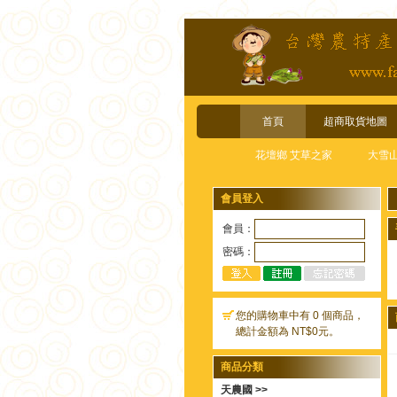
首頁
超商取貨地圖
花壇鄉 艾草之家
大雪
會員登入
會員：
密碼：
您的購物車中有 0 個商品，
總計金額為 NT$0元。
商品分類
天農國 >>