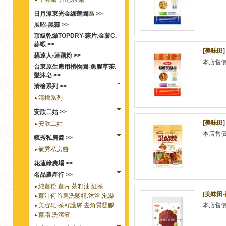
日月潭東光金線蓮園區 >>
展昭-黑蒜 >>
頂級乾燥TOPDRY-蒜片.金薯C.
蒜蝦 >>
[美味田
藕達人-蓮藕粉 >>
本店售
台東原生應用植物園-魚腥草茶.
髮沐皂 >>
清檜系列 >>
清檜系列
安欣二姑 >>
[美味田]
安欣二姑
本店售
毓秀私房醬 >>
毓秀私房醬
花蓮綠農場 >>
名品農產行 >>
純薑粉.薑片.茶籽油.紅茶
[美味田
薑汁何首烏洗髮精.沐浴.泡澡
美容皂.茶籽護膚.去角質凝膠
本店售
薑霜.洗潔液