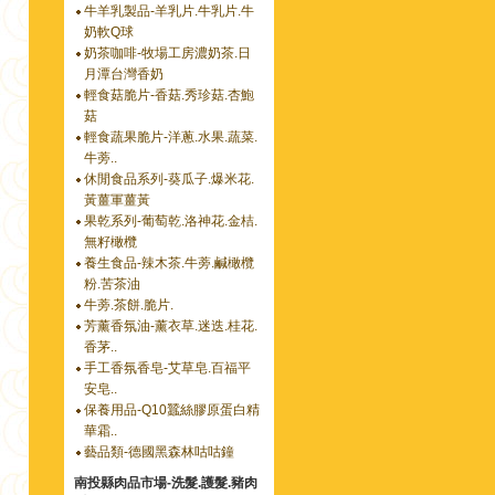
牛羊乳製品-羊乳片.牛乳片.牛
奶軟Q球
奶茶咖啡-牧場工房濃奶茶.日
月潭台灣香奶
輕食菇脆片-香菇.秀珍菇.杏鮑
菇
輕食蔬果脆片-洋蔥.水果.蔬菜.
牛蒡..
休閒食品系列-葵瓜子.爆米花.
黃薑軍薑黃
果乾系列-葡萄乾.洛神花.金桔.
無籽橄欖
養生食品-辣木茶.牛蒡.鹹橄欖
粉.苦茶油
牛蒡.茶餅.脆片.
芳薰香氛油-薰衣草.迷迭.桂花.
香茅..
手工香氛香皂-艾草皂.百福平
安皂..
保養用品-Q10蠶絲膠原蛋白精
華霜..
藝品類-德國黑森林咕咕鐘
南投縣肉品市場-洗髮.護髮.豬肉