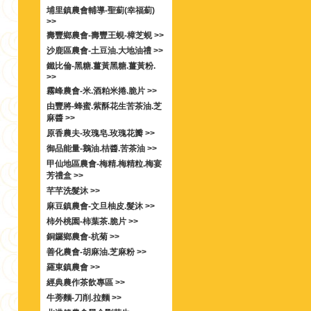
埔里鎮農會輔導-聖薊(幸福薊)
>>
壽豐鄉農會-壽豐王蜆-樟芝蜆 >>
沙鹿區農會-土豆油.大地油禮 >>
鐵比倫-黑糖.薑黃黑糖.薑黃粉.
>>
霧峰農會-米.酒粕米捲.脆片 >>
由豐將-蜂蜜.紫酥花生苦茶油.芝
麻醬 >>
原香農夫-玫瑰皂.玫瑰花瓣 >>
御品能量-鵝油.桔醬.苦茶油 >>
甲仙地區農會-梅精.梅精粒.梅宴
芳禮盒 >>
芊芊洗髮沐 >>
麻豆鎮農會-文旦柚皮.髮沐 >>
柿外桃園-柿葉茶.脆片 >>
銅鑼鄉農會-杭菊 >>
善化農會-胡麻油.芝麻粉 >>
羅東鎮農會 >>
經典農作茶飲專區 >>
牛蒡麵-刀削.拉麵 >>