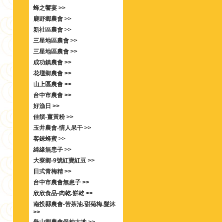
蜂之饗宴 >>
鹿野鄉農會 >>
新社區農會 >>
三星地區農會 >>
三星地區農會 >>
成功鎮農會 >>
花壇鄉農會 >>
山上區農會 >>
台中市農會 >>
好漁日 >>
佳饌-薑黃粉 >>
玉井農會-情人果干 >>
客錸蜂蜜 >>
綺緣無患子 >>
大寮鄉-9號紅寶紅豆 >>
日式青梅精 >>
台中市農會無患子 >>
欣欣食品-肉乾.餅乾 >>
南投縣農會-苦茶油.甜菊梅.髮沐
>>