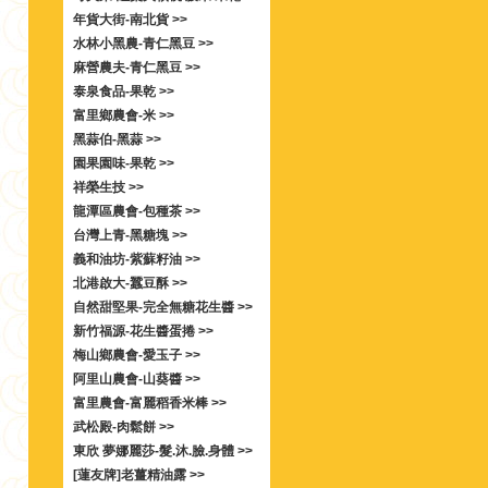
年貨大街-南北貨 >>
水林小黑農-青仁黑豆 >>
麻營農夫-青仁黑豆 >>
泰泉食品-果乾 >>
富里鄉農會-米 >>
黑蒜伯-黑蒜 >>
園果園味-果乾 >>
祥榮生技 >>
龍潭區農會-包種茶 >>
台灣上青-黑糖塊 >>
義和油坊-紫蘇籽油 >>
北港啟大-蠶豆酥 >>
自然甜堅果-完全無糖花生醬 >>
新竹福源-花生醬蛋捲 >>
梅山鄉農會-愛玉子 >>
阿里山農會-山葵醬 >>
富里農會-富麗稻香米棒 >>
武松殿-肉鬆餅 >>
東欣 夢娜麗莎-髮.沐.臉.身體 >>
[蓮友牌]老薑精油露 >>