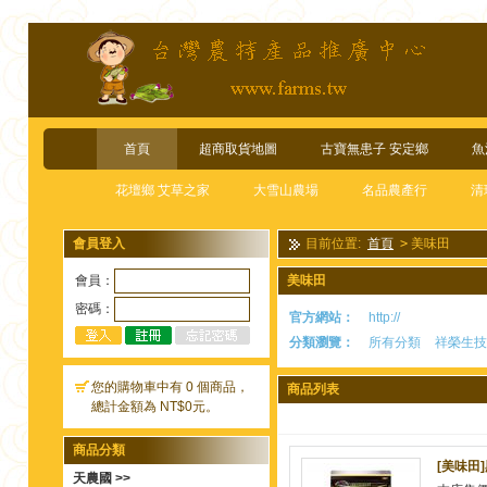
首頁
超商取貨地圖
古寶無患子 安定鄉
魚
花壇鄉 艾草之家
大雪山農場
名品農產行
清
會員登入
目前位置:
首頁
>
美味田
會員：
美味田
密碼：
官方網站：
http://
分類瀏覽：
所有分類
祥榮生技
您的購物車中有 0 個商品，
商品列表
總計金額為 NT$0元。
商品分類
[美味田
天農國 >>