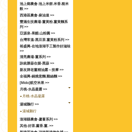
池上鄉農會-池上米餅.米香.糙米
麩 >>
西港區農會-麻油達 >>
豐滿生技農場-薑黃粉.薑黃麵系
列 >>
亞源泉-果醋.山粉圓 >>
台灣常溫-黑豆茶.薑黃粉系列 >>
裕盛興-在地澎湖手工製作好滋味
>>
清亮農場-薑系列 >>
詠統勝蒜在握-黑蒜 >>
新友牌老薑精油露～按摩 >>
全福興-鍋燒意麵.雞絲麵 >>
[Mido]航空米果 >>
月桃-水晶凝露 >>
月桃-水晶凝露
湯城鵝行 >>
湯城鵝行
澎湖縣農會-蘆薈系列 >>
其他-好茶.薰香.薑. >>