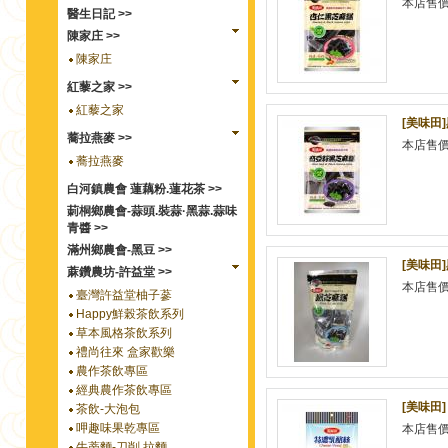
本店售
醫生日記 >>
陳家庄 >>
陳家庄
紅藜之家 >>
紅藜之家
[美味田
蕎拉燕麥 >>
本店售
蕎拉燕麥
白河鎮農會 蓮藕粉.蓮花茶 >>
莿桐鄉農會-蒜頭.裝蒜·黑蒜.蒜味
青醬 >>
滿州鄉農會-黑豆 >>
[美味田]
蔴鑽農坊-許益堂 >>
本店售
臺灣許益堂柚子蔘
Happy鮮榖茶飲系列
草本風格茶飲系列
禮尚往來 盒家歡樂
農作茶飲專區
經典農作茶飲專區
[美味田
茶飲-大泡包
呷趣味果乾專區
本店售
牛蒡麵-刀削.拉麵