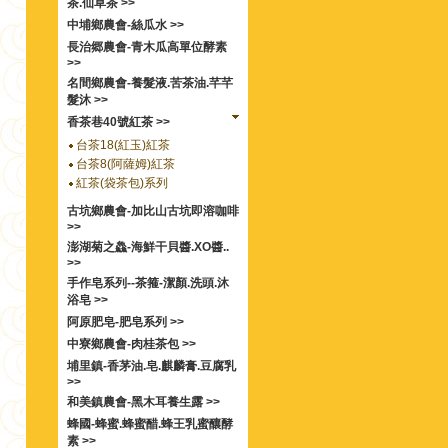
茶.仙草茶 >>
中埔鄉農會-絲瓜水 >>
長治郷農會-青木瓜高單位酵素
>>
名間鄉農會-養髮液.苦茶油.芊芊
髮沐 >>
香茶巷40號紅茶 >>
台茶18(紅玉)紅茶
台茶8(阿薩姆)紅茶
紅茶(袋茶包)系列
古坑鄉農會-加比山古坑即溶咖啡
>>
澎湖菊之鱻-海鮮干貝醬.XO醬..
>>
手作皂系列--茶箍-潔顏.洗頭.沐
浴皂 >>
阿原肥皂-肥皂系列 >>
中寮鄉農會-肉桂茶包 >>
埔里鎮-香茅油.皂.麒麟膏.豆腐乳
>>
和美鎮農會-黑木耳養生露 >>
蜂國-蜂蜜.蜂蜜醋.蜂王乳蜜釀酵
素 >>