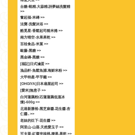
得意人生 >>
台糖-蜆精.大蒜精.詩夢絲洗髮精
>>
奮起福-米磚 >>
法寶-洗髮沐浴 >>
酷覓星-香鬆起司糙米捲 >>
南方晴空-水果果乾 >>
百桂食品-米菓 >>
歐藤-黑糖 >>
黑金磚-黑糖 >>
[福記]日式滷蛋 >>
漁品軒-魚鬆魚脯.海鮮米粉 >>
大甲特產-甲芋籤 >>
[OHGIYA]日本扇屋起司 >>
[愛米]無患子 >>
白河蓮藕粉(石蓮蓮藕低溫冰
煉)-600g >>
北港新勝裕-黑芝麻醬.花生醬.杏
仁醬.. >>
老妹的灶下-花生醬 >>
阿里山-山葵.天然愛玉子 >>
可夫萊-紅棗夾核桃.腰果.果乾 >>