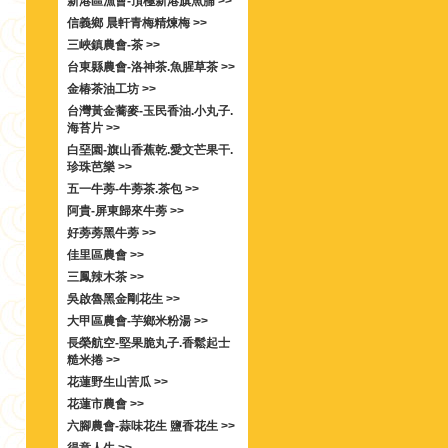
新港區漁會-頂極新港旗魚脯 >>
信義鄉 晨軒青梅精煉梅 >>
三峽鎮農會-茶 >>
台東縣農會-洛神茶.魚腥草茶 >>
金椿茶油工坊 >>
台灣黃金蕎麥-玉民香油.小丸子.
海苔片 >>
白堊園-旗山香蕉乾.愛文芒果干.
珍珠芭樂 >>
五一牛蒡-牛蒡茶.茶包 >>
阿貴-屏東歸來牛蒡 >>
好蒡蒡黑牛蒡 >>
佳里區農會 >>
三鳳辣木茶 >>
吳啟魯黑金剛花生 >>
大甲區農會-芋鄉米粉湯 >>
長榮航空-堅果脆丸子.香鬆起士
糙米捲 >>
花蓮野生山苦瓜 >>
花蓮市農會 >>
六腳農會-蒜味花生 鹽香花生 >>