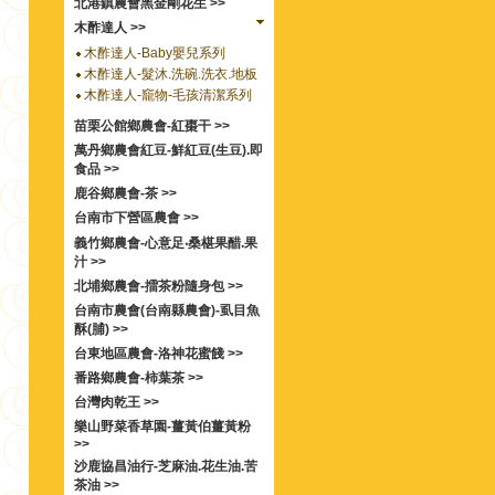
北港鎮農會黑金剛花生 >>
木酢達人 >>
木酢達人-Baby嬰兒系列
木酢達人-髮沐.洗碗.洗衣.地板
木酢達人-竉物-毛孩清潔系列
苗栗公館鄉農會-紅棗干 >>
萬丹鄉農會紅豆-鮮紅豆(生豆).即
食品 >>
鹿谷鄉農會-茶 >>
台南市下營區農會 >>
義竹鄉農會-心意足‧桑椹果醋.果
汁 >>
北埔鄉農會-擂茶粉隨身包 >>
台南市農會(台南縣農會)-虱目魚
酥(脯) >>
台東地區農會-洛神花蜜餞 >>
番路鄉農會-柿葉茶 >>
台灣肉乾王 >>
樂山野菜香草園-薑黃伯薑黃粉
>>
沙鹿協昌油行-芝麻油.花生油.苦
茶油 >>