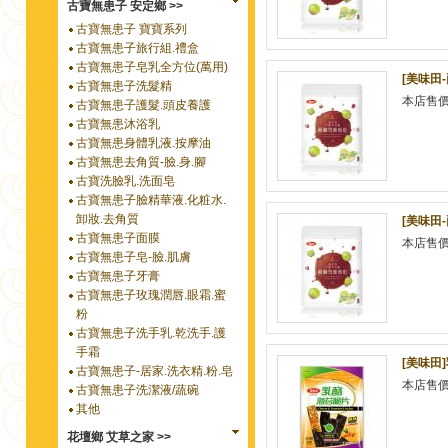
古寶無患子 安定鄉 >>
古寶無患子 寶寶系列
古寶無患子旅行組.禮盒
古寶無患子皂乳全方位(萬用)
[美味田
古寶無患子洗髮精
本店售
古寶無患子護髮.頭皮養護
古寶無患沐浴乳
古寶無患身體乳液.按摩油
古寶無患去角質-臉.身.腳
古寶洗臉乳.洗面皂
古寶無患子臉精華液.化粧水.
卸妝.去角質
[美味田
古寶無患子面膜
本店售
古寶無患子皂-臉.肌膚
古寶無患子牙膏
古寶無患子玫瑰潤唇.眼霜.蜜
粉
古寶無患子洗手乳.乾洗手.護
手霜
[美味田
古寶無患子-居家.洗衣精.粉.皂
本店售
古寶無患子洗潔液/蔬碗
其他
花壇鄉 艾草之家 >>