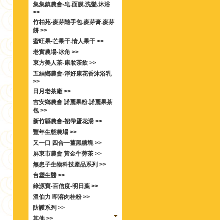
集集鎮農會-皂.面膜.洗髮.沐浴
>>
竹柏苑-麥芽隨手包.麥芽膏.麥芽
餅 >>
蜜旺果-芒果干.情人果干 >>
老實農場-冰角 >>
東方美人茶-康妝茶飲 >>
五結鄉農會-淨好康花香沐浴乳
>>
日月老茶廠 >>
吉安鄉農會 諾麗果粉.諾麗果茶
包 >>
新竹縣農會-裙帶蛋花湯 >>
豐年生態農場 >>
又一口 四合一薑黑糖塊 >>
屏東市農會 黃金牛蒡茶 >>
無患子生物科技產品系列 >>
台塑生醫 >>
綠源寶-百信度-明日葉 >>
溫伯力 即溶肉桂粉 >>
防護系列 >>
其他 >>