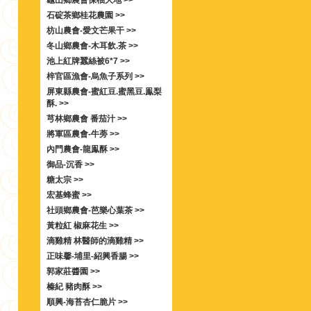
龜山鄉農會保柚大地 >>
石碇茶鄉桂花農園 >>
枋山農會-愛文芒果干 >>
冬山鄉農會-木耳飲.茶 >>
池上紅牌蠶絲被6*7 >>
梓官區漁會-烏魚子系列 >>
屏東縣農會-蜜紅豆.蜜黑豆.鳯梨
酥. >>
芎林鄉農會 番茄汁 >>
將軍區農會-牛蒡 >>
內門農會-龍鳯酥 >>
御品-沉香 >>
糖太宗 >>
宏基蜂蜜 >>
社頭鄉農會-芭樂心葉茶 >>
黃粒紅 椒麻花生 >>
滴雞精 林醫師的滴雞精 >>
正味馨-埔里-紹興香腸 >>
郭家莊醬園 >>
榛紀 豬肉酥 >>
順興-海苔杏仁脆片 >>