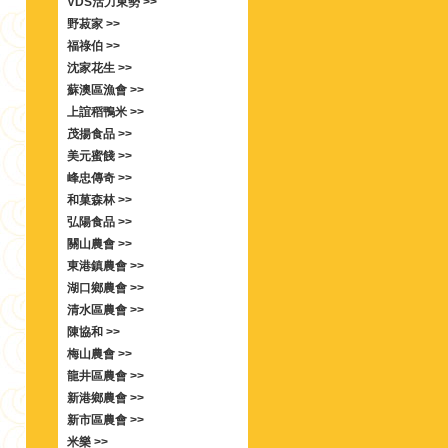
VDS活力東勢 >>
野菽家 >>
福祿伯 >>
沈家花生 >>
蘇澳區漁會 >>
上誼稻鴨米 >>
茂揚食品 >>
美元蜜餞 >>
峰忠傳奇 >>
和菓森林 >>
弘陽食品 >>
關山農會 >>
東港鎮農會 >>
湖口鄉農會 >>
清水區農會 >>
陳協和 >>
梅山農會 >>
龍井區農會 >>
新港鄉農會 >>
新市區農會 >>
米樂 >>