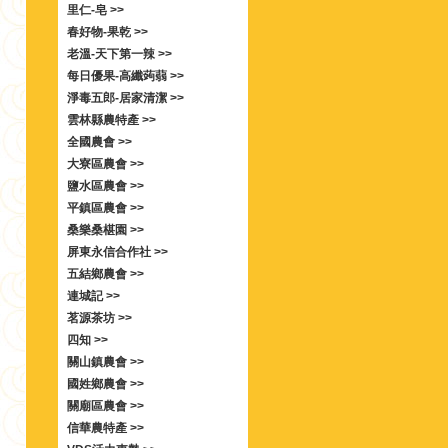
里仁-皂 >>
春好物-果乾 >>
老溫-天下第一辣 >>
每日優果-高纖蒟蒻 >>
淨毒五郎-居家清潔 >>
雲林縣農特產 >>
全國農會 >>
大寮區農會 >>
鹽水區農會 >>
平鎮區農會 >>
桑樂桑椹園 >>
屏東永信合作社 >>
五結鄉農會 >>
連城記 >>
茗源茶坊 >>
四知 >>
關山鎮農會 >>
國姓鄉農會 >>
關廟區農會 >>
信華農特產 >>