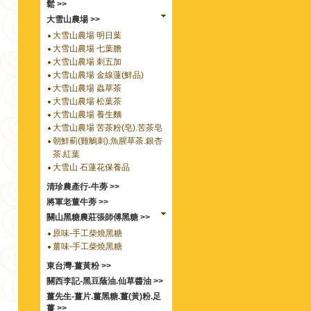
鬆 >>
大雪山農場 >>
大雪山農場 明日葉
大雪山農場 七葉膽
大雪山農場 刺五加
大雪山農場 金線蓮(鮮品)
大雪山農場 蟲草茶
大雪山農場 松葉茶
大雪山農場 養生麵
大雪山農場 苦茶粉(皂).苦茶皂
朝鮮薊(雞鵤刺).魚腥草茶.銀杏
茶.紅葉
大雪山 石蓮花保養品
清珍農產行-牛蒡 >>
將軍老董牛蒡 >>
關山黑糖農莊張師傅黑糖 >>
原味-手工柴燒黑糖
薑味-手工柴燒黑糖
東台灣-薑黃粉 >>
關西李記-黑豆蔭油.仙草醬油 >>
薑先生-薑片.薑黑糖.薑(黃)粉.足
薑 >>