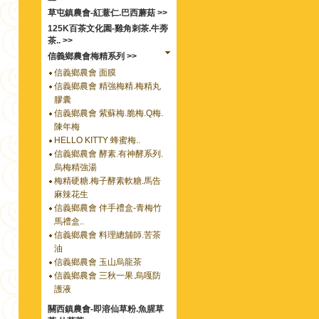
草屯鎮農會-紅薏仁.巴西蘑菇 >>
125K百茶文化園-雞角刺茶.牛蒡
茶.. >>
信義鄉農會梅精系列 >>
信義鄉農會 面膜
信義鄉農會 精強梅精.梅精丸
膠囊
信義鄉農會 紫蘇梅.脆梅.Q梅.
陳年梅
HELLO KITTY 蜂蜜梅..
信義鄉農會 酵素.有神酵系列.
烏梅精強湯
梅精硬糖.梅子酵素軟糖.馬告
麻辣花生
信義鄉農會 伴手禮盒-青梅竹
馬禮盒..
信義鄉農會 料理總舖師.苦茶
油
信義鄉農會 玉山烏龍茶
信義鄉農會 三秋一果.烏嘎防
護液
關西鎮農會-即溶仙草粉.魚腥草