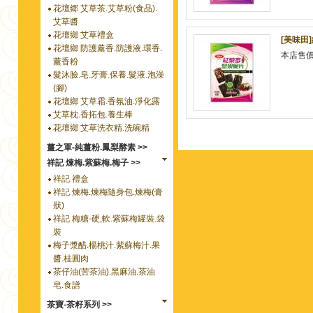
花壇郷 艾草茶.艾草粉(食品).
艾草醬
花壇鄉 艾草禮盒
[美味田
花壇鄉 防護薰香.防護液.環香.
本店售
薰香粉
髮沐臉.皂.牙膏.保養.髮液.泡澡
(腳)
花壇鄉 艾草霜.香氛油.淨化露
艾草枕.香拓包.養生棒
花壇鄉 艾草洗衣精.洗碗精
薑之軍-純薑粉.鳳梨酵素 >>
祥記 煉梅.紫蘇梅.梅子 >>
祥記 禮盒
祥記 煉梅.煉梅隨身包.煉梅(膏
狀)
祥記 梅糖-硬,軟.紫蘇梅罐裝.袋
裝
梅子漿醋.楊桃汁.紫蘇梅汁.果
醬.桂圓肉
茶仔油(苦茶油).黑麻油.茶油
皂.食譜
茶寶-茶籽系列 >>