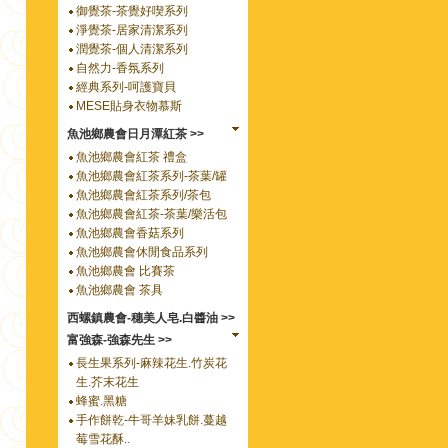
御覺茶-茶覺好喫系列
淨覺茶-居家清潔系列
潤覺茶-個人清潔系列
自然力-香氛系列
經典系列-呵護寶貝
MESE貼身衣物慕斯
魚池鄉農會日月潭紅茶 >>
魚池鄉農會紅茶 禮盒
魚池鄉農會紅茶系列-茶葉/罐
魚池鄉農會紅茶系列/茶包
魚池鄉農會紅茶-茶葉/樂活包
魚池鄉農會香菇系列
魚池鄉農會休閒食品系列
魚池鄉農會 比賽茶
魚池鄉農會 茶具
西螺鎮農會-穗美人皂.白醬油 >>
富強森-強森先生 >>
長生果系列-麻辣花生.竹炭花
生.芥末花生
蜂蜜.黑糖
手作餅乾-牛哥羊妹乳餅.蔓越
莓雪花酥..