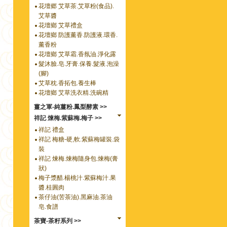
花壇郷 艾草茶.艾草粉(食品).
艾草醬
花壇鄉 艾草禮盒
花壇鄉 防護薰香.防護液.環香.
薰香粉
花壇鄉 艾草霜.香氛油.淨化露
髮沐臉.皂.牙膏.保養.髮液.泡澡
(腳)
艾草枕.香拓包.養生棒
花壇鄉 艾草洗衣精.洗碗精
薑之軍-純薑粉.鳳梨酵素 >>
祥記 煉梅.紫蘇梅.梅子 >>
祥記 禮盒
祥記 梅糖-硬,軟.紫蘇梅罐裝.袋
裝
祥記 煉梅.煉梅隨身包.煉梅(膏
狀)
梅子漿醋.楊桃汁.紫蘇梅汁.果
醬.桂圓肉
茶仔油(苦茶油).黑麻油.茶油
皂.食譜
茶寶-茶籽系列 >>