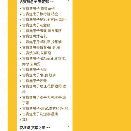
古寶無患子 安定鄉 >>
古寶無患子 寶寶系列
古寶無患子旅行組.禮盒
古寶無患子皂乳全方位(萬用)
古寶無患子洗髮精
古寶無患子護髮.頭皮養護
古寶無患沐浴乳
古寶無患身體乳液.按摩油
古寶無患去角質-臉.身.腳
古寶洗臉乳.洗面皂
古寶無患子臉精華液.化粧水.
卸妝.去角質
古寶無患子面膜
古寶無患子皂-臉.肌膚
古寶無患子牙膏
古寶無患子玫瑰潤唇.眼霜.蜜
粉
古寶無患子洗手乳.乾洗手.護
手霜
古寶無患子-居家.洗衣精.粉.皂
古寶無患子洗潔液/蔬碗
其他
花壇鄉 艾草之家 >>