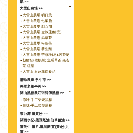
鬆 >>
大雪山農場 >>
大雪山農場 明日葉
大雪山農場 七葉膽
大雪山農場 刺五加
大雪山農場 金線蓮(鮮品)
大雪山農場 蟲草茶
大雪山農場 松葉茶
大雪山農場 養生麵
大雪山農場 苦茶粉(皂).苦茶皂
朝鮮薊(雞鵤刺).魚腥草茶.銀杏
茶.紅葉
大雪山 石蓮花保養品
清珍農產行-牛蒡 >>
將軍老董牛蒡 >>
關山黑糖農莊張師傅黑糖 >>
原味-手工柴燒黑糖
薑味-手工柴燒黑糖
東台灣-薑黃粉 >>
關西李記-黑豆蔭油.仙草醬油 >>
薑先生-薑片.薑黑糖.薑(黃)粉.足
薑 >>