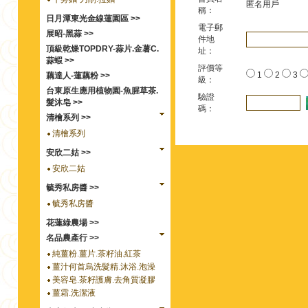
匿名用戶
稱：
日月潭東光金線蓮園區 >>
電子郵
展昭-黑蒜 >>
件地
頂級乾燥TOPDRY-蒜片.金薯C.
址：
蒜蝦 >>
評價等
1
2
3
藕達人-蓮藕粉 >>
級：
台東原生應用植物園-魚腥草茶.
驗證
髮沐皂 >>
碼：
清檜系列 >>
清檜系列
安欣二姑 >>
安欣二姑
毓秀私房醬 >>
毓秀私房醬
花蓮綠農場 >>
名品農產行 >>
純薑粉.薑片.茶籽油.紅茶
薑汁何首烏洗髮精.沐浴.泡澡
美容皂.茶籽護膚.去角質凝膠
薑霜.洗潔液