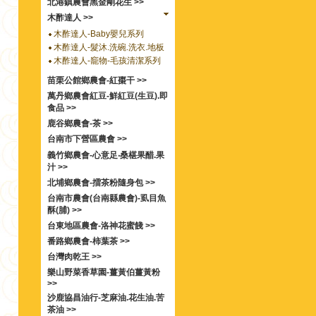
北港鎮農會黑金剛花生 >>
木酢達人 >>
木酢達人-Baby嬰兒系列
木酢達人-髮沐.洗碗.洗衣.地板
木酢達人-竉物-毛孩清潔系列
苗栗公館鄉農會-紅棗干 >>
萬丹鄉農會紅豆-鮮紅豆(生豆).即
食品 >>
鹿谷鄉農會-茶 >>
台南市下營區農會 >>
義竹鄉農會-心意足‧桑椹果醋.果
汁 >>
北埔鄉農會-擂茶粉隨身包 >>
台南市農會(台南縣農會)-虱目魚
酥(脯) >>
台東地區農會-洛神花蜜餞 >>
番路鄉農會-柿葉茶 >>
台灣肉乾王 >>
樂山野菜香草園-薑黃伯薑黃粉
>>
沙鹿協昌油行-芝麻油.花生油.苦
茶油 >>