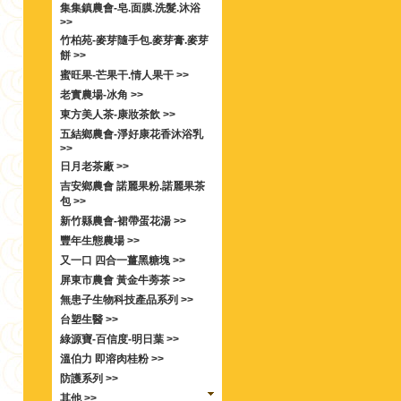
集集鎮農會-皂.面膜.洗髮.沐浴
>>
竹柏苑-麥芽隨手包.麥芽膏.麥芽
餅 >>
蜜旺果-芒果干.情人果干 >>
老實農場-冰角 >>
東方美人茶-康妝茶飲 >>
五結鄉農會-淨好康花香沐浴乳
>>
日月老茶廠 >>
吉安鄉農會 諾麗果粉.諾麗果茶
包 >>
新竹縣農會-裙帶蛋花湯 >>
豐年生態農場 >>
又一口 四合一薑黑糖塊 >>
屏東市農會 黃金牛蒡茶 >>
無患子生物科技產品系列 >>
台塑生醫 >>
綠源寶-百信度-明日葉 >>
溫伯力 即溶肉桂粉 >>
防護系列 >>
其他 >>