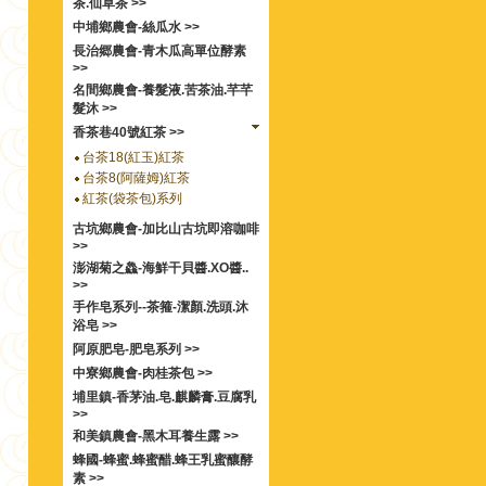
茶.仙草茶 >>
中埔鄉農會-絲瓜水 >>
長治郷農會-青木瓜高單位酵素
>>
名間鄉農會-養髮液.苦茶油.芊芊
髮沐 >>
香茶巷40號紅茶 >>
台茶18(紅玉)紅茶
台茶8(阿薩姆)紅茶
紅茶(袋茶包)系列
古坑鄉農會-加比山古坑即溶咖啡
>>
澎湖菊之鱻-海鮮干貝醬.XO醬..
>>
手作皂系列--茶箍-潔顏.洗頭.沐
浴皂 >>
阿原肥皂-肥皂系列 >>
中寮鄉農會-肉桂茶包 >>
埔里鎮-香茅油.皂.麒麟膏.豆腐乳
>>
和美鎮農會-黑木耳養生露 >>
蜂國-蜂蜜.蜂蜜醋.蜂王乳蜜釀酵
素 >>