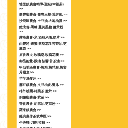
埔里鎮農會輔導-聖薊(幸福薊)
>>
壽豐鄉農會-壽豐王蜆-樟芝蜆 >>
沙鹿區農會-土豆油.大地油禮 >>
鐵比倫-黑糖.薑黃黑糖.薑黃粉.
>>
霧峰農會-米.酒粕米捲.脆片 >>
由豐將-蜂蜜.紫酥花生苦茶油.芝
麻醬 >>
原香農夫-玫瑰皂.玫瑰花瓣 >>
御品能量-鵝油.桔醬.苦茶油 >>
甲仙地區農會-梅精.梅精粒.梅宴
芳禮盒 >>
芊芊洗髮沐 >>
麻豆鎮農會-文旦柚皮.髮沐 >>
柿外桃園-柿葉茶.脆片 >>
銅鑼鄉農會-杭菊 >>
善化農會-胡麻油.芝麻粉 >>
羅東鎮農會 >>
經典農作茶飲專區 >>
牛蒡麵-刀削.拉麵 >>