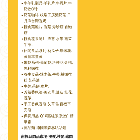
牛羊乳製品-羊乳片.牛乳片.牛
奶軟Q球
奶茶咖啡-牧場工房濃奶茶.日
月潭台灣香奶
輕食菇脆片-香菇.秀珍菇.杏鮑
菇
輕食蔬果脆片-洋蔥.水果.蔬菜.
牛蒡..
休閒食品系列-葵瓜子.爆米花.
黃薑軍薑黃
果乾系列-葡萄乾.洛神花.金桔.
無籽橄欖
養生食品-辣木茶.牛蒡.鹹橄欖
粉.苦茶油
牛蒡.茶餅.脆片.
芳薰香氛油-薰衣草.迷迭.桂花.
香茅..
手工香氛香皂-艾草皂.百福平
安皂..
保養用品-Q10蠶絲膠原蛋白精
華霜..
藝品類-德國黑森林咕咕鐘
南投縣肉品市場-洗髮.護髮.豬肉