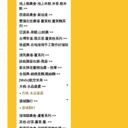
池上鄉農會-池上米餅.米香.糙米
麩 >>
西港區農會-麻油達 >>
豐滿生技農場-薑黃粉.薑黃麵系
列 >>
亞源泉-果醋.山粉圓 >>
台灣常溫-黑豆茶.薑黃粉系列 >>
裕盛興-在地澎湖手工製作好滋味
>>
清亮農場-薑系列 >>
詠統勝蒜在握-黑蒜 >>
新友牌老薑精油露～按摩 >>
全福興-鍋燒意麵.雞絲麵 >>
[Mido]航空米果 >>
月桃-水晶凝露 >>
月桃-水晶凝露
湯城鵝行 >>
湯城鵝行
澎湖縣農會-蘆薈系列 >>
其他-好茶.薰香.薑. >>