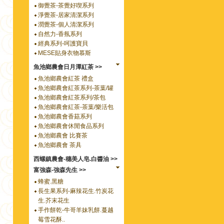
御覺茶-茶覺好喫系列
淨覺茶-居家清潔系列
潤覺茶-個人清潔系列
自然力-香氛系列
經典系列-呵護寶貝
MESE貼身衣物慕斯
魚池鄉農會日月潭紅茶 >>
魚池鄉農會紅茶 禮盒
魚池鄉農會紅茶系列-茶葉/罐
魚池鄉農會紅茶系列/茶包
魚池鄉農會紅茶-茶葉/樂活包
魚池鄉農會香菇系列
魚池鄉農會休閒食品系列
魚池鄉農會 比賽茶
魚池鄉農會 茶具
西螺鎮農會-穗美人皂.白醬油 >>
富強森-強森先生 >>
蜂蜜.黑糖
長生果系列-麻辣花生.竹炭花
生.芥末花生
手作餅乾-牛哥羊妹乳餅.蔓越
莓雪花酥..