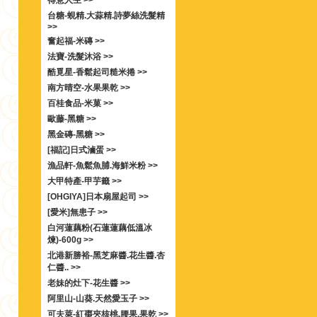
得意人生 >>
台糖-蜆精.大蒜精.詩夢絲洗髮精
>>
奮起福-米磚 >>
法寶-洗髮沐浴 >>
酷覓星-香鬆起司糙米捲 >>
南方晴空-水果果乾 >>
百桂食品-米菓 >>
歐藤-黑糖 >>
黑金磚-黑糖 >>
[福記]日式滷蛋 >>
漁品軒-魚鬆魚脯.海鮮米粉 >>
大甲特產-甲芋籤 >>
[OHGIYA]日本扇屋起司 >>
[愛米]無患子 >>
白河蓮藕粉(石蓮蓮藕低溫冰
煉)-600g >>
北港新勝裕-黑芝麻醬.花生醬.杏
仁醬.. >>
老妹的灶下-花生醬 >>
阿里山-山葵.天然愛玉子 >>
可夫萊-紅棗夾核桃.腰果.果乾 >>