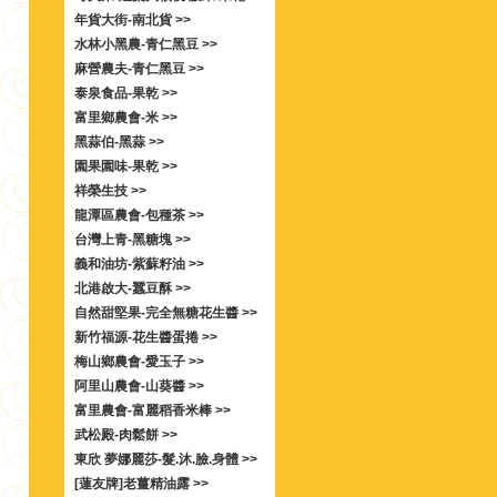
年貨大街-南北貨 >>
水林小黑農-青仁黑豆 >>
麻營農夫-青仁黑豆 >>
泰泉食品-果乾 >>
富里鄉農會-米 >>
黑蒜伯-黑蒜 >>
園果園味-果乾 >>
祥榮生技 >>
龍潭區農會-包種茶 >>
台灣上青-黑糖塊 >>
義和油坊-紫蘇籽油 >>
北港啟大-蠶豆酥 >>
自然甜堅果-完全無糖花生醬 >>
新竹福源-花生醬蛋捲 >>
梅山鄉農會-愛玉子 >>
阿里山農會-山葵醬 >>
富里農會-富麗稻香米棒 >>
武松殿-肉鬆餅 >>
東欣 夢娜麗莎-髮.沐.臉.身體 >>
[蓮友牌]老薑精油露 >>