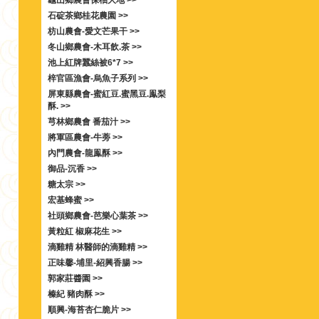
龜山鄉農會保柚大地 >>
石碇茶鄉桂花農園 >>
枋山農會-愛文芒果干 >>
冬山鄉農會-木耳飲.茶 >>
池上紅牌蠶絲被6*7 >>
梓官區漁會-烏魚子系列 >>
屏東縣農會-蜜紅豆.蜜黑豆.鳯梨
酥. >>
芎林鄉農會 番茄汁 >>
將軍區農會-牛蒡 >>
內門農會-龍鳯酥 >>
御品-沉香 >>
糖太宗 >>
宏基蜂蜜 >>
社頭鄉農會-芭樂心葉茶 >>
黃粒紅 椒麻花生 >>
滴雞精 林醫師的滴雞精 >>
正味馨-埔里-紹興香腸 >>
郭家莊醬園 >>
榛紀 豬肉酥 >>
順興-海苔杏仁脆片 >>