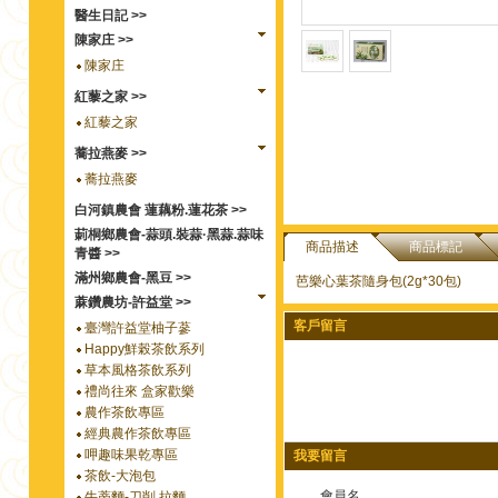
醫生日記 >>
陳家庄 >>
陳家庄
紅藜之家 >>
紅藜之家
蕎拉燕麥 >>
蕎拉燕麥
白河鎮農會 蓮藕粉.蓮花茶 >>
莿桐鄉農會-蒜頭.裝蒜·黑蒜.蒜味
商品描述
商品標記
青醬 >>
滿州鄉農會-黑豆 >>
芭樂心葉茶隨身包(2g*30包)
蔴鑽農坊-許益堂 >>
客戶留言
臺灣許益堂柚子蔘
Happy鮮榖茶飲系列
草本風格茶飲系列
禮尚往來 盒家歡樂
農作茶飲專區
經典農作茶飲專區
呷趣味果乾專區
我要留言
茶飲-大泡包
會員名
牛蒡麵-刀削.拉麵