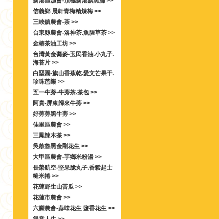
新港區漁會-頂極新港旗魚脯 >>
信義鄉 晨軒青梅精煉梅 >>
三峽鎮農會-茶 >>
台東縣農會-洛神茶.魚腥草茶 >>
金椿茶油工坊 >>
台灣黃金蕎麥-玉民香油.小丸子.
海苔片 >>
白堊園-旗山香蕉乾.愛文芒果干.
珍珠芭樂 >>
五一牛蒡-牛蒡茶.茶包 >>
阿貴-屏東歸來牛蒡 >>
好蒡蒡黑牛蒡 >>
佳里區農會 >>
三鳳辣木茶 >>
吳啟魯黑金剛花生 >>
大甲區農會-芋鄉米粉湯 >>
長榮航空-堅果脆丸子.香鬆起士
糙米捲 >>
花蓮野生山苦瓜 >>
花蓮市農會 >>
六腳農會-蒜味花生 鹽香花生 >>