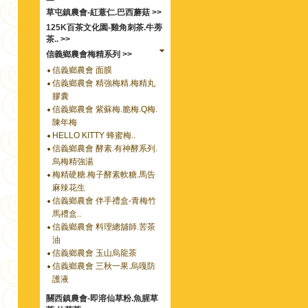
草屯鎮農會-紅薏仁.巴西蘑菇 >>
125K百茶文化園-雞角刺茶.牛蒡
茶.. >>
信義鄉農會梅精系列 >>
信義鄉農會 面膜
信義鄉農會 精強梅精.梅精丸
膠囊
信義鄉農會 紫蘇梅.脆梅.Q梅.
陳年梅
HELLO KITTY 蜂蜜梅..
信義鄉農會 酵素.有神酵系列.
烏梅精強湯
梅精硬糖.梅子酵素軟糖.馬告
麻辣花生
信義鄉農會 伴手禮盒-青梅竹
馬禮盒..
信義鄉農會 料理總舖師.苦茶
油
信義鄉農會 玉山烏龍茶
信義鄉農會 三秋一果.烏嘎防
護液
關西鎮農會-即溶仙草粉.魚腥草