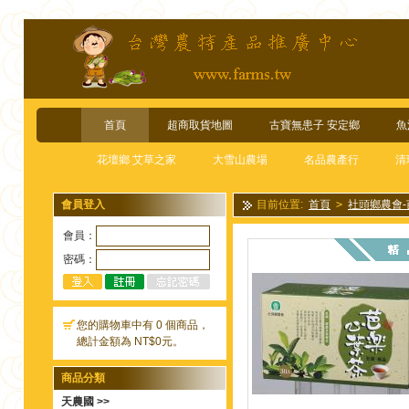
首頁
超商取貨地圖
古寶無患子 安定鄉
魚
花壇鄉 艾草之家
大雪山農場
名品農產行
清
會員登入
目前位置:
首頁
>
社頭鄉農會
會員：
密碼：
您的購物車中有 0 個商品，
總計金額為 NT$0元。
商品分類
天農國 >>