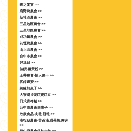
蜂之饗宴 >>
鹿野鄉農會 >>
新社區農會 >>
三星地區農會 >>
三星地區農會 >>
成功鎮農會 >>
花壇鄉農會 >>
山上區農會 >>
台中市農會 >>
好漁日 >>
佳饌-薑黃粉 >>
玉井農會-情人果干 >>
客錸蜂蜜 >>
綺緣無患子 >>
大寮鄉-9號紅寶紅豆 >>
日式青梅精 >>
台中市農會無患子 >>
欣欣食品-肉乾.餅乾 >>
南投縣農會-苦茶油.甜菊梅.髮沐
>>