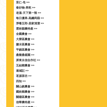
里仁-皂 >>
春好物-果乾 >>
老溫-天下第一辣 >>
每日優果-高纖蒟蒻 >>
淨毒五郎-居家清潔 >>
雲林縣農特產 >>
全國農會 >>
大寮區農會 >>
鹽水區農會 >>
平鎮區農會 >>
桑樂桑椹園 >>
屏東永信合作社 >>
五結鄉農會 >>
連城記 >>
茗源茶坊 >>
四知 >>
關山鎮農會 >>
國姓鄉農會 >>
關廟區農會 >>
信華農特產 >>