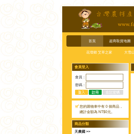
首頁
超商取貨地圖
花壇鄉 艾草之家
大雪
會員登入
會員：
密碼：
您的購物車中有 0 個商品，
總計金額為 NT$0元。
商品分類
天農國 >>