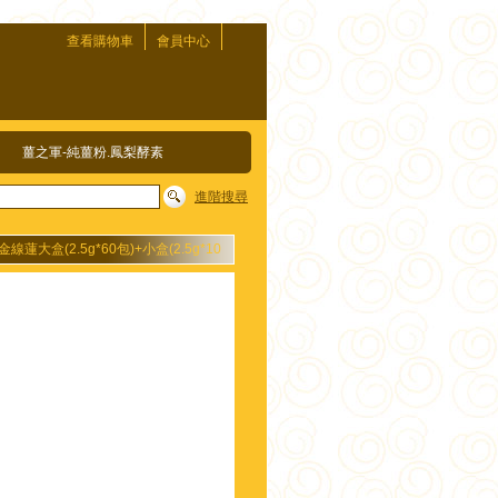
查看購物車
會員中心
薑之軍-純薑粉.鳳梨酵素
進階搜尋
蓮大盒(2.5g*60包)+小盒(2.5g*10