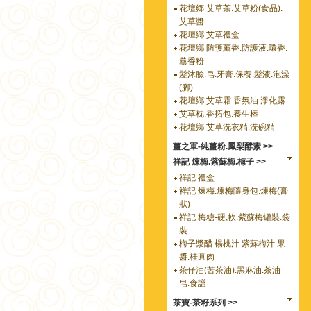
花壇郷 艾草茶.艾草粉(食品).
艾草醬
花壇鄉 艾草禮盒
花壇鄉 防護薰香.防護液.環香.
薰香粉
髮沐臉.皂.牙膏.保養.髮液.泡澡
(腳)
花壇鄉 艾草霜.香氛油.淨化露
艾草枕.香拓包.養生棒
花壇鄉 艾草洗衣精.洗碗精
薑之軍-純薑粉.鳳梨酵素 >>
祥記 煉梅.紫蘇梅.梅子 >>
祥記 禮盒
祥記 煉梅.煉梅隨身包.煉梅(膏
狀)
祥記 梅糖-硬,軟.紫蘇梅罐裝.袋
裝
梅子漿醋.楊桃汁.紫蘇梅汁.果
醬.桂圓肉
茶仔油(苦茶油).黑麻油.茶油
皂.食譜
茶寶-茶籽系列 >>