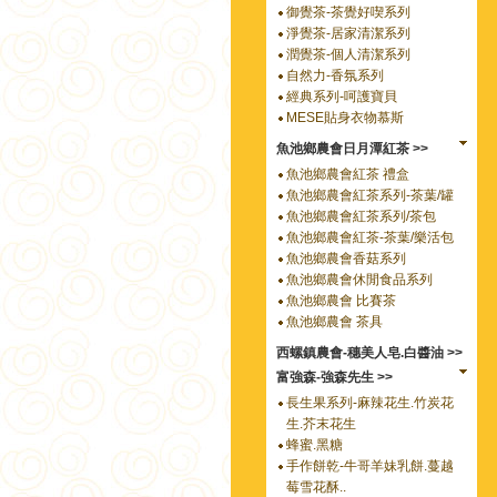
御覺茶-茶覺好喫系列
淨覺茶-居家清潔系列
潤覺茶-個人清潔系列
自然力-香氛系列
經典系列-呵護寶貝
MESE貼身衣物慕斯
魚池鄉農會日月潭紅茶 >>
魚池鄉農會紅茶 禮盒
魚池鄉農會紅茶系列-茶葉/罐
魚池鄉農會紅茶系列/茶包
魚池鄉農會紅茶-茶葉/樂活包
魚池鄉農會香菇系列
魚池鄉農會休閒食品系列
魚池鄉農會 比賽茶
魚池鄉農會 茶具
西螺鎮農會-穗美人皂.白醬油 >>
富強森-強森先生 >>
長生果系列-麻辣花生.竹炭花
生.芥末花生
蜂蜜.黑糖
手作餅乾-牛哥羊妹乳餅.蔓越
莓雪花酥..