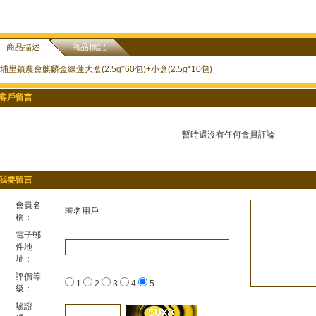
商品描述
商品標記
埔里鎮農會麒麟金線蓮大盒(2.5g*60包)+小盒(2.5g*10包)
客戶留言
暫時還沒有任何會員評論
我要留言
會員名
匿名用戶
稱：
電子郵
件地
址：
評價等
1
2
3
4
5
級：
驗證