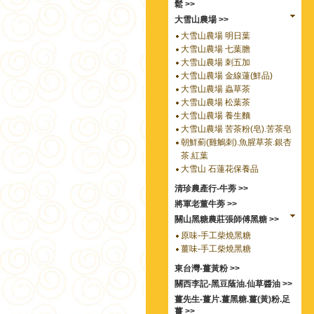
鬆 >>
大雪山農場 >>
大雪山農場 明日葉
大雪山農場 七葉膽
大雪山農場 刺五加
大雪山農場 金線蓮(鮮品)
大雪山農場 蟲草茶
大雪山農場 松葉茶
大雪山農場 養生麵
大雪山農場 苦茶粉(皂).苦茶皂
朝鮮薊(雞鵤刺).魚腥草茶.銀杏
茶.紅葉
大雪山 石蓮花保養品
清珍農產行-牛蒡 >>
將軍老董牛蒡 >>
關山黑糖農莊張師傅黑糖 >>
原味-手工柴燒黑糖
薑味-手工柴燒黑糖
東台灣-薑黃粉 >>
關西李記-黑豆蔭油.仙草醬油 >>
薑先生-薑片.薑黑糖.薑(黃)粉.足
薑 >>