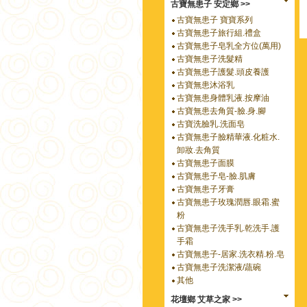
古寶無患子 安定鄉 >>
古寶無患子 寶寶系列
古寶無患子旅行組.禮盒
古寶無患子皂乳全方位(萬用)
古寶無患子洗髮精
古寶無患子護髮.頭皮養護
古寶無患沐浴乳
古寶無患身體乳液.按摩油
古寶無患去角質-臉.身.腳
古寶洗臉乳.洗面皂
古寶無患子臉精華液.化粧水.
卸妝.去角質
古寶無患子面膜
古寶無患子皂-臉.肌膚
古寶無患子牙膏
古寶無患子玫瑰潤唇.眼霜.蜜
粉
古寶無患子洗手乳.乾洗手.護
手霜
古寶無患子-居家.洗衣精.粉.皂
古寶無患子洗潔液/蔬碗
其他
花壇鄉 艾草之家 >>