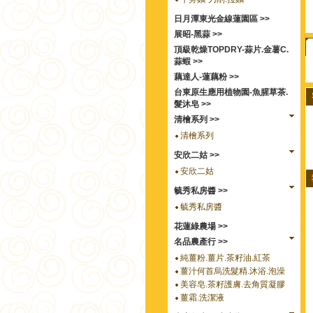
日月潭東光金線蓮園區 >>
展昭-黑蒜 >>
頂級乾燥TOPDRY-蒜片.金薯C.
蒜蝦 >>
藕達人-蓮藕粉 >>
台東原生應用植物園-魚腥草茶.
髮沐皂 >>
清檜系列 >>
清檜系列
安欣二姑 >>
安欣二姑
毓秀私房醬 >>
毓秀私房醬
花蓮綠農場 >>
名品農產行 >>
純薑粉.薑片.茶籽油.紅茶
薑汁何首烏洗髮精.沐浴.泡澡
美容皂.茶籽護膚.去角質凝膠
薑霜.洗潔液