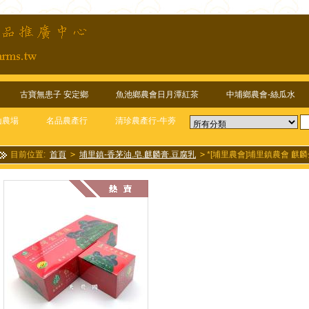
古寶無患子 安定鄉
魚池鄉農會日月潭紅茶
中埔鄉農會-絲瓜水
山農場
名品農產行
清珍農產行-牛蒡
目前位置:
首頁
>
埔里鎮-香茅油.皂.麒麟膏.豆腐乳
>
*[埔里農會]埔里鎮農會 麒麟金線
包)