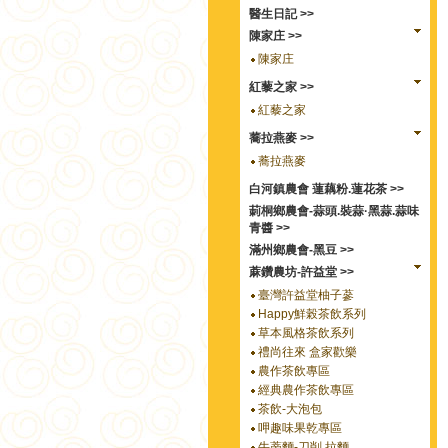
醫生日記 >>
陳家庄 >>
陳家庄
紅藜之家 >>
紅藜之家
蕎拉燕麥 >>
蕎拉燕麥
白河鎮農會 蓮藕粉.蓮花茶 >>
莿桐鄉農會-蒜頭.裝蒜·黑蒜.蒜味
青醬 >>
滿州鄉農會-黑豆 >>
蔴鑽農坊-許益堂 >>
臺灣許益堂柚子蔘
Happy鮮榖茶飲系列
草本風格茶飲系列
禮尚往來 盒家歡樂
農作茶飲專區
經典農作茶飲專區
茶飲-大泡包
呷趣味果乾專區
牛蒡麵-刀削.拉麵