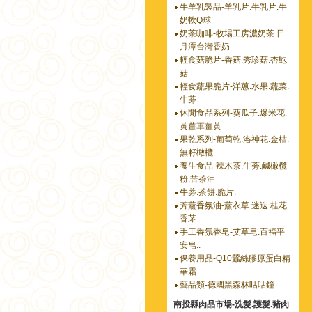
牛羊乳製品-羊乳片.牛乳片.牛
奶軟Q球
奶茶咖啡-牧場工房濃奶茶.日
月潭台灣香奶
輕食菇脆片-香菇.秀珍菇.杏鮑
菇
輕食蔬果脆片-洋蔥.水果.蔬菜.
牛蒡..
休閒食品系列-葵瓜子.爆米花.
黃薑軍薑黃
果乾系列-葡萄乾.洛神花.金桔.
無籽橄欖
養生食品-辣木茶.牛蒡.鹹橄欖
粉.苦茶油
牛蒡.茶餅.脆片.
芳薰香氛油-薰衣草.迷迭.桂花.
香茅..
手工香氛香皂-艾草皂.百福平
安皂..
保養用品-Q10蠶絲膠原蛋白精
華霜..
藝品類-德國黑森林咕咕鐘
南投縣肉品市場-洗髮.護髮.豬肉