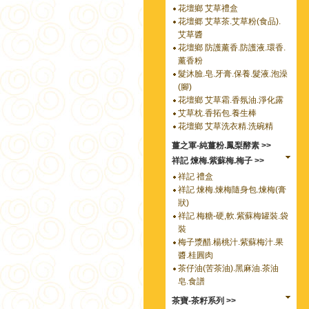
花壇鄉 艾草禮盒
花壇郷 艾草茶.艾草粉(食品).
艾草醬
花壇鄉 防護薰香.防護液.環香.
薰香粉
髮沐臉.皂.牙膏.保養.髮液.泡澡
(腳)
花壇鄉 艾草霜.香氛油.淨化露
艾草枕.香拓包.養生棒
花壇鄉 艾草洗衣精.洗碗精
薑之軍-純薑粉.鳳梨酵素 >>
祥記 煉梅.紫蘇梅.梅子 >>
祥記 禮盒
祥記 煉梅.煉梅隨身包.煉梅(膏
狀)
祥記 梅糖-硬,軟.紫蘇梅罐裝.袋
裝
梅子漿醋.楊桃汁.紫蘇梅汁.果
醬.桂圓肉
茶仔油(苦茶油).黑麻油.茶油
皂.食譜
茶寶-茶籽系列 >>