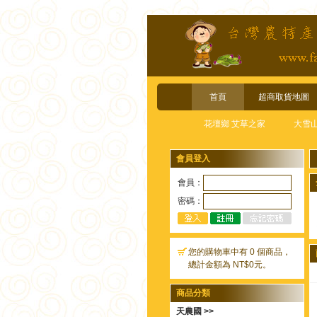
首頁
超商取貨地圖
花壇鄉 艾草之家
大雪
會員登入
會員：
密碼：
您的購物車中有 0 個商品，
總計金額為 NT$0元。
商品分類
天農國 >>