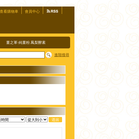
查看購物車
會員中心
薑之軍-純薑粉.鳳梨酵素
進階搜尋