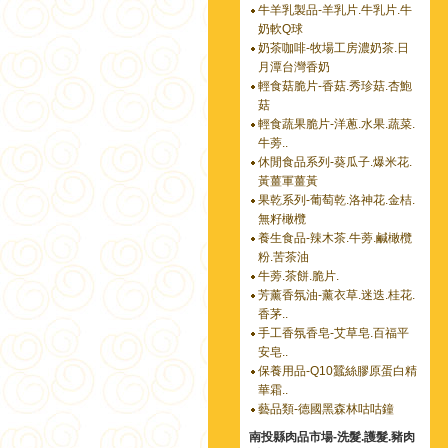
牛羊乳製品-羊乳片.牛乳片.牛
奶軟Q球
奶茶咖啡-牧場工房濃奶茶.日
月潭台灣香奶
輕食菇脆片-香菇.秀珍菇.杏鮑
菇
輕食蔬果脆片-洋蔥.水果.蔬菜.
牛蒡..
休閒食品系列-葵瓜子.爆米花.
黃薑軍薑黃
果乾系列-葡萄乾.洛神花.金桔.
無籽橄欖
養生食品-辣木茶.牛蒡.鹹橄欖
粉.苦茶油
牛蒡.茶餅.脆片.
芳薰香氛油-薰衣草.迷迭.桂花.
香茅..
手工香氛香皂-艾草皂.百福平
安皂..
保養用品-Q10蠶絲膠原蛋白精
華霜..
藝品類-德國黑森林咕咕鐘
南投縣肉品市場-洗髮.護髮.豬肉