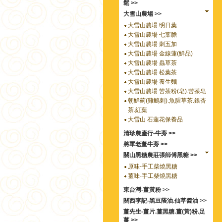
鬆 >>
大雪山農場 >>
大雪山農場 明日葉
大雪山農場 七葉膽
大雪山農場 刺五加
大雪山農場 金線蓮(鮮品)
大雪山農場 蟲草茶
大雪山農場 松葉茶
大雪山農場 養生麵
大雪山農場 苦茶粉(皂).苦茶皂
朝鮮薊(雞鵤刺).魚腥草茶.銀杏
茶.紅葉
大雪山 石蓮花保養品
清珍農產行-牛蒡 >>
將軍老董牛蒡 >>
關山黑糖農莊張師傅黑糖 >>
原味-手工柴燒黑糖
薑味-手工柴燒黑糖
東台灣-薑黃粉 >>
關西李記-黑豆蔭油.仙草醬油 >>
薑先生-薑片.薑黑糖.薑(黃)粉.足
薑 >>