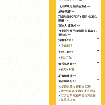
日月潭東光金線蓮園區 >>
展昭-黑蒜 >>
頂級乾燥TOPDRY-蒜片.金薯C.
蒜蝦 >>
藕達人-蓮藕粉 >>
台東原生應用植物園-魚腥草茶.
髮沐皂 >>
清檜系列 >>
清檜系列
安欣二姑 >>
安欣二姑
毓秀私房醬 >>
毓秀私房醬
花蓮綠農場 >>
名品農產行 >>
純薑粉.薑片.茶籽油.紅茶
薑汁何首烏洗髮精.沐浴.泡澡
美容皂.茶籽護膚.去角質凝膠
薑霜.洗潔液