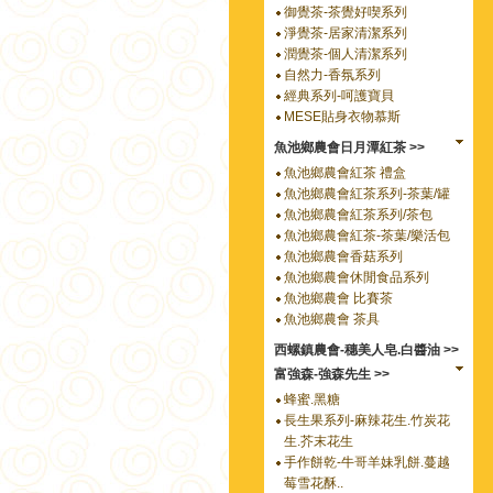
御覺茶-茶覺好喫系列
淨覺茶-居家清潔系列
潤覺茶-個人清潔系列
自然力-香氛系列
經典系列-呵護寶貝
MESE貼身衣物慕斯
魚池鄉農會日月潭紅茶 >>
魚池鄉農會紅茶 禮盒
魚池鄉農會紅茶系列-茶葉/罐
魚池鄉農會紅茶系列/茶包
魚池鄉農會紅茶-茶葉/樂活包
魚池鄉農會香菇系列
魚池鄉農會休閒食品系列
魚池鄉農會 比賽茶
魚池鄉農會 茶具
西螺鎮農會-穗美人皂.白醬油 >>
富強森-強森先生 >>
蜂蜜.黑糖
長生果系列-麻辣花生.竹炭花
生.芥末花生
手作餅乾-牛哥羊妹乳餅.蔓越
莓雪花酥..