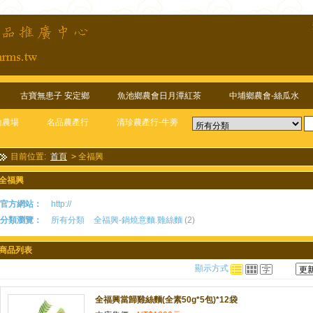
古寶無患子 安定鄉
魚池鄉農會日月潭紅茶
中埔鄉農會-絲瓜水
山農場
名品農產行
清珍農產行-牛蒡
目前位置:
首頁
>
全福興
全福興
官方網站：
http://
分類瀏覽：
所有分類
全福興-鍋燒意麵.雞絲麵
(2)
商品列表
顯示方式
全福興當歸雞絲麵(全素50g*5包)*12袋