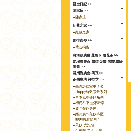
醫生日記 >>
陳家庄 >>
陳家庄
紅藜之家 >>
紅藜之家
蕎拉燕麥 >>
蕎拉燕麥
白河鎮農會 蓮藕粉.蓮花茶 >>
莿桐鄉農會-蒜頭.裝蒜·黑蒜.蒜味
青醬 >>
滿州鄉農會-黑豆 >>
蔴鑽農坊-許益堂 >>
臺灣許益堂柚子蔘
Happy鮮榖茶飲系列
草本風格茶飲系列
禮尚往來 盒家歡樂
農作茶飲專區
經典農作茶飲專區
呷趣味果乾專區
茶飲-大泡包
牛蒡麵-刀削.拉麵