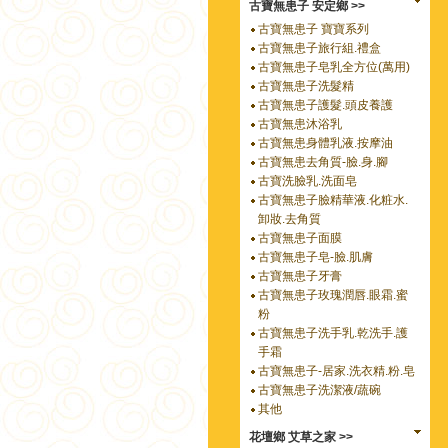
古寶無患子 安定鄉 >>
古寶無患子 寶寶系列
古寶無患子旅行組.禮盒
古寶無患子皂乳全方位(萬用)
古寶無患子洗髮精
古寶無患子護髮.頭皮養護
古寶無患沐浴乳
古寶無患身體乳液.按摩油
古寶無患去角質-臉.身.腳
古寶洗臉乳.洗面皂
古寶無患子臉精華液.化粧水.
卸妝.去角質
古寶無患子面膜
古寶無患子皂-臉.肌膚
古寶無患子牙膏
古寶無患子玫瑰潤唇.眼霜.蜜
粉
古寶無患子洗手乳.乾洗手.護
手霜
古寶無患子-居家.洗衣精.粉.皂
古寶無患子洗潔液/蔬碗
其他
花壇鄉 艾草之家 >>