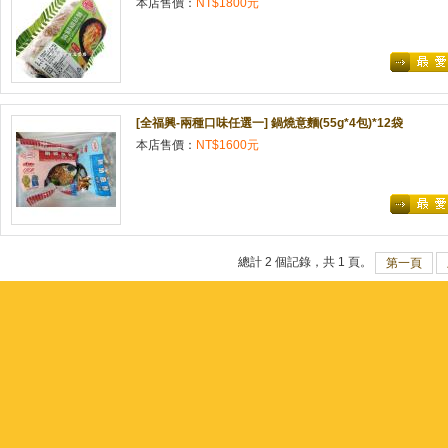
本店售價：
NT$1800元
[全福興-兩種口味任選一] 鍋燒意麵(55g*4包)*12袋
本店售價：
NT$1600元
總計 2 個記錄，共 1 頁。
第一頁