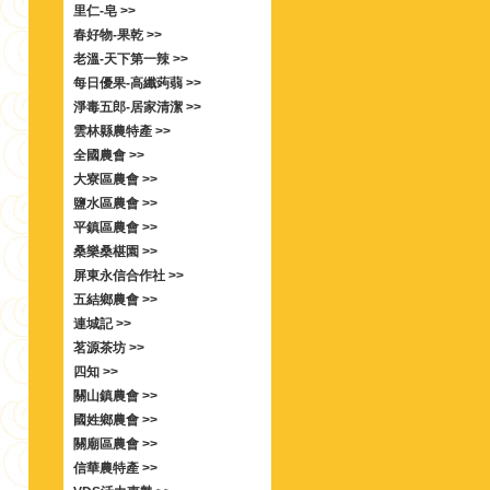
里仁-皂 >>
春好物-果乾 >>
老溫-天下第一辣 >>
每日優果-高纖蒟蒻 >>
淨毒五郎-居家清潔 >>
雲林縣農特產 >>
全國農會 >>
大寮區農會 >>
鹽水區農會 >>
平鎮區農會 >>
桑樂桑椹園 >>
屏東永信合作社 >>
五結鄉農會 >>
連城記 >>
茗源茶坊 >>
四知 >>
關山鎮農會 >>
國姓鄉農會 >>
關廟區農會 >>
信華農特產 >>