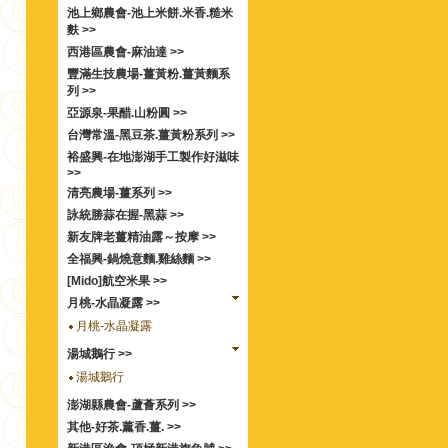
池上鄉農會-池上米餅.米香.糙米
麩 >>
西港區農會-麻油達 >>
豐滿生技農場-薑黃粉.薑黃麵系
列 >>
亞源泉-果醋.山粉圓 >>
台灣常溫-黑豆茶.薑黃粉系列 >>
裕盛興-在地澎湖手工製作好滋味
>>
清亮農場-薑系列 >>
詠統勝蒜在握-黑蒜 >>
新友牌老薑精油露～按摩 >>
全福興-鍋燒意麵.雞絲麵 >>
[Mido]航空米果 >>
月桃-水晶凝露 >>
月桃-水晶凝露
湯城鵝行 >>
湯城鵝行
澎湖縣農會-蘆薈系列 >>
其他-好茶.薰香.薑. >>