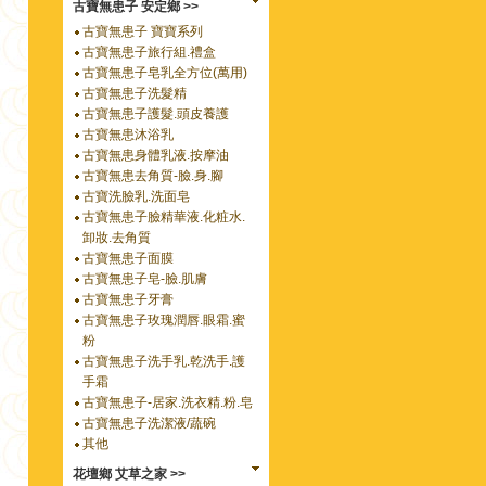
古寶無患子 安定鄉 >>
古寶無患子 寶寶系列
古寶無患子旅行組.禮盒
古寶無患子皂乳全方位(萬用)
古寶無患子洗髮精
古寶無患子護髮.頭皮養護
古寶無患沐浴乳
古寶無患身體乳液.按摩油
古寶無患去角質-臉.身.腳
古寶洗臉乳.洗面皂
古寶無患子臉精華液.化粧水.
卸妝.去角質
古寶無患子面膜
古寶無患子皂-臉.肌膚
古寶無患子牙膏
古寶無患子玫瑰潤唇.眼霜.蜜
粉
古寶無患子洗手乳.乾洗手.護
手霜
古寶無患子-居家.洗衣精.粉.皂
古寶無患子洗潔液/蔬碗
其他
花壇鄉 艾草之家 >>