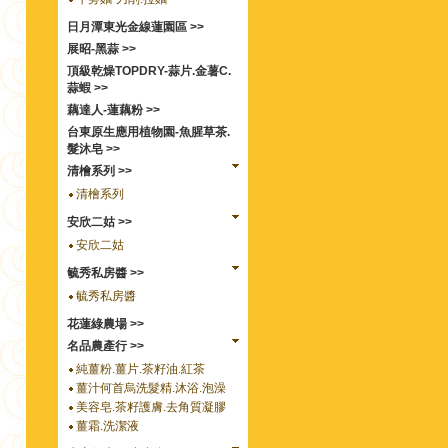
日月潭東光金線蓮園區 >>
展昭-黑蒜 >>
頂級乾燥TOPDRY-蒜片.金薯C.
蒜蝦 >>
藕達人-蓮藕粉 >>
台東原生應用植物園-魚腥草茶.
髮沐皂 >>
清檜系列 >>
清檜系列
安欣二姑 >>
安欣二姑
毓秀私房醬 >>
毓秀私房醬
花蓮綠農場 >>
名品農產行 >>
純薑粉.薑片.茶籽油.紅茶
薑汁何首烏洗髮精.沐浴.泡澡
美容皂.茶籽護膚.去角質凝膠
薑霜.洗潔液