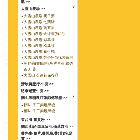
鬆 >>
大雪山農場 >>
大雪山農場 明日葉
大雪山農場 七葉膽
大雪山農場 刺五加
大雪山農場 金線蓮(鮮品)
大雪山農場 蟲草茶
大雪山農場 松葉茶
大雪山農場 養生麵
大雪山農場 苦茶粉(皂).苦茶皂
朝鮮薊(雞鵤刺).魚腥草茶.銀杏
茶.紅葉
大雪山 石蓮花保養品
清珍農產行-牛蒡 >>
將軍老董牛蒡 >>
關山黑糖農莊張師傅黑糖 >>
原味-手工柴燒黑糖
薑味-手工柴燒黑糖
東台灣-薑黃粉 >>
關西李記-黑豆蔭油.仙草醬油 >>
薑先生-薑片.薑黑糖.薑(黃)粉.足
薑 >>