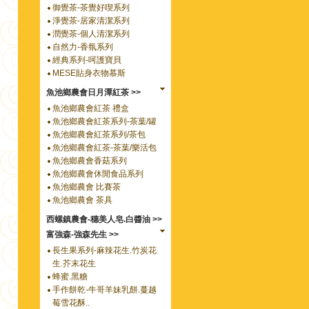
御覺茶-茶覺好喫系列
淨覺茶-居家清潔系列
潤覺茶-個人清潔系列
自然力-香氛系列
經典系列-呵護寶貝
MESE貼身衣物慕斯
魚池鄉農會日月潭紅茶 >>
魚池鄉農會紅茶 禮盒
魚池鄉農會紅茶系列-茶葉/罐
魚池鄉農會紅茶系列/茶包
魚池鄉農會紅茶-茶葉/樂活包
魚池鄉農會香菇系列
魚池鄉農會休閒食品系列
魚池鄉農會 比賽茶
魚池鄉農會 茶具
西螺鎮農會-穗美人皂.白醬油 >>
富強森-強森先生 >>
長生果系列-麻辣花生.竹炭花
生.芥末花生
蜂蜜.黑糖
手作餅乾-牛哥羊妹乳餅.蔓越
莓雪花酥..