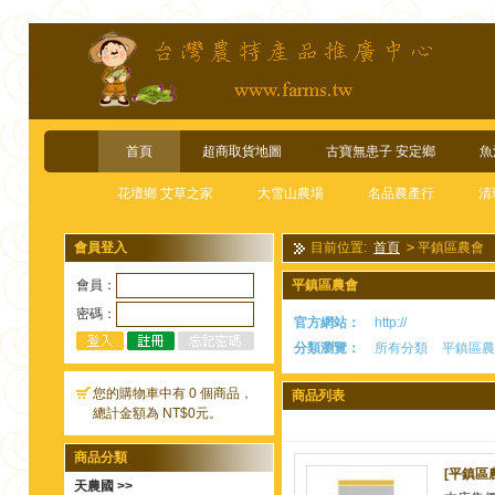
首頁
超商取貨地圖
古寶無患子 安定鄉
魚
花壇鄉 艾草之家
大雪山農場
名品農產行
清
會員登入
目前位置:
首頁
>
平鎮區農會
會員：
平鎮區農會
密碼：
官方網站：
http://
分類瀏覽：
所有分類
平鎮區農
您的購物車中有 0 個商品，
商品列表
總計金額為 NT$0元。
商品分類
[平鎮區
天農國 >>