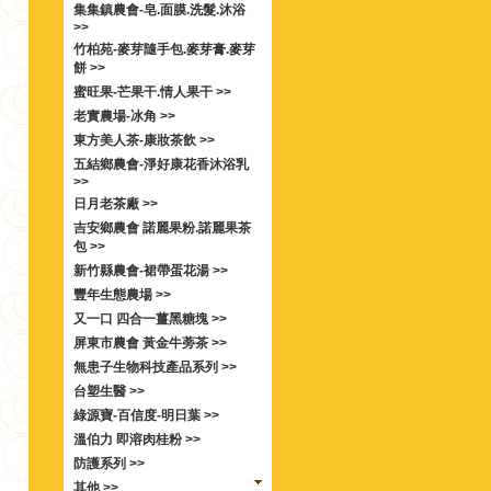
集集鎮農會-皂.面膜.洗髮.沐浴
>>
竹柏苑-麥芽隨手包.麥芽膏.麥芽
餅 >>
蜜旺果-芒果干.情人果干 >>
老實農場-冰角 >>
東方美人茶-康妝茶飲 >>
五結鄉農會-淨好康花香沐浴乳
>>
日月老茶廠 >>
吉安鄉農會 諾麗果粉.諾麗果茶
包 >>
新竹縣農會-裙帶蛋花湯 >>
豐年生態農場 >>
又一口 四合一薑黑糖塊 >>
屏東市農會 黃金牛蒡茶 >>
無患子生物科技產品系列 >>
台塑生醫 >>
綠源寶-百信度-明日葉 >>
溫伯力 即溶肉桂粉 >>
防護系列 >>
其他 >>