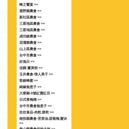
蜂之饗宴 >>
鹿野鄉農會 >>
新社區農會 >>
三星地區農會 >>
三星地區農會 >>
成功鎮農會 >>
花壇鄉農會 >>
山上區農會 >>
台中市農會 >>
好漁日 >>
佳饌-薑黃粉 >>
玉井農會-情人果干 >>
客錸蜂蜜 >>
綺緣無患子 >>
大寮鄉-9號紅寶紅豆 >>
日式青梅精 >>
台中市農會無患子 >>
欣欣食品-肉乾.餅乾 >>
南投縣農會-苦茶油.甜菊梅.髮沐
>>