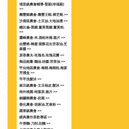
埔里鎮農會輔導-聖薊(幸福薊)
>>
壽豐鄉農會-壽豐王蜆-樟芝蜆 >>
沙鹿區農會-土豆油.大地油禮 >>
鐵比倫-黑糖.薑黃黑糖.薑黃粉.
>>
霧峰農會-米.酒粕米捲.脆片 >>
由豐將-蜂蜜.紫酥花生苦茶油.芝
麻醬 >>
原香農夫-玫瑰皂.玫瑰花瓣 >>
御品能量-鵝油.桔醬.苦茶油 >>
甲仙地區農會-梅精.梅精粒.梅宴
芳禮盒 >>
芊芊洗髮沐 >>
麻豆鎮農會-文旦柚皮.髮沐 >>
柿外桃園-柿葉茶.脆片 >>
銅鑼鄉農會-杭菊 >>
善化農會-胡麻油.芝麻粉 >>
羅東鎮農會 >>
經典農作茶飲專區 >>
牛蒡麵-刀削.拉麵 >>