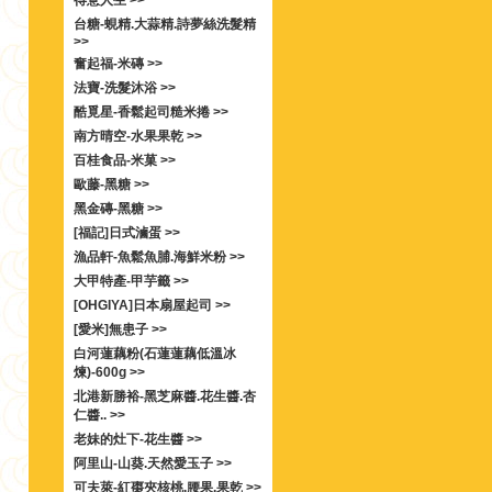
得意人生 >>
台糖-蜆精.大蒜精.詩夢絲洗髮精
>>
奮起福-米磚 >>
法寶-洗髮沐浴 >>
酷覓星-香鬆起司糙米捲 >>
南方晴空-水果果乾 >>
百桂食品-米菓 >>
歐藤-黑糖 >>
黑金磚-黑糖 >>
[福記]日式滷蛋 >>
漁品軒-魚鬆魚脯.海鮮米粉 >>
大甲特產-甲芋籤 >>
[OHGIYA]日本扇屋起司 >>
[愛米]無患子 >>
白河蓮藕粉(石蓮蓮藕低溫冰
煉)-600g >>
北港新勝裕-黑芝麻醬.花生醬.杏
仁醬.. >>
老妹的灶下-花生醬 >>
阿里山-山葵.天然愛玉子 >>
可夫萊-紅棗夾核桃.腰果.果乾 >>