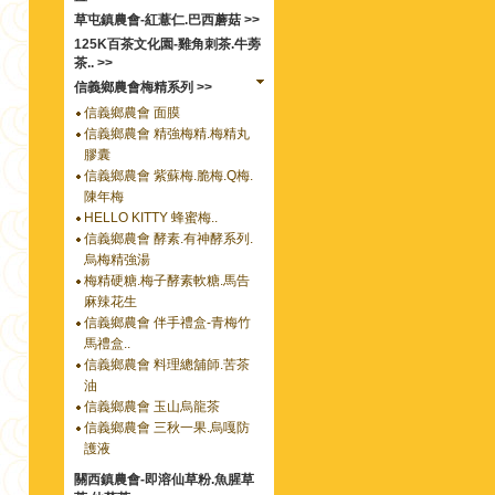
草屯鎮農會-紅薏仁.巴西蘑菇 >>
125K百茶文化園-雞角刺茶.牛蒡
茶.. >>
信義鄉農會梅精系列 >>
信義鄉農會 面膜
信義鄉農會 精強梅精.梅精丸
膠囊
信義鄉農會 紫蘇梅.脆梅.Q梅.
陳年梅
HELLO KITTY 蜂蜜梅..
信義鄉農會 酵素.有神酵系列.
烏梅精強湯
梅精硬糖.梅子酵素軟糖.馬告
麻辣花生
信義鄉農會 伴手禮盒-青梅竹
馬禮盒..
信義鄉農會 料理總舖師.苦茶
油
信義鄉農會 玉山烏龍茶
信義鄉農會 三秋一果.烏嘎防
護液
關西鎮農會-即溶仙草粉.魚腥草