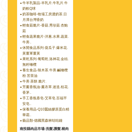
牛羊乳製品-羊乳片.牛乳片.牛
奶軟Q球
奶茶咖啡-牧場工房濃奶茶.日
月潭台灣香奶
輕食菇脆片-香菇.秀珍菇.杏鮑
菇
輕食蔬果脆片-洋蔥.水果.蔬菜.
牛蒡..
休閒食品系列-葵瓜子.爆米花.
黃薑軍薑黃
果乾系列-葡萄乾.洛神花.金桔.
無籽橄欖
養生食品-辣木茶.牛蒡.鹹橄欖
粉.苦茶油
牛蒡.茶餅.脆片.
芳薰香氛油-薰衣草.迷迭.桂花.
香茅..
手工香氛香皂-艾草皂.百福平
安皂..
保養用品-Q10蠶絲膠原蛋白精
華霜..
藝品類-德國黑森林咕咕鐘
南投縣肉品市場-洗髮.護髮.豬肉