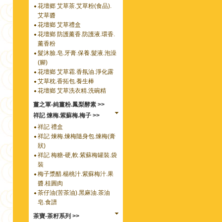
花壇郷 艾草茶.艾草粉(食品).
艾草醬
花壇鄉 艾草禮盒
花壇鄉 防護薰香.防護液.環香.
薰香粉
髮沐臉.皂.牙膏.保養.髮液.泡澡
(腳)
花壇鄉 艾草霜.香氛油.淨化露
艾草枕.香拓包.養生棒
花壇鄉 艾草洗衣精.洗碗精
薑之軍-純薑粉.鳳梨酵素 >>
祥記 煉梅.紫蘇梅.梅子 >>
祥記 禮盒
祥記 煉梅.煉梅隨身包.煉梅(膏
狀)
祥記 梅糖-硬,軟.紫蘇梅罐裝.袋
裝
梅子漿醋.楊桃汁.紫蘇梅汁.果
醬.桂圓肉
茶仔油(苦茶油).黑麻油.茶油
皂.食譜
茶寶-茶籽系列 >>