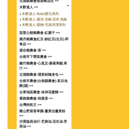
北港鎮農會黑金剛花生 >>
木酢達人 >>
木酢達人-Baby嬰兒系列
木酢達人-髮沐.洗碗.洗衣.地板
木酢達人-竉物-毛孩清潔系列
苗栗公館鄉農會-紅棗干 >>
萬丹鄉農會紅豆-鮮紅豆(生豆).即
食品 >>
鹿谷鄉農會-茶 >>
台南市下營區農會 >>
義竹鄉農會-心意足‧桑椹果醋.果
汁 >>
北埔鄉農會-擂茶粉隨身包 >>
台南市農會(台南縣農會)-虱目魚
酥(脯) >>
台東地區農會-洛神花蜜餞 >>
番路鄉農會-柿葉茶 >>
台灣肉乾王 >>
樂山野菜香草園-薑黃伯薑黃粉
>>
沙鹿協昌油行-芝麻油.花生油.苦
茶油 >>