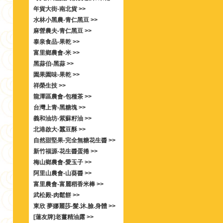
年貨大街-南北貨 >>
水林小黑農-青仁黑豆 >>
麻營農夫-青仁黑豆 >>
泰泉食品-果乾 >>
富里鄉農會-米 >>
黑蒜伯-黑蒜 >>
園果園味-果乾 >>
祥榮生技 >>
龍潭區農會-包種茶 >>
台灣上青-黑糖塊 >>
義和油坊-紫蘇籽油 >>
北港啟大-蠶豆酥 >>
自然甜堅果-完全無糖花生醬 >>
新竹福源-花生醬蛋捲 >>
梅山鄉農會-愛玉子 >>
阿里山農會-山葵醬 >>
富里農會-富麗稻香米棒 >>
武松殿-肉鬆餅 >>
東欣 夢娜麗莎-髮.沐.臉.身體 >>
[蓮友牌]老薑精油露 >>