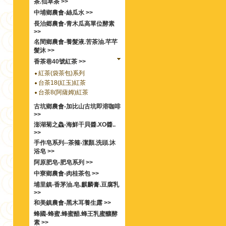
茶.仙草茶 >>
中埔鄉農會-絲瓜水 >>
長治郷農會-青木瓜高單位酵素
>>
名間鄉農會-養髮液.苦茶油.芊芊
髮沐 >>
香茶巷40號紅茶 >>
紅茶(袋茶包)系列
台茶18(紅玉)紅茶
台茶8(阿薩姆)紅茶
古坑鄉農會-加比山古坑即溶咖啡
>>
澎湖菊之鱻-海鮮干貝醬.XO醬..
>>
手作皂系列--茶箍-潔顏.洗頭.沐
浴皂 >>
阿原肥皂-肥皂系列 >>
中寮鄉農會-肉桂茶包 >>
埔里鎮-香茅油.皂.麒麟膏.豆腐乳
>>
和美鎮農會-黑木耳養生露 >>
蜂國-蜂蜜.蜂蜜醋.蜂王乳蜜釀酵
素 >>