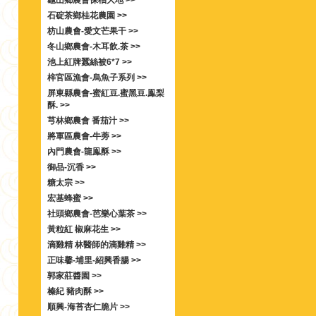
龜山鄉農會保柚大地 >>
石碇茶鄉桂花農園 >>
枋山農會-愛文芒果干 >>
冬山鄉農會-木耳飲.茶 >>
池上紅牌蠶絲被6*7 >>
梓官區漁會-烏魚子系列 >>
屏東縣農會-蜜紅豆.蜜黑豆.鳯梨
酥. >>
芎林鄉農會 番茄汁 >>
將軍區農會-牛蒡 >>
內門農會-龍鳯酥 >>
御品-沉香 >>
糖太宗 >>
宏基蜂蜜 >>
社頭鄉農會-芭樂心葉茶 >>
黃粒紅 椒麻花生 >>
滴雞精 林醫師的滴雞精 >>
正味馨-埔里-紹興香腸 >>
郭家莊醬園 >>
榛紀 豬肉酥 >>
順興-海苔杏仁脆片 >>