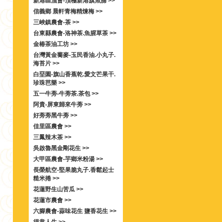
新港區漁會-頂極新港旗魚脯 >>
信義鄉 晨軒青梅精煉梅 >>
三峽鎮農會-茶 >>
台東縣農會-洛神茶.魚腥草茶 >>
金椿茶油工坊 >>
台灣黃金蕎麥-玉民香油.小丸子.
海苔片 >>
白堊園-旗山香蕉乾.愛文芒果干.
珍珠芭樂 >>
五一牛蒡-牛蒡茶.茶包 >>
阿貴-屏東歸來牛蒡 >>
好蒡蒡黑牛蒡 >>
佳里區農會 >>
三鳳辣木茶 >>
吳啟魯黑金剛花生 >>
大甲區農會-芋鄉米粉湯 >>
長榮航空-堅果脆丸子.香鬆起士
糙米捲 >>
花蓮野生山苦瓜 >>
花蓮市農會 >>
六腳農會-蒜味花生 鹽香花生 >>