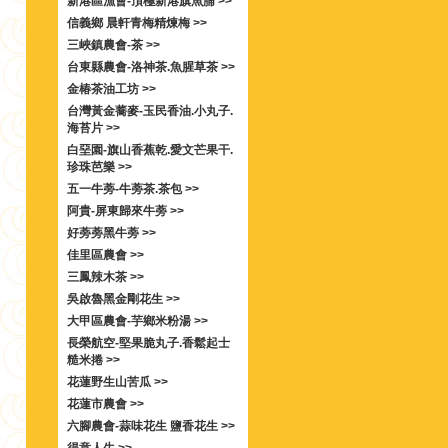
新港區漁會-頂極新港旗魚脯 >>
信義鄉 晨軒青梅精煉梅 >>
三峽鎮農會-茶 >>
台東縣農會-洛神茶.魚腥草茶 >>
金椿茶油工坊 >>
台灣黃金蕎麥-玉民香油.小丸子.
海苔片 >>
白堊園-旗山香蕉乾.愛文芒果干.
珍珠芭樂 >>
五一牛蒡-牛蒡茶.茶包 >>
阿貴-屏東歸來牛蒡 >>
好蒡蒡黑牛蒡 >>
佳里區農會 >>
三鳳辣木茶 >>
吳啟魯黑金剛花生 >>
大甲區農會-芋鄉米粉湯 >>
長榮航空-堅果脆丸子.香鬆起士
糙米捲 >>
花蓮野生山苦瓜 >>
花蓮市農會 >>
六腳農會-蒜味花生 鹽香花生 >>