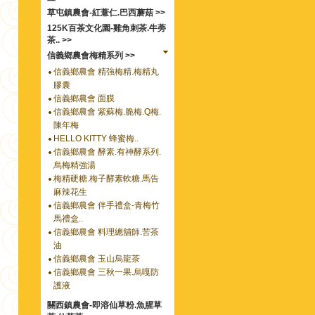
草屯鎮農會-紅薏仁.巴西蘑菇 >>
125K百茶文化園-雞角刺茶.牛蒡
茶.. >>
信義鄉農會梅精系列 >>
信義鄉農會 精強梅精.梅精丸
膠囊
信義鄉農會 面膜
信義鄉農會 紫蘇梅.脆梅.Q梅.
陳年梅
HELLO KITTY 蜂蜜梅..
信義鄉農會 酵素.有神酵系列.
烏梅精強湯
梅精硬糖.梅子酵素軟糖.馬告
麻辣花生
信義鄉農會 伴手禮盒-青梅竹
馬禮盒..
信義鄉農會 料理總舖師.苦茶
油
信義鄉農會 玉山烏龍茶
信義鄉農會 三秋一果.烏嘎防
護液
關西鎮農會-即溶仙草粉.魚腥草