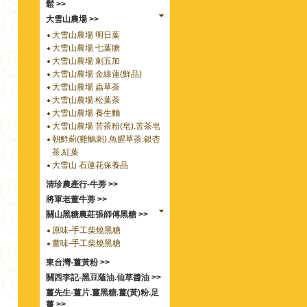
鬆 >>
大雪山農場 >>
大雪山農場 明日葉
大雪山農場 七葉膽
大雪山農場 刺五加
大雪山農場 金線蓮(鮮品)
大雪山農場 蟲草茶
大雪山農場 松葉茶
大雪山農場 養生麵
大雪山農場 苦茶粉(皂).苦茶皂
朝鮮薊(雞鵤刺).魚腥草茶.銀杏
茶.紅葉
大雪山 石蓮花保養品
清珍農產行-牛蒡 >>
將軍老董牛蒡 >>
關山黑糖農莊張師傅黑糖 >>
原味-手工柴燒黑糖
薑味-手工柴燒黑糖
東台灣-薑黃粉 >>
關西李記-黑豆蔭油.仙草醬油 >>
薑先生-薑片.薑黑糖.薑(黃)粉.足
薑 >>