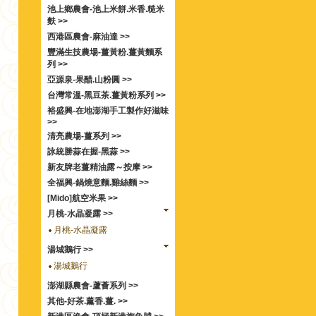
池上鄉農會-池上米餅.米香.糙米
麩 >>
西港區農會-麻油達 >>
豐滿生技農場-薑黃粉.薑黃麵系
列 >>
亞源泉-果醋.山粉圓 >>
台灣常溫-黑豆茶.薑黃粉系列 >>
裕盛興-在地澎湖手工製作好滋味
>>
清亮農場-薑系列 >>
詠統勝蒜在握-黑蒜 >>
新友牌老薑精油露～按摩 >>
全福興-鍋燒意麵.雞絲麵 >>
[Mido]航空米果 >>
月桃-水晶凝露 >>
月桃-水晶凝露
湯城鵝行 >>
湯城鵝行
澎湖縣農會-蘆薈系列 >>
其他-好茶.薰香.薑. >>