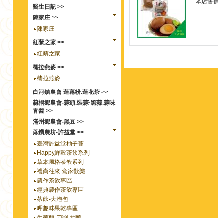
本店售
醫生日記 >>
陳家庄 >>
陳家庄
紅藜之家 >>
紅藜之家
蕎拉燕麥 >>
蕎拉燕麥
白河鎮農會 蓮藕粉.蓮花茶 >>
莿桐鄉農會-蒜頭.裝蒜·黑蒜.蒜味
青醬 >>
滿州鄉農會-黑豆 >>
蔴鑽農坊-許益堂 >>
臺灣許益堂柚子蔘
Happy鮮榖茶飲系列
草本風格茶飲系列
禮尚往來 盒家歡樂
農作茶飲專區
經典農作茶飲專區
茶飲-大泡包
呷趣味果乾專區
牛蒡麵-刀削.拉麵