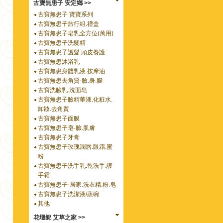
古寶無患子 安定鄉 >>
古寶無患子 寶寶系列
古寶無患子旅行組.禮盒
古寶無患子皂乳全方位(萬用)
古寶無患子洗髮精
古寶無患子護髮.頭皮養護
古寶無患沐浴乳
古寶無患身體乳液.按摩油
古寶無患去角質-臉.身.腳
古寶洗臉乳.洗面皂
古寶無患子臉精華液.化粧水.
卸妝.去角質
古寶無患子面膜
古寶無患子皂-臉.肌膚
古寶無患子牙膏
古寶無患子玫瑰潤唇.眼霜.蜜
粉
古寶無患子洗手乳.乾洗手.護
手霜
古寶無患子-居家.洗衣精.粉.皂
古寶無患子洗潔液/蔬碗
其他
花壇鄉 艾草之家 >>