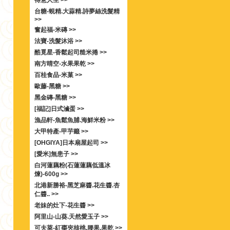
得意人生 >>
台糖-蜆精.大蒜精.詩夢絲洗髮精
>>
奮起福-米磚 >>
法寶-洗髮沐浴 >>
酷覓星-香鬆起司糙米捲 >>
南方晴空-水果果乾 >>
百桂食品-米菓 >>
歐藤-黑糖 >>
黑金磚-黑糖 >>
[福記]日式滷蛋 >>
漁品軒-魚鬆魚脯.海鮮米粉 >>
大甲特產-甲芋籤 >>
[OHGIYA]日本扇屋起司 >>
[愛米]無患子 >>
白河蓮藕粉(石蓮蓮藕低溫冰
煉)-600g >>
北港新勝裕-黑芝麻醬.花生醬.杏
仁醬.. >>
老妹的灶下-花生醬 >>
阿里山-山葵.天然愛玉子 >>
可夫萊-紅棗夾核桃.腰果.果乾 >>