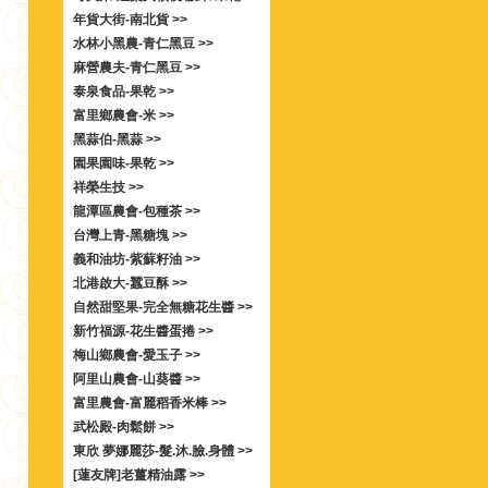
年貨大街-南北貨 >>
水林小黑農-青仁黑豆 >>
麻營農夫-青仁黑豆 >>
泰泉食品-果乾 >>
富里鄉農會-米 >>
黑蒜伯-黑蒜 >>
園果園味-果乾 >>
祥榮生技 >>
龍潭區農會-包種茶 >>
台灣上青-黑糖塊 >>
義和油坊-紫蘇籽油 >>
北港啟大-蠶豆酥 >>
自然甜堅果-完全無糖花生醬 >>
新竹福源-花生醬蛋捲 >>
梅山鄉農會-愛玉子 >>
阿里山農會-山葵醬 >>
富里農會-富麗稻香米棒 >>
武松殿-肉鬆餅 >>
東欣 夢娜麗莎-髮.沐.臉.身體 >>
[蓮友牌]老薑精油露 >>