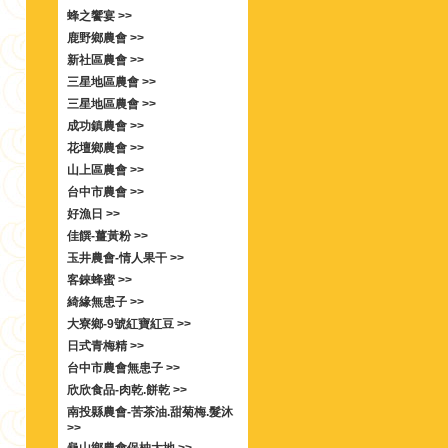
蜂之饗宴 >>
鹿野鄉農會 >>
新社區農會 >>
三星地區農會 >>
三星地區農會 >>
成功鎮農會 >>
花壇鄉農會 >>
山上區農會 >>
台中市農會 >>
好漁日 >>
佳饌-薑黃粉 >>
玉井農會-情人果干 >>
客錸蜂蜜 >>
綺緣無患子 >>
大寮鄉-9號紅寶紅豆 >>
日式青梅精 >>
台中市農會無患子 >>
欣欣食品-肉乾.餅乾 >>
南投縣農會-苦茶油.甜菊梅.髮沐
>>