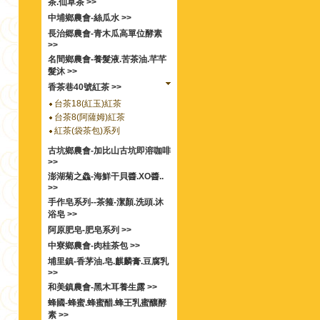
茶.仙草茶 >>
中埔鄉農會-絲瓜水 >>
長治郷農會-青木瓜高單位酵素
>>
名間鄉農會-養髮液.苦茶油.芊芊
髮沐 >>
香茶巷40號紅茶 >>
台茶18(紅玉)紅茶
台茶8(阿薩姆)紅茶
紅茶(袋茶包)系列
古坑鄉農會-加比山古坑即溶咖啡
>>
澎湖菊之鱻-海鮮干貝醬.XO醬..
>>
手作皂系列--茶箍-潔顏.洗頭.沐
浴皂 >>
阿原肥皂-肥皂系列 >>
中寮鄉農會-肉桂茶包 >>
埔里鎮-香茅油.皂.麒麟膏.豆腐乳
>>
和美鎮農會-黑木耳養生露 >>
蜂國-蜂蜜.蜂蜜醋.蜂王乳蜜釀酵
素 >>