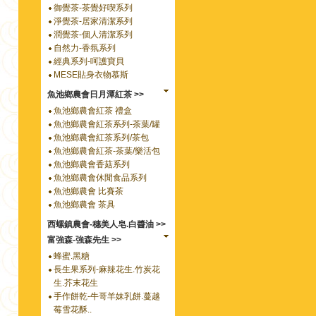
御覺茶-茶覺好喫系列
淨覺茶-居家清潔系列
潤覺茶-個人清潔系列
自然力-香氛系列
經典系列-呵護寶貝
MESE貼身衣物慕斯
魚池鄉農會日月潭紅茶 >>
魚池鄉農會紅茶 禮盒
魚池鄉農會紅茶系列-茶葉/罐
魚池鄉農會紅茶系列/茶包
魚池鄉農會紅茶-茶葉/樂活包
魚池鄉農會香菇系列
魚池鄉農會休閒食品系列
魚池鄉農會 比賽茶
魚池鄉農會 茶具
西螺鎮農會-穗美人皂.白醬油 >>
富強森-強森先生 >>
蜂蜜.黑糖
長生果系列-麻辣花生.竹炭花
生.芥末花生
手作餅乾-牛哥羊妹乳餅.蔓越
莓雪花酥..