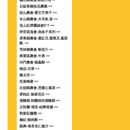
龜山鄉農會保柚大地 >>
石碇茶鄉桂花農園 >>
枋山農會-愛文芒果干 >>
冬山鄉農會-木耳飲.茶 >>
池上紅牌蠶絲被6*7 >>
梓官區漁會-烏魚子系列 >>
屏東縣農會-蜜紅豆.蜜黑豆.鳯梨
酥. >>
芎林鄉農會 番茄汁 >>
將軍區農會-牛蒡 >>
內門農會-龍鳯酥 >>
御品-沉香 >>
糖太宗 >>
宏基蜂蜜 >>
社頭鄉農會-芭樂心葉茶 >>
黃粒紅 椒麻花生 >>
滴雞精 林醫師的滴雞精 >>
正味馨-埔里-紹興香腸 >>
郭家莊醬園 >>
榛紀 豬肉酥 >>
順興-海苔杏仁脆片 >>