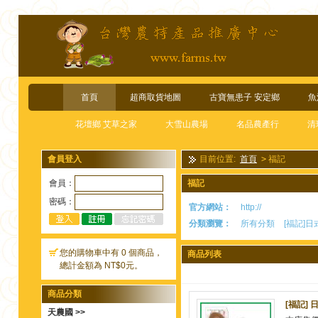
首頁
超商取貨地圖
古寶無患子 安定鄉
魚
花壇鄉 艾草之家
大雪山農場
名品農產行
清
會員登入
目前位置:
首頁
>
福記
會員：
福記
密碼：
官方網站：
http://
分類瀏覽：
所有分類
[福記]
您的購物車中有 0 個商品，
商品列表
總計金額為 NT$0元。
商品分類
[福記] 日
天農國 >>