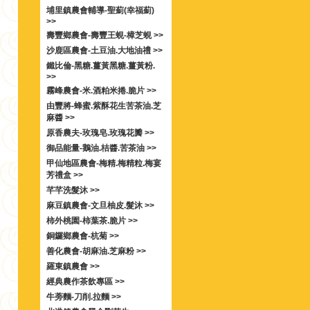
埔里鎮農會輔導-聖薊(幸福薊)
>>
壽豐鄉農會-壽豐王蜆-樟芝蜆 >>
沙鹿區農會-土豆油.大地油禮 >>
鐵比倫-黑糖.薑黃黑糖.薑黃粉.
>>
霧峰農會-米.酒粕米捲.脆片 >>
由豐將-蜂蜜.紫酥花生苦茶油.芝
麻醬 >>
原香農夫-玫瑰皂.玫瑰花瓣 >>
御品能量-鵝油.桔醬.苦茶油 >>
甲仙地區農會-梅精.梅精粒.梅宴
芳禮盒 >>
芊芊洗髮沐 >>
麻豆鎮農會-文旦柚皮.髮沐 >>
柿外桃園-柿葉茶.脆片 >>
銅鑼鄉農會-杭菊 >>
善化農會-胡麻油.芝麻粉 >>
羅東鎮農會 >>
經典農作茶飲專區 >>
牛蒡麵-刀削.拉麵 >>