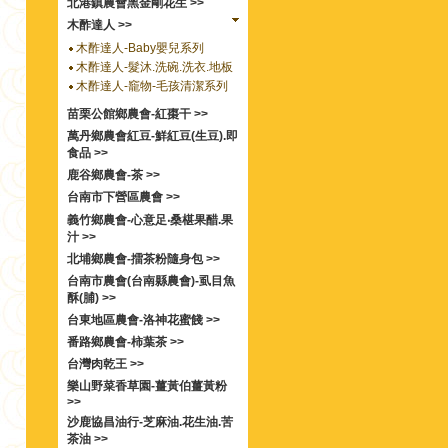
北港鎮農會黑金剛花生 >>
木酢達人 >>
木酢達人-Baby嬰兒系列
木酢達人-髮沐.洗碗.洗衣.地板
木酢達人-竉物-毛孩清潔系列
苗栗公館鄉農會-紅棗干 >>
萬丹鄉農會紅豆-鮮紅豆(生豆).即
食品 >>
鹿谷鄉農會-茶 >>
台南市下營區農會 >>
義竹鄉農會-心意足‧桑椹果醋.果
汁 >>
北埔鄉農會-擂茶粉隨身包 >>
台南市農會(台南縣農會)-虱目魚
酥(脯) >>
台東地區農會-洛神花蜜餞 >>
番路鄉農會-柿葉茶 >>
台灣肉乾王 >>
樂山野菜香草園-薑黃伯薑黃粉
>>
沙鹿協昌油行-芝麻油.花生油.苦
茶油 >>