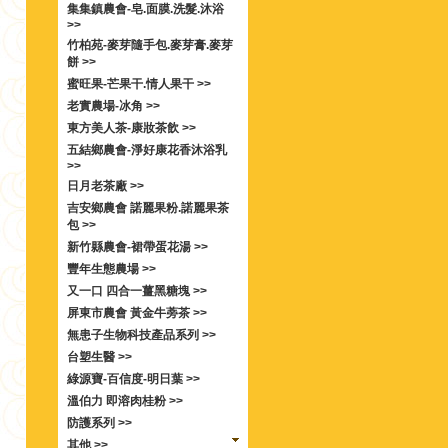
集集鎮農會-皂.面膜.洗髮.沐浴
>>
竹柏苑-麥芽隨手包.麥芽膏.麥芽
餅 >>
蜜旺果-芒果干.情人果干 >>
老實農場-冰角 >>
東方美人茶-康妝茶飲 >>
五結鄉農會-淨好康花香沐浴乳
>>
日月老茶廠 >>
吉安鄉農會 諾麗果粉.諾麗果茶
包 >>
新竹縣農會-裙帶蛋花湯 >>
豐年生態農場 >>
又一口 四合一薑黑糖塊 >>
屏東市農會 黃金牛蒡茶 >>
無患子生物科技產品系列 >>
台塑生醫 >>
綠源寶-百信度-明日葉 >>
溫伯力 即溶肉桂粉 >>
防護系列 >>
其他 >>