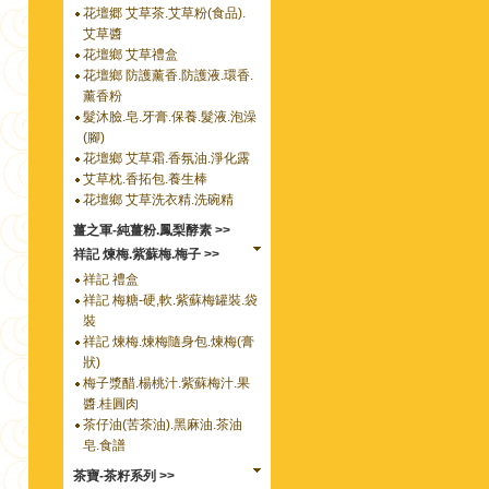
花壇郷 艾草茶.艾草粉(食品).
艾草醬
花壇鄉 艾草禮盒
花壇鄉 防護薰香.防護液.環香.
薰香粉
髮沐臉.皂.牙膏.保養.髮液.泡澡
(腳)
花壇鄉 艾草霜.香氛油.淨化露
艾草枕.香拓包.養生棒
花壇鄉 艾草洗衣精.洗碗精
薑之軍-純薑粉.鳳梨酵素 >>
祥記 煉梅.紫蘇梅.梅子 >>
祥記 禮盒
祥記 梅糖-硬,軟.紫蘇梅罐裝.袋
裝
祥記 煉梅.煉梅隨身包.煉梅(膏
狀)
梅子漿醋.楊桃汁.紫蘇梅汁.果
醬.桂圓肉
茶仔油(苦茶油).黑麻油.茶油
皂.食譜
茶寶-茶籽系列 >>