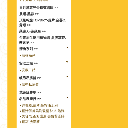
日月潭東光金線蓮園區 >>
展昭-黑蒜 >>
頂級乾燥TOPDRY-蒜片.金薯C.
蒜蝦 >>
藕達人-蓮藕粉 >>
台東原生應用植物園-魚腥草茶.
髮沐皂 >>
清檜系列 >>
清檜系列
安欣二姑 >>
安欣二姑
毓秀私房醬 >>
毓秀私房醬
花蓮綠農場 >>
名品農產行 >>
純薑粉.薑片.茶籽油.紅茶
薑汁何首烏洗髮精.沐浴.泡澡
美容皂.茶籽護膚.去角質凝膠
薑霜.洗潔液