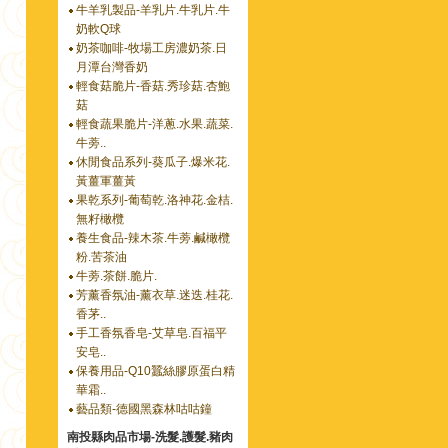
牛羊乳製品-羊乳片.牛乳片.牛
奶軟Q球
奶茶咖啡-牧場工房濃奶茶.日
月潭台灣香奶
輕食菇脆片-香菇.秀珍菇.杏鮑
菇
輕食蔬果脆片-洋蔥.水果.蔬菜.
牛蒡..
休閒食品系列-葵瓜子.爆米花.
黃薑軍薑黃
果乾系列-葡萄乾.洛神花.金桔.
無籽橄欖
養生食品-辣木茶.牛蒡.鹹橄欖
粉.苦茶油
牛蒡.茶餅.脆片.
芳薰香氛油-薰衣草.迷迭.桂花.
香茅..
手工香氛香皂-艾草皂.百福平
安皂..
保養用品-Q10蠶絲膠原蛋白精
華霜..
藝品類-德國黑森林咕咕鐘
南投縣肉品市場-洗髮.護髮.豬肉