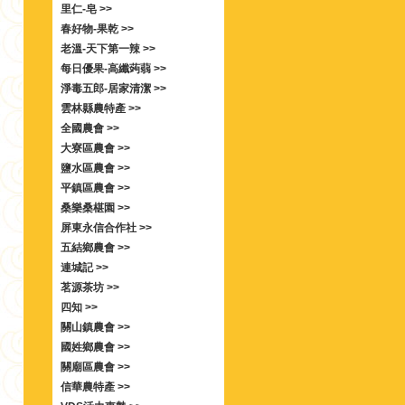
里仁-皂 >>
春好物-果乾 >>
老溫-天下第一辣 >>
每日優果-高纖蒟蒻 >>
淨毒五郎-居家清潔 >>
雲林縣農特產 >>
全國農會 >>
大寮區農會 >>
鹽水區農會 >>
平鎮區農會 >>
桑樂桑椹園 >>
屏東永信合作社 >>
五結鄉農會 >>
連城記 >>
茗源茶坊 >>
四知 >>
關山鎮農會 >>
國姓鄉農會 >>
關廟區農會 >>
信華農特產 >>