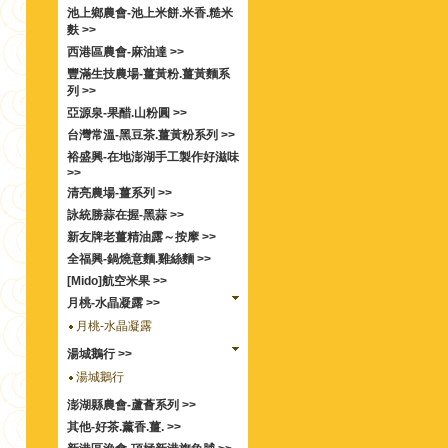
池上鄉農會-池上米餅.米香.糙米
麩 >>
西港區農會-麻油達 >>
豐滿生技農場-薑黃粉.薑黃麵系
列 >>
亞源泉-果醋.山粉圓 >>
台灣常溫-黑豆茶.薑黃粉系列 >>
裕盛興-在地澎湖手工製作好滋味
>>
清亮農場-薑系列 >>
詠統勝蒜在握-黑蒜 >>
新友牌老薑精油露～按摩 >>
全福興-鍋燒意麵.雞絲麵 >>
[Mido]航空米果 >>
月桃-水晶凝露 >>
月桃-水晶凝露
湯城鵝行 >>
湯城鵝行
澎湖縣農會-蘆薈系列 >>
其他-好茶.薰香.薑. >>