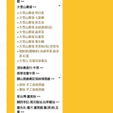
鬆 >>
大雪山農場 >>
大雪山農場 明日葉
大雪山農場 七葉膽
大雪山農場 刺五加
大雪山農場 金線蓮(鮮品)
大雪山農場 蟲草茶
大雪山農場 松葉茶
大雪山農場 養生麵
大雪山農場 苦茶粉(皂).苦茶皂
朝鮮薊(雞鵤刺).魚腥草茶.銀杏
茶.紅葉
大雪山 石蓮花保養品
清珍農產行-牛蒡 >>
將軍老董牛蒡 >>
關山黑糖農莊張師傅黑糖 >>
原味-手工柴燒黑糖
薑味-手工柴燒黑糖
東台灣-薑黃粉 >>
關西李記-黑豆蔭油.仙草醬油 >>
薑先生-薑片.薑黑糖.薑(黃)粉.足
薑 >>