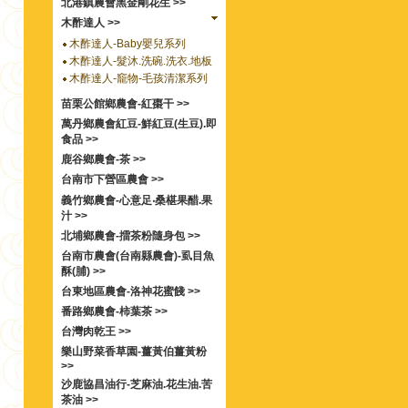
北港鎮農會黑金剛花生 >>
木酢達人 >>
木酢達人-Baby嬰兒系列
木酢達人-髮沐.洗碗.洗衣.地板
木酢達人-竉物-毛孩清潔系列
苗栗公館鄉農會-紅棗干 >>
萬丹鄉農會紅豆-鮮紅豆(生豆).即
食品 >>
鹿谷鄉農會-茶 >>
台南市下營區農會 >>
義竹鄉農會-心意足‧桑椹果醋.果
汁 >>
北埔鄉農會-擂茶粉隨身包 >>
台南市農會(台南縣農會)-虱目魚
酥(脯) >>
台東地區農會-洛神花蜜餞 >>
番路鄉農會-柿葉茶 >>
台灣肉乾王 >>
樂山野菜香草園-薑黃伯薑黃粉
>>
沙鹿協昌油行-芝麻油.花生油.苦
茶油 >>