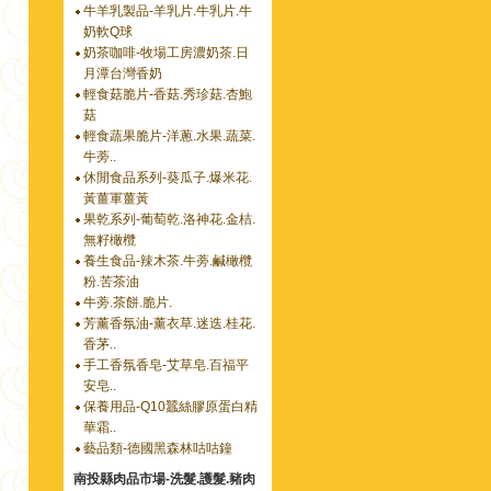
牛羊乳製品-羊乳片.牛乳片.牛
奶軟Q球
奶茶咖啡-牧場工房濃奶茶.日
月潭台灣香奶
輕食菇脆片-香菇.秀珍菇.杏鮑
菇
輕食蔬果脆片-洋蔥.水果.蔬菜.
牛蒡..
休閒食品系列-葵瓜子.爆米花.
黃薑軍薑黃
果乾系列-葡萄乾.洛神花.金桔.
無籽橄欖
養生食品-辣木茶.牛蒡.鹹橄欖
粉.苦茶油
牛蒡.茶餅.脆片.
芳薰香氛油-薰衣草.迷迭.桂花.
香茅..
手工香氛香皂-艾草皂.百福平
安皂..
保養用品-Q10蠶絲膠原蛋白精
華霜..
藝品類-德國黑森林咕咕鐘
南投縣肉品市場-洗髮.護髮.豬肉