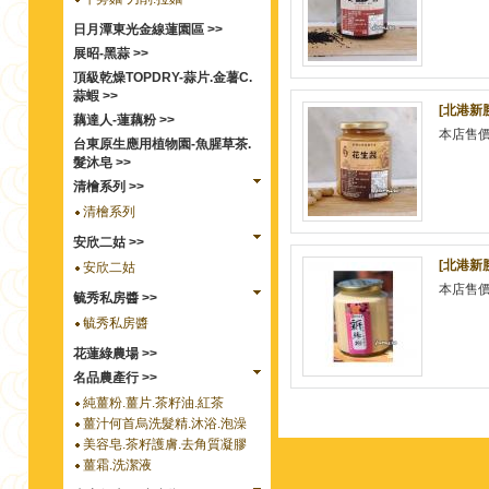
日月潭東光金線蓮園區 >>
展昭-黑蒜 >>
頂級乾燥TOPDRY-蒜片.金薯C.
蒜蝦 >>
[北港新
藕達人-蓮藕粉 >>
本店售
台東原生應用植物園-魚腥草茶.
髮沐皂 >>
清檜系列 >>
清檜系列
安欣二姑 >>
[北港新
安欣二姑
本店售
毓秀私房醬 >>
毓秀私房醬
花蓮綠農場 >>
名品農產行 >>
純薑粉.薑片.茶籽油.紅茶
薑汁何首烏洗髮精.沐浴.泡澡
美容皂.茶籽護膚.去角質凝膠
薑霜.洗潔液