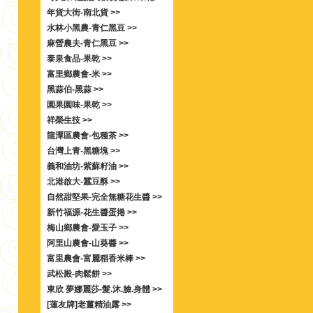
年貨大街-南北貨 >>
水林小黑農-青仁黑豆 >>
麻營農夫-青仁黑豆 >>
泰泉食品-果乾 >>
富里鄉農會-米 >>
黑蒜伯-黑蒜 >>
園果園味-果乾 >>
祥榮生技 >>
龍潭區農會-包種茶 >>
台灣上青-黑糖塊 >>
義和油坊-紫蘇籽油 >>
北港啟大-蠶豆酥 >>
自然甜堅果-完全無糖花生醬 >>
新竹福源-花生醬蛋捲 >>
梅山鄉農會-愛玉子 >>
阿里山農會-山葵醬 >>
富里農會-富麗稻香米棒 >>
武松殿-肉鬆餅 >>
東欣 夢娜麗莎-髮.沐.臉.身體 >>
[蓮友牌]老薑精油露 >>