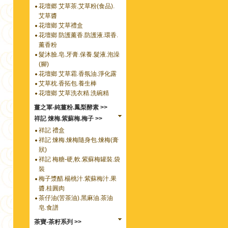
花壇郷 艾草茶.艾草粉(食品).
艾草醬
花壇鄉 艾草禮盒
花壇鄉 防護薰香.防護液.環香.
薰香粉
髮沐臉.皂.牙膏.保養.髮液.泡澡
(腳)
花壇鄉 艾草霜.香氛油.淨化露
艾草枕.香拓包.養生棒
花壇鄉 艾草洗衣精.洗碗精
薑之軍-純薑粉.鳳梨酵素 >>
祥記 煉梅.紫蘇梅.梅子 >>
祥記 禮盒
祥記 煉梅.煉梅隨身包.煉梅(膏
狀)
祥記 梅糖-硬,軟.紫蘇梅罐裝.袋
裝
梅子漿醋.楊桃汁.紫蘇梅汁.果
醬.桂圓肉
茶仔油(苦茶油).黑麻油.茶油
皂.食譜
茶寶-茶籽系列 >>