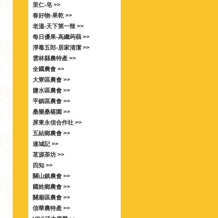
里仁-皂 >>
春好物-果乾 >>
老溫-天下第一辣 >>
每日優果-高纖蒟蒻 >>
淨毒五郎-居家清潔 >>
雲林縣農特產 >>
全國農會 >>
大寮區農會 >>
鹽水區農會 >>
平鎮區農會 >>
桑樂桑椹園 >>
屏東永信合作社 >>
五結鄉農會 >>
連城記 >>
茗源茶坊 >>
四知 >>
關山鎮農會 >>
國姓鄉農會 >>
關廟區農會 >>
信華農特產 >>