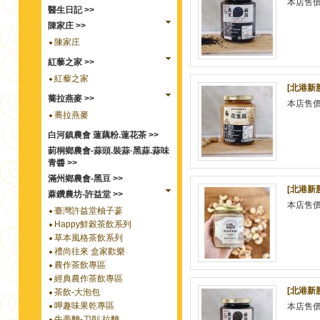
本店售
醫生日記 >>
陳家庄 >>
陳家庄
紅藜之家 >>
紅藜之家
[北港新
蕎拉燕麥 >>
本店售
蕎拉燕麥
白河鎮農會 蓮藕粉.蓮花茶 >>
莿桐鄉農會-蒜頭.裝蒜·黑蒜.蒜味
青醬 >>
滿州鄉農會-黑豆 >>
[北港新
蔴鑽農坊-許益堂 >>
本店售
臺灣許益堂柚子蔘
Happy鮮榖茶飲系列
草本風格茶飲系列
禮尚往來 盒家歡樂
農作茶飲專區
經典農作茶飲專區
[北港新
茶飲-大泡包
呷趣味果乾專區
本店售
牛蒡麵-刀削.拉麵