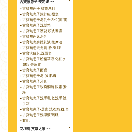
古寶無患子 安定鄉 >>
古寶無患子 寶寶系列
古寶無患子旅行組.禮盒
古寶無患子皂乳全方位(萬用)
古寶無患子洗髮精
古寶無患子護髮.頭皮養護
古寶無患沐浴乳
古寶無患身體乳液.按摩油
古寶無患去角質-臉.身.腳
古寶洗臉乳.洗面皂
古寶無患子臉精華液.化粧水.
卸妝.去角質
古寶無患子面膜
古寶無患子皂-臉.肌膚
古寶無患子牙膏
古寶無患子玫瑰潤唇.眼霜.蜜
粉
古寶無患子洗手乳.乾洗手.護
手霜
古寶無患子-居家.洗衣精.粉.皂
古寶無患子洗潔液/蔬碗
其他
花壇鄉 艾草之家 >>