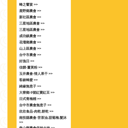
蜂之饗宴 >>
鹿野鄉農會 >>
新社區農會 >>
三星地區農會 >>
三星地區農會 >>
成功鎮農會 >>
花壇鄉農會 >>
山上區農會 >>
台中市農會 >>
好漁日 >>
佳饌-薑黃粉 >>
玉井農會-情人果干 >>
客錸蜂蜜 >>
綺緣無患子 >>
大寮鄉-9號紅寶紅豆 >>
日式青梅精 >>
台中市農會無患子 >>
欣欣食品-肉乾.餅乾 >>
南投縣農會-苦茶油.甜菊梅.髮沐
>>