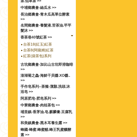
茶.仙草茶 >>
中埔鄉農會-絲瓜水 >>
長治郷農會-青木瓜高單位酵素
>>
名間鄉農會-養髮液.苦茶油.芊芊
髮沐 >>
香茶巷40號紅茶 >>
台茶18(紅玉)紅茶
台茶8(阿薩姆)紅茶
紅茶(袋茶包)系列
古坑鄉農會-加比山古坑即溶咖啡
>>
澎湖菊之鱻-海鮮干貝醬.XO醬..
>>
手作皂系列--茶箍-潔顏.洗頭.沐
浴皂 >>
阿原肥皂-肥皂系列 >>
中寮鄉農會-肉桂茶包 >>
埔里鎮-香茅油.皂.麒麟膏.豆腐乳
>>
和美鎮農會-黑木耳養生露 >>
蜂國-蜂蜜.蜂蜜醋.蜂王乳蜜釀酵
素 >>