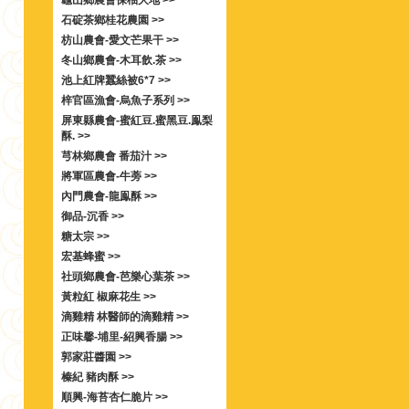
龜山鄉農會保柚大地 >>
石碇茶鄉桂花農園 >>
枋山農會-愛文芒果干 >>
冬山鄉農會-木耳飲.茶 >>
池上紅牌蠶絲被6*7 >>
梓官區漁會-烏魚子系列 >>
屏東縣農會-蜜紅豆.蜜黑豆.鳯梨
酥. >>
芎林鄉農會 番茄汁 >>
將軍區農會-牛蒡 >>
內門農會-龍鳯酥 >>
御品-沉香 >>
糖太宗 >>
宏基蜂蜜 >>
社頭鄉農會-芭樂心葉茶 >>
黃粒紅 椒麻花生 >>
滴雞精 林醫師的滴雞精 >>
正味馨-埔里-紹興香腸 >>
郭家莊醬園 >>
榛紀 豬肉酥 >>
順興-海苔杏仁脆片 >>