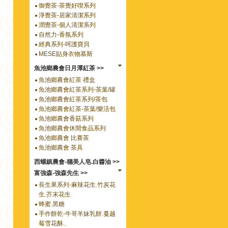
御覺茶-茶覺好喫系列
淨覺茶-居家清潔系列
潤覺茶-個人清潔系列
自然力-香氛系列
經典系列-呵護寶貝
MESE貼身衣物慕斯
魚池鄉農會日月潭紅茶 >>
魚池鄉農會紅茶 禮盒
魚池鄉農會紅茶系列-茶葉/罐
魚池鄉農會紅茶系列/茶包
魚池鄉農會紅茶-茶葉/樂活包
魚池鄉農會香菇系列
魚池鄉農會休閒食品系列
魚池鄉農會 比賽茶
魚池鄉農會 茶具
西螺鎮農會-穗美人皂.白醬油 >>
富強森-強森先生 >>
長生果系列-麻辣花生.竹炭花
生.芥末花生
蜂蜜.黑糖
手作餅乾-牛哥羊妹乳餅.蔓越
莓雪花酥..