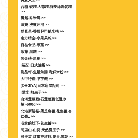
得意人生 >>
台糖-蜆精.大蒜精.詩夢絲洗髮精
>>
奮起福-米磚 >>
法寶-洗髮沐浴 >>
酷覓星-香鬆起司糙米捲 >>
南方晴空-水果果乾 >>
百桂食品-米菓 >>
歐藤-黑糖 >>
黑金磚-黑糖 >>
[福記]日式滷蛋 >>
漁品軒-魚鬆魚脯.海鮮米粉 >>
大甲特產-甲芋籤 >>
[OHGIYA]日本扇屋起司 >>
[愛米]無患子 >>
白河蓮藕粉(石蓮蓮藕低溫冰
煉)-600g >>
北港新勝裕-黑芝麻醬.花生醬.杏
仁醬.. >>
老妹的灶下-花生醬 >>
阿里山-山葵.天然愛玉子 >>
可夫萊-紅棗夾核桃.腰果.果乾 >>