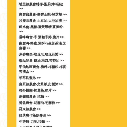
埔里鎮農會輔導-聖薊(幸福薊)
>>
壽豐鄉農會-壽豐王蜆-樟芝蜆 >>
沙鹿區農會-土豆油.大地油禮 >>
鐵比倫-黑糖.薑黃黑糖.薑黃粉.
>>
霧峰農會-米.酒粕米捲.脆片 >>
由豐將-蜂蜜.紫酥花生苦茶油.芝
麻醬 >>
原香農夫-玫瑰皂.玫瑰花瓣 >>
御品能量-鵝油.桔醬.苦茶油 >>
甲仙地區農會-梅精.梅精粒.梅宴
芳禮盒 >>
芊芊洗髮沐 >>
麻豆鎮農會-文旦柚皮.髮沐 >>
柿外桃園-柿葉茶.脆片 >>
銅鑼鄉農會-杭菊 >>
善化農會-胡麻油.芝麻粉 >>
羅東鎮農會 >>
經典農作茶飲專區 >>
牛蒡麵-刀削.拉麵 >>