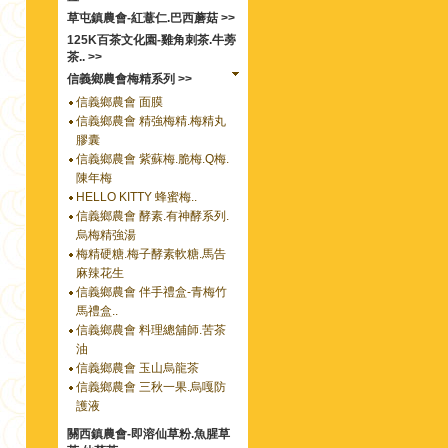
草屯鎮農會-紅薏仁.巴西蘑菇 >>
125K百茶文化園-雞角刺茶.牛蒡
茶.. >>
信義鄉農會梅精系列 >>
信義鄉農會 面膜
信義鄉農會 精強梅精.梅精丸
膠囊
信義鄉農會 紫蘇梅.脆梅.Q梅.
陳年梅
HELLO KITTY 蜂蜜梅..
信義鄉農會 酵素.有神酵系列.
烏梅精強湯
梅精硬糖.梅子酵素軟糖.馬告
麻辣花生
信義鄉農會 伴手禮盒-青梅竹
馬禮盒..
信義鄉農會 料理總舖師.苦茶
油
信義鄉農會 玉山烏龍茶
信義鄉農會 三秋一果.烏嘎防
護液
關西鎮農會-即溶仙草粉.魚腥草