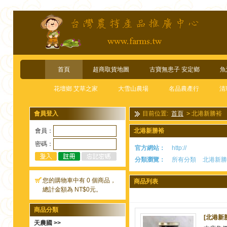
首頁
超商取貨地圖
古寶無患子 安定鄉
魚
花壇鄉 艾草之家
大雪山農場
名品農產行
清
會員登入
目前位置:
首頁
>
北港新勝裕
會員：
北港新勝裕
密碼：
官方網站：
http://
分類瀏覽：
所有分類
北港新勝
您的購物車中有 0 個商品，
商品列表
總計金額為 NT$0元。
商品分類
[北港新
天農國 >>