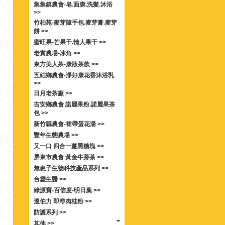
集集鎮農會-皂.面膜.洗髮.沐浴
>>
竹柏苑-麥芽隨手包.麥芽膏.麥芽
餅 >>
蜜旺果-芒果干.情人果干 >>
老實農場-冰角 >>
東方美人茶-康妝茶飲 >>
五結鄉農會-淨好康花香沐浴乳
>>
日月老茶廠 >>
吉安鄉農會 諾麗果粉.諾麗果茶
包 >>
新竹縣農會-裙帶蛋花湯 >>
豐年生態農場 >>
又一口 四合一薑黑糖塊 >>
屏東市農會 黃金牛蒡茶 >>
無患子生物科技產品系列 >>
台塑生醫 >>
綠源寶-百信度-明日葉 >>
溫伯力 即溶肉桂粉 >>
防護系列 >>
其他 >>