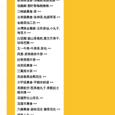
新港區漁會-頂極新港旗魚脯 >>
信義鄉 晨軒青梅精煉梅 >>
三峽鎮農會-茶 >>
台東縣農會-洛神茶.魚腥草茶 >>
金椿茶油工坊 >>
台灣黃金蕎麥-玉民香油.小丸子.
海苔片 >>
白堊園-旗山香蕉乾.愛文芒果干.
珍珠芭樂 >>
五一牛蒡-牛蒡茶.茶包 >>
阿貴-屏東歸來牛蒡 >>
好蒡蒡黑牛蒡 >>
佳里區農會 >>
三鳳辣木茶 >>
吳啟魯黑金剛花生 >>
大甲區農會-芋鄉米粉湯 >>
長榮航空-堅果脆丸子.香鬆起士
糙米捲 >>
花蓮野生山苦瓜 >>
花蓮市農會 >>
六腳農會-蒜味花生 鹽香花生 >>