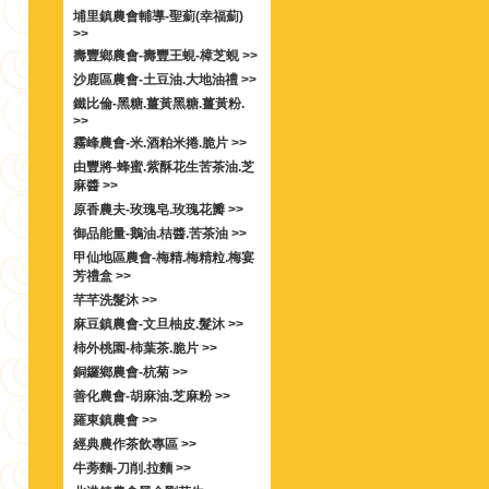
埔里鎮農會輔導-聖薊(幸福薊)
>>
壽豐鄉農會-壽豐王蜆-樟芝蜆 >>
沙鹿區農會-土豆油.大地油禮 >>
鐵比倫-黑糖.薑黃黑糖.薑黃粉.
>>
霧峰農會-米.酒粕米捲.脆片 >>
由豐將-蜂蜜.紫酥花生苦茶油.芝
麻醬 >>
原香農夫-玫瑰皂.玫瑰花瓣 >>
御品能量-鵝油.桔醬.苦茶油 >>
甲仙地區農會-梅精.梅精粒.梅宴
芳禮盒 >>
芊芊洗髮沐 >>
麻豆鎮農會-文旦柚皮.髮沐 >>
柿外桃園-柿葉茶.脆片 >>
銅鑼鄉農會-杭菊 >>
善化農會-胡麻油.芝麻粉 >>
羅東鎮農會 >>
經典農作茶飲專區 >>
牛蒡麵-刀削.拉麵 >>