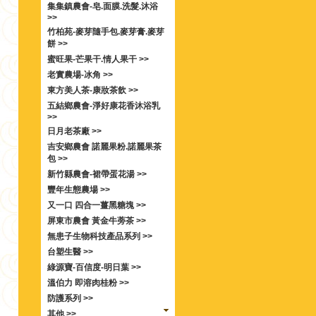
集集鎮農會-皂.面膜.洗髮.沐浴
>>
竹柏苑-麥芽隨手包.麥芽膏.麥芽
餅 >>
蜜旺果-芒果干.情人果干 >>
老實農場-冰角 >>
東方美人茶-康妝茶飲 >>
五結鄉農會-淨好康花香沐浴乳
>>
日月老茶廠 >>
吉安鄉農會 諾麗果粉.諾麗果茶
包 >>
新竹縣農會-裙帶蛋花湯 >>
豐年生態農場 >>
又一口 四合一薑黑糖塊 >>
屏東市農會 黃金牛蒡茶 >>
無患子生物科技產品系列 >>
台塑生醫 >>
綠源寶-百信度-明日葉 >>
溫伯力 即溶肉桂粉 >>
防護系列 >>
其他 >>