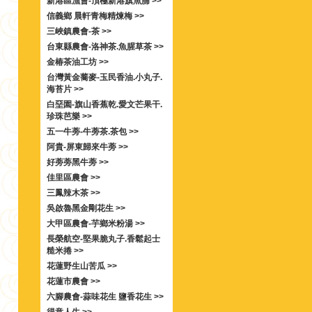
新港區漁會-頂極新港旗魚脯 >>
信義鄉 晨軒青梅精煉梅 >>
三峽鎮農會-茶 >>
台東縣農會-洛神茶.魚腥草茶 >>
金椿茶油工坊 >>
台灣黃金蕎麥-玉民香油.小丸子.
海苔片 >>
白堊園-旗山香蕉乾.愛文芒果干.
珍珠芭樂 >>
五一牛蒡-牛蒡茶.茶包 >>
阿貴-屏東歸來牛蒡 >>
好蒡蒡黑牛蒡 >>
佳里區農會 >>
三鳳辣木茶 >>
吳啟魯黑金剛花生 >>
大甲區農會-芋鄉米粉湯 >>
長榮航空-堅果脆丸子.香鬆起士
糙米捲 >>
花蓮野生山苦瓜 >>
花蓮市農會 >>
六腳農會-蒜味花生 鹽香花生 >>