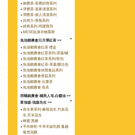
御覺茶-茶覺好喫系列
淨覺茶-居家清潔系列
潤覺茶-個人清潔系列
自然力-香氛系列
經典系列-呵護寶貝
MESE貼身衣物慕斯
魚池鄉農會日月潭紅茶 >>
魚池鄉農會紅茶 禮盒
魚池鄉農會紅茶系列-茶葉/罐
魚池鄉農會紅茶系列/茶包
魚池鄉農會紅茶-茶葉/樂活包
魚池鄉農會休閒食品系列
魚池鄉農會香菇系列
魚池鄉農會 比賽茶
魚池鄉農會 茶具
西螺鎮農會-穗美人皂.白醬油 >>
富強森-強森先生 >>
長生果系列-麻辣花生.竹炭花
生.芥末花生
蜂蜜.黑糖
手作餅乾-牛哥羊妹乳餅.蔓越
莓雪花酥..