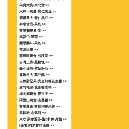
年貨大街-南北貨 >>
水林小黑農-青仁黑豆 >>
麻營農夫-青仁黑豆 >>
泰泉食品-果乾 >>
富里鄉農會-米 >>
黑蒜伯-黑蒜 >>
園果園味-果乾 >>
祥榮生技 >>
龍潭區農會-包種茶 >>
台灣上青-黑糖塊 >>
義和油坊-紫蘇籽油 >>
北港啟大-蠶豆酥 >>
自然甜堅果-完全無糖花生醬 >>
新竹福源-花生醬蛋捲 >>
梅山鄉農會-愛玉子 >>
阿里山農會-山葵醬 >>
富里農會-富麗稻香米棒 >>
武松殿-肉鬆餅 >>
東欣 夢娜麗莎-髮.沐.臉.身體 >>
[蓮友牌]老薑精油露 >>