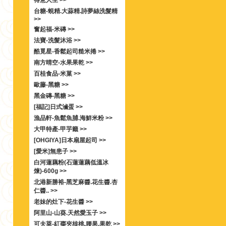
得意人生 >>
台糖-蜆精.大蒜精.詩夢絲洗髮精
>>
奮起福-米磚 >>
法寶-洗髮沐浴 >>
酷覓星-香鬆起司糙米捲 >>
南方晴空-水果果乾 >>
百桂食品-米菓 >>
歐藤-黑糖 >>
黑金磚-黑糖 >>
[福記]日式滷蛋 >>
漁品軒-魚鬆魚脯.海鮮米粉 >>
大甲特產-甲芋籤 >>
[OHGIYA]日本扇屋起司 >>
[愛米]無患子 >>
白河蓮藕粉(石蓮蓮藕低溫冰
煉)-600g >>
北港新勝裕-黑芝麻醬.花生醬.杏
仁醬.. >>
老妹的灶下-花生醬 >>
阿里山-山葵.天然愛玉子 >>
可夫萊-紅棗夾核桃.腰果.果乾 >>