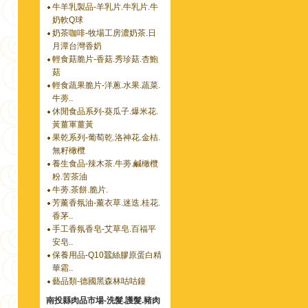
牛羊乳製品-羊乳片.牛乳片.牛
奶軟Q球
奶茶咖啡-牧場工房濃奶茶.日
月潭台灣香奶
輕食菇脆片-香菇.秀珍菇.杏鮑
菇
輕食蔬果脆片-洋蔥.水果.蔬菜.
牛蒡..
休閒食品系列-葵瓜子.爆米花.
黃薑軍薑黃
果乾系列-葡萄乾.洛神花.金桔.
無籽橄欖
養生食品-辣木茶.牛蒡.鹹橄欖
粉.苦茶油
牛蒡.茶餅.脆片.
芳薰香氛油-薰衣草.迷迭.桂花.
香茅..
手工香氛香皂-艾草皂.百福平
安皂..
保養用品-Q10蠶絲膠原蛋白精
華霜..
藝品類-德國黑森林咕咕鐘
南投縣肉品市場-洗髮.護髮.豬肉