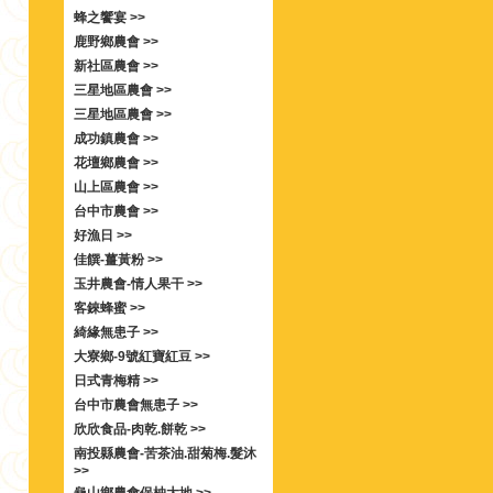
蜂之饗宴 >>
鹿野鄉農會 >>
新社區農會 >>
三星地區農會 >>
三星地區農會 >>
成功鎮農會 >>
花壇鄉農會 >>
山上區農會 >>
台中市農會 >>
好漁日 >>
佳饌-薑黃粉 >>
玉井農會-情人果干 >>
客錸蜂蜜 >>
綺緣無患子 >>
大寮鄉-9號紅寶紅豆 >>
日式青梅精 >>
台中市農會無患子 >>
欣欣食品-肉乾.餅乾 >>
南投縣農會-苦茶油.甜菊梅.髮沐
>>