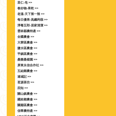
里仁-皂 >>
春好物-果乾 >>
老溫-天下第一辣 >>
每日優果-高纖蒟蒻 >>
淨毒五郎-居家清潔 >>
雲林縣農特產 >>
全國農會 >>
大寮區農會 >>
鹽水區農會 >>
平鎮區農會 >>
桑樂桑椹園 >>
屏東永信合作社 >>
五結鄉農會 >>
連城記 >>
茗源茶坊 >>
四知 >>
關山鎮農會 >>
國姓鄉農會 >>
關廟區農會 >>
信華農特產 >>