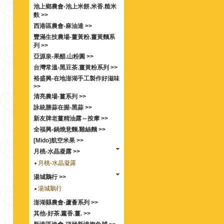
池上鄉農會-池上米餅.米香.糙米
麩 >>
西港區農會-麻油達 >>
豐滿生技農場-薑黃粉.薑黃麵系
列 >>
亞源泉-果醋.山粉圓 >>
台灣常溫-黑豆茶.薑黃粉系列 >>
裕盛興-在地澎湖手工製作好滋味
>>
清亮農場-薑系列 >>
詠統勝蒜在握-黑蒜 >>
新友牌老薑精油露～按摩 >>
全福興-鍋燒意麵.雞絲麵 >>
[Mido]航空米果 >>
月桃-水晶凝露 >>
月桃-水晶凝露
湯城鵝行 >>
湯城鵝行
澎湖縣農會-蘆薈系列 >>
其他-好茶.薰香.薑. >>