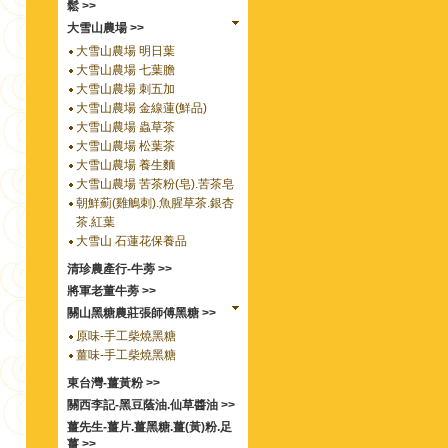
鬆 >>
大雪山農場 >>
大雪山農場 明日葉
大雪山農場 七葉膽
大雪山農場 刺五加
大雪山農場 金線蓮(鮮品)
大雪山農場 蟲草茶
大雪山農場 松葉茶
大雪山農場 養生麵
大雪山農場 苦茶粉(皂).苦茶皂
朝鮮薊(雞鵤刺).魚腥草茶.銀杏
茶.紅葉
大雪山 石蓮花保養品
清珍農產行-牛蒡 >>
將軍老董牛蒡 >>
關山黑糖農莊張師傅黑糖 >>
原味-手工柴燒黑糖
薑味-手工柴燒黑糖
東台灣-薑黃粉 >>
關西李記-黑豆蔭油.仙草醬油 >>
薑先生-薑片.薑黑糖.薑(黃)粉.足
薑 >>