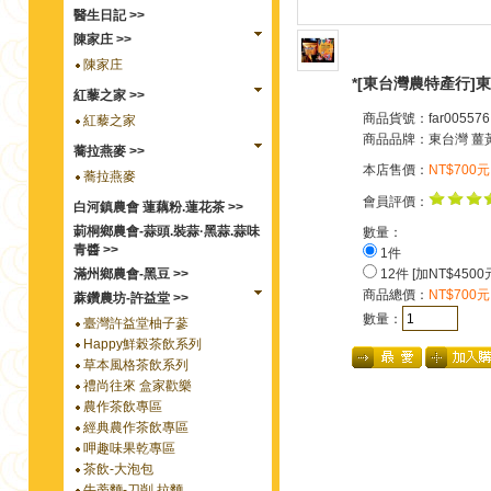
醫生日記 >>
陳家庄 >>
陳家庄
*[東台灣農特產行]東
紅藜之家 >>
商品貨號：far005576
紅藜之家
商品品牌：
東台灣 薑
蕎拉燕麥 >>
本店售價：
NT$700元
蕎拉燕麥
會員評價：
白河鎮農會 蓮藕粉.蓮花茶 >>
莿桐鄉農會-蒜頭.裝蒜·黑蒜.蒜味
數量：
青醬 >>
1件
滿州鄉農會-黑豆 >>
12件 [加NT$4500
商品總價：
NT$700元
蔴鑽農坊-許益堂 >>
數量：
臺灣許益堂柚子蔘
Happy鮮榖茶飲系列
草本風格茶飲系列
禮尚往來 盒家歡樂
農作茶飲專區
經典農作茶飲專區
呷趣味果乾專區
茶飲-大泡包
牛蒡麵-刀削.拉麵