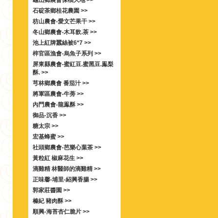
龜山鄉農會保柚大地 >>
石碇茶鄉桂花農園 >>
枋山農會-愛文芒果干 >>
冬山鄉農會-木耳飲.茶 >>
池上紅牌蠶絲被6*7 >>
梓官區漁會-烏魚子系列 >>
屏東縣農會-蜜紅豆.蜜黑豆.鳯梨
酥. >>
芎林鄉農會 番茄汁 >>
將軍區農會-牛蒡 >>
內門農會-龍鳯酥 >>
御品-沉香 >>
糖太宗 >>
宏基蜂蜜 >>
社頭鄉農會-芭樂心葉茶 >>
黃粒紅 椒麻花生 >>
滴雞精 林醫師的滴雞精 >>
正味馨-埔里-紹興香腸 >>
郭家莊醬園 >>
榛紀 豬肉酥 >>
順興-海苔杏仁脆片 >>