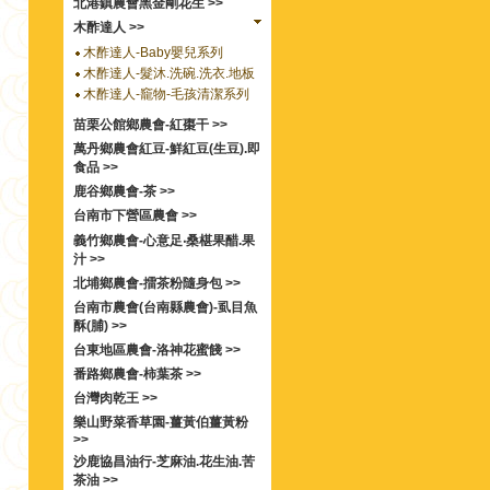
北港鎮農會黑金剛花生 >>
木酢達人 >>
木酢達人-Baby嬰兒系列
木酢達人-髮沐.洗碗.洗衣.地板
木酢達人-竉物-毛孩清潔系列
苗栗公館鄉農會-紅棗干 >>
萬丹鄉農會紅豆-鮮紅豆(生豆).即
食品 >>
鹿谷鄉農會-茶 >>
台南市下營區農會 >>
義竹鄉農會-心意足‧桑椹果醋.果
汁 >>
北埔鄉農會-擂茶粉隨身包 >>
台南市農會(台南縣農會)-虱目魚
酥(脯) >>
台東地區農會-洛神花蜜餞 >>
番路鄉農會-柿葉茶 >>
台灣肉乾王 >>
樂山野菜香草園-薑黃伯薑黃粉
>>
沙鹿協昌油行-芝麻油.花生油.苦
茶油 >>