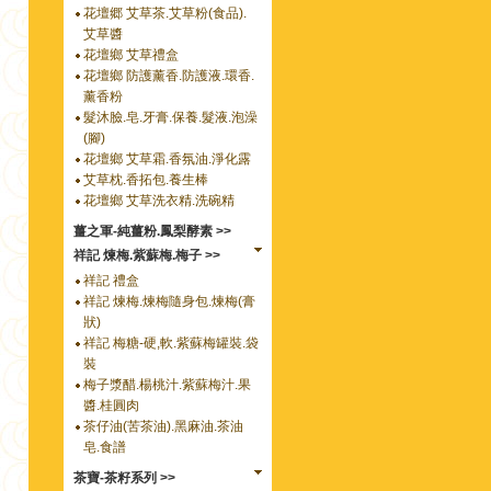
花壇郷 艾草茶.艾草粉(食品).
艾草醬
花壇鄉 艾草禮盒
花壇鄉 防護薰香.防護液.環香.
薰香粉
髮沐臉.皂.牙膏.保養.髮液.泡澡
(腳)
花壇鄉 艾草霜.香氛油.淨化露
艾草枕.香拓包.養生棒
花壇鄉 艾草洗衣精.洗碗精
薑之軍-純薑粉.鳳梨酵素 >>
祥記 煉梅.紫蘇梅.梅子 >>
祥記 禮盒
祥記 煉梅.煉梅隨身包.煉梅(膏
狀)
祥記 梅糖-硬,軟.紫蘇梅罐裝.袋
裝
梅子漿醋.楊桃汁.紫蘇梅汁.果
醬.桂圓肉
茶仔油(苦茶油).黑麻油.茶油
皂.食譜
茶寶-茶籽系列 >>