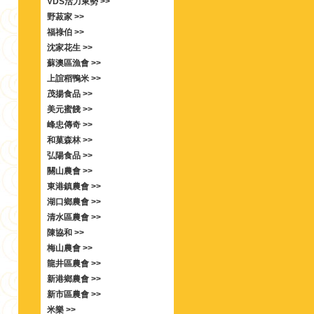
VDS活力東勢 >>
野菽家 >>
福祿伯 >>
沈家花生 >>
蘇澳區漁會 >>
上誼稻鴨米 >>
茂揚食品 >>
美元蜜餞 >>
峰忠傳奇 >>
和菓森林 >>
弘陽食品 >>
關山農會 >>
東港鎮農會 >>
湖口鄉農會 >>
清水區農會 >>
陳協和 >>
梅山農會 >>
龍井區農會 >>
新港鄉農會 >>
新市區農會 >>
米樂 >>