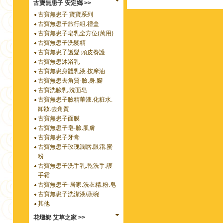
古寶無患子 安定鄉 >>
古寶無患子 寶寶系列
古寶無患子旅行組.禮盒
古寶無患子皂乳全方位(萬用)
古寶無患子洗髮精
古寶無患子護髮.頭皮養護
古寶無患沐浴乳
古寶無患身體乳液.按摩油
古寶無患去角質-臉.身.腳
古寶洗臉乳.洗面皂
古寶無患子臉精華液.化粧水.
卸妝.去角質
古寶無患子面膜
古寶無患子皂-臉.肌膚
古寶無患子牙膏
古寶無患子玫瑰潤唇.眼霜.蜜
粉
古寶無患子洗手乳.乾洗手.護
手霜
古寶無患子-居家.洗衣精.粉.皂
古寶無患子洗潔液/蔬碗
其他
花壇鄉 艾草之家 >>