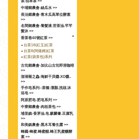
茶.仙草茶 >>
中埔鄉農會-絲瓜水 >>
長治郷農會-青木瓜高單位酵素
>>
名間鄉農會-養髮液.苦茶油.芊芊
髮沐 >>
香茶巷40號紅茶 >>
台茶18(紅玉)紅茶
台茶8(阿薩姆)紅茶
紅茶(袋茶包)系列
古坑鄉農會-加比山古坑即溶咖啡
>>
澎湖菊之鱻-海鮮干貝醬.XO醬..
>>
手作皂系列--茶箍-潔顏.洗頭.沐
浴皂 >>
阿原肥皂-肥皂系列 >>
中寮鄉農會-肉桂茶包 >>
埔里鎮-香茅油.皂.麒麟膏.豆腐乳
>>
和美鎮農會-黑木耳養生露 >>
蜂國-蜂蜜.蜂蜜醋.蜂王乳蜜釀酵
素 >>