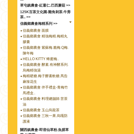
草屯鎮農會-紅薏仁.巴西蘑菇 >>
125K百茶文化園-雞角刺茶.牛蒡
茶.. >>
信義鄉農會梅精系列 >>
信義鄉農會 面膜
信義鄉農會 精強梅精.梅精丸
膠囊
信義鄉農會 紫蘇梅.脆梅.Q梅.
陳年梅
HELLO KITTY 蜂蜜梅..
信義鄉農會 酵素.有神酵系列.
烏梅精強湯
梅精硬糖.梅子酵素軟糖.馬告
麻辣花生
信義鄉農會 伴手禮盒-青梅竹
馬禮盒..
信義鄉農會 料理總舖師.苦茶
油
信義鄉農會 玉山烏龍茶
信義鄉農會 三秋一果.烏嘎防
護液
關西鎮農會-即溶仙草粉.魚腥草