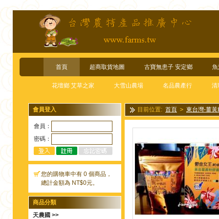
首頁
超商取貨地圖
古寶無患子 安定鄉
魚
花壇鄉 艾草之家
大雪山農場
名品農產行
清
會員登入
目前位置:
首頁
>
東台灣-薑黃
會員：
密碼：
您的購物車中有 0 個商品，
總計金額為 NT$0元。
商品分類
天農國 >>