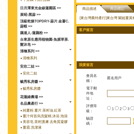
日月潭東光金線蓮園區 >>
商品描述
商品標記
展昭-黑蒜 >>
[東台灣農特產行]東台灣 闌姐薑黃粉膠
頂級乾燥TOPDRY-蒜片.金薯C.
蒜蝦 >>
客戶留言
藕達人-蓮藕粉 >>
台東原生應用植物園-魚腥草茶.
髮沐皂 >>
清檜系列 >>
清檜系列
我要留言
安欣二姑 >>
安欣二姑
會員名
匿名用戶
稱：
毓秀私房醬 >>
電子郵
毓秀私房醬
件地
花蓮綠農場 >>
址：
名品農產行 >>
評價等
1
2
3
純薑粉.薑片.茶籽油.紅茶
級：
薑汁何首烏洗髮精.沐浴.泡澡
驗證
美容皂.茶籽護膚.去角質凝膠
碼：
薑霜.洗潔液