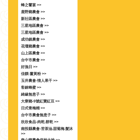
蜂之饗宴 >>
鹿野鄉農會 >>
新社區農會 >>
三星地區農會 >>
三星地區農會 >>
成功鎮農會 >>
花壇鄉農會 >>
山上區農會 >>
台中市農會 >>
好漁日 >>
佳饌-薑黃粉 >>
玉井農會-情人果干 >>
客錸蜂蜜 >>
綺緣無患子 >>
大寮鄉-9號紅寶紅豆 >>
日式青梅精 >>
台中市農會無患子 >>
欣欣食品-肉乾.餅乾 >>
南投縣農會-苦茶油.甜菊梅.髮沐
>>