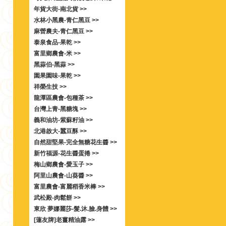
年貨大街-南北貨 >>
水林小黑農-青仁黑豆 >>
麻營農夫-青仁黑豆 >>
泰泉食品-果乾 >>
富里鄉農會-米 >>
黑蒜伯-黑蒜 >>
園果園味-果乾 >>
祥榮生技 >>
龍潭區農會-包種茶 >>
台灣上青-黑糖塊 >>
義和油坊-紫蘇籽油 >>
北港啟大-蠶豆酥 >>
自然甜堅果-完全無糖花生醬 >>
新竹福源-花生醬蛋捲 >>
梅山鄉農會-愛玉子 >>
阿里山農會-山葵醬 >>
富里農會-富麗稻香米棒 >>
武松殿-肉鬆餅 >>
東欣 夢娜麗莎-髮.沐.臉.身體 >>
[蓮友牌]老薑精油露 >>