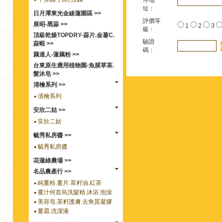
件地
址：
日月潭東光金線蓮園區 >>
評價等
展昭-黑蒜 >>
1
2
3
級：
頂級乾燥TOPDRY-蒜片.金薯C.
驗證
蒜蝦 >>
碼：
藕達人-蓮藕粉 >>
台東原生應用植物園-魚腥草茶.
髮沐皂 >>
清檜系列 >>
清檜系列
安欣二姑 >>
安欣二姑
毓秀私房醬 >>
毓秀私房醬
花蓮綠農場 >>
名品農產行 >>
純薑粉.薑片.茶籽油.紅茶
薑汁何首烏洗髮精.沐浴.泡澡
美容皂.茶籽護膚.去角質凝膠
薑霜.洗潔液