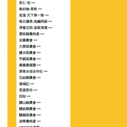
里仁-皂 >>
春好物-果乾 >>
老溫-天下第一辣 >>
每日優果-高纖蒟蒻 >>
淨毒五郎-居家清潔 >>
雲林縣農特產 >>
全國農會 >>
大寮區農會 >>
鹽水區農會 >>
平鎮區農會 >>
桑樂桑椹園 >>
屏東永信合作社 >>
五結鄉農會 >>
連城記 >>
茗源茶坊 >>
四知 >>
關山鎮農會 >>
國姓鄉農會 >>
關廟區農會 >>
信華農特產 >>