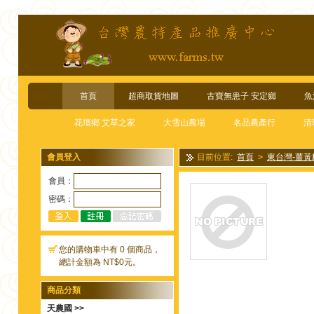
首頁
超商取貨地圖
古寶無患子 安定鄉
魚
花壇鄉 艾草之家
大雪山農場
名品農產行
清
會員登入
目前位置:
首頁
>
東台灣-薑黃
會員：
密碼：
您的購物車中有 0 個商品，
總計金額為 NT$0元。
商品分類
天農國 >>