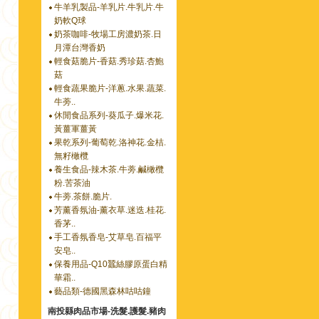
牛羊乳製品-羊乳片.牛乳片.牛
奶軟Q球
奶茶咖啡-牧場工房濃奶茶.日
月潭台灣香奶
輕食菇脆片-香菇.秀珍菇.杏鮑
菇
輕食蔬果脆片-洋蔥.水果.蔬菜.
牛蒡..
休閒食品系列-葵瓜子.爆米花.
黃薑軍薑黃
果乾系列-葡萄乾.洛神花.金桔.
無籽橄欖
養生食品-辣木茶.牛蒡.鹹橄欖
粉.苦茶油
牛蒡.茶餅.脆片.
芳薰香氛油-薰衣草.迷迭.桂花.
香茅..
手工香氛香皂-艾草皂.百福平
安皂..
保養用品-Q10蠶絲膠原蛋白精
華霜..
藝品類-德國黑森林咕咕鐘
南投縣肉品市場-洗髮.護髮.豬肉