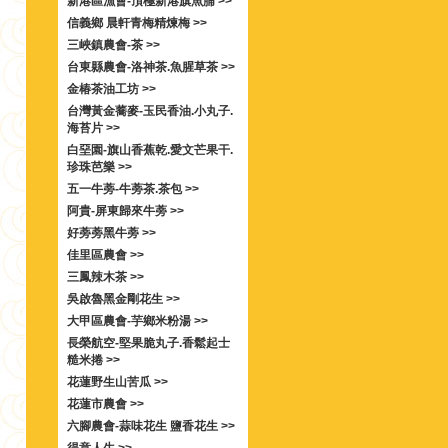
新港區漁會-頂極新港旗魚脯 >>
信義鄉 晨軒青梅精煉梅 >>
三峽鎮農會-茶 >>
台東縣農會-洛神茶.魚腥草茶 >>
金椿茶油工坊 >>
台灣黃金蕎麥-玉民香油.小丸子.
海苔片 >>
白堊園-旗山香蕉乾.愛文芒果干.
珍珠芭樂 >>
五一牛蒡-牛蒡茶.茶包 >>
阿貴-屏東歸來牛蒡 >>
好蒡蒡黑牛蒡 >>
佳里區農會 >>
三鳳辣木茶 >>
吳啟魯黑金剛花生 >>
大甲區農會-芋鄉米粉湯 >>
長榮航空-堅果脆丸子.香鬆起士
糙米捲 >>
花蓮野生山苦瓜 >>
花蓮市農會 >>
六腳農會-蒜味花生 鹽香花生 >>