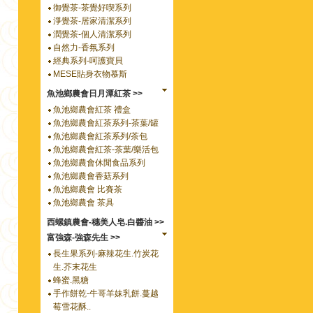
御覺茶-茶覺好喫系列
淨覺茶-居家清潔系列
潤覺茶-個人清潔系列
自然力-香氛系列
經典系列-呵護寶貝
MESE貼身衣物慕斯
魚池鄉農會日月潭紅茶 >>
魚池鄉農會紅茶 禮盒
魚池鄉農會紅茶系列-茶葉/罐
魚池鄉農會紅茶系列/茶包
魚池鄉農會紅茶-茶葉/樂活包
魚池鄉農會休閒食品系列
魚池鄉農會香菇系列
魚池鄉農會 比賽茶
魚池鄉農會 茶具
西螺鎮農會-穗美人皂.白醬油 >>
富強森-強森先生 >>
長生果系列-麻辣花生.竹炭花
生.芥末花生
蜂蜜.黑糖
手作餅乾-牛哥羊妹乳餅.蔓越
莓雪花酥..