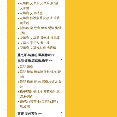
花壇郷 艾草茶.艾草粉(食品).
艾草醬
花壇鄉 艾草禮盒
花壇鄉 防護薰香.防護液.環香.
薰香粉
髮沐臉.皂.牙膏.保養.髮液.泡澡
(腳)
花壇鄉 艾草霜.香氛油.淨化露
艾草枕.香拓包.養生棒
花壇鄉 艾草洗衣精.洗碗精
薑之軍-純薑粉.鳳梨酵素 >>
祥記 煉梅.紫蘇梅.梅子 >>
祥記 禮盒
祥記 煉梅.煉梅隨身包.煉梅(膏
狀)
祥記 梅糖-硬,軟.紫蘇梅罐裝.袋
裝
梅子漿醋.楊桃汁.紫蘇梅汁.果
醬.桂圓肉
茶仔油(苦茶油).黑麻油.茶油
皂.食譜
茶寶-茶籽系列 >>