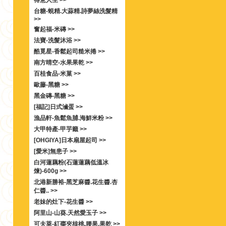
得意人生 >>
台糖-蜆精.大蒜精.詩夢絲洗髮精
>>
奮起福-米磚 >>
法寶-洗髮沐浴 >>
酷覓星-香鬆起司糙米捲 >>
南方晴空-水果果乾 >>
百桂食品-米菓 >>
歐藤-黑糖 >>
黑金磚-黑糖 >>
[福記]日式滷蛋 >>
漁品軒-魚鬆魚脯.海鮮米粉 >>
大甲特產-甲芋籤 >>
[OHGIYA]日本扇屋起司 >>
[愛米]無患子 >>
白河蓮藕粉(石蓮蓮藕低溫冰
煉)-600g >>
北港新勝裕-黑芝麻醬.花生醬.杏
仁醬.. >>
老妹的灶下-花生醬 >>
阿里山-山葵.天然愛玉子 >>
可夫萊-紅棗夾核桃.腰果.果乾 >>