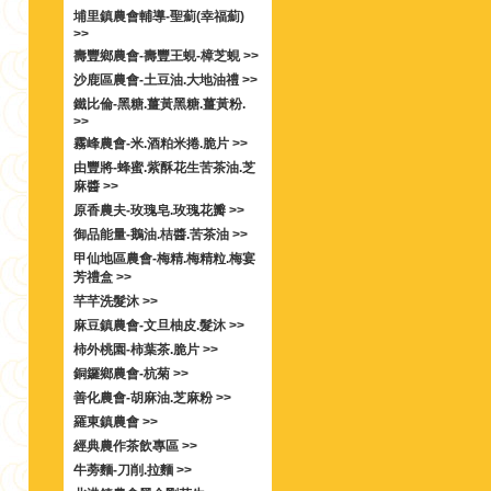
埔里鎮農會輔導-聖薊(幸福薊)
>>
壽豐鄉農會-壽豐王蜆-樟芝蜆 >>
沙鹿區農會-土豆油.大地油禮 >>
鐵比倫-黑糖.薑黃黑糖.薑黃粉.
>>
霧峰農會-米.酒粕米捲.脆片 >>
由豐將-蜂蜜.紫酥花生苦茶油.芝
麻醬 >>
原香農夫-玫瑰皂.玫瑰花瓣 >>
御品能量-鵝油.桔醬.苦茶油 >>
甲仙地區農會-梅精.梅精粒.梅宴
芳禮盒 >>
芊芊洗髮沐 >>
麻豆鎮農會-文旦柚皮.髮沐 >>
柿外桃園-柿葉茶.脆片 >>
銅鑼鄉農會-杭菊 >>
善化農會-胡麻油.芝麻粉 >>
羅東鎮農會 >>
經典農作茶飲專區 >>
牛蒡麵-刀削.拉麵 >>