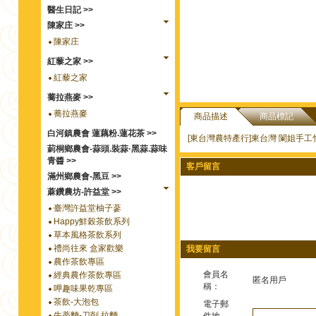
醫生日記 >>
陳家庄 >>
陳家庄
紅藜之家 >>
紅藜之家
蕎拉燕麥 >>
蕎拉燕麥
商品描述
商品標記
白河鎮農會 蓮藕粉.蓮花茶 >>
[東台灣農特產行]東台灣 闌姐手工
莿桐鄉農會-蒜頭.裝蒜·黑蒜.蒜味
青醬 >>
客戶留言
滿州鄉農會-黑豆 >>
蔴鑽農坊-許益堂 >>
臺灣許益堂柚子蔘
Happy鮮榖茶飲系列
草本風格茶飲系列
禮尚往來 盒家歡樂
我要留言
農作茶飲專區
會員名
經典農作茶飲專區
匿名用戶
稱：
呷趣味果乾專區
茶飲-大泡包
電子郵
牛蒡麵-刀削.拉麵