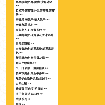
集集鎮農會-皂.面膜.洗髮.沐浴
>>
竹柏苑-麥芽隨手包.麥芽膏.麥芽
餅 >>
蜜旺果-芒果干.情人果干 >>
老實農場-冰角 >>
東方美人茶-康妝茶飲 >>
五結鄉農會-淨好康花香沐浴乳
>>
日月老茶廠 >>
吉安鄉農會 諾麗果粉.諾麗果茶
包 >>
新竹縣農會-裙帶蛋花湯 >>
豐年生態農場 >>
又一口 四合一薑黑糖塊 >>
屏東市農會 黃金牛蒡茶 >>
無患子生物科技產品系列 >>
台塑生醫 >>
綠源寶-百信度-明日葉 >>
溫伯力 即溶肉桂粉 >>
防護系列 >>
其他 >>