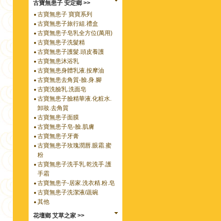
古寶無患子 安定鄉 >>
古寶無患子 寶寶系列
古寶無患子旅行組.禮盒
古寶無患子皂乳全方位(萬用)
古寶無患子洗髮精
古寶無患子護髮.頭皮養護
古寶無患沐浴乳
古寶無患身體乳液.按摩油
古寶無患去角質-臉.身.腳
古寶洗臉乳.洗面皂
古寶無患子臉精華液.化粧水.
卸妝.去角質
古寶無患子面膜
古寶無患子皂-臉.肌膚
古寶無患子牙膏
古寶無患子玫瑰潤唇.眼霜.蜜
粉
古寶無患子洗手乳.乾洗手.護
手霜
古寶無患子-居家.洗衣精.粉.皂
古寶無患子洗潔液/蔬碗
其他
花壇鄉 艾草之家 >>