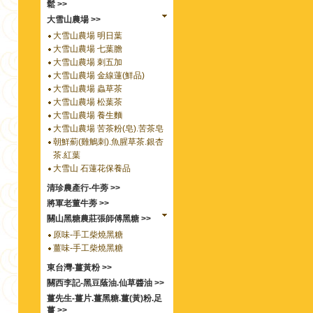
鬆 >>
大雪山農場 >>
大雪山農場 明日葉
大雪山農場 七葉膽
大雪山農場 刺五加
大雪山農場 金線蓮(鮮品)
大雪山農場 蟲草茶
大雪山農場 松葉茶
大雪山農場 養生麵
大雪山農場 苦茶粉(皂).苦茶皂
朝鮮薊(雞鵤刺).魚腥草茶.銀杏
茶.紅葉
大雪山 石蓮花保養品
清珍農產行-牛蒡 >>
將軍老董牛蒡 >>
關山黑糖農莊張師傅黑糖 >>
原味-手工柴燒黑糖
薑味-手工柴燒黑糖
東台灣-薑黃粉 >>
關西李記-黑豆蔭油.仙草醬油 >>
薑先生-薑片.薑黑糖.薑(黃)粉.足
薑 >>