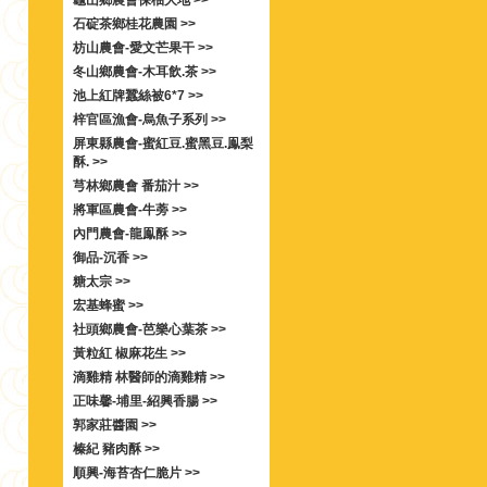
龜山鄉農會保柚大地 >>
石碇茶鄉桂花農園 >>
枋山農會-愛文芒果干 >>
冬山鄉農會-木耳飲.茶 >>
池上紅牌蠶絲被6*7 >>
梓官區漁會-烏魚子系列 >>
屏東縣農會-蜜紅豆.蜜黑豆.鳯梨
酥. >>
芎林鄉農會 番茄汁 >>
將軍區農會-牛蒡 >>
內門農會-龍鳯酥 >>
御品-沉香 >>
糖太宗 >>
宏基蜂蜜 >>
社頭鄉農會-芭樂心葉茶 >>
黃粒紅 椒麻花生 >>
滴雞精 林醫師的滴雞精 >>
正味馨-埔里-紹興香腸 >>
郭家莊醬園 >>
榛紀 豬肉酥 >>
順興-海苔杏仁脆片 >>