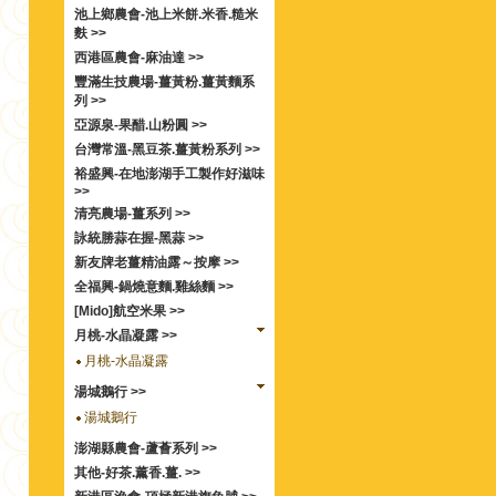
池上鄉農會-池上米餅.米香.糙米
麩 >>
西港區農會-麻油達 >>
豐滿生技農場-薑黃粉.薑黃麵系
列 >>
亞源泉-果醋.山粉圓 >>
台灣常溫-黑豆茶.薑黃粉系列 >>
裕盛興-在地澎湖手工製作好滋味
>>
清亮農場-薑系列 >>
詠統勝蒜在握-黑蒜 >>
新友牌老薑精油露～按摩 >>
全福興-鍋燒意麵.雞絲麵 >>
[Mido]航空米果 >>
月桃-水晶凝露 >>
月桃-水晶凝露
湯城鵝行 >>
湯城鵝行
澎湖縣農會-蘆薈系列 >>
其他-好茶.薰香.薑. >>