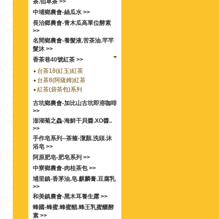
茶.仙草茶 >>
中埔鄉農會-絲瓜水 >>
長治郷農會-青木瓜高單位酵素
>>
名間鄉農會-養髮液.苦茶油.芊芊
髮沐 >>
香茶巷40號紅茶 >>
台茶18(紅玉)紅茶
台茶8(阿薩姆)紅茶
紅茶(袋茶包)系列
古坑鄉農會-加比山古坑即溶咖啡
>>
澎湖菊之鱻-海鮮干貝醬.XO醬..
>>
手作皂系列--茶箍-潔顏.洗頭.沐
浴皂 >>
阿原肥皂-肥皂系列 >>
中寮鄉農會-肉桂茶包 >>
埔里鎮-香茅油.皂.麒麟膏.豆腐乳
>>
和美鎮農會-黑木耳養生露 >>
蜂國-蜂蜜.蜂蜜醋.蜂王乳蜜釀酵
素 >>