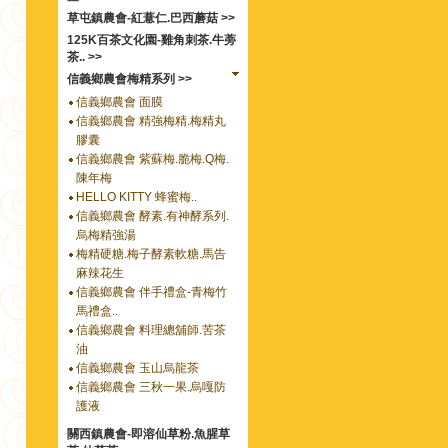
草屯鎮農會-紅薏仁.巴西蘑菇 >>
125K百茶文化園-雞角刺茶.牛蒡
茶.. >>
信義鄉農會梅精系列 >>
信義鄉農會 面膜
信義鄉農會 精強梅精.梅精丸
膠囊
信義鄉農會 紫蘇梅.脆梅.Q梅.
陳年梅
HELLO KITTY 蜂蜜梅..
信義鄉農會 酵素.有神酵系列.
烏梅精強湯
梅精硬糖.梅子酵素軟糖.馬告
麻辣花生
信義鄉農會 伴手禮盒-青梅竹
馬禮盒..
信義鄉農會 料理總舖師.苦茶
油
信義鄉農會 玉山烏龍茶
信義鄉農會 三秋一果.烏嘎防
護液
關西鎮農會-即溶仙草粉.魚腥草