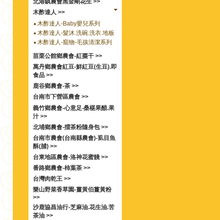
北港鎮農會黑金剛花生 >>
木酢達人 >>
木酢達人-Baby嬰兒系列
木酢達人-髮沐.洗碗.洗衣.地板
木酢達人-竉物-毛孩清潔系列
苗栗公館鄉農會-紅棗干 >>
萬丹鄉農會紅豆-鮮紅豆(生豆).即
食品 >>
鹿谷鄉農會-茶 >>
台南市下營區農會 >>
義竹鄉農會-心意足‧桑椹果醋.果
汁 >>
北埔鄉農會-擂茶粉隨身包 >>
台南市農會(台南縣農會)-虱目魚
酥(脯) >>
台東地區農會-洛神花蜜餞 >>
番路鄉農會-柿葉茶 >>
台灣肉乾王 >>
樂山野菜香草園-薑黃伯薑黃粉
>>
沙鹿協昌油行-芝麻油.花生油.苦
茶油 >>