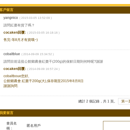
客戶留言
yangnico
( 2015-03-05 13:52:09 )
請問紅棗有貨了嗎？
cocaken回覆:
( 2015-03-05 16:18:16 )
售完-等8月才有貨哦~)
cobaltblue
( 2014-09-09 15:34:52 )
請問目前這批公館鄉農會紅棗干(200g)的保鮮日期到何時呢?謝謝
cocaken回覆:
( 2014-09-09 16:57:24 )
cobaltboue您好,
公館鄉農會 紅棗干200g(大),保存期至2015年8月8日
謝謝詢問.
總計 2 個記錄，共 1 頁。
第一
我要留言
會員名
匿名用戶
稱：