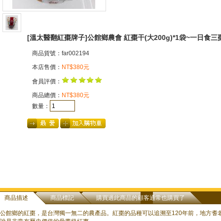
[溫太醫翻紅棗牌子]公館鄉農會 紅棗干(大200g)*1袋~一日食
商品貨號：far002194
本店售價：
NT$380元
會員評價：
商品總價：
NT$380元
數量：
商品描述
商品標記
購買過此商品的顧客通常也購買了
公館鄉的紅棗，是台灣獨一無二的農產品。紅棗的品種可以追溯至120年前，地方耆