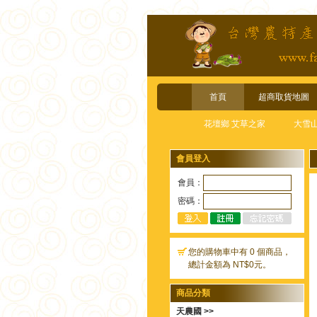
首頁
超商取貨地圖
花壇鄉 艾草之家
大雪
會員登入
會員：
密碼：
您的購物車中有 0 個商品，
總計金額為 NT$0元。
商品分類
天農國 >>