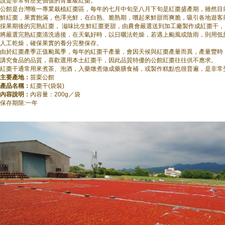
說是非常有歷史價值的骨董級紅棗。
公館是台灣唯一專業栽植紅棗區，每年的七月中旬至八月下旬是紅棗盛產期，雖然目
鮮紅棗，果實飽滿，色澤光鮮，在白熟、脆熟期，嚐起來鮮甜而爽脆，吸引各地
採果期後的完熟紅棗， 滋味比生鮮紅棗更甜，由農會嚴選送到加工廠製作成紅棗
將嚴選完熟紅棗清洗過後，在天氣好時，以日曬法乾燥，若遇上颱風或陰雨，則用低
人工乾燥，確保果實的養分完整保存。
由於紅棗產季正值颱風季，每年的紅棗干產量，會因天候與紅棗產量而異，產量豐時
講究食品的品質，喜歡選用本土紅棗干，因此品質特優的公館紅棗往往供不應求
紅棗干通常用來煮茶、泡酒，入藥燉煮做成藥膳食補，或製作糕點也很普遍，是非
主要產地：
苗栗公館
產品名稱：
紅棗干(袋裝)
內容說明：
內容量：200g／袋
保存期限:一年