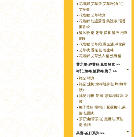
花壇郷 艾草茶.艾草粉(食品).
艾草醬
花壇鄉 艾草禮盒
花壇鄉 防護薰香.防護液.環香.
薰香粉
髮沐臉.皂.牙膏.保養.髮液.泡澡
(腳)
花壇鄉 艾草霜.香氛油.淨化露
艾草枕.香拓包.養生棒
花壇鄉 艾草洗衣精.洗碗精
薑之軍-純薑粉.鳳梨酵素 >>
祥記 煉梅.紫蘇梅.梅子 >>
祥記 禮盒
祥記 煉梅.煉梅隨身包.煉梅(膏
狀)
祥記 梅糖-硬,軟.紫蘇梅罐裝.袋
裝
梅子漿醋.楊桃汁.紫蘇梅汁.果
醬.桂圓肉
茶仔油(苦茶油).黑麻油.茶油
皂.食譜
茶寶-茶籽系列 >>