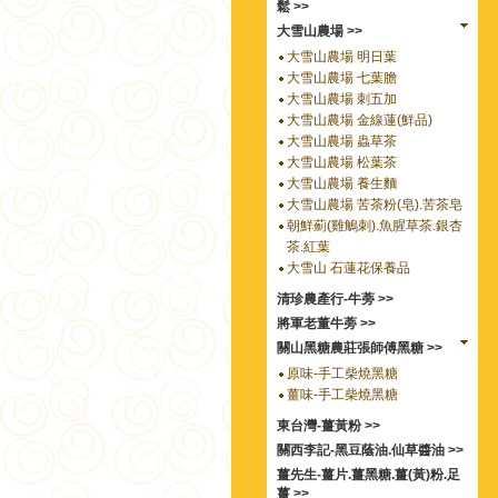
鬆 >>
大雪山農場 >>
大雪山農場 明日葉
大雪山農場 七葉膽
大雪山農場 刺五加
大雪山農場 金線蓮(鮮品)
大雪山農場 蟲草茶
大雪山農場 松葉茶
大雪山農場 養生麵
大雪山農場 苦茶粉(皂).苦茶皂
朝鮮薊(雞鵤刺).魚腥草茶.銀杏
茶.紅葉
大雪山 石蓮花保養品
清珍農產行-牛蒡 >>
將軍老董牛蒡 >>
關山黑糖農莊張師傅黑糖 >>
原味-手工柴燒黑糖
薑味-手工柴燒黑糖
東台灣-薑黃粉 >>
關西李記-黑豆蔭油.仙草醬油 >>
薑先生-薑片.薑黑糖.薑(黃)粉.足
薑 >>