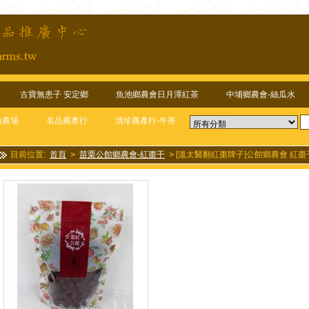
古寶無患子 安定鄉
魚池鄉農會日月潭紅茶
中埔鄉農會-絲瓜水
山農場
名品農產行
清珍農產行-牛蒡
目前位置:
首頁
>
苗栗公館鄉農會-紅棗干
>
[溫太醫翻紅棗牌子]公館鄉農會 紅棗干
會老