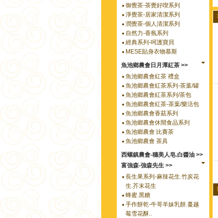
御覺茶-茶覺好喫系列
淨覺茶-居家清潔系列
潤覺茶-個人清潔系列
自然力-香氛系列
經典系列-呵護寶貝
MESE貼身衣物慕斯
魚池鄉農會日月潭紅茶 >>
魚池鄉農會紅茶 禮盒
魚池鄉農會紅茶系列-茶葉/罐
魚池鄉農會紅茶系列/茶包
魚池鄉農會紅茶-茶葉/樂活包
魚池鄉農會香菇系列
魚池鄉農會休閒食品系列
魚池鄉農會 比賽茶
魚池鄉農會 茶具
西螺鎮農會-穗美人皂.白醬油 >>
富強森-強森先生 >>
長生果系列-麻辣花生.竹炭花
生.芥末花生
蜂蜜.黑糖
手作餅乾-牛哥羊妹乳餅.蔓越
莓雪花酥..