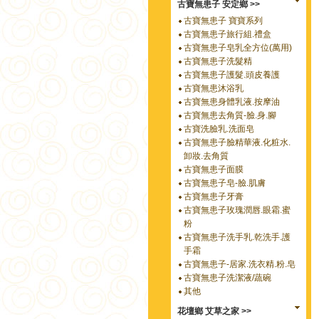
古寶無患子 安定鄉 >>
古寶無患子 寶寶系列
古寶無患子旅行組.禮盒
古寶無患子皂乳全方位(萬用)
古寶無患子洗髮精
古寶無患子護髮.頭皮養護
古寶無患沐浴乳
古寶無患身體乳液.按摩油
古寶無患去角質-臉.身.腳
古寶洗臉乳.洗面皂
古寶無患子臉精華液.化粧水.
卸妝.去角質
古寶無患子面膜
古寶無患子皂-臉.肌膚
古寶無患子牙膏
古寶無患子玫瑰潤唇.眼霜.蜜
粉
古寶無患子洗手乳.乾洗手.護
手霜
古寶無患子-居家.洗衣精.粉.皂
古寶無患子洗潔液/蔬碗
其他
花壇鄉 艾草之家 >>