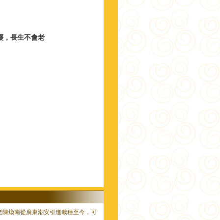
三棗，長生不會老
老陳煥南從廣東潮安引進栽種至今，可