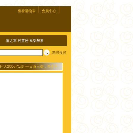
查看購物車
會員中心
薑之軍-純薑粉.鳳梨酵素
進階搜尋
(大200g)*1袋~一日食三棗，長生不