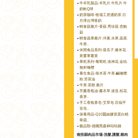
牛羊乳製品-羊乳片.牛乳片.牛
奶軟Q球
奶茶咖啡-牧場工房濃奶茶.日
月潭台灣香奶
輕食菇脆片-香菇.秀珍菇.杏鮑
菇
輕食蔬果脆片-洋蔥.水果.蔬菜.
牛蒡..
休閒食品系列-葵瓜子.爆米花.
黃薑軍薑黃
果乾系列-葡萄乾.洛神花.金桔.
無籽橄欖
養生食品-辣木茶.牛蒡.鹹橄欖
粉.苦茶油
牛蒡.茶餅.脆片.
芳薰香氛油-薰衣草.迷迭.桂花.
香茅..
手工香氛香皂-艾草皂.百福平
安皂..
保養用品-Q10蠶絲膠原蛋白精
華霜..
藝品類-德國黑森林咕咕鐘
南投縣肉品市場-洗髮.護髮.豬肉