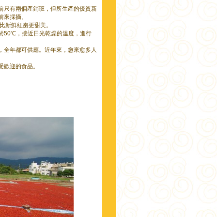
前只有兩個產銷班，但所生產的優質新
遊客前來採摘。
干，比新鮮紅棗更甜美。
於50℃，接近日光乾燥的溫度，進行
，全年都可供應。近年來，愈來愈多人
。
常受歡迎的食品。