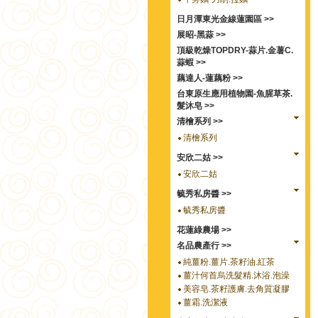
日月潭東光金線蓮園區 >>
展昭-黑蒜 >>
頂級乾燥TOPDRY-蒜片.金薯C.
蒜蝦 >>
藕達人-蓮藕粉 >>
台東原生應用植物園-魚腥草茶.
髮沐皂 >>
清檜系列 >>
清檜系列
安欣二姑 >>
安欣二姑
毓秀私房醬 >>
毓秀私房醬
花蓮綠農場 >>
名品農產行 >>
純薑粉.薑片.茶籽油.紅茶
薑汁何首烏洗髮精.沐浴.泡澡
美容皂.茶籽護膚.去角質凝膠
薑霜.洗潔液