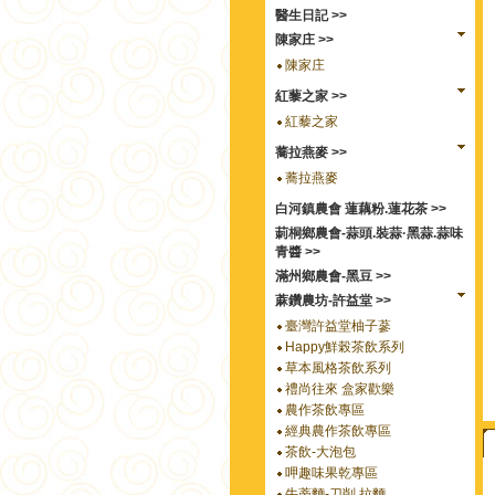
醫生日記 >>
陳家庄 >>
陳家庄
紅藜之家 >>
紅藜之家
蕎拉燕麥 >>
蕎拉燕麥
白河鎮農會 蓮藕粉.蓮花茶 >>
莿桐鄉農會-蒜頭.裝蒜·黑蒜.蒜味
青醬 >>
滿州鄉農會-黑豆 >>
蔴鑽農坊-許益堂 >>
臺灣許益堂柚子蔘
Happy鮮榖茶飲系列
草本風格茶飲系列
禮尚往來 盒家歡樂
農作茶飲專區
經典農作茶飲專區
茶飲-大泡包
呷趣味果乾專區
牛蒡麵-刀削.拉麵