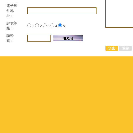
電子郵
件地
址：
評價等
1
2
3
4
5
級：
驗證
碼：