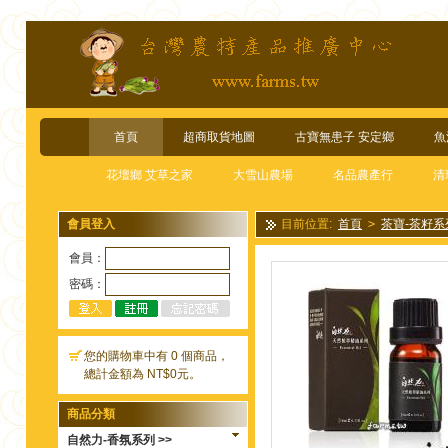
首頁
超商取貨地圖
古寶無患子 安定鄉
魚
花壇鄉 艾草之家
大雪山農場
名品農產行
清
會員登入
目前位置:
首頁
>
茶寶-茶籽系
會員：
密碼：
您的購物車中有 0 個商品，
總計金額為 NT$0元。
商品分類
自然力-香氛系列 >>