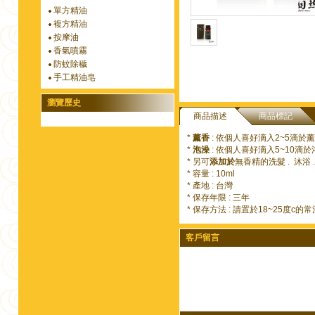
單方精油
複方精油
按摩油
香氣噴霧
防蚊除穢
手工精油皂
瀏覽歷史
商品描述
商品標記
*
薰香
: 依個人喜好滴入2~5滴於
*
泡澡
: 依個人喜好滴入5~10滴
* 另可
添加於
無香精的洗髮 . 沐浴 
* 容量 : 10ml
* 產地 : 台灣
* 保存年限 : 三年
* 保存方法 : 請置於18~25度c的
客戶留言