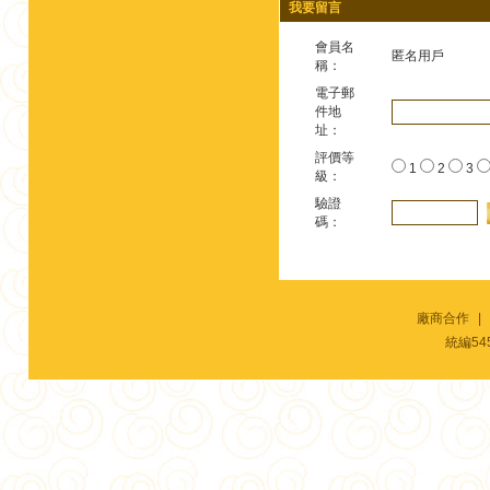
我要留言
會員名
匿名用戶
稱：
電子郵
件地
址：
評價等
1
2
3
級：
驗證
碼：
廠商合作
|
統編54