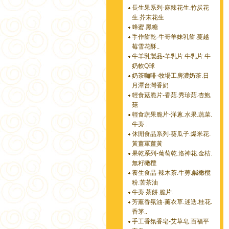
長生果系列-麻辣花生.竹炭花
生.芥末花生
蜂蜜.黑糖
手作餅乾-牛哥羊妹乳餅.蔓越
莓雪花酥..
牛羊乳製品-羊乳片.牛乳片.牛
奶軟Q球
奶茶咖啡-牧場工房濃奶茶.日
月潭台灣香奶
輕食菇脆片-香菇.秀珍菇.杏鮑
菇
輕食蔬果脆片-洋蔥.水果.蔬菜.
牛蒡..
休閒食品系列-葵瓜子.爆米花.
黃薑軍薑黃
果乾系列-葡萄乾.洛神花.金桔.
無籽橄欖
養生食品-辣木茶.牛蒡.鹹橄欖
粉.苦茶油
牛蒡.茶餅.脆片.
芳薰香氛油-薰衣草.迷迭.桂花.
香茅..
手工香氛香皂-艾草皂.百福平