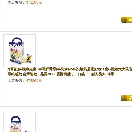
本店售價：
NT$260元
*[富強森-強森先生] 牛哥鮮乳餅(牛乳餅)450公克(奶蛋素)(大)*1盒/~體積太大
單純感動 台灣製做，品質NO.1 香酥薄脆，一口接一口的好滋味 伴手
本店售價：
NT$260元