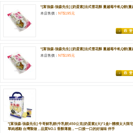
*[富強森-強森先生] [奶蛋素]法式雪花酥 蔓越莓牛軋Q餅(蔓
本店售價：
NT$195元
*[富強森-強森先生] [奶蛋素]法式雪花酥 蔓越莓牛軋Q餅(蔓
本店售價：
NT$195元
*[富強森-強森先生] 牛哥鮮乳餅(牛乳餅)450公克(奶蛋素)(大)*1盒/~體積太大
單純感動 台灣製做，品質NO.1 香酥薄脆，一口接一口的好滋味 伴手