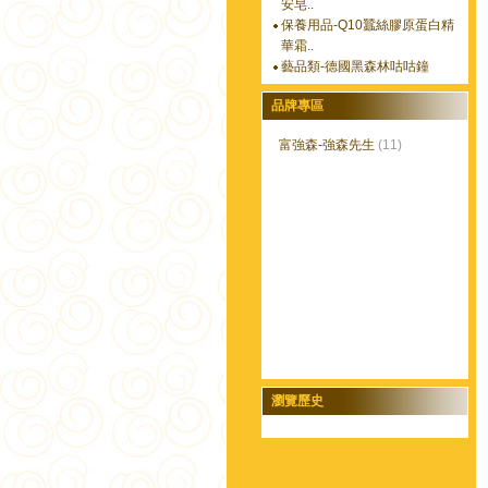
安皂..
保養用品-Q10蠶絲膠原蛋白精
華霜..
藝品類-德國黑森林咕咕鐘
品牌專區
富強森-強森先生
(11)
瀏覽歷史