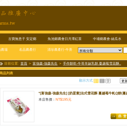
古寶無患子 安定鄉
魚池鄉農會日月潭紅茶
中埔鄉農會-絲瓜水
山農場
名品農產行
清珍農產行-牛蒡
目前位置:
首頁
>
富強森-強森先生
>
手作餅乾-牛哥羊妹乳餅.蔓越莓雪花酥..
商品列表
顯示方式
*[富強森-強森先生] [奶蛋素]法式雪花酥 蔓越莓牛軋Q餅(蔓
本店售價：
NT$195元