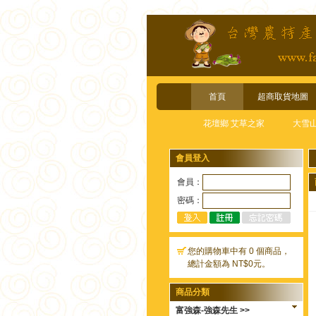
首頁
超商取貨地圖
花壇鄉 艾草之家
大雪
會員登入
會員：
密碼：
您的購物車中有 0 個商品，
總計金額為 NT$0元。
商品分類
富強森-強森先生 >>