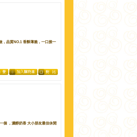
灣製做，品質NO.1 香酥薄脆，一口接一
、一口一個 ，濃醇奶香 大小朋友最佳休閒