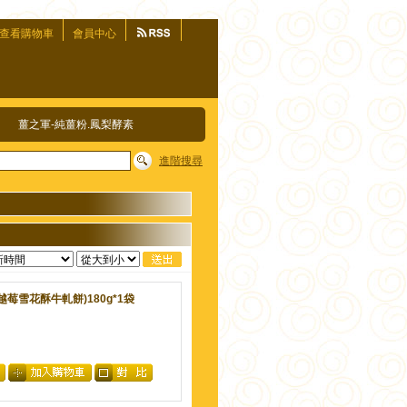
查看購物車
會員中心
薑之軍-純薑粉.鳳梨酵素
進階搜尋
越莓雪花酥牛軋餅)180g*1袋