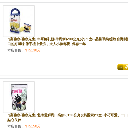
*[富強森-強森先生] 牛哥鮮乳餅(牛乳餅)200公克(小)*1盒/~品嘗單純感動 台
口的好滋味 伴手禮中最夯，大人小孩都愛~保存一年
本店售價：
NT$130元
*[富強森-強森先生] 北海道鮮乳口袋餅 ( 150公克 )(奶蛋素)*1盒~小巧可愛
點心良伴
本店售價：
NT$150元