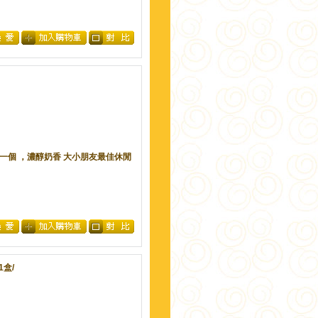
、一口一個 ，濃醇奶香 大小朋友最佳休閒
1盒/