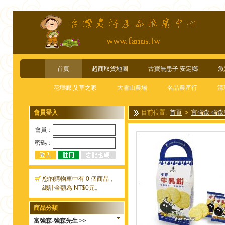
首頁
超商取貨地圖
古寶無患子 安定鄉
魚
花壇鄉 艾草之家
大雪山農場
名品農產行
清
會員登入
目前位置:
首頁
>
富強森-強森
餅)200公克(小)*1盒/~品
會員：
~保存一年
密碼：
您的購物車中有 0 個商品，
總計金額為 NT$0元。
商品分類
富強森-強森先生 >>