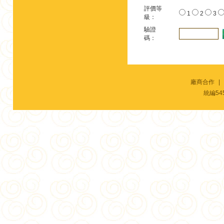
評價等
1
2
3
級：
驗證
碼：
廠商合作
|
統編54