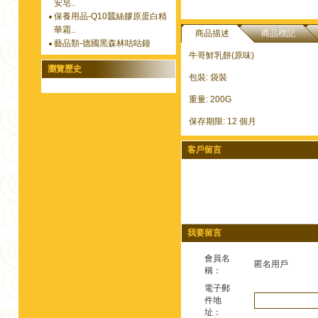
安皂..
保養用品-Q10蠶絲膠原蛋白精
華霜..
商品描述
商品標記
藝品類-德國黑森林咕咕鐘
牛哥鮮乳餅(原味)
瀏覽歷史
包裝: 袋裝
重量: 200G
保存期限: 12 個月
客戶留言
我要留言
會員名
匿名用戶
稱：
電子郵
件地
址：