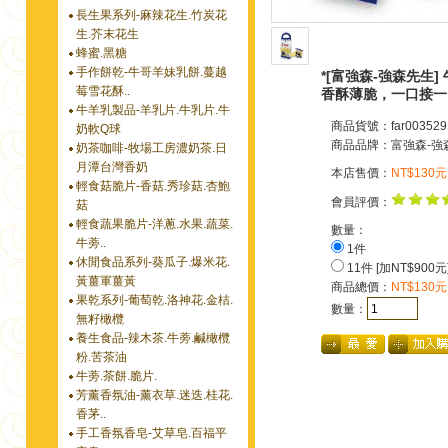
長生果系列-麻辣花生.竹炭花
生.芥末花生
蜂蜜.黑糖
手作餅乾-牛哥羊妹乳餅.蔓越
*[富強森-強森先生]
莓雪花酥..
香酥薄脆，一口接一
牛羊乳製品-羊乳片.牛乳片.牛
商品貨號：far003529
奶軟Q球
商品品牌：
富強森-強
奶茶咖啡-牧場工房濃奶茶.日
月潭台灣香奶
本店售價：
NT$130元
輕食菇脆片-香菇.秀珍菇.杏鮑
會員評價：
菇
輕食蔬果脆片-洋蔥.水果.蔬菜.
數量：
牛蒡..
1件
休閒食品系列-葵瓜子.爆米花.
11件 [加NT$900元
黃薑軍薑黃
商品總價：
NT$130元
果乾系列-葡萄乾.洛神花.金桔.
數量：
無籽橄欖
養生食品-辣木茶.牛蒡.鹹橄欖
粉.苦茶油
牛蒡.茶餅.脆片.
芳薰香氛油-薰衣草.迷迭.桂花.
香茅..
手工香氛香皂-艾草皂.百福平