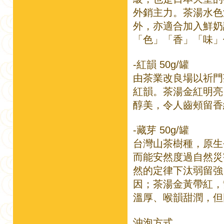
外銷主力。茶湯水色
外，亦適合加入鮮奶
「色」「香」「味」
-紅韻 50g/罐
由茶業改良場以祈門茶
紅韻。茶湯金紅明亮
醇美，令人齒頰留香
-藏芽 50g/罐
台灣山茶樹種，原生
而能安然度過自然災
然的定律下汰弱留強
因；茶湯金黃帶紅，
溫厚、喉韻甜潤，但
沖泡方式