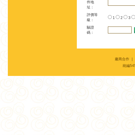
件地
址：
評價等
1
2
3
級：
驗證
碼：
廠商合作
|
統編54