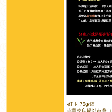
-紅玉 75g/罐
茶業改良場以台灣山