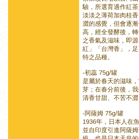
驗，所選育適作紅茶
淡淡之薄荷加肉桂香
澀的感覺，但會逐漸
高，經全發酵後，轉
之香氣及滋味，即源
紅」「台灣香」，足
特之品種。
-初蕊 75g/罐
是屬於春天的滋味，
芽；在春分前後，我
清香甘甜、不苦不澀
-阿薩姆 75g/罐
1936年，日本人
並自印度引進阿薩姆
級，也是日本天皇的