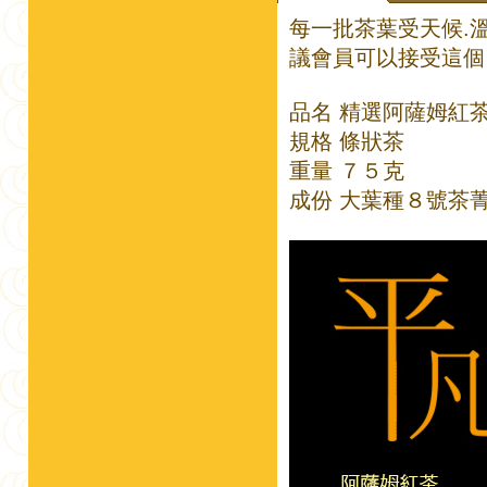
每一批茶葉受天候.溫
議會員可以接受這個
品名 精選阿薩姆紅茶 -
規格 條狀茶
重量 ７５克
成份 大葉種８號茶