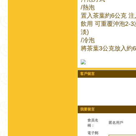
/熱泡
置入茶葉約6公克 注入
飲用 可重覆沖泡2
淡)
/冷泡
將茶葉3公克放入約60
客戶留言
我要留言
會員名
匿名用戶
稱：
電子郵