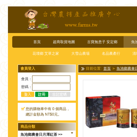
首頁
超商取貨地圖
古寶無患子 安定鄉
魚
花壇鄉 艾草之家
大雪山農場
名品農產行
清
會員登入
目前位置:
首頁
>
魚池鄉農會
精選禮盒-紅茶(阿薩姆75g*2罐)
會員：
密碼：
您的購物車中有 0 個商品，
總計金額為 NT$0元。
商品分類
魚池鄉農會日月潭紅茶 >>