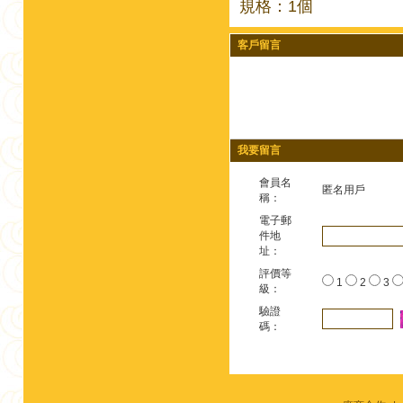
規格：1個
客戶留言
我要留言
會員名
匿名用戶
稱：
電子郵
件地
址：
評價等
1
2
3
級：
驗證
碼：