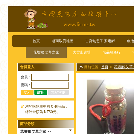
首頁
超商取貨地圖
古寶無患子 安定鄉
魚池
花壇鄉 艾草之家
大雪山農場
名品農產行
會員登入
目前位置:
首頁
>
花壇鄉 艾草
指考必備)
會員：
密碼：
您的購物車中有 0 個商品，
總計金額為 NT$0元。
商品分類
花壇鄉 艾草之家 >>