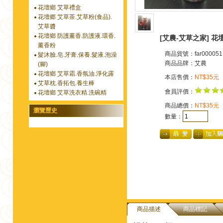
花壇鄉 艾草禮盒
花壇郷 艾草茶.艾草粉(食品).
艾草醬
花壇鄉 防護薰香.防護液.環香.
[艾農-艾草之家] 花
薰香粉
商品貨號：far000051
髮沐臉.皂.牙膏.保養.髮液.泡澡
商品品牌：
艾農
(腳)
花壇鄉 艾草霜.香氛油.淨化露
本店售價：
NT$35元
艾草枕.香拓包.養生棒
會員評價：
花壇鄉 艾草洗衣精.洗碗精
商品總價：
NT$35元
瀏覽歷史
數量：
商品描述
商品標記