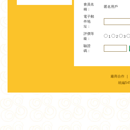
會員名
匿名用戶
稱：
電子郵
件地
址：
評價等
1
2
3
級：
驗證
碼：
廠商合作
|
統編54