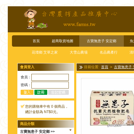
首頁
超商取貨地圖
古寶無患子 安定鄉
魚
花壇鄉 艾草之家
大雪山農場
名品農產行
清
會員登入
目前位置:
首頁
>
古寶無患子 
顆/盒
會員：
密碼：
您的購物車中有 0 個商品，
總計金額為 NT$0元。
商品分類
古寶無患子 安定鄉 >>