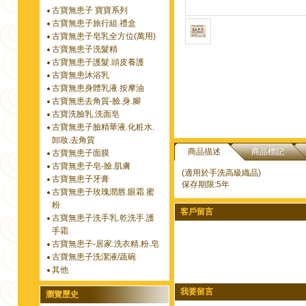
古寶無患子 寶寶系列
古寶無患子旅行組.禮盒
古寶無患子皂乳全方位(萬用)
古寶無患子洗髮精
古寶無患子護髮.頭皮養護
古寶無患沐浴乳
古寶無患身體乳液.按摩油
古寶無患去角質-臉.身.腳
古寶洗臉乳.洗面皂
古寶無患子臉精華液.化粧水.
卸妝.去角質
商品描述
商品標記
古寶無患子面膜
古寶無患子皂-臉.肌膚
(適用於手洗高級織品)
古寶無患子牙膏
保存期限:5年
古寶無患子玫瑰潤唇.眼霜.蜜
粉
客戶留言
古寶無患子洗手乳.乾洗手.護
手霜
古寶無患子-居家.洗衣精.粉.皂
古寶無患子洗潔液/蔬碗
其他
我要留言
瀏覽歷史