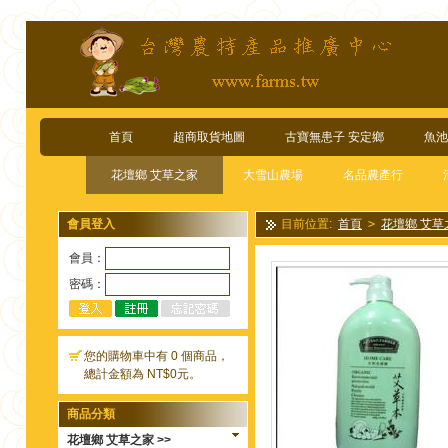
首頁
超商取貨地圖
古寶無患子 安定鄉
魚池
花壇鄉 艾草之家
大雪山農場
名品農產行
會員登入
目前位置:
首頁
>
花壇鄉 艾草
會員：
密碼：
您的購物車中有 0 個商品，
總計金額為 NT$0元。
商品分類
花壇鄉 艾草之家 >>