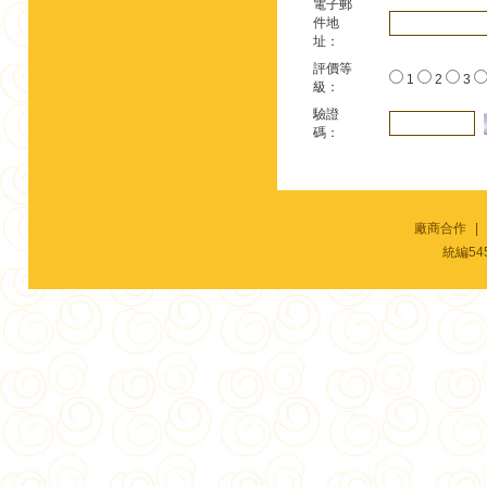
電子郵
件地
址：
評價等
1
2
3
級：
驗證
碼：
廠商合作
|
統編54