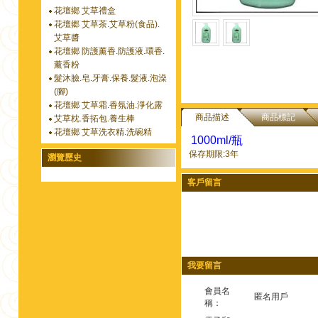
花壇鄉 艾草禮盒
花壇郷 艾草茶.艾草粉(食品).
艾草醬
花壇鄉 防護薰香.防護液.環香.
薰香粉
髮沐臉.皂.牙膏.保養.髮液.泡澡
(腳)
花壇鄉 艾草霜.香氛油.淨化露
商品描述
商品標記
艾草枕.香拓包.養生棒
花壇鄉 艾草洗衣精.洗碗精
1000ml/瓶
保存期限:3年
瀏覽歷史
客戶留言
我要留言
會員名
匿名用戶
稱：