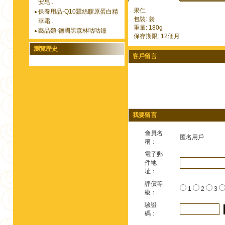
安皂..
果仁
保養用品-Q10蠶絲膠原蛋白精
包裝: 袋
華霜..
重量: 180g
藝品類-德國黑森林咕咕鐘
保存期限: 12個月
瀏覽歷史
客戶留言
我要留言
會員名
匿名用戶
稱：
電子郵
件地
址：
評價等
1
2
3
級：
驗證
碼：