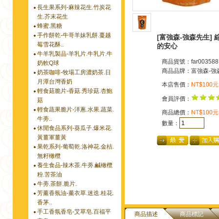
長生果系列-麻辣花生.竹炭花
生.芥末花生
蜂蜜.黑糖
手作餅乾-牛哥羊妹乳餅.蔓越
[富強森-強森先生]
莓雪花酥..
的安心
牛羊乳製品-羊乳片.牛乳片.牛
商品貨號：far003588
奶軟Q球
商品品牌：
富強森-強
奶茶咖啡-牧場工房濃奶茶.日
月潭台灣香奶
本店售價：
NT$100元
輕食菇脆片-香菇.秀珍菇.杏鮑
會員評價：
菇
輕食蔬果脆片-洋蔥.水果.蔬菜.
商品總價：
NT$100元
牛蒡..
數量：
休閒食品系列-葵瓜子.爆米花.
黃薑軍薑黃
果乾系列-葡萄乾.洛神花.金桔.
無籽橄欖
養生食品-辣木茶.牛蒡.鹹橄欖
粉.苦茶油
牛蒡.茶餅.脆片.
芳薰香氛油-薰衣草.迷迭.桂花.
香茅..
手工香氛香皂-艾草皂.百福平
商品描述
商品標記