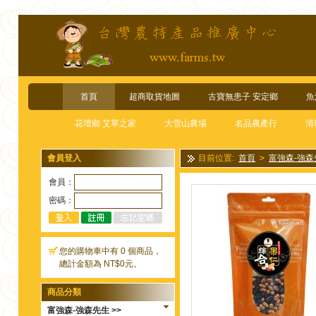
首頁
超商取貨地圖
古寶無患子 安定鄉
魚
花壇鄉 艾草之家
大雪山農場
名品農產行
清
會員登入
目前位置:
首頁
>
富強森-強森
種堅果豆類果乾，口感多層次，
會員：
密碼：
您的購物車中有 0 個商品，
總計金額為 NT$0元。
商品分類
富強森-強森先生 >>