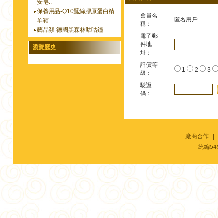
安皂..
保養用品-Q10蠶絲膠原蛋白精
會員名
匿名用戶
華霜..
稱：
藝品類-德國黑森林咕咕鐘
電子郵
件地
瀏覽歷史
址：
評價等
1
2
3
級：
驗證
碼：
廠商合作
|
統編54