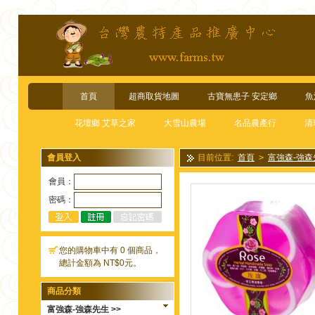
首頁
超商取貨地圖
古寶無患子 安定鄉
魚
花壇鄉 艾草之家
大雪山農場
名品農產行
清
會員登入
目前位置:
首頁
>
富強森-強森
個/
會員：
密碼：
您的購物車中有 0 個商品，
總計金額為 NT$0元。
商品分類
富強森-強森先生 >>