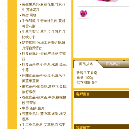
長生果系列-麻辣花生.竹炭花
生.芥末花生
蜂蜜.黑糖
手作餅乾-牛哥羊妹乳餅.蔓越
莓雪花酥..
牛羊乳製品-羊乳片.牛乳片.牛
奶軟Q球
奶茶咖啡-牧場工房濃奶茶.日
月潭台灣香奶
輕食菇脆片-香菇.秀珍菇.杏鮑
菇
商品描述
商品標記
輕食蔬果脆片-洋蔥.水果.蔬菜.
牛蒡..
玫瑰手工香皂
休閒食品系列-葵瓜子.爆米花.
重量: 100g
黃薑軍薑黃
保存期限: 5年
果乾系列-葡萄乾.洛神花.金桔.
無籽橄欖
客戶留言
養生食品-辣木茶.牛蒡.鹹橄欖
粉.苦茶油
牛蒡.茶餅.脆片.
芳薰香氛油-薰衣草.迷迭.桂花.
香茅..
手工香氛香皂-艾草皂.百福平
我要留言