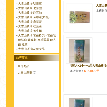
大雪山農場 明日葉
大雪山農
大雪山農場 七葉膽
本店售
大雪山農場 刺五加
大雪山農場 金線蓮(鮮品)
大雪山農場 蟲草茶
大雪山農場 松葉茶
大雪山農場 養生麵
大雪山農場 苦茶粉(皂).苦茶皂
朝鮮薊(雞鵤刺).魚腥草茶.銀杏
茶.紅葉
大雪山 石蓮花保養品
品牌專區
*(買大+2小=一組)大雪山農場 [
全部商品
本店售價：
NT$1000元
大雪山農場
(9)