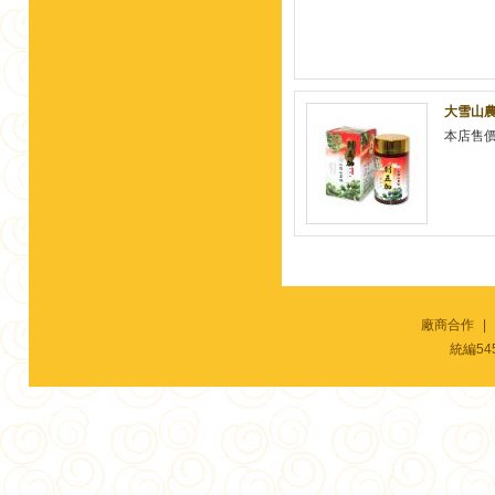
大雪山農
本店售
廠商合作
|
統編54