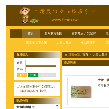
首頁
超商取貨地圖
古寶無患子 安定鄉
魚
花壇鄉 艾草之家
大雪山農場
名品農產行
清
會員登入
目前位置:
首頁
>
大雪山農場
會員：
商品列表
密碼：
大雪山農
本店售
您的購物車中有 0 個商品，
總計金額為 NT$0元。
商品分類
大雪山農場 >>